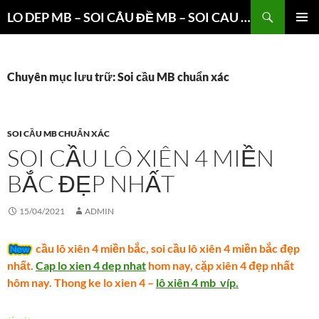
Chuyển
Tìm
LO DEP MB – SOI CÂU ĐỀ MB – SOI CAU 3 CANG XSMB
đến
kiếm
TRÌNH
nội
ĐƠN CƠ
dung
SỞ
Chuyên mục lưu trữ: Soi cầu MB chuẩn xác
SOI CẦU MB CHUẨN XÁC
SOI CẦU LÔ XIÊN 4 MIỀN
BẮC ĐẸP NHẤT
15/04/2021
ADMIN
cầu lô xiên 4 miền bắc, soi cầu lô xiên 4 miền bắc đẹp
nhất.
Cap lo xien 4 dep nhat
hom nay, cặp xiên 4 đẹp nhất
hôm nay. Thong ke lo xien 4 –
lô xiên 4 mb víp.