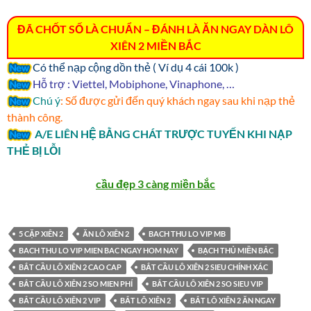
ĐÃ CHỐT SỐ LÀ CHUẨN – ĐÁNH LÀ ĂN NGAY DÀN LÔ
XIÊN 2 MIỀN BẮC
Có thể nạp cộng dồn thẻ ( Ví dụ 4 cái 100k )
Hỗ trợ : Viettel, Mobiphone, Vinaphone, …
Chú ý
: Số được gửi đến quý khách ngay sau khi nạp thẻ
thành công.
A/E LIÊN HỆ BẰNG CHÁT TRƯỢC TUYẾN KHI NẠP
THẺ BỊ LỖI
cầu đẹp 3 càng miền bắc
5 CẶP XIÊN 2
ĂN LÔ XIÊN 2
BACH THU LO VIP MB
BACH THU LO VIP MIEN BAC NGAY HOM NAY
BẠCH THỦ MIỀN BẮC
BẮT CẦU LÔ XIÊN 2 CAO CAP
BẮT CẦU LÔ XIÊN 2 SIEU CHÍNH XÁC
BẮT CẦU LÔ XIÊN 2 SO MIEN PHÍ
BẮT CẦU LÔ XIÊN 2 SO SIEU VIP
BẮT CẦU LÔ XIÊN 2 VIP
BẮT LÔ XIÊN 2
BẮT LÔ XIÊN 2 ĂN NGAY