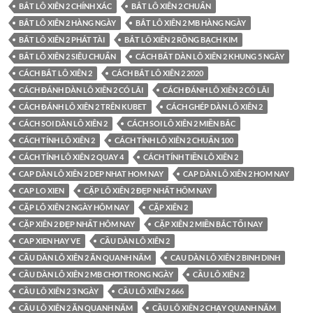
BẮT LÔ XIÊN 2 CHÍNH XÁC
BẮT LÔ XIÊN 2 CHUẨN
BẮT LÔ XIÊN 2 HÀNG NGÀY
BẮT LÔ XIÊN 2 MB HÀNG NGÀY
BẮT LÔ XIÊN 2 PHÁT TÀI
BẮT LÔ XIÊN 2 RỒNG BẠCH KIM
BẮT LÔ XIÊN 2 SIÊU CHUẨN
CÁCH BẮT DÀN LÔ XIÊN 2 KHUNG 5 NGÀY
CÁCH BẮT LÔ XIÊN 2
CÁCH BẮT LÔ XIÊN 2 2020
CÁCH ĐÁNH DÀN LÔ XIÊN 2 CÓ LÃI
CÁCH ĐÁNH LÔ XIÊN 2 CÓ LÃI
CÁCH ĐÁNH LÔ XIÊN 2 TRÊN KUBET
CÁCH GHÉP DÀN LÔ XIÊN 2
CÁCH SOI DÀN LÔ XIÊN 2
CÁCH SOI LÔ XIÊN 2 MIỀN BẮC
CÁCH TÍNH LÔ XIÊN 2
CÁCH TÍNH LÔ XIÊN 2 CHUẨN 100
CÁCH TÍNH LÔ XIÊN 2 QUAY 4
CÁCH TÍNH TIỀN LÔ XIÊN 2
CAP DÀN LÔ XIÊN 2 DEP NHAT HOM NAY
CAP DÀN LÔ XIÊN 2 HOM NAY
CAP LO XIEN
CẶP LÔ XIÊN 2 ĐẸP NHẤT HÔM NAY
CẶP LÔ XIÊN 2 NGÀY HÔM NAY
CẶP XIÊN 2
CẶP XIÊN 2 ĐẸP NHẤT HÔM NAY
CẶP XIÊN 2 MIỀN BẮC TỐI NAY
CAP XIEN HAY VE
CẦU DÀN LÔ XIÊN 2
CẦU DÀN LÔ XIÊN 2 ĂN QUANH NĂM
CAU DÀN LÔ XIÊN 2 BINH DINH
CẦU DÀN LÔ XIÊN 2 MB CHƠI TRONG NGÀY
CẦU LÔ XIÊN 2
CẦU LÔ XIÊN 2 3 NGÀY
CẦU LÔ XIÊN 2 666
CẦU LÔ XIÊN 2 ĂN QUANH NĂM
CẦU LÔ XIÊN 2 CHẠY QUANH NĂM