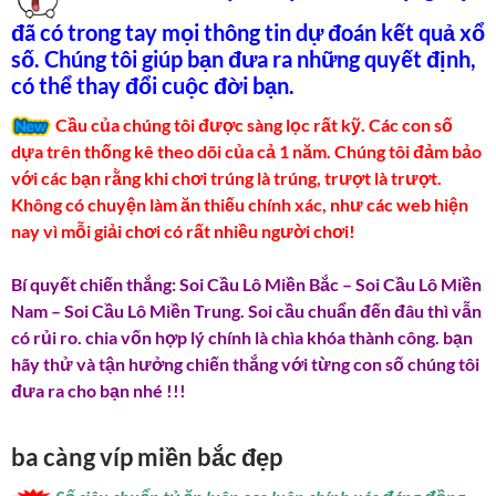
đã có trong tay mọi thông tin dự đoán kết quả xổ
số. Chúng tôi giúp bạn đưa ra những quyết định,
có thể thay đổi cuộc đời bạn.
Cầu của chúng tôi được sàng lọc rất kỹ. Các con số
dựa trên thống kê theo dõi của cả 1 năm. Chúng tôi đảm bảo
với các bạn rằng khi chơi trúng là trúng, trượt là trượt.
Không có chuyện làm ăn thiếu chính xác, như các web hiện
nay vì mỗi giải chơi có rất nhiều người chơi!
Bí quyết chiến thắng: Soi Cầu Lô Miền Bắc – Soi Cầu Lô Miền
Nam – Soi Cầu Lô Miền Trung. Soi cầu chuẩn đến đâu thì vẫn
có rủi ro. chia vốn hợp lý chính là chìa khóa thành công. bạn
hãy thử và tận hưởng chiến thắng với từng con số chúng tôi
đưa ra cho bạn nhé !!!
ba càng víp miền bắc đẹp