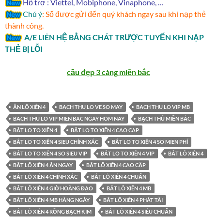
Hỗ trợ : Viettel, Mobiphone, Vinaphone, …
Chú ý
: Số được gửi đến quý khách ngay sau khi nạp thẻ
thành công.
A/E LIÊN HỆ BẰNG CHÁT TRƯỢC TUYẾN KHI NẠP
THẺ BỊ LỖI
cầu đẹp 3 càng miền bắc
ĂN LÔ XIÊN 4
BACH THU LO VE SO MAY
BACH THU LO VIP MB
BACH THU LO VIP MIEN BAC NGAY HOM NAY
BẠCH THỦ MIỀN BẮC
BẮT LO TO XIÊN 4
BẮT LO TO XIÊN 4 CAO CAP
BẮT LO TO XIÊN 4 SIEU CHÍNH XÁC
BẮT LO TO XIÊN 4 SO MIEN PHÍ
BẮT LO TO XIÊN 4 SO SIEU VIP
BẮT LO TO XIÊN 4 VIP
BẮT LÔ XIÊN 4
BẮT LÔ XIÊN 4 ĂN NGAY
BẮT LÔ XIÊN 4 CAO CẤP
BẮT LÔ XIÊN 4 CHÍNH XÁC
BẮT LÔ XIÊN 4 CHUẨN
BẮT LÔ XIÊN 4 GIỜ HOÀNG ĐẠO
BẮT LÔ XIÊN 4 MB
BẮT LÔ XIÊN 4 MB HÀNG NGÀY
BẮT LÔ XIÊN 4 PHÁT TÀI
BẮT LÔ XIÊN 4 RỒNG BẠCH KIM
BẮT LÔ XIÊN 4 SIÊU CHUẨN