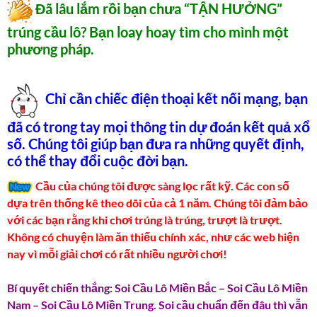
Đã lâu lắm rồi bạn chưa “TẬN HƯỞNG”
trúng cầu lô? Bạn loay hoay tìm cho mình một
phương pháp.
Chỉ cần chiếc điện thoại kết nối mạng, bạn
đã có trong tay mọi thông tin dự đoán kết quả xổ
số. Chúng tôi giúp bạn đưa ra những quyết định,
có thể thay đổi cuộc đời bạn.
Cầu của chúng tôi được sàng lọc rất kỹ. Các con số
dựa trên thống kê theo dõi của cả 1 năm. Chúng tôi đảm bảo
với các bạn rằng khi chơi trúng là trúng, trượt là trượt.
Không có chuyện làm ăn thiếu chính xác, như các web hiện
nay vì mỗi giải chơi có rất nhiều người chơi!
Bí quyết chiến thắng: Soi Cầu Lô Miền Bắc – Soi Cầu Lô Miền
Nam – Soi Cầu Lô Miền Trung. Soi cầu chuẩn đến đâu thì vẫn