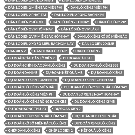
DÀN LÔ XIÊN 2 MB ĐẸP NHẤT
DÀN LÔ XIÊN 2 MIỀN BẮC
DÀN LÔ XIÊN 2 MIỀN BẮC MIỄN PHÍ
DÀN LÔ XIÊN 2 MIỀN PHÍ
DÀN LÔ XIÊN 2 PHÁT TÀI
DÀN LÔ XIÊN 2 RỒNG BẠCH KIM
DÀN LÔ XIÊN 2 SIÊU VÍP
DÀN LÔ XIÊN 2 TỐI NAY
DÀN LÔ XIÊN 2 VIP
DÀN LÔ XIÊN 2 VIP HÔM NAY
DÀN LÔ XIÊN 2 VIP LÀ GÌ
DÀN LÔ XIÊN 2 VIP MIỀN BẮC HÔM NAY
DÀN LÔ XIÊN 2 XỔ SỐ MIỀN BẮC
DÀN LÔ XIÊN 2 XỔ SỐ MIỀN BẮC HÔM NAY
DÀN LÔ XIÊN 2 XSMB
DAN XIEN 2
ĐÁNH DÀN LÔ XIÊN 2
ĐÁNH LÔ XIÊN 2
DỰ ĐOÁN CẦU DÀN LÔ XIÊN 2
DỰ ĐOÁN CẦU STL
DỰ ĐOÁN CHÍNH XÁC DÀN LÔ XIÊN 2
DU DOAN DÀN LÔ XIÊN 2 888
DỰ ĐOÁN DÀN MB
DỰ ĐOÁN KẾT QUẢ MB
DỰ ĐOÁN LÔ XIÊN 2
DỰ ĐOÁN LÔ XIÊN 2 3 MIỄN PHÍ
DỰ ĐOÁN LÔ XIÊN 2 CHÍNH XÁC
DỰ ĐOÁN LÔ XIÊN 2 MIỀN BẮC
DỰ ĐOÁN LÔ XIÊN 2 MIỀN BẮC HÔM NAY
DỰ ĐOÁN LÔ XIÊN 2 MIỄN PHÍ
DU DOAN LO XIEN 2 NGAY HOM NAY
DỰ ĐOÁN LÔ XIÊN 2 RỒNG BẠCH KIM
DU DOAN LO XIEN 2 XSMB
DU DOAN SONG THU LO
DỰ ĐOÁN XIÊN 2
DỰ ĐOÁN XIÊN 2 MIỀN BẮC HÔM NAY
DỰ ĐOÁN XỔ SỐ MIỀN BẮC
DỰ ĐOÁN XỔ SỐ MIỀN BẮC LÔ XIÊN 2
DỰ ĐOÁN XSMB LÔ XIÊN 2
GHÉP DÀN LÔ XIÊN 2
GHÉP LÔ XIÊN 2
KẾT QUẢ LÔ XIÊN 2