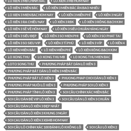
LÔ XIÊN 3 MB CHÍNH XÁC
LÔ XIÊN 3 MB HÔM NAY
LÔ XIÊN 3 MIỀN BẮC
LÔ XIÊN 3 MIỀN BẮC ĂN BAO NHIÊU
LO XIEN 3 MIEN BAC HOM NAY
LÔ XIÊN 3 MIỄN PHÍ
LÔ XIÊN 3 NGÀY
LÔ XIÊN 3 RA CHIỀU NAY
LÔ XIÊN 3 RBK
LÔ XIÊN 3 RỒNG BẠCH KIM
LÔ XIÊN 3 SẼ VỀ HÔM NAY
LÔ XIÊN 3 SIÊU CHUẨN HÀNG NGÀY
LÔ XIÊN 3 SIÊU ĐẸP
LÔ XIÊN 3 SO MIEN PHI
LÔ XIÊN 3 SO PHAT TAI
LÔ XIÊN 3 SO SIEU VIP
LÔ XIÊN 3 TỈ PHÚ
LÔ XIÊN 3 VÍP
LÔ XIÊN 4
LÔ XIÊN MIỀN BẮC
LÔ XIÊN MIỄN PHÍ
LÔ XIÊN RỒNG BẠCH KIM
LO XONG THU
LO XONG THU MB
LO XONG THU MIEN BAC
LOTO SONG THU
PHƯƠNG PHÁP BẮT DÀN LÔ XIÊN 3
PHƯƠNG PHÁP BẮT DÀN LÔ XIÊN 3 MIỀN BẮC
PHƯƠNG PHÁP BẮT LÔ XIÊN 3
PHUONG PHAP CHOI DÀN LÔ XIÊN 3
PHƯƠNG PHÁP NUÔI LÔ XIÊN 3
PHƯƠNG PHÁP SOI LÔ XIÊN 3
PHƯƠNG PHÁP TÍNH LÔ XIÊN 3
SOI CẦU CHÍNH XÁC MIỀN BẮC
SOI CẦU DÀN ĐỀ VIP LÔ XIÊN 3
SOI CẦU DÀN LÔ XIÊN 3 CHUẨN
SOI CẦU DÀN LÔ XIÊN 3 ĐẸP NHẤT
SOI CẦU DÀN LÔ XIÊN 3 KHUNG 3 NGÀY
SOI CAU DÀN LÔ XIÊN 3 XSMB HOM NAY
SOI CẦU LÔ CHÍNH XÁC 100 ĐÁNH LÔ KHÔNG LỖ
SOI CẦU LÔ XIÊN 2