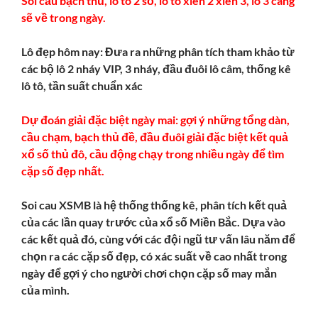
Soi cầu bạch thủ, lô tô 2 số, lô tô xiên 2 xiên 3, lô 3 càng
sẽ về trong ngày.
Lô đẹp hôm nay: Đưa ra những phân tích tham khảo từ
các bộ lô 2 nháy VIP, 3 nháy, đầu đuôi lô câm, thống kê
lô tô, tần suất chuẩn xác
Dự đoán giải đặc biệt ngày mai: gợi ý những tổng dàn,
cầu chạm, bạch thủ đề, đầu đuôi giải đặc biệt kết quả
xổ số thủ đô, cầu động chạy trong nhiều ngày để tìm
cặp số đẹp nhất.
Soi cau XSMB là hệ thống thống kê, phân tích kết quả
của các lần quay trước của xổ số Miền Bắc. Dựa vào
các kết quả đó, cùng với các đội ngũ tư vấn lâu năm để
chọn ra các cặp số đẹp, có xác suất về cao nhất trong
ngày để gợi ý cho người chơi chọn cặp số may mắn
của mình.