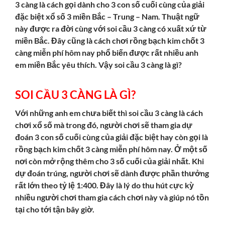
3 càng là cách gọi dành cho 3 con số cuối cùng của giải
đặc biệt xổ số 3 miền Bắc – Trung – Nam. Thuật ngữ
này được ra đời cùng với soi cầu 3 càng có xuất xứ từ
miền Bắc. Đây cũng là cách chơi rồng bạch kim chốt 3
càng miễn phí hôm nay phổ biến được rất nhiều anh
em miền Bắc yêu thích. Vậy soi cầu 3 càng là gì?
SOI CẦU 3 CÀNG LÀ GÌ?
Với những anh em chưa biết thì soi cầu 3 càng là cách
chơi xổ số mà trong đó, người chơi sẽ tham gia dự
đoán 3 con số cuối cùng của giải đặc biệt hay còn gọi là
rồng bạch kim chốt 3 càng miễn phí hôm nay. Ở một số
nơi còn mở rộng thêm cho 3 số cuối của giải nhất. Khi
dự đoán trúng, người chơi sẽ dành được phần thưởng
rất lớn theo tỷ lệ 1:400. Đây là lý do thu hút cực kỳ
nhiều người chơi tham gia cách chơi này và giúp nó tồn
tại cho tới tận bây giờ.