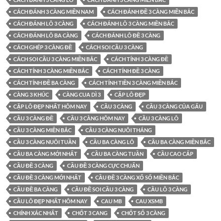
CÁCH ĐÁNH 3 CÀNG MIỀN NAM
CÁCH ĐÁNH ĐỀ 3 CÀNG MIỀN BẮC
CÁCH ĐÁNH LÔ 3 CÀNG
CÁCH ĐÁNH LÔ 3 CÀNG MIỀN BẮC
CÁCH ĐÁNH LÔ BA CÀNG
CÁCH ĐÁNH LÔ ĐỀ 3 CÀNG
CÁCH GHÉP 3 CÀNG ĐỀ
CÁCH SOI CẦU 3 CÀNG
CÁCH SOI CẦU 3 CÀNG MIỀN BẮC
CÁCH TÍNH 3 CÀNG ĐỀ
CÁCH TÍNH 3 CÀNG MIỀN BẮC
CÁCH TÍNH ĐỀ 3 CÀNG
CÁCH TÍNH ĐỀ BA CÀNG
CÁCH TÍNH TIỀN 3 CÀNG MIỀN BẮC
CÀNG 3 KHÚC
CÀNG CUA DÌ 3
CẶP LÔ ĐẸP
CẶP LÔ ĐẸP NHẤT HÔM NAY
CẦU 3 CÀNG
CẦU 3 CÀNG CỦA GẤU
CẦU 3 CÀNG ĐỀ
CẦU 3 CÀNG HÔM NAY
CẦU 3 CÀNG LÔ
CẦU 3 CÀNG MIỀN BẮC
CẦU 3 CÀNG NUÔI THÁNG
CẦU 3 CÀNG NUÔI TUẦN
CẦU BA CÀNG LÔ
CẦU BA CÀNG MIỀN BẮC
CẦU BA CÀNG MỚI NHẤT
CẦU BA CÀNG TUẦN
CẦU CAO CẤP
CẦU ĐỀ 3 CÀNG
CẦU ĐỀ 3 CÀNG CỰC CHUẨN
CẦU ĐỀ 3 CÀNG MỚI NHẤT
CẦU ĐỀ 3 CÀNG XỔ SỐ MIỀN BẮC
CẦU ĐỀ BA CÀNG
CẦU ĐỀ SOI CẦU 3 CÀNG
CẦU LÔ 3 CÀNG
CẦU LÔ ĐẸP NHẤT HÔM NAY
CAU MB
CAU XSMB
CHÍNH XÁC NHẤT
CHỐT 3 CANG
CHỐT SỐ 3 CÀNG