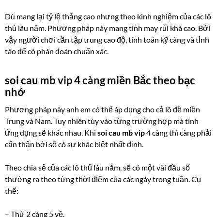
Dù mang lại tỷ lệ thắng cao nhưng theo kinh nghiệm của các lô
thủ lâu năm. Phương pháp này mang tính may rủi khá cao. Bởi
vậy người chơi cần tập trung cao độ, tính toán kỹ càng và tỉnh
táo để có phán đoán chuẩn xác.
soi cau mb vip 4 càng miền Bắc theo bạc
nhớ
Phương pháp này anh em có thể áp dụng cho cả lô đề miền
Trung và Nam. Tuy nhiên tùy vào từng trường hợp mà tính
ứng dụng sẽ khác nhau. Khi
soi cau mb vip
4 càng thì càng phải
cẩn thận bởi sẽ có sự khác biệt nhất định.
Theo chia sẻ của các lô thủ lâu năm, sẽ có một vài đầu số
thường ra theo từng thời điểm của các ngày trong tuần. Cụ
thể:
– Thứ 2 càng 5 về.