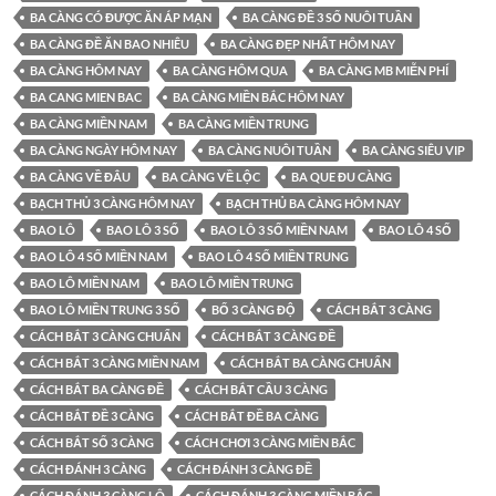
BA CÀNG CÓ ĐƯỢC ĂN ÁP MẠN
BA CÀNG ĐỀ 3 SỐ NUÔI TUẦN
BA CÀNG ĐỀ ĂN BAO NHIÊU
BA CÀNG ĐẸP NHẤT HÔM NAY
BA CÀNG HÔM NAY
BA CÀNG HÔM QUA
BA CÀNG MB MIỄN PHÍ
BA CANG MIEN BAC
BA CÀNG MIỀN BẮC HÔM NAY
BA CÀNG MIỀN NAM
BA CÀNG MIỀN TRUNG
BA CÀNG NGÀY HÔM NAY
BA CÀNG NUÔI TUẦN
BA CÀNG SIÊU VIP
BA CÀNG VỀ ĐÂU
BA CÀNG VỀ LỘC
BA QUE ĐU CÀNG
BẠCH THỦ 3 CÀNG HÔM NAY
BẠCH THỦ BA CÀNG HÔM NAY
BAO LÔ
BAO LÔ 3 SỐ
BAO LÔ 3 SỐ MIỀN NAM
BAO LÔ 4 SỐ
BAO LÔ 4 SỐ MIỀN NAM
BAO LÔ 4 SỐ MIỀN TRUNG
BAO LÔ MIỀN NAM
BAO LÔ MIỀN TRUNG
BAO LÔ MIỀN TRUNG 3 SỐ
BỐ 3 CÀNG ĐỘ
CÁCH BẮT 3 CÀNG
CÁCH BẮT 3 CÀNG CHUẨN
CÁCH BẮT 3 CÀNG ĐỀ
CÁCH BẮT 3 CÀNG MIỀN NAM
CÁCH BẮT BA CÀNG CHUẨN
CÁCH BẮT BA CÀNG ĐỀ
CÁCH BẮT CẦU 3 CÀNG
CÁCH BẮT ĐỀ 3 CÀNG
CÁCH BẮT ĐỀ BA CÀNG
CÁCH BẮT SỐ 3 CÀNG
CÁCH CHƠI 3 CÀNG MIỀN BẮC
CÁCH ĐÁNH 3 CÀNG
CÁCH ĐÁNH 3 CÀNG ĐỀ
CÁCH ĐÁNH 3 CÀNG LÔ
CÁCH ĐÁNH 3 CÀNG MIỀN BẮC