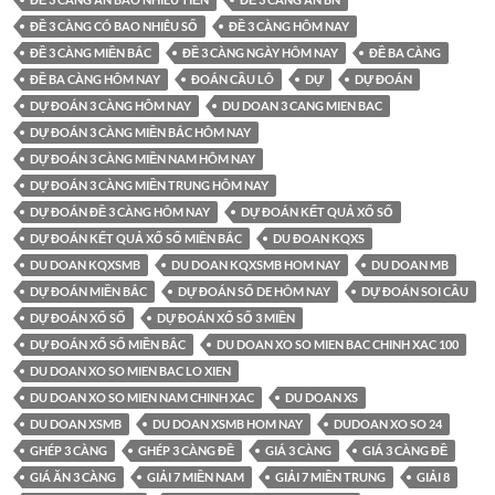
ĐỀ 3 CÀNG CÓ BAO NHIÊU SỐ
ĐỀ 3 CÀNG HÔM NAY
ĐỀ 3 CÀNG MIỀN BẮC
ĐỀ 3 CÀNG NGÀY HÔM NAY
ĐỀ BA CÀNG
ĐỀ BA CÀNG HÔM NAY
ĐOÁN CẦU LÔ
DỰ
DỰ ĐOÁN
DỰ ĐOÁN 3 CÀNG HÔM NAY
DU DOAN 3 CANG MIEN BAC
DỰ ĐOÁN 3 CÀNG MIỀN BẮC HÔM NAY
DỰ ĐOÁN 3 CÀNG MIỀN NAM HÔM NAY
DỰ ĐOÁN 3 CÀNG MIỀN TRUNG HÔM NAY
DỰ ĐOÁN ĐỀ 3 CÀNG HÔM NAY
DỰ ĐOÁN KẾT QUẢ XỔ SỐ
DỰ ĐOÁN KẾT QUẢ XỔ SỐ MIỀN BẮC
DU ĐOAN KQXS
DU DOAN KQXSMB
DU DOAN KQXSMB HOM NAY
DU DOAN MB
DỰ ĐOÁN MIỀN BẮC
DỰ ĐOÁN SỐ DE HÔM NAY
DỰ ĐOÁN SOI CẦU
DỰ ĐOÁN XỔ SỐ
DỰ ĐOÁN XỔ SỐ 3 MIỀN
DỰ ĐOÁN XỔ SỐ MIỀN BẮC
DU DOAN XO SO MIEN BAC CHINH XAC 100
DU DOAN XO SO MIEN BAC LO XIEN
DU DOAN XO SO MIEN NAM CHINH XAC
DU DOAN XS
DU DOAN XSMB
DU DOAN XSMB HOM NAY
DUDOAN XO SO 24
GHÉP 3 CÀNG
GHÉP 3 CÀNG ĐỀ
GIÁ 3 CÀNG
GIÁ 3 CÀNG ĐỀ
GIÁ ĂN 3 CÀNG
GIẢI 7 MIỀN NAM
GIẢI 7 MIỀN TRUNG
GIẢI 8