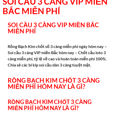
SOI CẦU 3 CÀNG VIP MIỀN
BẮC MIỄN PHÍ
SOI CẦU 3 CÀNG VIP MIỀN BẮC
MIỄN PHÍ
Rồng Bạch Kim chốt số 3 càng miễn phí ngày hôm nay –
Soi cầu 3 càng VIP miền Bắc hôm nay – Chốt cầu loto 3
càng miễn phí, tỷ lệ về cao và hoàn toàn miễn phí 100%.
Chia sẻ các bí kíp soi cầu dàn 3 càng tuyệt mật.
RỒNG BẠCH KIM CHỐT 3 CÀNG
MIỄN PHÍ HÔM NAY LÀ GÌ?
RỒNG BẠCH KIM CHỐT 3 CÀNG
MIỄN PHÍ HÔM NAY LÀ GÌ?