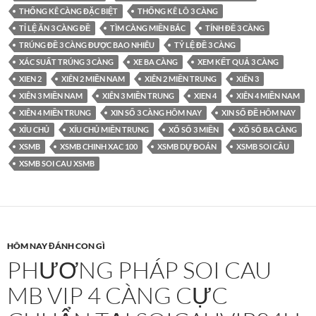
THỐNG KÊ CÀNG ĐẶC BIỆT
THỐNG KÊ LÔ 3 CÀNG
TỈ LỆ ĂN 3 CÀNG ĐỀ
TÌM CÀNG MIỀN BẮC
TÍNH ĐỀ 3 CÀNG
TRÚNG ĐỀ 3 CÀNG ĐƯỢC BAO NHIÊU
TỶ LỆ ĐỀ 3 CÀNG
XÁC SUẤT TRÚNG 3 CÀNG
XE BA CÀNG
XEM KẾT QUẢ 3 CÀNG
XIEN 2
XIÊN 2 MIỀN NAM
XIÊN 2 MIỀN TRUNG
XIÊN 3
XIÊN 3 MIỀN NAM
XIÊN 3 MIỀN TRUNG
XIEN 4
XIÊN 4 MIỀN NAM
XIÊN 4 MIỀN TRUNG
XIN SỐ 3 CÀNG HÔM NAY
XIN SỐ ĐỀ HÔM NAY
XỈU CHỦ
XÍU CHỦ MIỀN TRUNG
XỔ SỐ 3 MIỀN
XỔ SỐ BA CÀNG
XSMB
XSMB CHINH XAC 100
XSMB DỰ ĐOÁN
XSMB SOI CẦU
XSMB SOI CAU XSMB
HÔM NAY ĐÁNH CON GÌ
PHƯƠNG PHÁP SOI CAU
MB VIP 4 CÀNG CỰC