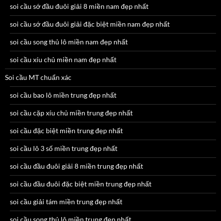
soi cầu sớ đầu đuôi giải 8 miền nam đẹp nhất
soi cầu sớ đầu đuôi giải đặc biệt miền nam đẹp nhất
soi cầu song thủ lô miền nam đẹp nhất
soi cầu xíu chủ miền nam đẹp nhất
Soi cầu MT chuẩn xác
soi cầu bao lô miền trung đẹp nhất
soi cầu cặp xíu chủ miền trung đẹp nhất
soi cầu đặc biệt miền trung đẹp nhất
soi cầu lô 3 số miền trung đẹp nhất
soi cầu đầu đuôi giải 8 miền trung đẹp nhất
soi cầu đầu đuôi đặc biệt miền trung đẹp nhất
soi cầu giải tám miền trung đẹp nhất
soi cầu song thủ lô miền trung đẹp nhất