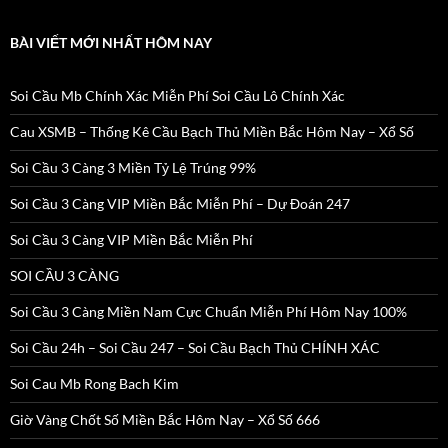
cho:
BÀI VIẾT MỚI NHẤT HÔM NAY
Soi Cầu Mb Chính Xác Miễn Phí Soi Cầu Lô Chính Xác
Cau XSMB – Thống Kê Cầu Bạch Thủ Miền Bắc Hôm Nay – Xổ Số
Soi Cầu 3 Càng 3 Miền Tỷ Lệ Trúng 99%
Soi Cầu 3 Càng VIP Miền Bắc Miễn Phí – Dự Đoán 247
Soi Cầu 3 Càng VIP Miền Bắc Miễn Phí
SOI CẦU 3 CÀNG
Soi Cầu 3 Càng Miền Nam Cực Chuẩn Miễn Phí Hôm Nay 100%
Soi Cầu 24h – Soi Cầu 247 – Soi Cầu Bạch Thủ CHÍNH XÁC
Soi Cau Mb Rong Bach Kim
Giờ Vàng Chốt Số Miền Bắc Hôm Nay – Xổ Số 666