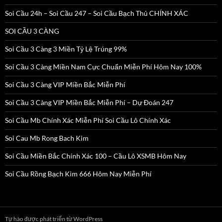
Soi Cầu 24h – Soi Cầu 247 – Soi Cầu Bạch Thủ CHÍNH XÁC
SOI CẦU 3 CÀNG
Soi Cầu 3 Càng 3 Miền Tỷ Lệ Trúng 99%
Soi Cầu 3 Càng Miền Nam Cực Chuẩn Miễn Phí Hôm Nay 100%
Soi Cầu 3 Càng VIP Miền Bắc Miễn Phí
Soi Cầu 3 Càng VIP Miền Bắc Miễn Phí – Dự Đoán 247
Soi Cầu Mb Chính Xác Miễn Phí Soi Cầu Lô Chính Xác
Soi Cau Mb Rong Bach Kim
Soi Cầu Miền Bắc Chính Xác 100 – Cầu Lô XSMB Hôm Nay
Soi Cầu Rồng Bạch Kim 666 Hôm Nay Miễn Phí
Tự hào được phát triển từ WordPress