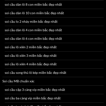
soi cầu dàn lô 8 con miền bắc đẹp nhất
soi cầu dàn lô 10 con miền bắc đẹp nhất
soi cầu lo 2 nháy miền bắc đẹp nhất
soi cầu dàn lô 4 con miền bắc đẹp nhất
soi cầu dàn lô 6 con miền bắc đẹp nhất
soi cầu lô xiên 2 miền bắc đẹp nhất
soi cầu lô xiên 3 miền bắc đẹp nhất
soi cầu lô xiên 4 miền bắc đẹp nhất
soi cầu song thủ lô kép miền bắc đẹp nhất
Soi cầu MB chuẩn xác
soi cầu cặp 3 càng víp miền bắc đẹp nhất
soi cầu ba càng víp miền bắc đẹp nhất