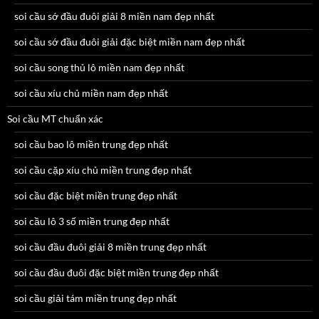
soi cầu sớ đầu đuôi giải 8 miền nam đẹp nhất
soi cầu sớ đầu đuôi giải đặc biệt miền nam đẹp nhất
soi cầu song thủ lô miền nam đẹp nhất
soi cầu xíu chủ miền nam đẹp nhất
Soi cầu MT chuẩn xác
soi cầu bao lô miền trung đẹp nhất
soi cầu cặp xíu chủ miền trung đẹp nhất
soi cầu đặc biệt miền trung đẹp nhất
soi cầu lô 3 số miền trung đẹp nhất
soi cầu đầu đuôi giải 8 miền trung đẹp nhất
soi cầu đầu đuôi đặc biệt miền trung đẹp nhất
soi cầu giải tám miền trung đẹp nhất