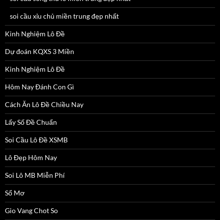
soi cầu xỉu chủ miền trung đẹp nhất
Kinh Nghiệm Lô Đề
Dự đoán KQXS 3 Miền
Kinh Nghiệm Lô Đề
Hôm Nay Đánh Con Gì
Cách Ăn Lô Đề Chiều Nay
Lấy Số Đề Chuẩn
Soi Cầu Lô Đề XSMB
Lô Đẹp Hôm Nay
Soi Lô MB Miễn Phí
Sổ Mơ
Gio Vang Chot So