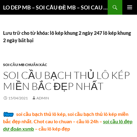
Chuyển
Tìm
LO DEP MB – SOI CÂU ĐỀ MB – SOI CAU 3 CANG XSMB
đến
kiếm
TRÌNH
nội
ĐƠN CƠ
dung
SỞ
Lưu trữ cho từ khóa: lô kép khung 2 ngày 247 lô kép khung
2 ngày bất bại
SOI CẦU MB CHUẨN XÁC
SOI CẦU BẠCH THỦ LÔ KÉP
MIỀN BẮC ĐẸP NHẤT
15/04/2021
ADMIN
soi cầu bạch thủ lô kép, soi cầu bạch thủ lô kép miền
bắc đẹp nhất. Chot cau lo chuan – cầu lô 24h –
soi cầu lô đẹp
dự đoán xsmb
– cầu lô kép đẹp