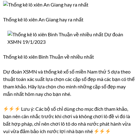
Thống kê lô xiên An Giang hay ra nhất
Thống kê lô xiên Bình Thuận về nhiều nhất
Dự đoán XSMN và thống kê xổ số miền Nam thứ 5 dựa theo
thuật toán xác suất lựa chọn các cặp số đẹp mà các bạn có thể
tham khảo. Hãy lựa chọn cho mình những cặp số đẹp may
mắn nhất hôm nay cho bạn nhé.
Lưu ý: Các bộ số chỉ dùng cho mục đích tham khảo,
bạn nên cân nhắc trước khi chơi và không chơi lô đề vì đó là
bất hợp pháp, chỉ nên chơi lô tô do nhà nước phát hành vừa
vui vừa đảm bảo ích nước lợi nhà bạn nhé