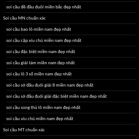
soi cầu đề đầu đuôi miền bắc đẹp nhất
Soi cầu MN chuẩn xác
soi cầu bao lô miền nam đẹp nhất
soi cầu cặp xíu chủ miền nam đẹp nhất
soi cầu đặc biệt miền nam đẹp nhất
soi cầu giải tám miền nam đẹp nhất
soi cầu lô 3 số miền nam đẹp nhất
soi cầu sớ đầu đuôi giải 8 miền nam đẹp nhất
soi cầu sớ đầu đuôi giải đặc biệt miền nam đẹp nhất
soi cầu song thủ lô miền nam đẹp nhất
soi cầu xíu chủ miền nam đẹp nhất
Soi cầu MT chuẩn xác