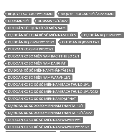
BI QUYET SOI CAU 19/1 XSMN
BI QUYET SOI CAU 19/1/2022 XSMN
DD XSMN 19/1
DD XSMN 19/1/2022
DU ĐOÁN KẾT QUẢ XỔ SỐ MIỀN NAM
DỰ ĐOÁN KẾT QUẢ XỔ SỐ MIỀN NAM THỨ 5
DỰ ĐOÁN KQ XSMN 19/1
DỰ ĐOÁN KQ XSMN 19/1/2022
DU DOAN KQXSMN 19/1
DU DOAN KQXSMN 19/1/2022
DU DOAN XO SO MIỀN NAM BACH THU LO 19/1
DU DOAN XO SO MIỀN NAM DẠI PHÁT
DỰ ĐOÁN XỔ SỐ MIỀN NAM THẦN TÀI 19/1
DU DOAN XO SO MIỀN NAM WAP.VN 19/1
DU DOAN XO SO XỔ SỐ MIỀN NAM BACH THU LO 19/1
DU DOAN XO SO XỔ SỐ MIỀN NAM BACH THU LO 19/1/2022
DU DOAN XO SO XỔ SỐ MIỀN NAM DẠI PHÁT
DỰ ĐOÁN XỔ SỐ XỔ SỐ MIỀN NAM THẦN TÀI 19/1
DỰ ĐOÁN XỔ SỐ XỔ SỐ MIỀN NAM THẦN TÀI 19/1/2022
DU DOAN XO SO XỔ SỐ MIỀN NAM WAP.VN 19/1
DU DOAN XO SO XỔ SỐ MIỀN NAM WAP.VN 19/1/2022