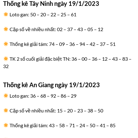
Thống kê Tây Ninh ngày 19/1/2023
Loto gan: 50 – 20 – 22 – 25 – 61
Cặp số về nhiều nhất: 02 – 37 – 43 – 05 – 12
Thống kê giải tám: 74 – 09 – 36 – 94 – 42 – 37 – 51
TK 2 số cuối giải đặc biệt TN: 36 – 00 – 36 – 12 – 43 – 83 –
32
Thống kê An Giang ngày 19/1/2023
Loto gan: 36 – 68 – 92 – 86 – 29
Cặp số về nhiều nhất: 15 – 20 – 23 – 38 – 50
Thống kê giải tám: 43 – 58 – 71 – 24 – 50 – 41 – 85