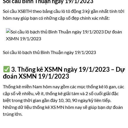
Soi cầu Bình Thuận ngày 19/1/2023
Soi cầu XSBTH theo bảng cầu lô tô động 3 kỳ gần nhất tính tới
hôm nay giúp bạn có những cặp số đẹp chính xác nhất:
Soi cầu lô bạch thủ Bình Thuận ngày 19/1/2023
3. Thống kê XSMN ngày 19/1/2023 – Dự
đoán XSMN 19/1/2023
Thống kê miền Nam hôm nay gồm các mục thống kê lô gan, các
cặp số về nhiều, về ít, thống kê giải tám và 2 số cuối giải đặc
biệt trong thời gian gần đây 10, 30, 90 ngày/kỳ liên tiếp.
Những dữ liệu thống kê XS MN hôm nay sẽ giúp bạn dự đoán
trúng lớn.