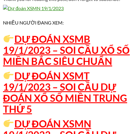
NHIỀU NGƯỜI ĐANG XEM:
DỰ ĐOÁN XSMB
19/1/2023 – SOI CẦU XỔ SỐ
MIỀN BẮC SIÊU CHUẨN
DỰ ĐOÁN XSMT
19/1/2023 – SOI CẦU DỰ
ĐOÁN XỔ SỐ MIỀN TRUNG
THỨ 5
DỰ ĐOÁN XSMN