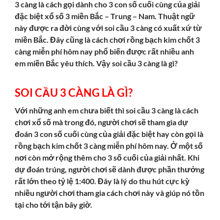
3 càng là cách gọi dành cho 3 con số cuối cùng của giải
đặc biệt xổ số 3 miền Bắc – Trung – Nam. Thuật ngữ
này được ra đời cùng với soi cầu 3 càng có xuất xứ từ
miền Bắc. Đây cũng là cách chơi rồng bạch kim chốt 3
càng miễn phí hôm nay phổ biến được rất nhiều anh
em miền Bắc yêu thích. Vậy soi cầu 3 càng là gì?
SOI CẦU 3 CÀNG LÀ GÌ?
Với những anh em chưa biết thì soi cầu 3 càng là cách
chơi xổ số mà trong đó, người chơi sẽ tham gia dự
đoán 3 con số cuối cùng của giải đặc biệt hay còn gọi là
rồng bạch kim chốt 3 càng miễn phí hôm nay. Ở một số
nơi còn mở rộng thêm cho 3 số cuối của giải nhất. Khi
dự đoán trúng, người chơi sẽ dành được phần thưởng
rất lớn theo tỷ lệ 1:400. Đây là lý do thu hút cực kỳ
nhiều người chơi tham gia cách chơi này và giúp nó tồn
tại cho tới tận bây giờ.