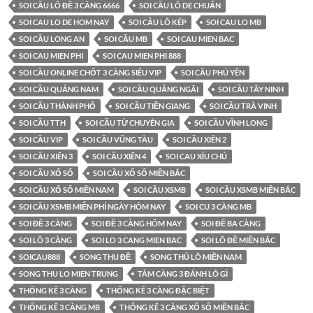
SOI CẦU LÔ ĐỀ 3 CÀNG 6666
SOI CẦU LÔ DE CHUẨN
SOI CAU LO DE HOM NAY
SOI CẦU LÔ KÉP
SOI CAU LO MB
SOI CẦU LONG AN
SOI CẦU MB
SOI CAU MIEN BAC
SOI CAU MIEN PHI
SOI CAU MIEN PHI 888
SOI CẦU ONLINE CHỐT 3 CÀNG SIÊU VIP
SOI CẦU PHÚ YÊN
SOI CẦU QUẢNG NAM
SOI CẦU QUẢNG NGÃI
SOI CẦU TÂY NINH
SOI CẦU THÀNH PHỐ
SOI CẦU TIỀN GIANG
SOI CẦU TRÀ VINH
SOI CẦU TTH
SOI CẦU TỪ CHUYÊN GIA
SOI CẦU VĨNH LONG
SOI CẦU VIP
SOI CẦU VŨNG TÀU
SOI CẦU XIÊN 2
SOI CẦU XIÊN 3
SOI CẦU XIÊN 4
SOI CAU XỈU CHỦ
SOI CẦU XỔ SỐ
SOI CẦU XỔ SỐ MIỀN BẮC
SOI CẦU XỔ SỐ MIỀN NAM
SOI CẦU XSMB
SOI CẦU XSMB MIỀN BẮC
SOI CẦU XSMB MIỄN PHÍ NGÀY HÔM NAY
SOI CU 3 CÀNG MB
SOI ĐỀ 3 CÀNG
SOI ĐỀ 3 CÀNG HÔM NAY
SOI ĐỀ BA CÀNG
SOI LÔ 3 CÀNG
SOI LO 3 CANG MIEN BAC
SOI LÔ ĐỀ MIỀN BẮC
SOICAU888
SONG THU ĐỀ
SONG THỦ LÔ MIỀN NAM
SONG THU LO MIEN TRUNG
TÂM CÀNG 3 ĐÁNH LÔ GÌ
THỐNG KÊ 3 CÀNG
THỐNG KÊ 3 CÀNG ĐẶC BIỆT
THỐNG KÊ 3 CÀNG MB
THỐNG KÊ 3 CÀNG XỔ SỐ MIỀN BẮC