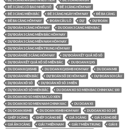
ĐỀ 3 CÀNG CÓ BAO NHIÊU SỐ
ĐỀ 3 CÀNG HÔM NAY
ĐỀ 3 CÀNG MIỀN BẮC
ĐỀ 3 CÀNG NGÀY HÔM NAY
ĐỀ BA CÀNG
ĐỀ BA CÀNG HÔM NAY
ĐOÁN CẦU LÔ
DỰ
DỰ ĐOÁN
DỰ ĐOÁN 3 CÀNG HÔM NAY
DU DOAN 3 CANG MIEN BAC
DỰ ĐOÁN 3 CÀNG MIỀN BẮC HÔM NAY
DỰ ĐOÁN 3 CÀNG MIỀN NAM HÔM NAY
DỰ ĐOÁN 3 CÀNG MIỀN TRUNG HÔM NAY
DỰ ĐOÁN ĐỀ 3 CÀNG HÔM NAY
DỰ ĐOÁN KẾT QUẢ XỔ SỐ
DỰ ĐOÁN KẾT QUẢ XỔ SỐ MIỀN BẮC
DU ĐOAN KQXS
DU DOAN KQXSMB
DU DOAN KQXSMB HOM NAY
DU DOAN MB
DỰ ĐOÁN MIỀN BẮC
DỰ ĐOÁN SỐ DE HÔM NAY
DỰ ĐOÁN SOI CẦU
DỰ ĐOÁN XỔ SỐ
DỰ ĐOÁN XỔ SỐ 3 MIỀN
DỰ ĐOÁN XỔ SỐ MIỀN BẮC
DU DOAN XO SO MIEN BAC CHINH XAC 100
DU DOAN XO SO MIEN BAC LO XIEN
DU DOAN XO SO MIEN NAM CHINH XAC
DU DOAN XS
DU DOAN XSMB
DU DOAN XSMB HOM NAY
DUDOAN XO SO 24
GHÉP 3 CÀNG
GHÉP 3 CÀNG ĐỀ
GIÁ 3 CÀNG
GIÁ 3 CÀNG ĐỀ
GIÁ ĂN 3 CÀNG
GIẢI 7 MIỀN NAM
GIẢI 7 MIỀN TRUNG
GIẢI 8