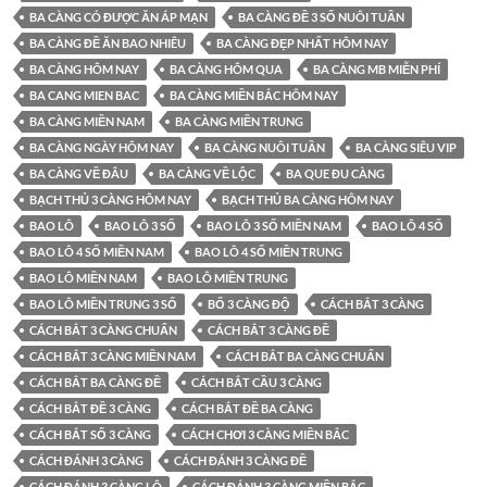
BA CÀNG CÓ ĐƯỢC ĂN ÁP MẠN
BA CÀNG ĐỀ 3 SỐ NUÔI TUẦN
BA CÀNG ĐỀ ĂN BAO NHIÊU
BA CÀNG ĐẸP NHẤT HÔM NAY
BA CÀNG HÔM NAY
BA CÀNG HÔM QUA
BA CÀNG MB MIỄN PHÍ
BA CANG MIEN BAC
BA CÀNG MIỀN BẮC HÔM NAY
BA CÀNG MIỀN NAM
BA CÀNG MIỀN TRUNG
BA CÀNG NGÀY HÔM NAY
BA CÀNG NUÔI TUẦN
BA CÀNG SIÊU VIP
BA CÀNG VỀ ĐÂU
BA CÀNG VỀ LỘC
BA QUE ĐU CÀNG
BẠCH THỦ 3 CÀNG HÔM NAY
BẠCH THỦ BA CÀNG HÔM NAY
BAO LÔ
BAO LÔ 3 SỐ
BAO LÔ 3 SỐ MIỀN NAM
BAO LÔ 4 SỐ
BAO LÔ 4 SỐ MIỀN NAM
BAO LÔ 4 SỐ MIỀN TRUNG
BAO LÔ MIỀN NAM
BAO LÔ MIỀN TRUNG
BAO LÔ MIỀN TRUNG 3 SỐ
BỐ 3 CÀNG ĐỘ
CÁCH BẮT 3 CÀNG
CÁCH BẮT 3 CÀNG CHUẨN
CÁCH BẮT 3 CÀNG ĐỀ
CÁCH BẮT 3 CÀNG MIỀN NAM
CÁCH BẮT BA CÀNG CHUẨN
CÁCH BẮT BA CÀNG ĐỀ
CÁCH BẮT CẦU 3 CÀNG
CÁCH BẮT ĐỀ 3 CÀNG
CÁCH BẮT ĐỀ BA CÀNG
CÁCH BẮT SỐ 3 CÀNG
CÁCH CHƠI 3 CÀNG MIỀN BẮC
CÁCH ĐÁNH 3 CÀNG
CÁCH ĐÁNH 3 CÀNG ĐỀ
CÁCH ĐÁNH 3 CÀNG LÔ
CÁCH ĐÁNH 3 CÀNG MIỀN BẮC