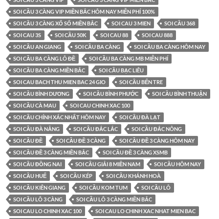
SOI CẦU 3 CÀNG VIP MIỀN BẮC HÔM NAY MIỄN PHÍ 100%
SOI CẦU 3 CÀNG XỔ SỐ MIỀN BẮC
SOI CAU 3 MIEN
SOI CẦU 368
SOI CAU 3S
SOI CẦU 50K
SOI CAU 88
SOI CAU 888
SOI CẦU AN GIANG
SOI CẦU BA CÀNG
SOI CẦU BA CÀNG HÔM NAY
SOI CẦU BA CÀNG LÔ ĐỀ
SOI CẦU BA CÀNG MB MIỄN PHÍ
SOI CẦU BA CÀNG MIỀN BẮC
SOI CẦU BẠC LIÊU
SOI CAU BACH THU MIEN BAC 24 GIO
SOI CẦU BẾN TRE
SOI CẦU BÌNH DƯƠNG
SOI CẦU BÌNH PHƯỚC
SOI CẦU BÌNH THUẬN
SOI CẦU CÀ MAU
SOI CAU CHINH XAC 100
SOI CẦU CHÍNH XÁC NHẤT HÔM NAY
SOI CẦU ĐÀ LẠT
SOI CẦU ĐÀ NẴNG
SOI CẦU ĐẮC LẮC
SOI CẦU ĐẮC NÔNG
SOI CẦU ĐỀ
SOI CẦU ĐỀ 3 CÀNG
SOI CẦU ĐỀ 3 CÀNG HÔM NAY
SOI CẦU ĐỀ 3 CÀNG MIỀN BẮC
SOI CẦU ĐỀ 3 CÀNG XSMB
SOI CẦU ĐỒNG NAI
SOI CẦU GIẢI 8 MIỀN NAM
SOI CẦU HÔM NAY
SOI CẦU HUẾ
SOI CẦU KÉP
SOI CẦU KHÁNH HOÀ
SOI CẦU KIÊN GIANG
SOI CẦU KOM TUM
SOI CẦU LÔ
SOI CẦU LÔ 3 CÀNG
SOI CẦU LÔ 3 CÀNG MIỀN BẮC
SOI CAU LO CHINH XAC 100
SOI CAU LO CHINH XAC NHAT MIEN BAC