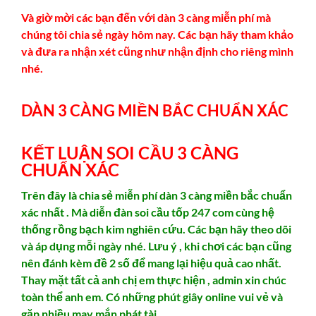
Và giờ mời các bạn đến với dàn 3 càng miễn phí mà
chúng tôi chia sẻ ngày hôm nay. Các bạn hãy tham khảo
và đưa ra nhận xét cũng như nhận định cho riêng mình
nhé.
DÀN 3 CÀNG MIỀN BẮC CHUẨN XÁC
KẾT LUẬN SOI CẦU 3 CÀNG
CHUẨN XÁC
Trên đây là chia sẻ miễn phí dàn 3 càng miền bắc chuẩn
xác nhất . Mà diễn đàn soi cầu tốp 247 com cùng hệ
thống rồng bạch kim nghiên cứu. Các bạn hãy theo dõi
và áp dụng mỗi ngày nhé. Lưu ý , khi chơi các bạn cũng
nên đánh kèm đề 2 số để mang lại hiệu quả cao nhất.
Thay mặt tất cả anh chị em thực hiện , admin xin chúc
toàn thể anh em. Có những phút giây online vui vẻ và
gặp nhiều may mắn phát tài.