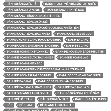
ĐÁNH 3 CÀNG MIỀN BẮC
ĐÁNH 3 CÀNG MIỀN BẮC ĂN BAO NHIÊU
ĐÁNH 3 CÀNG NHÀ NƯỚC
ĐÁNH 3 CÀNG NHƯ THẾ NÀO
ĐÁNH 3 CÀNG THÌ ĐƯỢC BAO NHIÊU TIỀN
ĐÁNH 3 CÀNG TRÚNG 2 SỐ CUỐI
ĐÁNH 3 CÀNG TRÚNG 2 SỐ CUỐI ĐƯỢC BAO NHIÊU TIỀN
ĐÁNH 3 CÀNG TRÚNG BAO NHIÊU
ĐÁNH 3 CÀNG VỀ 2 SỐ CUỐI
ĐÁNH 50 NGHÌN 3 CÀNG ĐƯỢC BAO NHIÊU
ĐÁNH BA CÀNG
ĐÁNH BA CÀNG 10 NGHÌN AN BAO NHIÊU
ĐÁNH ĐỀ 3 CÀNG
ĐÁNH ĐỀ 3 CÀNG ĂN BAO NHIÊU
ĐÁNH ĐỀ 3 CÀNG AN BAO NHIÊU TIỀN
ĐÁNH ĐỀ 3 CÀNG ĐƯỢC BAO NHIÊU
ĐÁNH ĐỀ 3 CÀNG LÀ GÌ
ĐÁNH ĐỀ 3 CÀNG MIỀN BẮC
ĐÁNH ĐỀ 3 CÀNG TRÊN KUBET ĐỀ 3 CÀNG LÀ NHƯ THẾ NÀO
ĐÁNH ĐỀ 3 CON TRÚNG BAO NHIÊU
ĐÁNH ĐỀ 5 CÀNG ĂN BAO NHIÊU
ĐÁNH ĐỀ BA CÀNG
ĐÁNH ĐỀ BA CÀNG 1 ĂN BAO NHIÊU
ĐÁNH ĐỀ BA CÀNG ĂN BAO NHIÊU
ĐÁNH ĐỀ BA CÀNG LÀ GÌ
ĐÁNH LÔ 3 CÀNG 1 ĂN BAO NHIÊU
ĐÁNH LÔ 3 CÀNG NHƯ THẾ NÀO
ĐÁNH XỔ SỐ 3 CÀNG
ĐẦU ĐUÔI MIỀN NAM
ĐẦU ĐUÔI MIỀN TRUNG
ĐỀ 3
ĐỀ 3 CÀNG
ĐỀ 3 CÀNG ĂN BAO NHIÊU
ĐỀ 3 CÀNG ĂN BAO NHIÊU TIỀN
ĐỀ 3 CÀNG ĂN BN