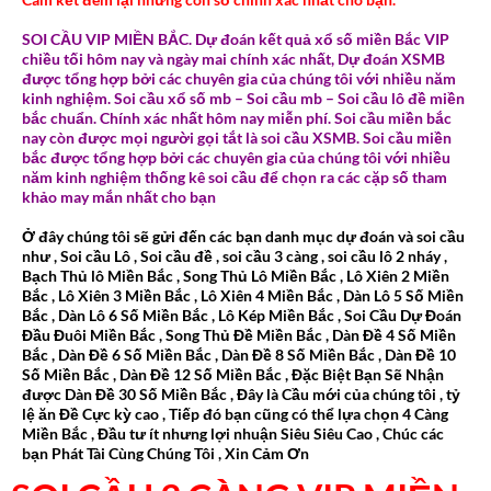
SOI CẦU VIP MIỀN BẮC. Dự đoán kết quả xổ số miền Bắc VIP
chiều tối hôm nay và ngày mai chính xác nhất, Dự đoán XSMB
được tổng hợp bởi các chuyên gia của chúng tôi với nhiều năm
kinh nghiệm. Soi cầu xổ số mb – Soi cầu mb – Soi cầu lô đề miền
bắc chuẩn. Chính xác nhất hôm nay miễn phí. Soi cầu miền bắc
nay còn được mọi người gọi tắt là soi cầu XSMB. Soi cầu miền
bắc được tổng hợp bởi các chuyên gia của chúng tôi với nhiều
năm kinh nghiệm thống kê soi cầu để chọn ra các cặp số tham
khảo may mắn nhất cho bạn
Ở đây chúng tôi sẽ gửi đến các bạn danh mục dự đoán và soi cầu
như , Soi cầu Lô , Soi cầu đề , soi cầu 3 càng , soi cầu lô 2 nháy ,
Bạch Thủ lô Miền Bắc , Song Thủ Lô Miền Bắc , Lô Xiên 2 Miền
Bắc , Lô Xiên 3 Miền Bắc , Lô Xiên 4 Miền Bắc , Dàn Lô 5 Số Miền
Bắc , Dàn Lô 6 Số Miền Bắc , Lô Kép Miền Bắc , Soi Cầu Dự Đoán
Đầu Đuôi Miền Bắc , Song Thủ Đề Miền Bắc , Dàn Đề 4 Số Miền
Bắc , Dàn Đề 6 Số Miền Bắc , Dàn Đề 8 Số Miền Bắc , Dàn Đề 10
Số Miền Bắc , Dàn Đề 12 Số Miền Bắc , Đặc Biệt Bạn Sẽ Nhận
được Dàn Đề 30 Số Miền Bắc , Đây là Cầu mới của chúng tôi , tỷ
lệ ăn Đề Cực kỳ cao , Tiếp đó bạn cũng có thể lựa chọn 4 Càng
Miền Bắc , Đầu tư ít nhưng lợi nhuận Siêu Siêu Cao , Chúc các
bạn Phát Tài Cùng Chúng Tôi , Xin Cảm Ơn