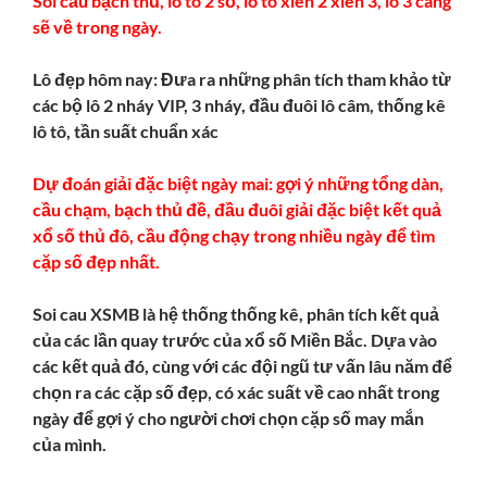
Soi cầu bạch thủ, lô tô 2 số, lô tô xiên 2 xiên 3, lô 3 càng
sẽ về trong ngày.
Lô đẹp hôm nay: Đưa ra những phân tích tham khảo từ
các bộ lô 2 nháy VIP, 3 nháy, đầu đuôi lô câm, thống kê
lô tô, tần suất chuẩn xác
Dự đoán giải đặc biệt ngày mai: gợi ý những tổng dàn,
cầu chạm, bạch thủ đề, đầu đuôi giải đặc biệt kết quả
xổ số thủ đô, cầu động chạy trong nhiều ngày để tìm
cặp số đẹp nhất.
Soi cau XSMB là hệ thống thống kê, phân tích kết quả
của các lần quay trước của xổ số Miền Bắc. Dựa vào
các kết quả đó, cùng với các đội ngũ tư vấn lâu năm để
chọn ra các cặp số đẹp, có xác suất về cao nhất trong
ngày để gợi ý cho người chơi chọn cặp số may mắn
của mình.