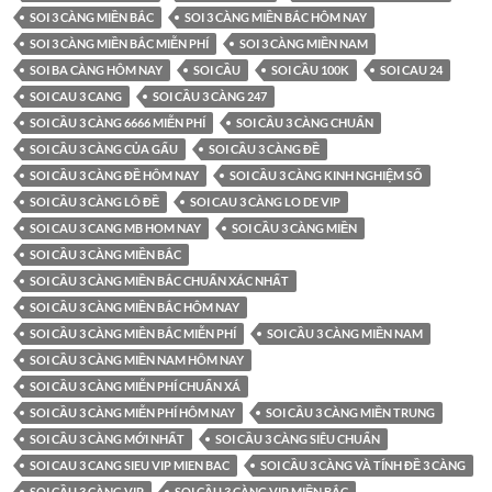
SOI 3 CÀNG MIỀN BẮC
SOI 3 CÀNG MIỀN BẮC HÔM NAY
SOI 3 CÀNG MIỀN BẮC MIỄN PHÍ
SOI 3 CÀNG MIỀN NAM
SOI BA CÀNG HÔM NAY
SOI CẦU
SOI CẦU 100K
SOI CAU 24
SOI CAU 3 CANG
SOI CẦU 3 CÀNG 247
SOI CẦU 3 CÀNG 6666 MIỄN PHÍ
SOI CẦU 3 CÀNG CHUẨN
SOI CẦU 3 CÀNG CỦA GẤU
SOI CẦU 3 CÀNG ĐỀ
SOI CẦU 3 CÀNG ĐỀ HÔM NAY
SOI CẦU 3 CÀNG KINH NGHIỆM SỐ
SOI CẦU 3 CÀNG LÔ ĐỀ
SOI CAU 3 CÀNG LO DE VIP
SOI CAU 3 CANG MB HOM NAY
SOI CẦU 3 CÀNG MIỀN
SOI CẦU 3 CÀNG MIỀN BẮC
SOI CẦU 3 CÀNG MIỀN BẮC CHUẤN XÁC NHẤT
SOI CẦU 3 CÀNG MIỀN BẮC HÔM NAY
SOI CẦU 3 CÀNG MIỀN BẮC MIỄN PHÍ
SOI CẦU 3 CÀNG MIỀN NAM
SOI CẦU 3 CÀNG MIỀN NAM HÔM NAY
SOI CẦU 3 CÀNG MIỄN PHÍ CHUẨN XÁ
SOI CẦU 3 CÀNG MIỄN PHÍ HÔM NAY
SOI CẦU 3 CÀNG MIỀN TRUNG
SOI CẦU 3 CÀNG MỚI NHẤT
SOI CẦU 3 CÀNG SIÊU CHUẨN
SOI CAU 3 CANG SIEU VIP MIEN BAC
SOI CẦU 3 CÀNG VÀ TÍNH ĐỀ 3 CÀNG
SOI CẦU 3 CÀNG VIP
SOI CẦU 3 CÀNG VIP MIỀN BẮC