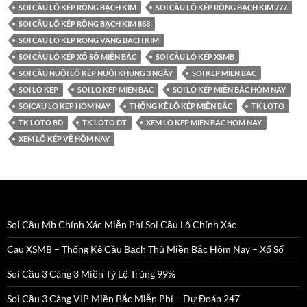
SOI CẦU LÔ KÉP RỒNG BẠCH KIM
SOI CẦU LÔ KÉP RỒNG BẠCH KIM 777
SOI CẦU LÔ KÉP RỒNG BẠCH KIM 888
SOI CAU LO KEP RONG VANG BACH KIM
SOI CẦU LÔ KÉP XỔ SỐ MIỀN BẮC
SOI CẦU LÔ KÉP XSMB
SOI CẦU NUÔI LÔ KÉP NUÔI KHUNG 3 NGÀY
SOI KEP MIEN BAC
SOI LO KEP
SOI LO KEP MIEN BAC
SOI LÔ KÉP MIỀN BẮC HÔM NAY
SOICAU LO KEP HOM NAY
THỐNG KÊ LÔ KÉP MIỀN BẮC
TK LOTO
TK LOTO BD
TK LOTO DT
XEM LO KEP MIEN BAC HOM NAY
XEM LÔ KÉP VỀ HÔM NAY
Soi Cầu Mb Chính Xác Miễn Phí Soi Cầu Lô Chính Xác
Cau XSMB – Thống Kê Cầu Bạch Thủ Miền Bắc Hôm Nay – Xổ Số
Soi Cầu 3 Càng 3 Miền Tỷ Lệ Trúng 99%
Soi Cầu 3 Càng VIP Miền Bắc Miễn Phí – Dự Đoán 247