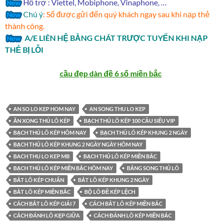
Hỗ trợ : Viettel, Mobiphone, Vinaphone, …
Chú ý
: Số được gửi đến quý khách ngay sau khi nạp thẻ
thành công.
A/E LIÊN HỆ BẰNG CHÁT TRƯỢC TUYẾN KHI NẠP
THẺ BỊ LỖI
cầu đẹp dàn đề 6 số miền bắc
AN SO LO KEP HOM NAY
AN SONG THU LO KEP
ĂN XONG THỦ LÔ KÉP
BẠCH THỦ LÔ KÉP 100 CẦU SIÊU VIP
BẠCH THỦ LÔ KÉP HÔM NAY
BẠCH THỦ LÔ KÉP KHUNG 2 NGÀY
BẠCH THỦ LÔ KÉP KHUNG 2 NGÀY NGÀY HÔM NAY
BACH THU LO KEP MB
BẠCH THỦ LÔ KÉP MIỀN BẮC
BẠCH THỦ LÔ KÉP MIỀN BẮC HÔM NAY
BẢNG SONG THỦ LÔ
BẮT LÔ KÉP CHUẨN
BẮT LÔ KÉP KHUNG 2 NGÀY
BẮT LÔ KÉP MIỀN BẮC
BỘ LÔ ĐỀ KÉP LỆCH
CÁCH BẮT LÔ KÉP GIẢI 7
CÁCH BẮT LÔ KÉP MIỀN BẮC
CÁCH ĐÁNH LÔ KẸP GIỮA
CÁCH ĐÁNH LÔ KÉP MIỀN BẮC