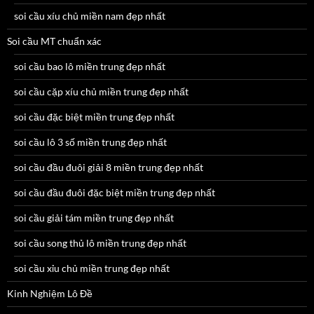
soi cầu xíu chủ miền nam đẹp nhất
Soi cầu MT chuẩn xác
soi cầu bao lô miền trung đẹp nhất
soi cầu cặp xíu chủ miền trung đẹp nhất
soi cầu đặc biệt miền trung đẹp nhất
soi cầu lô 3 số miền trung đẹp nhất
soi cầu đầu đuôi giải 8 miền trung đẹp nhất
soi cầu đầu đuôi đặc biệt miền trung đẹp nhất
soi cầu giải tám miền trung đẹp nhất
soi cầu song thủ lô miền trung đẹp nhất
soi cầu xỉu chủ miền trung đẹp nhất
Kinh Nghiệm Lô Đề