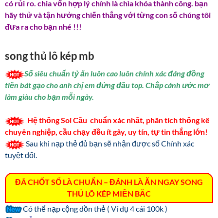
có rủi ro. chia vốn hợp lý chính là chìa khóa thành công. bạn
hãy thử và tận hưởng chiến thắng với từng con số chúng tôi
đưa ra cho bạn nhé !!!
song thủ lô kép mb
Số siêu chuẩn tỷ ăn luôn cao luôn chính xác đáng đồng
tiền bát gạo cho anh chị em đứng đầu top. Chắp cánh ước mơ
làm giàu cho bạn mỗi ngày
.
Hệ thống Soi Cầu chuẩn xác nhất, phân tích thống kê
chuyên nghiệp, cầu chạy đều ít gãy, uy tín, tự tin thắng lớn!
Sau khi nạp thẻ đủ bạn sẽ nhận được số Chính xác
tuyệt đối.
ĐÃ CHỐT SỐ LÀ CHUẨN – ĐÁNH LÀ ĂN NGAY SONG
THỦ LÔ KÉP MIỀN BẮC
Có thể nạp cộng dồn thẻ ( Ví dụ 4 cái 100k )