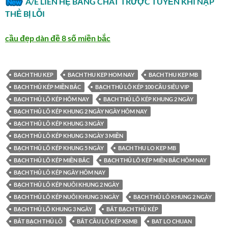
A/E LIÊN HỆ BẰNG CHÁT TRƯỢC TUYẾN KHI NẠP
THẺ BỊ LỖI
cầu đẹp dàn đề 8 số miền bắc
BACH THU KEP
BACH THU KEP HOM NAY
BACH THU KEP MB
BẠCH THỦ KÉP MIỀN BẮC
BẠCH THỦ LÔ KÉP 100 CẦU SIÊU VIP
BẠCH THỦ LÔ KÉP HÔM NAY
BẠCH THỦ LÔ KÉP KHUNG 2 NGÀY
BẠCH THỦ LÔ KÉP KHUNG 2 NGÀY NGÀY HÔM NAY
BẠCH THỦ LÔ KÉP KHUNG 3 NGÀY
BẠCH THỦ LÔ KÉP KHUNG 3 NGÀY 3 MIỀN
BẠCH THỦ LÔ KÉP KHUNG 5 NGÀY
BACH THU LO KEP MB
BẠCH THỦ LÔ KÉP MIỀN BẮC
BẠCH THỦ LÔ KÉP MIỀN BẮC HÔM NAY
BẠCH THỦ LÔ KÉP NGÀY HÔM NAY
BẠCH THỦ LÔ KÉP NUÔI KHUNG 2 NGÀY
BẠCH THỦ LÔ KÉP NUÔI KHUNG 3 NGÀY
BẠCH THỦ LÔ KHUNG 2 NGÀY
BẠCH THỦ LÔ KHUNG 3 NGÀY
BẮT BẠCH THỦ KÉP
BẮT BẠCH THỦ LÔ
BẮT CẦU LÔ KÉP XSMB
BAT LO CHUAN