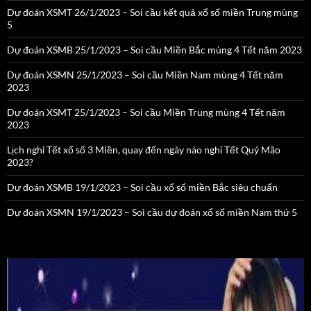
Dự đoán XSMT 26/1/2023 – Soi cầu kết quả xổ số miền Trung mùng
5
Dự đoán XSMB 25/1/2023 – Soi cầu Miền Bắc mùng 4 Tết năm 2023
Dự đoán XSMN 25/1/2023 – Soi cầu Miền Nam mùng 4 Tết năm
2023
Dự đoán XSMT 25/1/2023 – Soi cầu Miền Trung mùng 4 Tết năm
2023
Lịch nghỉ Tết xổ số 3 Miền, quay đến ngày nào nghỉ Tết Quý Mão
2023?
Dự đoán XSMB 19/1/2023 – Soi cầu xổ số miền Bắc siêu chuẩn
Dự đoán XSMN 19/1/2023 – Soi cầu dự đoán xổ số miền Nam thứ 5