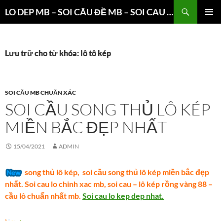
Chuyển
Tìm
LO DEP MB – SOI CÂU ĐỀ MB – SOI CAU 3 CANG XSMB
đến
kiếm
TRÌNH
nội
ĐƠN CƠ
dung
SỞ
Lưu trữ cho từ khóa: lô tô kép
SOI CẦU MB CHUẨN XÁC
SOI CẦU SONG THỦ LÔ KÉP
MIỀN BẮC ĐẸP NHẤT
15/04/2021
ADMIN
song thủ lô kép, soi cầu song thủ lô kép miền bắc đẹp
nhất. Soi cau lo chinh xac mb, soi cau – lô kép rồng vàng 88 –
cầu lô chuẩn nhất mb.
Soi cau lo kep dep nhat.