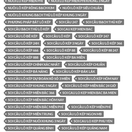
NUÔI LÔ KÉP MIỄN PHÍ
NUOI LO KÉP MIEN PHI KHUNG 3 NGÀY
NUÔI LÔ KÉP RỒNG BẠCH KIM
NUÔI LÔ KÉP SIÊU CHUẨN
NUÔI LÔ KHUNG BẠCH THỦ LÔ KÉP KHUNG 3 NGÀY
PHƯƠNG PHÁP BẮT LÔ KÉP
SOI CẦU 247
SOI CẦU BẠCH THỦ KÉP
SOI CẦU BẠCH THỦ LÔ KÉP
SOI CAU KEP MIEN BAC
SOI CẦU LÔ ĐỀ KÉP
SOI CẦU LÔ KÉP
SOI CẦU LÔ KÉP 247
SOI CẦU LÔ KÉP 24H
SOI CẦU LÔ KÉP 3 NGÀY
SOI CẦU LÔ KÉP 366
SOI CẦU LÔ KÉP 666
SOI CẦU LÔ KÉP 88
SOI CẦU LÔ KÉP 88 247
SOI CẦU LÔ KÉP 888
SOI CẦU LÔ KÉP BA MIỀN
SOI CẦU LÔ KÉP CHÍNH XÁC NHẤT
SOI CẦU LÔ KÉP CHUẨN
SOI CẦU LÔ KÉP ĐÀ NẴNG
SOI CẦU LÔ KÉP ĐẮK LẮK
SOI CẦU LÔ KÉP DỰ ĐOÁN XỔ SỐ 3 MIỀN
SOI CẦU LÔ KÉP HÔM NAY
SOI CẦU LÔ KÉP KHUNG 5 NGÀY
SOI CẦU LÔ KÉP MIỀN BẮC 24 GIỜ
SOI CẦU LÔ KÉP MIỀN BẮC 366
SOI CAU LO KEP MIEN BAC BA MIEN
SOI CẦU LÔ KÉP MIỀN BẮC HÔM NAY
SOI CẦU LÔ KÉP MIỀN BẮC MIỄN PHÍ
SOI CẦU LÔ KÉP MIỄN PHÍ
SOI CẦU LÔ KÉP MIỀN TRUNG
SOI CẦU LÔ KÉP NGON MB
SOI CẦU LÔ KÉP NUÔI KHUNG 3 NGÀY
SOI CAU LO KEP PHU YEN
SOI CẦU LÔ KÉP QUẢNG BÌNH
SOI CẦU LÔ KÉP QUẢNG NAM