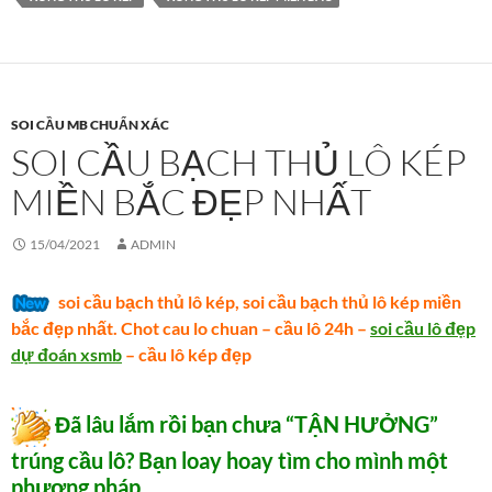
SOI CẦU MB CHUẨN XÁC
SOI CẦU BẠCH THỦ LÔ KÉP
MIỀN BẮC ĐẸP NHẤT
15/04/2021
ADMIN
soi cầu bạch thủ lô kép, soi cầu bạch thủ lô kép miền
bắc đẹp nhất. Chot cau lo chuan – cầu lô 24h –
soi cầu lô đẹp
dự đoán xsmb
– cầu lô kép đẹp
Đã lâu lắm rồi bạn chưa “TẬN HƯỞNG”
trúng cầu lô? Bạn loay hoay tìm cho mình một
phương pháp.