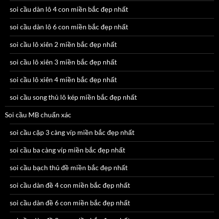
soi cầu dàn lô 4 con miền bắc đẹp nhất
soi cầu dàn lô 6 con miền bắc đẹp nhất
soi cầu lô xiên 2 miền bắc đẹp nhất
soi cầu lô xiên 3 miền bắc đẹp nhất
soi cầu lô xiên 4 miền bắc đẹp nhất
soi cầu song thủ lô kép miền bắc đẹp nhất
Soi cầu MB chuẩn xác
soi cầu cặp 3 càng víp miền bắc đẹp nhất
soi cầu ba càng víp miền bắc đẹp nhất
soi cầu bạch thủ đề miền bắc đẹp nhất
soi cầu dàn đề 4 con miền bắc đẹp nhất
soi cầu dàn đề 6 con miền bắc đẹp nhất