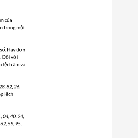
âm của
on trong một
 số. Hay đơn
. Đối với
p lệch âm và
28, 82, 26,
ép lệch
, 04, 40, 24,
 62, 59, 95,