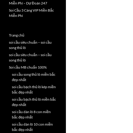
Miễn Phí – Dự Đoán 247
Soi Cầu 3 Càng VIP Miền Bắc
Miễn Phí
Trang chủ
soi cầu siêu chuẩn – soi cầu
song thủ lô
soi cầu siêu chuẩn – soi cầu
song thủ lô
Soi cầu MB chuẩn 100%
soi cầu song thủ lô miền bắc
đẹp nhất
soi cầu bạch thủ lô kép miền
bắc đẹp nhất
soi cầu bạch thủ lô miền bắc
đẹp nhất
soi cầu dàn lô 8 con miền
bắc đẹp nhất
soi cầu dàn lô 10 con miền
bắc đẹp nhất