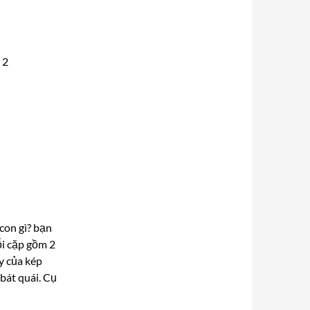
 2
con gì? bạn
ỗi cặp gồm 2
y của kép
bát quái. Cụ