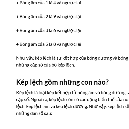
+ Bóng âm của 1 là 4 và ngược lại
+ Bóng âm của 2 là 9 và ngược lại
+ Bóng âm của 3 là 6 và ngược lại
+ Bóng âm của 5 là 8 và ngược lại
Như vậy, kép lệch là sự kết hợp của bóng dương và bóng
những cặp số của bộ kép lệch.
Kép lệch gồm những con nào?
Kép lệch là loại kép kết hợp từ bóng âm và bóng dương 
cặp số. Ngoài ra, kép lệch còn có các dạng biến thể của nó 
lệch, kép lệch âm và kép lệch dương. Như vậy, kép lệch s
những dàn số sau: