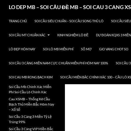
Chuyển
Tìm
LO DEP MB – SOI CÂU ĐỀ MB – SOI CAU 3 CANG 
đến
kiếm
nội
TRANG CHỦ
SOI CẦU SIÊU CHUẨN – SOI CẦU SONG THỦ LÔ
SOI CẦU SIÊ
dung
SOI CẦU MT CHUẨN XÁC
KINH NGHIỆM LÔ ĐỀ
DỰ ĐOÁN KQXS 3 MIỀN
LÔ ĐẸP HÔM NAY
SOI LÔ MB MIỄN PHÍ
SỔ MƠ
GIO VANG CHOT SO
SOI CẦU 3 CÀNG MIỀN NAM CỰC CHUẨN MIỄN PHÍ HÔM NAY 100%
SOI CẦU 3
SOI CAU MB RONG BACH KIM
SOI CẦU MIỀN BẮC CHÍNH XÁC 100 – CẦU LÔ 
Soi Cầu Mb Chính Xác Miễn
Phí Soi Cầu Lô Chính Xác
Cau XSMB – Thống Kê Cầu
Bạch Thủ Miền Bắc Hôm Nay
– Xổ Số
Soi Cầu 3 Càng 3 Miền Tỷ Lệ
Trúng 99%
Soi Cầu 3 Càng VIP Miền Bắc