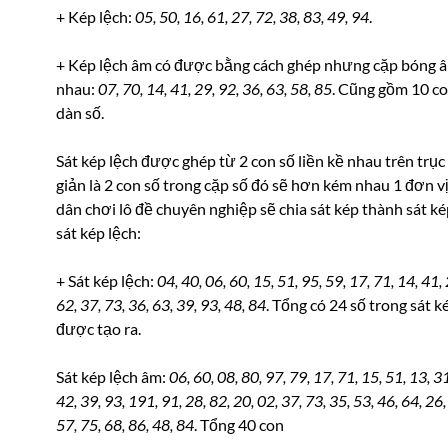
+ Kép lệch:
05, 50, 16, 61, 27, 72, 38, 83, 49, 94
.
+ Kép lệch âm có được bằng cách ghép nhưng cặp bóng 
nhau:
07, 70, 14, 41, 29, 92, 36, 63, 58, 85
. Cũng gồm 10 c
dàn số.
Sát kép lệch được ghép từ 2 con số liền kề nhau trên trục
giản là 2 con số trong cặp số đó sẽ hơn kém nhau 1 đơn vị
dân chơi lô đề chuyên nghiệp sẽ chia sát kép thành sát ké
sát kép lệch:
+ Sát kép lệch:
04, 40, 06, 60, 15, 51, 95, 59, 17, 71, 14, 41, 
62, 37, 73, 36, 63, 39, 93, 48, 84
. Tổng có 24 số trong sát k
được tạo ra.
Sát kép lệch âm:
06, 60, 08, 80, 97, 79, 17, 71, 15, 51, 13, 31
42, 39, 93, 191, 91, 28, 82, 20, 02, 37, 73, 35, 53, 46, 64, 26,
57, 75, 68, 86, 48, 84
. Tổng 40 con