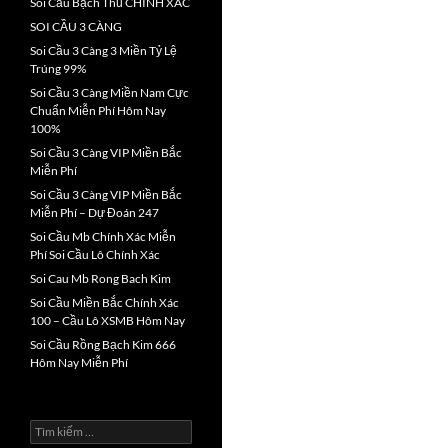
Soi Cầu Bạch Thủ CHÍNH XÁC
SOI CẦU 3 CÀNG
Soi Cầu 3 Càng 3 Miền Tỷ Lệ
Trúng 99%
Soi Cầu 3 Càng Miền Nam Cực
Chuẩn Miễn Phí Hôm Nay
100%
Soi Cầu 3 Càng VIP Miền Bắc
Miễn Phí
Soi Cầu 3 Càng VIP Miền Bắc
Miễn Phí – Dự Đoán 247
Soi Cầu Mb Chính Xác Miễn
Phí Soi Cầu Lô Chính Xác
Soi Cau Mb Rong Bach Kim
Soi Cầu Miền Bắc Chính Xác
100 – Cầu Lô XSMB Hôm Nay
Soi Cầu Rồng Bạch Kim 666
Hôm Nay Miễn Phí
Tìm
kiếm