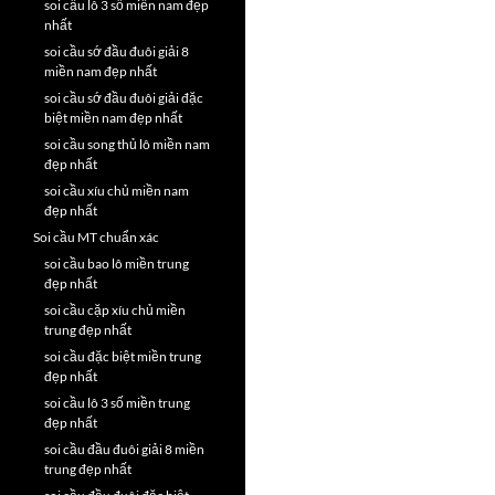
soi cầu lô 3 số miền nam đẹp
nhất
soi cầu sớ đầu đuôi giải 8
miền nam đẹp nhất
soi cầu sớ đầu đuôi giải đặc
biệt miền nam đẹp nhất
soi cầu song thủ lô miền nam
đẹp nhất
soi cầu xíu chủ miền nam
đẹp nhất
Soi cầu MT chuẩn xác
soi cầu bao lô miền trung
đẹp nhất
soi cầu cặp xíu chủ miền
trung đẹp nhất
soi cầu đặc biệt miền trung
đẹp nhất
soi cầu lô 3 số miền trung
đẹp nhất
soi cầu đầu đuôi giải 8 miền
trung đẹp nhất