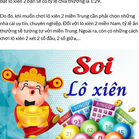
đặt lô xiên 2 bạn sẽ có tỷ lệ chia thưởng là 1:29.
Do đó, khi muốn chơi lô xiên 2 miền Trung cần phải chọn những
nhà cái uy tín, chuyên nghiệp. Đối với lô xiên 2 miền Nam, tỷ lệ ăn
thưởng sẽ tương tự với miền Trung. Ngoài ra, còn có những cách
chơi lô xiên 2 xét 2 số đầu, 2 số giữa,…