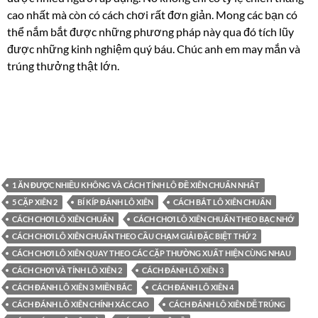
cao nhất mà còn có cách chơi rất đơn giản. Mong các bạn có
thể nắm bắt được những phương pháp này qua đó tích lũy
được những kinh nghiệm quý báu. Chúc anh em may mắn và
trúng thưởng thật lớn.
1 ĂN ĐƯỢC NHIỀU KHÔNG VÀ CÁCH TÍNH LÔ ĐỀ XIÊN CHUẨN NHẤT
5 CẶP XIÊN 2
BÍ KÍP ĐÁNH LÔ XIÊN
CÁCH BẮT LÔ XIÊN CHUẨN
CÁCH CHƠI LÔ XIÊN CHUẨN
CÁCH CHƠI LÔ XIÊN CHUẨN THEO BẠC NHỚ
CÁCH CHƠI LÔ XIÊN CHUẨN THEO CẦU CHẠM GIẢI ĐẶC BIỆT THỨ 2
CÁCH CHƠI LÔ XIÊN QUAY THEO CÁC CẶP THƯỜNG XUẤT HIỆN CÙNG NHAU
CÁCH CHƠI VÀ TÍNH LÔ XIÊN 2
CÁCH ĐÁNH LÔ XIÊN 3
CÁCH ĐÁNH LÔ XIÊN 3 MIỀN BẮC
CÁCH ĐÁNH LÔ XIÊN 4
CÁCH ĐÁNH LÔ XIÊN CHÍNH XÁC CAO
CÁCH ĐÁNH LÔ XIÊN DỄ TRÚNG