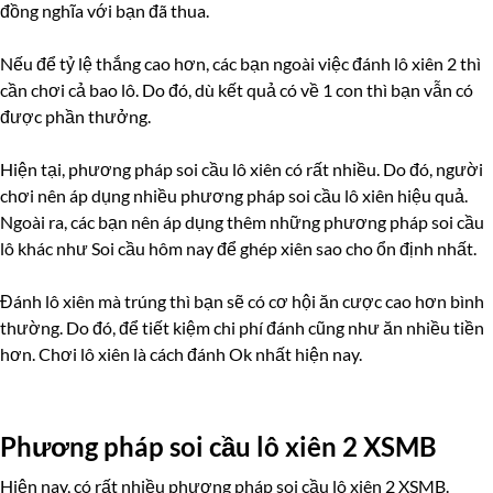
đồng nghĩa với bạn đã thua.
Nếu để tỷ lệ thắng cao hơn, các bạn ngoài việc đánh lô xiên 2 thì
cần chơi cả bao lô. Do đó, dù kết quả có về 1 con thì bạn vẫn có
được phần thưởng.
Hiện tại, phương pháp soi cầu lô xiên có rất nhiều. Do đó, người
chơi nên áp dụng nhiều phương pháp soi cầu lô xiên hiệu quả.
Ngoài ra, các bạn nên áp dụng thêm những phương pháp soi cầu
lô khác như Soi cầu hôm nay để ghép xiên sao cho ổn định nhất.
Đánh lô xiên mà trúng thì bạn sẽ có cơ hội ăn cược cao hơn bình
thường. Do đó, để tiết kiệm chi phí đánh cũng như ăn nhiều tiền
hơn. Chơi lô xiên là cách đánh Ok nhất hiện nay.
Phương pháp soi cầu lô xiên 2 XSMB
Hiện nay, có rất nhiều phương pháp soi cầu lô xiên 2 XSMB.