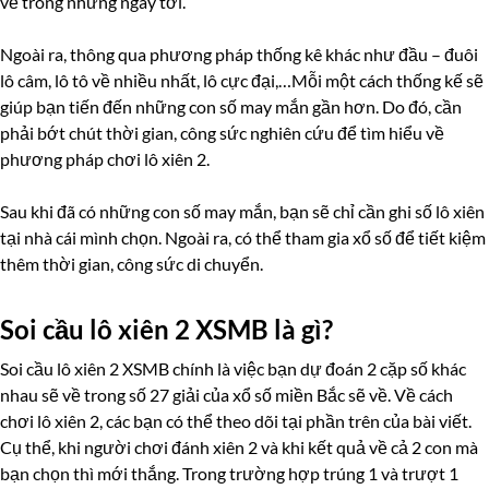
về trong những ngày tới.
Ngoài ra, thông qua phương pháp thống kê khác như đầu – đuôi
lô câm, lô tô về nhiều nhất, lô cực đại,…Mỗi một cách thống kế sẽ
giúp bạn tiến đến những con số may mắn gần hơn. Do đó, cần
phải bớt chút thời gian, công sức nghiên cứu để tìm hiểu về
phương pháp chơi lô xiên 2.
Sau khi đã có những con số may mắn, bạn sẽ chỉ cần ghi số lô xiên
tại nhà cái mình chọn. Ngoài ra, có thể tham gia xổ số để tiết kiệm
thêm thời gian, công sức di chuyển.
Soi cầu lô xiên 2 XSMB là gì?
Soi cầu lô xiên 2 XSMB chính là việc bạn dự đoán 2 cặp số khác
nhau sẽ về trong số 27 giải của xổ số miền Bắc sẽ về. Về cách
chơi lô xiên 2, các bạn có thể theo dõi tại phần trên của bài viết.
Cụ thể, khi người chơi đánh xiên 2 và khi kết quả về cả 2 con mà
bạn chọn thì mới thắng. Trong trường hợp trúng 1 và trượt 1