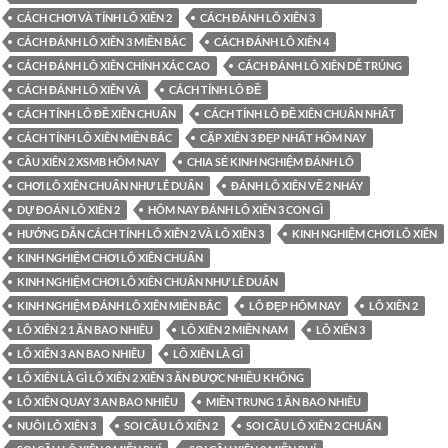
CÁCH CHƠI VÀ TÍNH LÔ XIÊN 2
CÁCH ĐÁNH LÔ XIÊN 3
CÁCH ĐÁNH LÔ XIÊN 3 MIỀN BẮC
CÁCH ĐÁNH LÔ XIÊN 4
CÁCH ĐÁNH LÔ XIÊN CHÍNH XÁC CAO
CÁCH ĐÁNH LÔ XIÊN DỄ TRÚNG
CÁCH ĐÁNH LÔ XIÊN VÀ
CÁCH TÍNH LÔ ĐỀ
CÁCH TÍNH LÔ ĐỀ XIÊN CHUẨN
CÁCH TÍNH LÔ ĐỀ XIÊN CHUẨN NHẤT
CÁCH TÍNH LÔ XIÊN MIỀN BẮC
CẶP XIÊN 3 ĐẸP NHẤT HÔM NAY
CẦU XIÊN 2 XSMB HÔM NAY
CHIA SẺ KINH NGHIỆM ĐÁNH LÔ
CHƠI LÔ XIÊN CHUẨN NHƯ LÊ DUẨN
ĐÁNH LÔ XIÊN VỀ 2 NHÁY
DỰ ĐOÁN LÔ XIÊN 2
HÔM NAY ĐÁNH LÔ XIÊN 3 CON GÌ
HƯỚNG DẪN CÁCH TÍNH LÔ XIÊN 2 VÀ LÔ XIÊN 3
KINH NGHIỆM CHƠI LÔ XIÊN
KINH NGHIỆM CHƠI LÔ XIÊN CHUẨN
KINH NGHIỆM CHƠI LÔ XIÊN CHUẨN NHƯ LÊ DUẨN
KINH NGHIỆM ĐÁNH LÔ XIÊN MIỀN BẮC
LÔ ĐẸP HÔM NAY
LÔ XIÊN 2
LÔ XIÊN 2 1 ĂN BAO NHIÊU
LÔ XIÊN 2 MIỀN NAM
LÔ XIÊN 3
LÔ XIÊN 3 AN BAO NHIÊU
LÔ XIÊN LÀ GÌ
LÔ XIÊN LÀ GÌ LÔ XIÊN 2 XIÊN 3 ĂN ĐƯỢC NHIỀU KHÔNG
LÔ XIÊN QUAY 3 AN BAO NHIÊU
MIỀN TRUNG 1 ĂN BAO NHIÊU
NUÔI LÔ XIÊN 3
SOI CẦU LÔ XIÊN 2
SOI CẦU LÔ XIÊN 2 CHUẨN