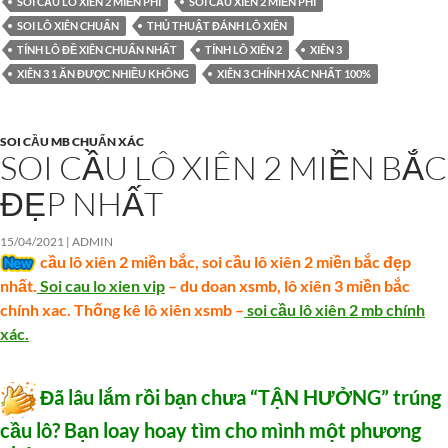
SOI CẦU LÔ XIÊN 2 MIỄN PHÍ
SOI CẦU XIÊN 2 MIỄN PHÍ
SOI LÔ XIÊN CHUẨN
THỦ THUẬT ĐÁNH LÔ XIÊN
TÍNH LÔ ĐỀ XIÊN CHUẨN NHẤT
TÍNH LÔ XIÊN 2
XIÊN 3
XIÊN 3 1 ĂN ĐƯỢC NHIỀU KHÔNG
XIÊN 3 CHÍNH XÁC NHẤT 100%
SOI CẦU MB CHUẨN XÁC
SOI CẦU LÔ XIÊN 2 MIỀN BẮC
ĐẸP NHẤT
15/04/2021
ADMIN
cầu lô xiên 2 miền bắc, soi cầu lô xiên 2 miền bắc đẹp
nhất.
Soi cau lo xien vip
– du doan xsmb, lô xiên 3 miền bắc
chính xac. Thống kê lô xiên xsmb –
soi cầu lô xiên 2 mb chính
xác.
Đã lâu lắm rồi bạn chưa “TẬN HƯỞNG” trúng
cầu lô? Bạn loay hoay tìm cho mình một phương