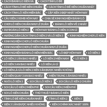
CÁCH ĐÁNH LÔ XIÊN VÀ
CÁCH TÍNH LÔ ĐỀ
CÁCH TÍNH LÔ ĐỀ XIÊN CHUẨN
CÁCH TÍNH LÔ ĐỀ XIÊN CHUẨN NHẤT
CÁCH TÍNH LÔ XIÊN MIỀN BẮC
CẶP XIÊN 3 ĐẸP NHẤT HÔM NAY
CẦU XIÊN 2 XSMB HÔM NAY
CHIA SẺ KINH NGHIỆM ĐÁNH LÔ
CHƠI LÔ XIÊN CHUẨN NHƯ LÊ DUẨN
ĐÁNH LÔ XIÊN VỀ 2 NHÁY
DỰ ĐOÁN LÔ XIÊN 2
HÔM NAY ĐÁNH LÔ XIÊN 3 CON GÌ
HƯỚNG DẪN CÁCH TÍNH LÔ XIÊN 2 VÀ LÔ XIÊN 3
KINH NGHIỆM CHƠI LÔ XIÊN
KINH NGHIỆM CHƠI LÔ XIÊN CHUẨN
KINH NGHIỆM CHƠI LÔ XIÊN CHUẨN NHƯ LÊ DUẨN
KINH NGHIỆM ĐÁNH LÔ XIÊN MIỀN BẮC
LÔ ĐẸP HÔM NAY
LÔ XIÊN 2
LÔ XIÊN 2 1 ĂN BAO NHIÊU
LÔ XIÊN 2 MIỀN NAM
LÔ XIÊN 3
LÔ XIÊN 3 AN BAO NHIÊU
LÔ XIÊN LÀ GÌ
LÔ XIÊN LÀ GÌ LÔ XIÊN 2 XIÊN 3 ĂN ĐƯỢC NHIỀU KHÔNG
LÔ XIÊN QUAY 3 AN BAO NHIÊU
MIỀN TRUNG 1 ĂN BAO NHIÊU
NUÔI LÔ XIÊN 3
SOI CẦU LÔ XIÊN 2
SOI CẦU LÔ XIÊN 2 CHUẨN
SOI CẦU LÔ XIÊN 2 MIỄN PHÍ
SOI CẦU XIÊN 2 MIỄN PHÍ
SOI LÔ XIÊN CHUẨN
THỦ THUẬT ĐÁNH LÔ XIÊN
TÍNH LÔ ĐỀ XIÊN CHUẨN NHẤT
TÍNH LÔ XIÊN 2
XIÊN 3
XIÊN 3 1 ĂN ĐƯỢC NHIỀU KHÔNG
XIÊN 3 CHÍNH XÁC NHẤT 100%