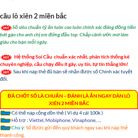
cầu lô xiên 2 miền bắc
Số siêu chuẩn tỷ ăn luôn cao luôn chính xác đáng đồng tiền
bát gạo cho anh chị em đứng đầu top. Chắp cánh ước mơ làm
giàu cho bạn mỗi ngày
.
Hệ thống Soi Cầu chuẩn xác nhất, phân tích thống kê
chuyên nghiệp, cầu chạy đều ít gãy, uy tín, tự tin thắng lớn!
Sau khi nạp thẻ đủ bạn sẽ nhận được số Chính xác tuyệt
đối.
ĐÃ CHỐT SỐ LÀ CHUẨN – ĐÁNH LÀ ĂN NGAY DÀN LÔ
XIÊN 2 MIỀN BẮC
Có thể nạp cộng dồn thẻ ( Ví dụ 4 cái 100k )
Hỗ trợ : Viettel, Mobiphone, Vinaphone, …
Chú ý
: Số được gửi đến quý khách ngay sau khi nạp thẻ
thành công.