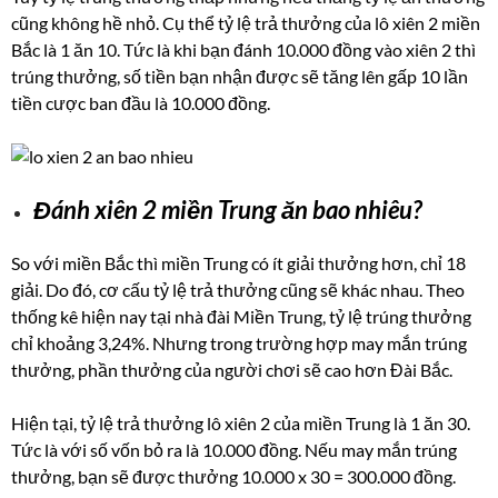
cũng không hề nhỏ. Cụ thể tỷ lệ trả thưởng của lô xiên 2 miền
Bắc là 1 ăn 10. Tức là khi bạn đánh 10.000 đồng vào xiên 2 thì
trúng thưởng, số tiền bạn nhận được sẽ tăng lên gấp 10 lần
tiền cược ban đầu là 10.000 đồng.
Đánh xiên 2 miền Trung ăn bao nhiêu?
So với miền Bắc thì miền Trung có ít giải thưởng hơn, chỉ 18
giải. Do đó, cơ cấu tỷ lệ trả thưởng cũng sẽ khác nhau. Theo
thống kê hiện nay tại nhà đài Miền Trung, tỷ lệ trúng thưởng
chỉ khoảng 3,24%. Nhưng trong trường hợp may mắn trúng
thưởng, phần thưởng của người chơi sẽ cao hơn Đài Bắc.
Hiện tại, tỷ lệ trả thưởng lô xiên 2 của miền Trung là 1 ăn 30.
Tức là với số vốn bỏ ra là 10.000 đồng. Nếu may mắn trúng
thưởng, bạn sẽ được thưởng 10.000 x 30 = 300.000 đồng.