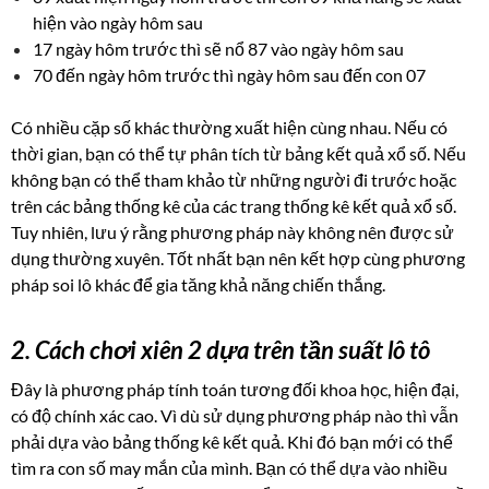
hiện vào ngày hôm sau
17 ngày hôm trước thì sẽ nổ 87 vào ngày hôm sau
70 đến ngày hôm trước thì ngày hôm sau đến con 07
Có nhiều cặp số khác thường xuất hiện cùng nhau. Nếu có
thời gian, bạn có thể tự phân tích từ bảng kết quả xổ số. Nếu
không bạn có thể tham khảo từ những người đi trước hoặc
trên các bảng thống kê của các trang thống kê kết quả xổ số.
Tuy nhiên, lưu ý rằng phương pháp này không nên được sử
dụng thường xuyên. Tốt nhất bạn nên kết hợp cùng phương
pháp soi lô khác để gia tăng khả năng chiến thắng.
2. Cách chơi xiên 2 dựa trên tần suất lô tô
Đây là phương pháp tính toán tương đối khoa học, hiện đại,
có độ chính xác cao. Vì dù sử dụng phương pháp nào thì vẫn
phải dựa vào bảng thống kê kết quả. Khi đó bạn mới có thể
tìm ra con số may mắn của mình. Bạn có thể dựa vào nhiều