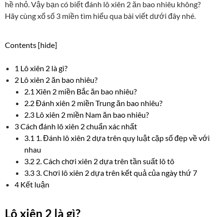
hề nhỏ. Vậy bạn có biết đánh lô xiên 2 ăn bao nhiêu không?
Hãy cùng xổ số 3 miền tìm hiểu qua bài viết dưới đây nhé.
Contents
[hide]
1
Lô xiên 2 là gì?
2
Lô xiên 2 ăn bao nhiêu?
2.1
Xiên 2 miền Bắc ăn bao nhiêu?
2.2
Đánh xiên 2 miền Trung ăn bao nhiêu?
2.3
Lô xiên 2 miền Nam ăn bao nhiêu?
3
Cách đánh lô xiên 2 chuẩn xác nhất
3.1
1. Đánh lô xiên 2 dựa trên quy luật cặp số đẹp về với
nhau
3.2
2. Cách chơi xiên 2 dựa trên tần suất lô tô
3.3
3. Chơi lô xiên 2 dựa trên kết quả của ngày thứ 7
4
Kết luận
Lô xiên 2 là gì?