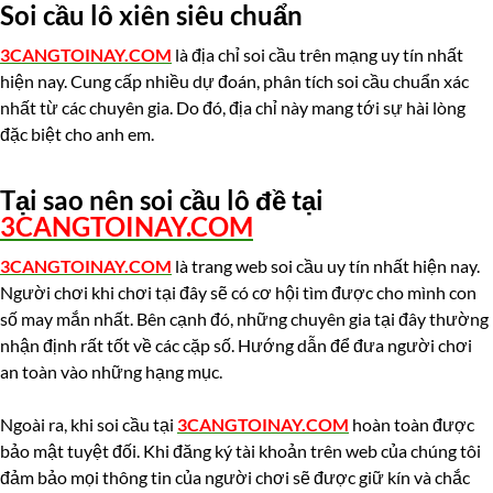
Soi cầu lô xiên siêu chuẩn
3CANGTOINAY.COM
là địa chỉ soi cầu trên mạng uy tín nhất
hiện nay. Cung cấp nhiều dự đoán, phân tích soi cầu chuẩn xác
nhất từ các chuyên gia. Do đó, địa chỉ này mang tới sự hài lòng
đặc biệt cho anh em.
Tại sao nên soi cầu lô đề tại
3CANGTOINAY.COM
3CANGTOINAY.COM
là trang web soi cầu uy tín nhất hiện nay.
Người chơi khi chơi tại đây sẽ có cơ hội tìm được cho mình con
số may mắn nhất. Bên cạnh đó, những chuyên gia tại đây thường
nhận định rất tốt về các cặp số. Hướng dẫn để đưa người chơi
an toàn vào những hạng mục.
Ngoài ra, khi soi cầu tại
3CANGTOINAY.COM
hoàn toàn được
bảo mật tuyệt đối. Khi đăng ký tài khoản trên web của chúng tôi
đảm bảo mọi thông tin của người chơi sẽ được giữ kín và chắc