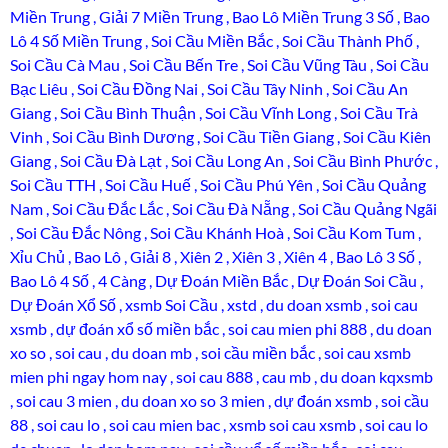
Miền Trung , Giải 7 Miền Trung , Bao Lô Miền Trung 3 Số , Bao
Lô 4 Số Miền Trung , Soi Cầu Miền Bắc , Soi Cầu Thành Phố ,
Soi Cầu Cà Mau , Soi Cầu Bến Tre , Soi Cầu Vũng Tàu , Soi Cầu
Bạc Liêu , Soi Cầu Đồng Nai , Soi Cầu Tây Ninh , Soi Cầu An
Giang , Soi Cầu Bình Thuận , Soi Cầu Vĩnh Long , Soi Cầu Trà
Vinh , Soi Cầu Bình Dương , Soi Cầu Tiền Giang , Soi Cầu Kiên
Giang , Soi Cầu Đà Lạt , Soi Cầu Long An , Soi Cầu Bình Phước ,
Soi Cầu TTH , Soi Cầu Huế , Soi Cầu Phú Yên , Soi Cầu Quảng
Nam , Soi Cầu Đắc Lắc , Soi Cầu Đà Nẵng , Soi Cầu Quảng Ngãi
, Soi Cầu Đắc Nông , Soi Cầu Khánh Hoà , Soi Cầu Kom Tum ,
Xỉu Chủ , Bao Lô , Giải 8 , Xiên 2 , Xiên 3 , Xiên 4 , Bao Lô 3 Số ,
Bao Lô 4 Số , 4 Càng , Dự Đoán Miền Bắc , Dự Đoán Soi Cầu ,
Dự Đoán Xổ Số , xsmb Soi Cầu , xstd , du doan xsmb , soi cau
xsmb , dự đoán xổ số miền bắc , soi cau mien phi 888 , du doan
xo so , soi cau , du doan mb , soi cầu miền bắc , soi cau xsmb
mien phi ngay hom nay , soi cau 888 , cau mb , du doan kqxsmb
, soi cau 3 mien , du doan xo so 3 mien , dự đoán xsmb , soi cầu
88 , soi cau lo , soi cau mien bac , xsmb soi cau xsmb , soi cau lo