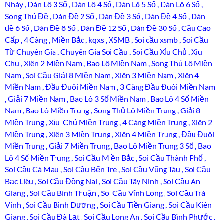
Nháy , Dàn Lô 3 Số , Dàn Lô 4 Số , Dàn Lô 5 Số , Dàn Lô 6 Số ,
Song Thủ Đề , Dàn Đề 2 Số , Dàn Đề 3 Số , Dàn Đề 4 Số , Dàn
đề 6 Số , Dàn Đề 8 Số , Dàn Đề 12 Số , Dàn Đề 30 Số , Cầu Cao
Cấp , 4 Càng , Miền Bắc , kqxs , XSMB , Soi cầu xsmb , Soi Cầu
Từ Chuyên Gia , Chuyên Gia Soi Cầu , Soi Cầu Xỉu Chủ , Xiu
Chu , Xiên 2 Miền Nam , Bao Lô Miền Nam , Song Thủ Lô Miền
Nam , Soi Cầu Giải 8 Miền Nam , Xiên 3 Miền Nam , Xiên 4
Miền Nam , Đầu Đuôi Miền Nam , 3 Càng Đầu Đuôi Miền Nam
, Giải 7 Miền Nam , Bao Lô 3 Số Miền Nam , Bao Lô 4 Số Miền
Nam , Bao Lô Miền Trung , Song Thủ Lô Miền Trung , Giải 8
Miền Trung , Xỉu
Chủ Miền Trung , 4 Càng Miền Trung , Xiên 2
Miền Trung , Xiên 3 Miền Trung , Xiên 4 Miền Trung , Đầu Đuôi
Miền Trung , Giải 7 Miền Trung , Bao Lô Miền Trung 3 Số , Bao
Lô 4 Số Miền Trung , Soi Cầu Miền Bắc , Soi Cầu Thành Phố ,
Soi Cầu Cà Mau , Soi Cầu Bến Tre , Soi Cầu Vũng Tàu , Soi Cầu
Bạc Liêu , Soi Cầu Đồng Nai , Soi Cầu Tây Ninh , Soi Cầu An
Giang , Soi Cầu Bình Thuận , Soi Cầu Vĩnh Long , Soi Cầu Trà
Vinh , Soi Cầu Bình Dương , Soi Cầu Tiền Giang , Soi Cầu Kiên
Giang , Soi Cầu Đà Lạt , Soi Cầu Long An , Soi Cầu Bình Phước ,