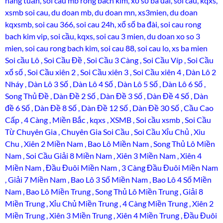
hàng tuần, soi cau mb rong bach kim, xổ số ba đài, soi cau, kqxs,
xsmb soi cau, du doan mb, du doan mn, xs3mien, du doan
kqxsmb, soi cau 366, soi cau 24h, xổ số ba đài, soi cau rong
bach kim vip, soi cầu, kqxs, soi cau 3 mien, du doan xo so 3
mien, soi cau rong bach kim, soi cau 88, soi cau lo, xs ba mien
Soi cầu Lô , Soi Cầu Đề , Soi Cầu 3 Càng , Soi Cầu Víp , Soi Cầu
xổ số , Soi Cầu xiên 2 , Soi Cầu xiên 3 , Soi Cầu xiên 4 , Dàn Lô 2
Nháy , Dàn Lô 3 Số , Dàn Lô 4 Số , Dàn Lô 5 Số , Dàn Lô 6 Số ,
Song Thủ Đề , Dàn Đề 2 Số , Dàn Đề 3 Số , Dàn Đề 4 Số , Dàn
đề 6 Số , Dàn Đề 8 Số , Dàn Đề 12 Số , Dàn Đề 30 Số , Cầu Cao
Cấp , 4 Càng , Miền Bắc , kqxs , XSMB , Soi cầu xsmb , Soi Cầu
Từ Chuyên Gia , Chuyên Gia Soi Cầu , Soi Cầu Xỉu Chủ , Xiu
Chu , Xiên 2 Miền Nam , Bao Lô Miền Nam , Song Thủ Lô Miền
Nam , Soi Cầu Giải 8 Miền Nam , Xiên 3 Miền Nam , Xiên 4
Miền Nam , Đầu Đuôi Miền Nam , 3 Càng Đầu Đuôi Miền Nam
, Giải 7 Miền Nam , Bao Lô 3 Số Miền Nam , Bao Lô 4 Số Miền
Nam , Bao Lô Miền Trung , Song Thủ Lô Miền Trung , Giải 8
Miền Trung , Xỉu Chủ Miền Trung , 4 Càng Miền Trung , Xiên 2
Miền Trung , Xiên 3 Miền Trung , Xiên 4 Miền Trung , Đầu Đuôi