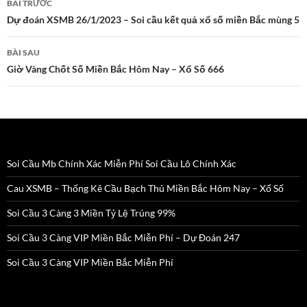
BÀI TRƯỚC
hướng
Dự đoán XSMB 26/1/2023 – Soi cầu kết quả xổ số miền Bắc mùng 5
bài
BÀI SAU
viết
Giờ Vàng Chốt Số Miền Bắc Hôm Nay – Xổ Số 666
Soi Cầu Mb Chính Xác Miễn Phí Soi Cầu Lô Chính Xác
Cau XSMB – Thống Kê Cầu Bạch Thủ Miền Bắc Hôm Nay – Xổ Số
Soi Cầu 3 Càng 3 Miền Tỷ Lệ Trúng 99%
Soi Cầu 3 Càng VIP Miền Bắc Miễn Phí – Dự Đoán 247
Soi Cầu 3 Càng VIP Miền Bắc Miễn Phí