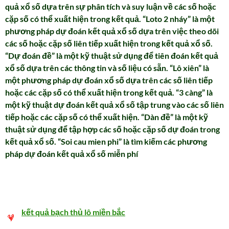
quả xổ số dựa trên sự phân tích và suy luận về các số hoặc
cặp số có thể xuất hiện trong kết quả. “Loto 2 nháy” là một
phương pháp dự đoán kết quả xổ số dựa trên việc theo dõi
các số hoặc cặp số liên tiếp xuất hiện trong kết quả xổ số.
“Dự đoán đề” là một kỹ thuật sử dụng để tiên đoán kết quả
xổ số dựa trên các thông tin và số liệu có sẵn. “Lô xiên” là
một phương pháp dự đoán xổ số dựa trên các số liên tiếp
hoặc các cặp số có thể xuất hiện trong kết quả. “3 càng” là
một kỹ thuật dự đoán kết quả xổ số tập trung vào các số liên
tiếp hoặc các cặp số có thể xuất hiện. “Dàn đề” là một kỹ
thuật sử dụng để tập hợp các số hoặc cặp số dự đoán trong
kết quả xổ số. “Soi cau mien phi” là tìm kiếm các phương
pháp dự đoán kết quả xổ số miễn phí
CẦU MIỀN BẮC ĐƯỢC MUA NHIỀU NHẤT
kết quả bạch thủ lô miền bắc