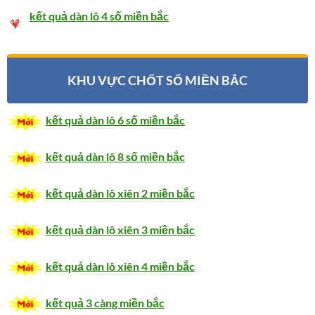
kết quả dàn lô 4 số miền bắc
KHU VỰC CHỐT SỐ MIỀN BẮC
kết quả dàn lô 6 số miền bắc
kết quả dàn lô 8 số miền bắc
kết quả dàn lô xiên 2 miền bắc
kết quả dàn lô xiên 3 miền bắc
kết quả dàn lô xiên 4 miền bắc
kết quả 3 càng miền bắc