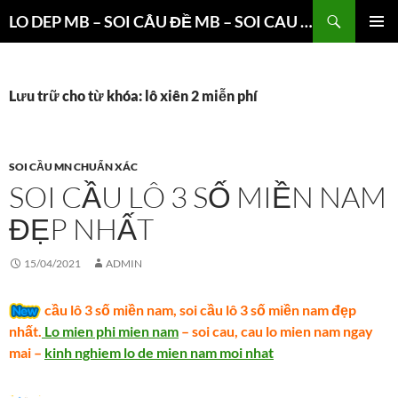
Chuyển
Tìm
LO DEP MB – SOI CÂU ĐỀ MB – SOI CAU 3 CANG XSMB
đến
kiếm
TRÌNH
nội
ĐƠN CƠ
dung
SỞ
Lưu trữ cho từ khóa: lô xiên 2 miễn phí
SOI CẦU MN CHUẨN XÁC
SOI CẦU LÔ 3 SỐ MIỀN NAM
ĐẸP NHẤT
15/04/2021
ADMIN
cầu lô 3 số miền nam, soi cầu lô 3 số miền nam đẹp
nhất.
Lo mien phi mien nam
– soi cau, cau lo mien nam ngay
mai –
kinh nghiem lo de mien nam moi nhat