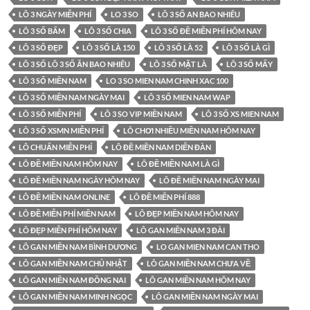
LÔ 3 NGÀY MIỄN PHÍ
LO 3 SO
LÔ 3 SỐ AN BAO NHIÊU
LÔ 3 SỐ BẤM
LÔ 3 SỐ CHIA
LÔ 3 SỐ ĐỀ MIỄN PHÍ HÔM NAY
LÔ 3 SỐ ĐẸP
LÔ 3 SỐ LÀ 150
LÔ 3 SỐ LÀ 52
LÔ 3 SỐ LÀ GÌ
LÔ 3 SỐ LÔ 3 SỐ ĂN BAO NHIÊU
LÔ 3 SỐ MẶT LÀ
LÔ 3 SỐ MẤY
LÔ 3 SỐ MIỀN NAM
LO 3 SO MIEN NAM CHINH XAC 100
LÔ 3 SỐ MIỀN NAM NGÀY MAI
LÔ 3 SỐ MIEN NAM WAP
LÔ 3 SỐ MIỄN PHÍ
LÔ 3 SO VIP MIỀN NAM
LÔ 3 SỐ XS MIEN NAM
LÔ 3 SỐ XSMN MIỄN PHÍ
LÔ CHƠI NHIỀU MIỀN NAM HÔM NAY
LÔ CHUẨN MIỄN PHÍ
LÔ ĐỀ MIỀN NAM DIỄN ĐÀN
LÔ ĐỀ MIỀN NAM HÔM NAY
LÔ ĐỀ MIỀN NAM LÀ GÌ
LÔ ĐỀ MIỀN NAM NGÀY HÔM NAY
LÔ ĐỀ MIỀN NAM NGÀY MAI
LÔ ĐỀ MIỀN NAM ONLINE
LÔ ĐỀ MIỄN PHÍ 888
LÔ ĐỀ MIỄN PHÍ MIỀN NAM
LÔ ĐẸP MIỀN NAM HÔM NAY
LÔ ĐẸP MIỄN PHÍ HÔM NAY
LÔ GAN MIỀN NAM 3 ĐÀI
LÔ GAN MIỀN NAM BÌNH DƯƠNG
LO GAN MIEN NAM CAN THO
LÔ GAN MIỀN NAM CHỦ NHẬT
LÔ GAN MIỀN NAM CHƯA VỀ
LÔ GAN MIỀN NAM ĐỒNG NAI
LÔ GAN MIỀN NAM HÔM NAY
LÔ GAN MIỀN NAM MINH NGỌC
LÔ GAN MIỀN NAM NGÀY MAI