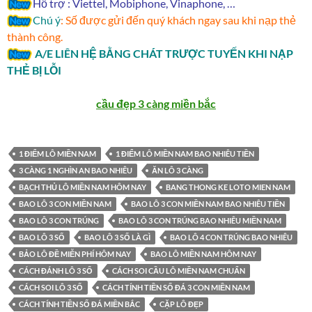
Hỗ trợ : Viettel, Mobiphone, Vinaphone, …
Chú ý
: Số được gửi đến quý khách ngay sau khi nạp thẻ
thành công.
A/E LIÊN HỆ BẰNG CHÁT TRƯỢC TUYẾN KHI NẠP
THẺ BỊ LỖI
cầu đẹp 3 càng miền bắc
1 ĐIỂM LÔ MIỀN NAM
1 ĐIỂM LÔ MIỀN NAM BAO NHIÊU TIỀN
3 CÀNG 1 NGHÌN AN BAO NHIÊU
ĂN LÔ 3 CÀNG
BẠCH THỦ LÔ MIỀN NAM HÔM NAY
BANG THONG KE LOTO MIEN NAM
BAO LÔ 3 CON MIỀN NAM
BAO LÔ 3 CON MIỀN NAM BAO NHIÊU TIỀN
BAO LÔ 3 CON TRÚNG
BAO LÔ 3 CON TRÚNG BAO NHIÊU MIỀN NAM
BAO LÔ 3 SỐ
BAO LÔ 3 SỐ LÀ GÌ
BAO LÔ 4 CON TRÚNG BAO NHIÊU
BẢO LÔ ĐỀ MIỄN PHÍ HÔM NAY
BAO LÔ MIỀN NAM HÔM NAY
CÁCH ĐÁNH LÔ 3 SỐ
CÁCH SOI CẦU LÔ MIỀN NAM CHUẨN
CÁCH SOI LÔ 3 SỐ
CÁCH TÍNH TIỀN SỐ ĐÁ 3 CON MIỀN NAM
CÁCH TÍNH TIỀN SỐ ĐÁ MIỀN BẮC
CẶP LÔ ĐẸP