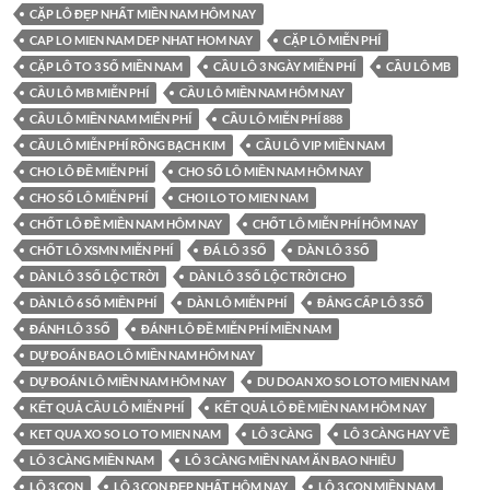
CẶP LÔ ĐẸP NHẤT MIỀN NAM HÔM NAY
CAP LO MIEN NAM DEP NHAT HOM NAY
CẶP LÔ MIỄN PHÍ
CẶP LÔ TO 3 SỐ MIỀN NAM
CẦU LÔ 3 NGÀY MIỄN PHÍ
CẦU LÔ MB
CẦU LÔ MB MIỄN PHÍ
CẦU LÔ MIỀN NAM HÔM NAY
CẦU LÔ MIỀN NAM MIỂN PHÍ
CẦU LÔ MIỄN PHÍ 888
CẦU LÔ MIỄN PHÍ RỒNG BẠCH KIM
CẦU LÔ VIP MIỀN NAM
CHO LÔ ĐỀ MIỄN PHÍ
CHO SỐ LÔ MIỀN NAM HÔM NAY
CHO SỐ LÔ MIỄN PHÍ
CHOI LO TO MIEN NAM
CHỐT LÔ ĐỀ MIỀN NAM HÔM NAY
CHỐT LÔ MIỄN PHÍ HÔM NAY
CHỐT LÔ XSMN MIỄN PHÍ
ĐÁ LÔ 3 SỐ
DÀN LÔ 3 SỐ
DÀN LÔ 3 SỐ LỘC TRỜI
DÀN LÔ 3 SỐ LỘC TRỜI CHO
DÀN LÔ 6 SỐ MIỀN PHÍ
DÀN LÔ MIỄN PHÍ
ĐẲNG CẤP LÔ 3 SỐ
ĐÁNH LÔ 3 SỐ
ĐÁNH LÔ ĐỀ MIỄN PHÍ MIỀN NAM
DỰ ĐOÁN BAO LÔ MIỀN NAM HÔM NAY
DỰ ĐOÁN LÔ MIỀN NAM HÔM NAY
DU DOAN XO SO LOTO MIEN NAM
KẾT QUẢ CẦU LÔ MIỄN PHÍ
KẾT QUẢ LÔ ĐỀ MIỀN NAM HÔM NAY
KET QUA XO SO LO TO MIEN NAM
LÔ 3 CÀNG
LÔ 3 CÀNG HAY VỀ
LÔ 3 CÀNG MIỀN NAM
LÔ 3 CÀNG MIỀN NAM ĂN BAO NHIÊU
LÔ 3 CON
LÔ 3 CON ĐẸP NHẤT HÔM NAY
LÔ 3 CON MIỀN NAM