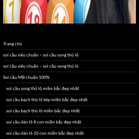
Trang chủ
soi cầu siêu chuẩn – soi cầu song thủ lô
soi cầu siêu chuẩn – soi cầu song thủ lô
Soi cầu MB chuẩn 100%
soi cầu song thủ lô miền bắc đẹp nhất
soi cầu bạch thủ lô kép miền bắc đẹp nhất
soi cầu bạch thủ lô miền bắc đẹp nhất
soi cầu dàn lô 8 con miền bắc đẹp nhất
soi cầu dàn lô 10 con miền bắc đẹp nhất