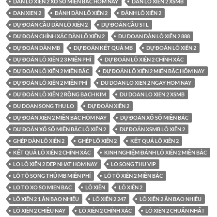
DÀN LÔ XIÊN 2 XỔ SỐ MIỀN BẮC HÔM NAY
DÀN LÔ XIÊN 2 XSMB
DAN XIEN 2
ĐÁNH DÀN LÔ XIÊN 2
ĐÁNH LÔ XIÊN 2
DỰ ĐOÁN CẦU DÀN LÔ XIÊN 2
DỰ ĐOÁN CẦU STL
DỰ ĐOÁN CHÍNH XÁC DÀN LÔ XIÊN 2
DU DOAN DÀN LÔ XIÊN 2 888
DỰ ĐOÁN DÀN MB
DỰ ĐOÁN KẾT QUẢ MB
DỰ ĐOÁN LÔ XIÊN 2
DỰ ĐOÁN LÔ XIÊN 2 3 MIỄN PHÍ
DỰ ĐOÁN LÔ XIÊN 2 CHÍNH XÁC
DỰ ĐOÁN LÔ XIÊN 2 MIỀN BẮC
DỰ ĐOÁN LÔ XIÊN 2 MIỀN BẮC HÔM NAY
DỰ ĐOÁN LÔ XIÊN 2 MIỄN PHÍ
DU DOAN LO XIEN 2 NGAY HOM NAY
DỰ ĐOÁN LÔ XIÊN 2 RỒNG BẠCH KIM
DU DOAN LO XIEN 2 XSMB
DU DOAN SONG THU LO
DỰ ĐOÁN XIÊN 2
DỰ ĐOÁN XIÊN 2 MIỀN BẮC HÔM NAY
DỰ ĐOÁN XỔ SỐ MIỀN BẮC
DỰ ĐOÁN XỔ SỐ MIỀN BẮC LÔ XIÊN 2
DỰ ĐOÁN XSMB LÔ XIÊN 2
GHÉP DÀN LÔ XIÊN 2
GHÉP LÔ XIÊN 2
KẾT QUẢ LÔ XIÊN 2
KẾT QUẢ LÔ XIÊN 2 CHÍNH XÁC
KINH NGHIỆM ĐÁNH LÔ XIÊN 2 MIỀN BẮC
LO LÔ XIÊN 2 DEP NHAT HOM NAY
LO SONG THU VIP
LÔ TÔ SONG THỦ MB MIỄN PHÍ
LÔ TÔ XIÊN 2 MIỀN BẮC
LO TO XO SO MIEN BAC
LÔ XIÊN
LÔ XIÊN 2
LÔ XIÊN 2 1 ĂN BAO NHIÊU
LÔ XIÊN 2 247
LÔ XIÊN 2 ĂN BAO NHIÊU
LÔ XIÊN 2 CHIỀU NAY
LÔ XIÊN 2 CHÍNH XÁC
LÔ XIÊN 2 CHUẨN NHẤT