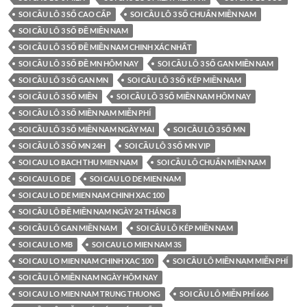
SOI CẦU LÔ 3 SỐ CAO CẤP
SOI CẦU LÔ 3 SỐ CHUẨN MIỀN NAM
SOI CẦU LÔ 3 SỐ ĐỀ MIỀN NAM
SOI CẦU LÔ 3 SỐ ĐỀ MIỀN NAM CHINH XÁC NHẤT
SOI CẦU LÔ 3 SỐ ĐỀ MN HÔM NAY
SOI CẦU LÔ 3 SỐ GAN MIỀN NAM
SOI CẦU LÔ 3 SỐ GAN MN
SOI CẦU LÔ 3 SỐ KÉP MIỀN NAM
SOI CẦU LÔ 3 SỐ MIỀN
SOI CẦU LÔ 3 SỐ MIỀN NAM HÔM NAY
SOI CẦU LÔ 3 SỐ MIỀN NAM MIỄN PHÍ
SOI CẦU LÔ 3 SỐ MIỀN NAM NGÀY MAI
SOI CẦU LÔ 3 SỐ MN
SOI CẦU LÔ 3 SỐ MN 24H
SOI CẦU LÔ 3 SỐ MN VIP
SOI CAU LO BACH THU MIEN NAM
SOI CẦU LÔ CHUẨN MIỀN NAM
SOI CAU LO DE
SOI CAU LO DE MIEN NAM
SOI CAU LO DE MIEN NAM CHINH XAC 100
SOI CẦU LÔ ĐỀ MIỀN NAM NGÀY 24 THÁNG 8
SOI CẦU LÔ GAN MIỀN NAM
SOI CẦU LÔ KÉP MIỀN NAM
SOI CAU LO MB
SOI CAU LO MIEN NAM 3S
SOI CAU LO MIEN NAM CHINH XAC 100
SOI CẦU LÔ MIỀN NAM MIỄN PHÍ
SOI CẦU LÔ MIỀN NAM NGÀY HÔM NAY
SOI CAU LO MIEN NAM TRUNG THUONG
SOI CẦU LÔ MIỄN PHÍ 666