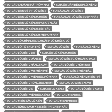
SOI CẦU CHUẨN NHẤT HÔM NAY
SOI CẦU DÀN ĐỀ ĐẸP LÔ XIÊN 2
SOI CẦU DÀN ĐỀ VIP LÔ XIÊN 2
SOI CẦU DÀN LÔ XIÊN 2
SOI CẦU DÀN LÔ XIÊN 2 CHUẨN
SOI CẦU DÀN LÔ XIÊN 2 ĐẸP NHẤT
SOI CẦU DÀN LÔ XIÊN 2 KHUNG 3 NGÀY
SOI CẦU DÀN LÔ XIÊN 2 MIỀN BẮC
SOI CAU DÀN LÔ XIÊN 2 XSMB HOM NAY
SOI CẦU LÔ CHÍNH XÁC 100 ĐÁNH LÔ KHÔNG LỖ
SOI CẦU LÔ TÔ BẠCH THỦ
SOI CẦU LÔ XIÊN
SOI CẦU LÔ XIÊN 2
SOI CẦU LÔ XIÊN 2 188
SOI CẦU LÔ XIÊN 2 CHUẨN
SOI CẦU LÔ XIÊN 2 DÀN MB
SOI CẦU LÔ XIÊN 2 GIỜ HOÀNG ĐẠO
SOI CẦU LÔ XIÊN 2 HÀNG NGÀY
SOI CẦU LÔ XIÊN 2 HÔM NAY
SOI CẦU LÔ XIÊN 2 MB MIỄN PHÍ
SOI CẦU LÔ XIÊN 2 MIỀN BẮC
SOI CẦU LÔ XIÊN 2 MIỀN BẮC HÔM NAY
SOI CẦU LÔ XIÊN 2 MIỄN PHÍ
SOI CẦU LÔ XIÊN 2 RỒNG BẠCH KIM
SOI CAU LO XIEN 2 XSMB
SOI CẦU LÔ XIÊN 247
SOI CAU LO XIEN 3
SOI CẦU LÔ XIÊN 3 XSMB
SOI CẦU LÔ XIÊN MIỀN BẮCXIÊN 2
SOI CAU MIEN BAC
SOI CẦU MIỀN BẮC LÔ XIÊN
SOI CAU MIEN PHI 888
SOI CẦU RỒNG BẠCH KIM MIỄN PHÍ CHÍNH XÁC