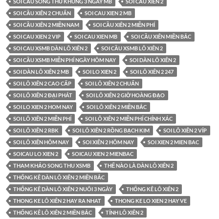
SOI CẦU SONG THỦ KHUNG 3 NGÀY MB
SOI CẦU XIÊN 2
SOI CẦU XIÊN 2 CHUẨN
SOI CAU XIEN 2 MB
SOI CẦU XIÊN 2 MIỀN NAM
SOI CẦU XIÊN 2 MIỄN PHÍ
SOI CAU XIEN 2 VIP
SOI CAU XIEN MB
SOI CẦU XIÊN MIỀN BẮC
SOI CAU XSMB DÀN LÔ XIÊN 2
SOI CẦU XSMB LÔ XIÊN 2
SOI CẦU XSMB MIỄN PHÍ NGÀY HÔM NAY
SOI DÀN LÔ XIÊN 2
SOI DÀN LÔ XIÊN 2 MB
SOI LO XIEN 2
SOI LÔ XIÊN 2 247
SOI LÔ XIÊN 2 CAO CẤP
SOI LÔ XIÊN 2 CHUẨN
SOI LÔ XIÊN 2 ĐẠI PHÁT
SOI LÔ XIÊN 2 GIỜ HOÀNG ĐẠO
SOI LO XIEN 2 HOM NAY
SOI LÔ XIÊN 2 MIỀN BẮC
SOI LÔ XIÊN 2 MIỄN PHÍ
SOI LÔ XIÊN 2 MIỄN PHÍ CHÍNH XÁC
SOI LÔ XIÊN 2 RBK
SOI LÔ XIÊN 2 RỒNG BẠCH KIM
SOI LÔ XIÊN 2 VÍP
SOI LÔ XIÊN HÔM NAY
SOI XIÊN 2 HÔM NAY
SOI XIEN 2 MIEN BAC
SOICAU LO XIEN 2
SOICAU XIEN 2 MIENBAC
THAM KHẢO SONG THU XSMB
THẾ NÀO LÀ DÀN LÔ XIÊN 2
THỐNG KÊ DÀN LÔ XIÊN 2 MIỀN BẮC
THỐNG KÊ DÀN LÔ XIÊN 2 NUÔI 3 NGÀY
THỐNG KÊ LÔ XIÊN 2
THONG KE LÔ XIÊN 2 HAY RA NHAT
THONG KE LO XIEN 2 HAY VE
THỐNG KÊ LÔ XIÊN 2 MIỀN BẮC
TÍNH LÔ XIÊN 2