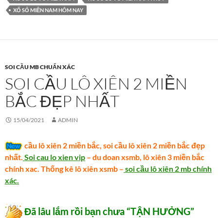
XỔ SỐ MIỀN NAM HÔM NAY
SOI CẦU MB CHUẨN XÁC
SOI CẦU LÔ XIÊN 2 MIỀN
BẮC ĐẸP NHẤT
15/04/2021
ADMIN
cầu lô xiên 2 miền bắc, soi cầu lô xiên 2 miền bắc đẹp
nhất.
Soi cau lo xien vip
– du doan xsmb, lô xiên 3 miền bắc
chính xac. Thống kê lô xiên xsmb –
soi cầu lô xiên 2 mb chính
xác.
Đã lâu lắm rồi bạn chưa “TẬN HƯỞNG”