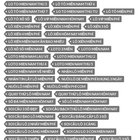
LO TO MIEN NAM THU 5
LÔ TÔ MIỀN NAM THỨ 6
LÔ TÔ MIỀN NAM THỨ 7
LO TO MIEN NAM THU TU
LÔ TÔ MIỄN PHÍ
LÔ TÔ XỔ SỐ
LÔ VIP MIỀN NAM HÔM NAY
LÔ VIP MIỄN PHÍ
LÔ XIÊN 2 MIỄN PHÍ
LÔ XIÊN 3 MIỄN PHÍ
LÔ XIÊN 3 SỐ
LÔ XIÊN 4 MIỄN PHÍ
LÔ XIÊN HÔM NAY MIỄN PHÍ
LÔ XIÊN MIỀN NAM ĂN BAO NHIÊU
LÔ XIÊN MIỄN PHÍ
LÔ XỔ SỐ MIỀN NAM
LOTO 3 MIỀN
LOTO MIỀN NAM
LOTO MIEN NAM LAU VE
LOTO MIEN NAM THU 2
LOTO MIEN NAM THU 4
LOTO MIEN NAM THU 5
LOTO MIỀN NAM VỀ NHIỀU
NHẬN LÔ MIỄN PHÍ
NHẮN TIN LẤY LÔ MIỄN PHÍ
NUÔI LÔ DE MIỄN PHÍ KHUNG 3 NGÀY
NUÔI LÔ MIỄN PHÍ
NUÔI LÔ MIỄN PHÍ COM
QUAY THỬ LÔ MIỀN NAM
QUAY THỬ LÔ MIỀN NAM HÔM NAY
SỐ ĐÀ MIỀN NAM HÔM NAY
SỐ LÔ MIỀN NAM HÔM NAY
SOI CẦU 3 SỐ ĐẸP
SOI CẦU BẠCH THỦ LÔ MIỀN NAM HÔM NAY
SOI CẦU BAO LÔ MIEN NAM
SOI CẦU ĐẲNG CẤP LÔ 3 SỐ
SOI CẦU LÔ 2 NHÁY MIỄN PHÍ
SOI CẦU LÔ 3 CÀNG
SOI CẦU LÔ 3 CÀNG MIỀN NAM
SOI CAU LO 3 CON MIEN NAM
SOI CÂU LÔ 3 MIÊN
SOI CẦU LÔ 3 MIỀN MIỄN PHÍ
SOI CẦU LÔ 3 SỐ