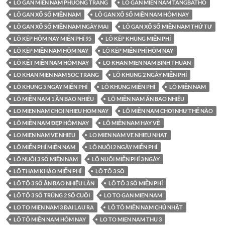
LO GAN MIEN NAM PHUONG TRANG
LO GAN MIEN NAM TANGBATHO
LÔ GAN XỔ SỐ MIỀN NAM
LÔ GAN XỔ SỐ MIỀN NAM HÔM NAY
LÔ GAN XỔ SỐ MIỀN NAM NGÀY MAI
LÔ GAN XỔ SỐ MIỀN NAM THỨ TƯ
LÔ KÉP HÔM NAY MIỄN PHÍ 95
LÔ KÉP KHUNG MIỄN PHÍ
LÔ KÉP MIỀN NAM HÔM NAY
LÔ KÉP MIỄN PHÍ HÔM NAY
LÔ KẾT MIỀN NAM HÔM NAY
LO KHAN MIEN NAM BINH THUAN
LO KHAN MIEN NAM SOC TRANG
LÔ KHUNG 2 NGÀY MIỄN PHÍ
LÔ KHUNG 5 NGÀY MIỄN PHÍ
LÔ KHUNG MIỄN PHÍ
LÔ MIỀN NAM
LÔ MIỀN NAM 1 ĂN BAO NHIÊU
LÔ MIỀN NAM ĂN BAO NHIÊU
LO MIEN NAM CHOI NHIEU HOM NAY
LÔ MIỀN NAM CHƠI NHƯ THẾ NÀO
LÔ MIỀN NAM ĐẸP HÔM NAY
LÔ MIỀN NAM HAY VỀ
LO MIEN NAM VE NHIEU
LO MIEN NAM VE NHIEU NHAT
LÔ MIỄN PHÍ MIỀN NAM
LÔ NUÔI 2 NGÀY MIỄN PHÍ
LÔ NUÔI 3 SỐ MIỀN NAM
LÔ NUÔI MIỄN PHÍ 3 NGÀY
LÔ THAM KHẢO MIỄN PHÍ
LÔ TÔ 3 SỐ
LÔ TÔ 3 SỐ ĂN BAO NHIÊU LẦN
LÔ TÔ 3 SỐ MIỄN PHÍ
LÔ TÔ 3 SỐ TRÚNG 2 SỐ CUỐI
LO TO GAN MIEN NAM
LO TO MIEN NAM 3 ĐAI LAU RA
LÔ TÔ MIỀN NAM CHỦ NHẬT
LÔ TÔ MIỀN NAM HÔM NAY
LO TO MIEN NAM THU 3