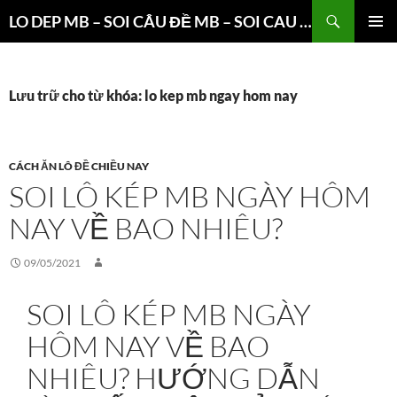
Chuyển
Tìm
LO DEP MB – SOI CÂU ĐỀ MB – SOI CAU 3 CANG XSMB
đến
kiếm
TRÌNH
nội
ĐƠN CƠ
dung
SỞ
Lưu trữ cho từ khóa: lo kep mb ngay hom nay
CÁCH ĂN LÔ ĐỀ CHIỀU NAY
SOI LÔ KÉP MB NGÀY HÔM
NAY VỀ BAO NHIÊU?
09/05/2021
SOI LÔ KÉP MB NGÀY
HÔM NAY VỀ BAO
NHIÊU? HƯỚNG DẪN