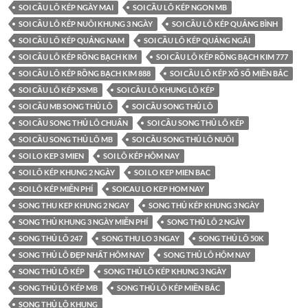
SOI CẦU LÔ KÉP NGÀY MAI
SOI CẦU LÔ KÉP NGON MB
SOI CẦU LÔ KÉP NUÔI KHUNG 3 NGÀY
SOI CẦU LÔ KÉP QUẢNG BÌNH
SOI CẦU LÔ KÉP QUẢNG NAM
SOI CẦU LÔ KÉP QUẢNG NGÃI
SOI CẦU LÔ KÉP RỒNG BẠCH KIM
SOI CẦU LÔ KÉP RỒNG BẠCH KIM 777
SOI CẦU LÔ KÉP RỒNG BẠCH KIM 888
SOI CẦU LÔ KÉP XỔ SỐ MIỀN BẮC
SOI CẦU LÔ KÉP XSMB
SOI CẦU LÔ KHUNG LÔ KÉP
SOI CẦU MB SONG THỦ LÔ
SOI CẦU SONG THỦ LÔ
SOI CẦU SONG THỦ LÔ CHUẨN
SOI CẦU SONG THỦ LÔ KÉP
SOI CẦU SONG THỦ LÔ MB
SOI CẦU SONG THỦ LÔ NUÔI
SOI LO KEP 3 MIEN
SOI LÔ KÉP HÔM NAY
SOI LÔ KÉP KHUNG 2 NGÀY
SOI LO KEP MIEN BAC
SOI LÔ KÉP MIỄN PHÍ
SOICAU LO KEP HOM NAY
SONG THU KEP KHUNG 2 NGAY
SONG THỦ KÉP KHUNG 3 NGÀY
SONG THỦ KHUNG 3 NGÀY MIỄN PHÍ
SONG THỦ LÔ 2 NGÀY
SONG THỦ LÔ 247
SONG THU LO 3 NGAY
SONG THỦ LÔ 50K
SONG THỦ LÔ ĐẸP NHẤT HÔM NAY
SONG THỦ LÔ HÔM NAY
SONG THỦ LÔ KÉP
SONG THỦ LÔ KÉP KHUNG 3 NGÀY
SONG THỦ LÔ KÉP MB
SONG THỦ LÔ KÉP MIỀN BẮC
SONG THỦ LÔ KHUNG