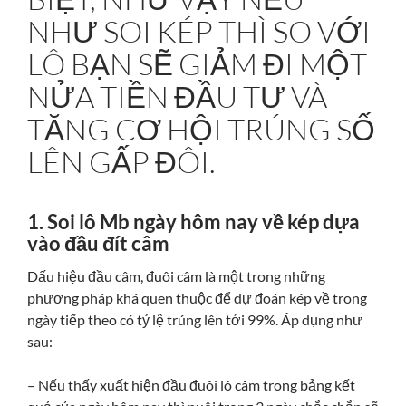
NHƯ SOI KÉP THÌ SO VỚI
LÔ BẠN SẼ GIẢM ĐI MỘT
NỬA TIỀN ĐẦU TƯ VÀ
TĂNG CƠ HỘI TRÚNG SỐ
LÊN GẤP ĐÔI.
1. Soi lô Mb ngày hôm nay về kép dựa
vào đầu đít câm
Dấu hiệu đầu câm, đuôi câm là một trong những
phương pháp khá quen thuộc để dự đoán kép về trong
ngày tiếp theo có tỷ lệ trúng lên tới 99%. Áp dụng như
sau:
– Nếu thấy xuất hiện đầu đuôi lô câm trong bảng kết