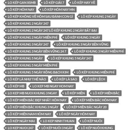
LO KÉP GAN XSMB
LÔ KÉP GIẢI 7
LÔ KÉP HAY VỀ
LÔ KÉP HÔM NAY
LÔ KÉP HÔM NAY MN
LÔ KÉP KHÔNG VỀ HÔM SAU ĐÁNH CON GÌ
LÔ KÉP KHUNG 2 NGÀY
LÔ KÉP KHUNG 2 NGÀY 247
LÔ KÉP KHUNG 2 NGÀY 247 LÔ KÉP KHUNG 2 NGÀY BẤT BẠI
LÔ KÉP KHUNG 2 NGÀY MIỄN PHÍ
LÔ KÉP KHUNG 3 NGÀY
LÔ KÉP KHUNG 3 NGÀY 247
LÔ KÉP KHUNG 3 NGÀY BỀN VỮNG
LÔ KÉP KHUNG 3 NGÀY BỀN VỮNG 24 7
LÔ KÉP KHUNG 3 NGÀY MIỄN PHÍ
LÔ KÉP KHUNG 5 NGÀY
LÔ KÉP KHUNG 5 NGÀY 247
LÔ KÉP KHUNG 5 NGÀY MIỄN PHÍ
LÔ KÉP KHUNG 5 NGÀY RỒNG BẠCH KIM
LÔ KÉP KHUNG MIỄN PHÍ
LÔ KÉP LÀ NHƯ THẾ NÀO
LÔ KÉP LÀ SAO
LÔ KÉP LỆCH
LÔ KÉP MB
LO KEP MB NGAY HOM NAY
LO KEP MB NUOI KHUNG 3 NGAY
LÔ KÉP MIỀN
LÔ KÉP MIỀN BẮC
LÔ KÉP MIỀN BẮC ĐẸP NHẤT HÔM NAY
LÔ KÉP MIỀN BẮC HÔM NAY
LÔ KÉP MIỀN BẮC KHUNG 3 NGÀY
LÔ KÉP MIỀN BẮC NGÀY 20
LÔ KÉP MIỀN NAM HÔM NAY
LÔ KÉP NGÀY HÔM NAY
LÔ KÉP NGÀY MAI
LO KEP NINH THUAN
LÔ KÉP NUÔI
LO KEP NUOI 247
LÔ KÉP NUÔI 3 NGÀY
LÔ KÉP NUÔI KHUNG