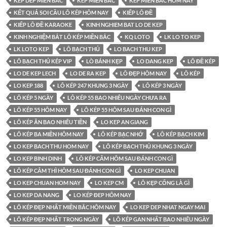
KEP DEP MIEN BAC
KÉP MIỀN BẮC
KEP MIEN BAC HOM NAY
KẾT QUẢ SOI CẦU LÔ KÉP HÔM NAY
KIẾP LÔ ĐỀ
KIẾP LÔ ĐỀ KARAOKE
KINH NGHIEM BAT LO DE KEP
KINH NGHIỆM BẮT LÔ KÉP MIỀN BẮC
KQ LOTO
LK LO TO KEP
LK LOTO KEP
LÔ BẠCH THỦ
LO BACH THU KEP
LÔ BẠCH THỦ KÉP VIP
LÒ BÁNH KẸP
LO DANG KEP
LÔ ĐỀ KÉP
LO DE KEP LECH
LO DE RA KEP
LÔ ĐẸP HÔM NAY
LÔ KÉP
LO KEP 188
LÔ KÉP 247 KHUNG 3 NGÀY
LÔ KÉP 3 NGÀY
LÔ KÉP 5 NGÀY
LÔ KÉP 55 BAO NHIÊU NGÀY CHƯA RA
LÔ KÉP 55 HÔM NAY
LÔ KÉP 55 HÔM SAU ĐÁNH CON GÌ
LÔ KÉP ĂN BAO NHIÊU TIỀN
LO KEP AN GIANG
LÔ KÉP BA MIỀN HÔM NAY
LÔ KÉP BẠC NHỚ
LÔ KÉP BẠCH KIM
LO KEP BACH THU HOM NAY
LÔ KÉP BẠCH THỦ KHUNG 3 NGÀY
LO KEP BINH DINH
LÔ KÉP CÂM HÔM SAU ĐÁNH CON GÌ
LÔ KÉP CÂM THÌ HÔM SAU ĐÁNH CON GÌ
LO KEP CHUAN
LO KEP CHUAN HOM NAY
LO KEP CM
LÔ KẸP CỐNG LÀ GÌ
LO KEP DA NANG
LO KÉP ĐEP HÔM NAY
LÔ KÉP ĐẸP NHẤT MIỀN BẮC HÔM NAY
LO KEP DEP NHAT NGAY MAI
LÔ KÉP ĐẸP NHẤT TRONG NGÀY
LÔ KÉP GAN NHẤT BAO NHIÊU NGÀY