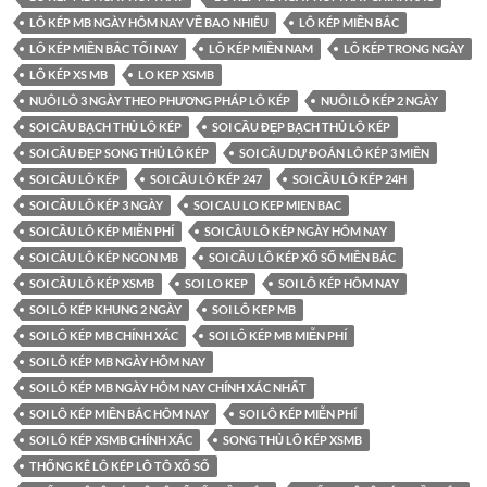
LÔ KÉP MB NGÀY HÔM NAY VỀ BAO NHIÊU
LÔ KÉP MIỀN BẮC
LÔ KÉP MIỀN BẮC TỐI NAY
LÔ KÉP MIỀN NAM
LÔ KÉP TRONG NGÀY
LÔ KÉP XS MB
LO KEP XSMB
NUÔI LÔ 3 NGÀY THEO PHƯƠNG PHÁP LÔ KÉP
NUÔI LÔ KÉP 2 NGÀY
SOI CẦU BẠCH THỦ LÔ KÉP
SOI CẦU ĐẸP BẠCH THỦ LÔ KÉP
SOI CẦU ĐẸP SONG THỦ LÔ KÉP
SOI CẦU DỰ ĐOÁN LÔ KÉP 3 MIỀN
SOI CẦU LÔ KÉP
SOI CẦU LÔ KÉP 247
SOI CẦU LÔ KÉP 24H
SOI CẦU LÔ KÉP 3 NGÀY
SOI CAU LO KEP MIEN BAC
SOI CẦU LÔ KÉP MIỄN PHÍ
SOI CẦU LÔ KÉP NGÀY HÔM NAY
SOI CẦU LÔ KÉP NGON MB
SOI CẦU LÔ KÉP XỔ SỐ MIỀN BẮC
SOI CẦU LÔ KÉP XSMB
SOI LO KEP
SOI LÔ KÉP HÔM NAY
SOI LÔ KÉP KHUNG 2 NGÀY
SOI LÔ KEP MB
SOI LÔ KÉP MB CHÍNH XÁC
SOI LÔ KÉP MB MIỄN PHÍ
SOI LÔ KÉP MB NGÀY HÔM NAY
SOI LÔ KÉP MB NGÀY HÔM NAY CHÍNH XÁC NHẤT
SOI LÔ KÉP MIỀN BẮC HÔM NAY
SOI LÔ KÉP MIỄN PHÍ
SOI LÔ KÉP XSMB CHÍNH XÁC
SONG THỦ LÔ KÉP XSMB
THỐNG KÊ LÔ KÉP LÔ TÔ XỔ SỐ