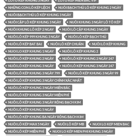
LOTO KEP KHUNG 3 NGAY
LOTO KEP MIEN BAC VIP
NHỮNG CON LÔ KÉP LỆCH
NUÔI BẠCH THỦ LÔ KÉP KHUNG 2 NGÀY
NUÔI BẠCH THỦ LÔ KÉP KHUNG 3 NGÀY
NUÔI CẶP LÔ KÉP KHUNG 3 NGÀY
NUÔI KHUNG 3 NGÀY LÔ TÔ KÉP
NUÔI KHUNG LÔ KÉP 2 NGAY
NUÔI LÔ CẶP KHUNG 3 NGÀY
NUÔI LÔ KÉP 999 KHUNG 3 NGÀY
NUÔI LÔ KÉP BẠCH THỦ
NUÔI LÔ KÉP BAT BAI
NUÔI LÔ KÉP CHUẨN
NUÔI LÔ KÉP KHUNG
NUOI LO KEP KHUNG 1 NGAY
NUÔI LÔ KÉP KHUNG 2
NUÔI LÔ KÉP KHUNG 2 NGÀY
NUÔI LÔ KÉP KHUNG 2 NGÀY 247
NUÔI LÔ KÉP KHUNG 3 NGÀY
NUÔI LÔ KÉP KHUNG 3 NGÀY 247
NUÔI LÔ KÉP KHUNG 3 NGÀY 799
NUÔI LÔ KÉP KHUNG 3 NGÀY 99
NUÔI LÔ KÉP KHUNG 3 NGÀY CHÍNH XÁC NHẤT
NUÔI LÔ KÉP KHUNG 3 NGÀY MIỀN BẮC
NUÔI LÔ KÉP KHUNG 3 NGÀY MIỄN PHÍ
NUÔI LÔ KÉP KHUNG 3 NGÀY RỒNG BẠCH KIM
NUÔI LÔ KÉP KHUNG 5 NGÀY
NUÔI LÔ KÉP KHUNG BA NGÀY RỒNG BẠCH KIM
NUÔI LÔ KÉP MAX 5 NGÀY
NUÔI LÔ KÉP MB
NUOI LO KEP MIEN BAC
NUÔI LÔ KÉP MIỄN PHÍ
NUOI LO KÉP MIEN PHI KHUNG 3 NGÀY