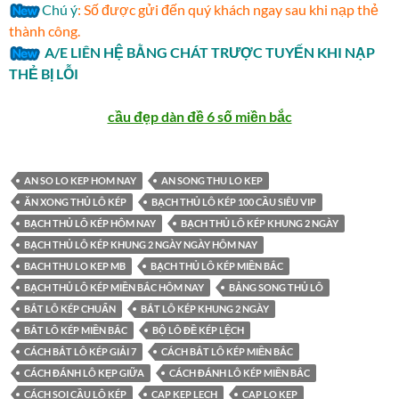
Chú ý
: Số được gửi đến quý khách ngay sau khi nạp thẻ
thành công.
A/E LIÊN HỆ BẰNG CHÁT TRƯỢC TUYẾN KHI NẠP
THẺ BỊ LỖI
cầu đẹp dàn đề 6 số miền bắc
AN SO LO KEP HOM NAY
AN SONG THU LO KEP
ĂN XONG THỦ LÔ KÉP
BẠCH THỦ LÔ KÉP 100 CẦU SIÊU VIP
BẠCH THỦ LÔ KÉP HÔM NAY
BẠCH THỦ LÔ KÉP KHUNG 2 NGÀY
BẠCH THỦ LÔ KÉP KHUNG 2 NGÀY NGÀY HÔM NAY
BACH THU LO KEP MB
BẠCH THỦ LÔ KÉP MIỀN BẮC
BẠCH THỦ LÔ KÉP MIỀN BẮC HÔM NAY
BẢNG SONG THỦ LÔ
BẮT LÔ KÉP CHUẨN
BẮT LÔ KÉP KHUNG 2 NGÀY
BẮT LÔ KÉP MIỀN BẮC
BỘ LÔ ĐỀ KÉP LỆCH
CÁCH BẮT LÔ KÉP GIẢI 7
CÁCH BẮT LÔ KÉP MIỀN BẮC
CÁCH ĐÁNH LÔ KẸP GIỮA
CÁCH ĐÁNH LÔ KÉP MIỀN BẮC
CÁCH SOI CẦU LÔ KÉP
CAP KEP LECH
CAP LO KEP