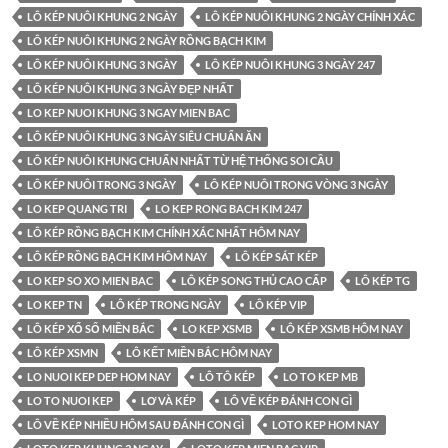
LÔ KÉP NUÔI KHUNG 2 NGÀY
LÔ KÉP NUÔI KHUNG 2 NGÀY CHÍNH XÁC
LÔ KÉP NUÔI KHUNG 2 NGÀY RỒNG BẠCH KIM
LÔ KÉP NUÔI KHUNG 3 NGÀY
LÔ KÉP NUÔI KHUNG 3 NGÀY 247
LÔ KÉP NUÔI KHUNG 3 NGÀY ĐẸP NHẤT
LO KEP NUOI KHUNG 3 NGAY MIEN BAC
LÔ KÉP NUÔI KHUNG 3 NGÀY SIÊU CHUẨN ĂN
LÔ KÉP NUÔI KHUNG CHUẨN NHẤT TỪ HỆ THỐNG SOI CẦU
LÔ KÉP NUÔI TRONG 3 NGÀY
LÔ KÉP NUÔI TRONG VÒNG 3 NGÀY
LO KEP QUANG TRI
LO KEP RONG BACH KIM 247
LÔ KÉP RỒNG BẠCH KIM CHÍNH XÁC NHẤT HÔM NAY
LÔ KÉP RỒNG BẠCH KIM HÔM NAY
LÔ KÉP SÁT KÉP
LO KEP SO XO MIEN BAC
LÔ KÉP SONG THỦ CAO CẤP
LÔ KÉP TG
LO KEP TN
LÔ KÉP TRONG NGÀY
LÔ KÉP VIP
LÔ KÉP XỔ SỐ MIỀN BẮC
LO KEP XSMB
LÔ KÉP XSMB HÔM NAY
LÔ KÉP XSMN
LÔ KẾT MIỀN BẮC HÔM NAY
LO NUOI KEP DEP HOM NAY
LÔ TÔ KÉP
LO TO KEP MB
LO TO NUOI KEP
LƠ VÀ KÉP
LÔ VỀ KÉP ĐÁNH CON GÌ
LÔ VỀ KÉP NHIỀU HÔM SAU ĐÁNH CON GÌ
LOTO KEP HOM NAY