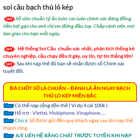
soi cầu bạch thủ lô kép
Số siêu chuẩn tỷ ăn luôn cao luôn chính xác đáng đồng
tiền bát gạo cho anh chị em đứng đầu top. Chắp cánh ước mơ
làm giàu cho bạn mỗi ngày
.
Hệ thống Soi Cầu chuẩn xác nhất, phân tích thống kê
chuyên nghiệp, cầu chạy đều ít gãy, uy tín, tự tin thắng lớn!
Sau khi nạp thẻ đủ bạn sẽ nhận được số Chính xác
tuyệt đối.
ĐÃ CHỐT SỐ LÀ CHUẨN – ĐÁNH LÀ ĂN NGAY BẠCH
THỦ LÔ KÉP MIỀN BẮC
Có thể nạp cộng dồn thẻ ( Ví dụ 4 cái 100k )
Hỗ trợ : Viettel, Mobiphone, Vinaphone, …
Chú ý
: Số được gửi đến quý khách ngay sau khi nạp thẻ
thành công.
A/E LIÊN HỆ BẰNG CHÁT TRƯỢC TUYẾN KHI NẠP