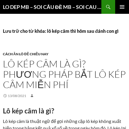
Chuyển
Tìm
LO DEP MB – SOI CÂU ĐỀ MB – SOI CAU 3 CANG XSMB
đến
kiếm
TRÌNH
nội
ĐƠN CƠ
dung
SỞ
Lưu trữ cho từ khóa: lô kép câm thì hôm sau đánh con gì
CÁCH ĂN LÔ ĐỀ CHIỀU NAY
LÔ KÉP CÂM LÀ GÌ?
PHƯƠNG PHÁP BẮT LÔ KÉP
CÂM MIỄN PHÍ
13/08/2021
Lô kép câm là gì?
Lô kép câm là thuật ngữ để gọi những cặp lô kép không xuất
hiện trong bảng kết quả xổ số về trong ngày hôm đó. Lô kép lại