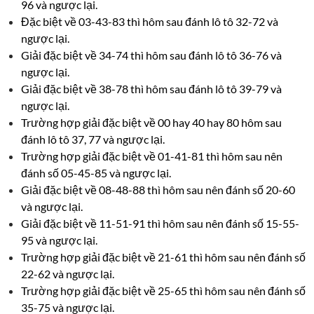
96 và ngược lại.
Đặc biệt về 03-43-83 thì hôm sau đánh lô tô 32-72 và
ngược lại.
Giải đặc biệt về 34-74 thì hôm sau đánh lô tô 36-76 và
ngược lại.
Giải đặc biệt về 38-78 thì hôm sau đánh lô tô 39-79 và
ngược lại.
Trường hợp giải đặc biệt về 00 hay 40 hay 80 hôm sau
đánh lô tô 37, 77 và ngược lại.
Trường hợp giải đặc biệt về 01-41-81 thì hôm sau nên
đánh số 05-45-85 và ngược lại.
Giải đặc biệt về 08-48-88 thì hôm sau nên đánh số 20-60
và ngược lại.
Giải đặc biệt về 11-51-91 thì hôm sau nên đánh số 15-55-
95 và ngược lại.
Trường hợp giải đặc biệt về 21-61 thì hôm sau nên đánh số
22-62 và ngược lại.
Trường hợp giải đặc biệt về 25-65 thì hôm sau nên đánh số
35-75 và ngược lại.