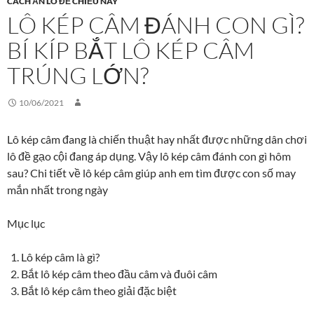
CÁCH ĂN LÔ ĐỀ CHIỀU NAY
LÔ KÉP CÂM ĐÁNH CON GÌ?
BÍ KÍP BẮT LÔ KÉP CÂM
TRÚNG LỚN?
10/06/2021
Lô kép câm đang là chiến thuật hay nhất được những dân chơi
lô đề gạo cội đang áp dụng. Vậy lô kép câm đánh con gì hôm
sau? Chi tiết về lô kép câm giúp anh em tìm được con số may
mắn nhất trong ngày
Mục lục
Lô kép câm là gì?
Bắt lô kép câm theo đầu câm và đuôi câm
Bắt lô kép câm theo giải đặc biệt