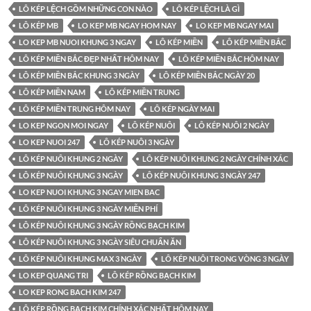
LÔ KÉP LỆCH GỒM NHỮNG CON NÀO
LÔ KÉP LỆCH LÀ GÌ
LÔ KÉP MB
LO KEP MB NGAY HOM NAY
LO KEP MB NGAY MAI
LO KEP MB NUOI KHUNG 3 NGAY
LÔ KÉP MIỀN
LÔ KÉP MIỀN BẮC
LÔ KÉP MIỀN BẮC ĐẸP NHẤT HÔM NAY
LÔ KÉP MIỀN BẮC HÔM NAY
LÔ KÉP MIỀN BẮC KHUNG 3 NGÀY
LÔ KÉP MIỀN BẮC NGÀY 20
LÔ KÉP MIỀN NAM
LÔ KÉP MIỀN TRUNG
LÔ KÉP MIỀN TRUNG HÔM NAY
LÔ KÉP NGÀY MAI
LO KEP NGON MOI NGAY
LÔ KÉP NUÔI
LÔ KÉP NUÔI 2 NGÀY
LO KEP NUOI 247
LÔ KÉP NUÔI 3 NGÀY
LÔ KÉP NUÔI KHUNG 2 NGÀY
LÔ KÉP NUÔI KHUNG 2 NGÀY CHÍNH XÁC
LÔ KÉP NUÔI KHUNG 3 NGÀY
LÔ KÉP NUÔI KHUNG 3 NGÀY 247
LO KEP NUOI KHUNG 3 NGAY MIEN BAC
LÔ KÉP NUÔI KHUNG 3 NGÀY MIỄN PHÍ
LÔ KÉP NUÔI KHUNG 3 NGÀY RỒNG BẠCH KIM
LÔ KÉP NUÔI KHUNG 3 NGÀY SIÊU CHUẨN ĂN
LÔ KÉP NUÔI KHUNG MAX 3 NGÀY
LÔ KÉP NUÔI TRONG VÒNG 3 NGÀY
LO KEP QUANG TRI
LÔ KÉP RỒNG BẠCH KIM
LO KEP RONG BACH KIM 247
LÔ KÉP RỒNG BẠCH KIM CHÍNH XÁC NHẤT HÔM NAY