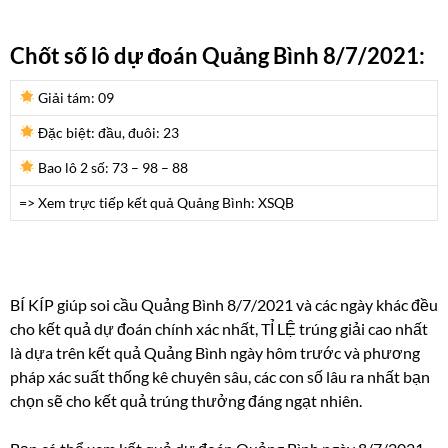
Chốt số lô dự đoán Quảng Bình 8/7/2021:
Giải tám:
09
Đặc biệt: đầu, đuôi:
23
Bao lô 2 số:
73 – 98 – 88
=> Xem trực tiếp kết quả Quảng Bình: XSQB
BÍ KÍP giúp soi cầu Quảng Bình 8/7/2021 và các ngày khác đều
cho kết quả dự đoán chính xác nhất, TỈ LỆ trúng giải cao nhất
là dựa trên kết quả Quảng Bình ngày hôm trước và phương
pháp xác suất thống kê chuyên sâu, các con số lâu ra nhất bạn
chọn sẽ cho kết quả trúng thưởng đáng ngạt nhiên.