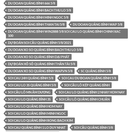
DU DOAN QUẢNG BÌNH 666 5/8
DU DOAN QUẢNG BÌNH BACH THU LO 5/8
DU DOAN QUẢNG BÌNH MINH NGOC 5/8
DU DOAN QUẢNG BÌNH THAN TAI 5/8
DU DOAN QUẢNG BÌNH WAP 5/8
DU DOAN QUẢNG BÌNH WIN2888 5/8 SOI CAU LO QUẢNG BÌNH CHINH XAC
100
DỰ ĐOÁN SOI CẦU QUẢNG BÌNH 5/8/2021
DU DOAN XO SO QUẢNG BÌNH BACH THU LO 5/8
DU DOAN XO SO QUẢNG BÌNH DẠI PHÁT
DỰ ĐOÁN XỔ SỐ QUẢNG BÌNH THẦN TÀI 5/8
DU DOAN XO SO QUẢNG BÌNH WAP.VN 5/8
SC QUẢNG BÌNH 5/8
SOI CAU 24H QUẢNG BÌNH 5/8
SOI CAU DU ĐOAN QUẢNG BÌNH 5/8
SOI CAU LO 3S QUẢNG BÌNH 5/8
SOI CẦU LÔ KÉP QUẢNG BÌNH
SOI CẦU LÔ MN ÂM DƯƠNG
SOI CAU LO QUẢNG BÌNH 2 NHAY HOM NAY
SOI CAU LO QUẢNG BÌNH 3S
SOI CẦU LÔ QUẢNG BÌNH CHUẨN
SOI CAU LO QUẢNG BÌNH HOM NAY
SOI CAU LO QUẢNG BÌNH MINH NGOC
SOI CAU LO QUẢNG BÌNH RONG BACH KIM
SOI CAU QUẢNG BÌNH 1 LO DUY NHAT
SOI CẦU QUẢNG BÌNH 5/8