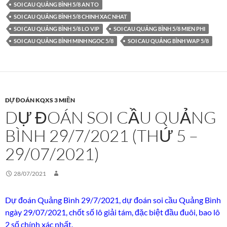
SOI CAU QUẢNG BÌNH 5/8 AN TO
SOI CAU QUẢNG BÌNH 5/8 CHINH XAC NHAT
SOI CAU QUẢNG BÌNH 5/8 LO VIP
SOI CAU QUẢNG BÌNH 5/8 MIEN PHI
SOI CAU QUẢNG BÌNH MINH NGOC 5/8
SOI CAU QUẢNG BÌNH WAP 5/8
DỰ ĐOÁN KQXS 3 MIỀN
DỰ ĐOÁN SOI CẦU QUẢNG
BÌNH 29/7/2021 (THỨ 5 –
29/07/2021)
28/07/2021
Dự đoán Quảng Bình 29/7/2021, dự đoán soi cầu Quảng Bình
ngày 29/07/2021, chốt số lô giải tám, đặc biệt đầu đuôi, bao lô
2 số chính xác nhất.