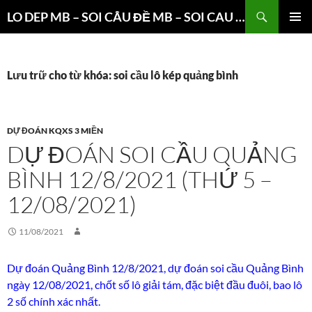
Chuyển
Tìm
LO DEP MB – SOI CÂU ĐỀ MB – SOI CAU 3 CANG XSMB
đến
kiếm
TRÌNH
nội
ĐƠN CƠ
dung
SỞ
Lưu trữ cho từ khóa: soi cầu lô kép quảng bình
DỰ ĐOÁN KQXS 3 MIỀN
DỰ ĐOÁN SOI CẦU QUẢNG
BÌNH 12/8/2021 (THỨ 5 –
12/08/2021)
11/08/2021
Dự đoán Quảng Bình 12/8/2021, dự đoán soi cầu Quảng Bình
ngày 12/08/2021, chốt số lô giải tám, đặc biệt đầu đuôi, bao lô
2 số chính xác nhất.