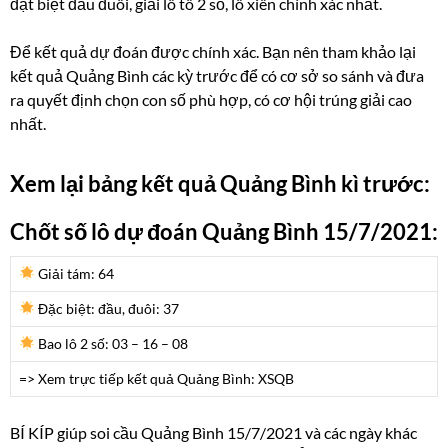
đặt biệt đầu đuôi, giải lô tô 2 số, lô xiên chính xác nhất.
Để kết quả dự đoán được chính xác. Bạn nên tham khảo lại
kết quả Quảng Bình các kỳ trước để có cơ sở so sánh và đưa
ra quyết định chọn con số phù hợp, có cơ hội trúng giải cao
nhất.
Xem lại bảng kết quả Quảng Bình kì trước:
Chốt số lô dự đoán Quảng Bình 15/7/2021:
Giải tám:
64
Đặc biệt: đầu, đuôi:
37
Bao lô 2 số:
03 – 16 – 08
=> Xem trực tiếp kết quả Quảng Bình: XSQB
BÍ KÍP giúp soi cầu Quảng Bình 15/7/2021 và các ngày khác