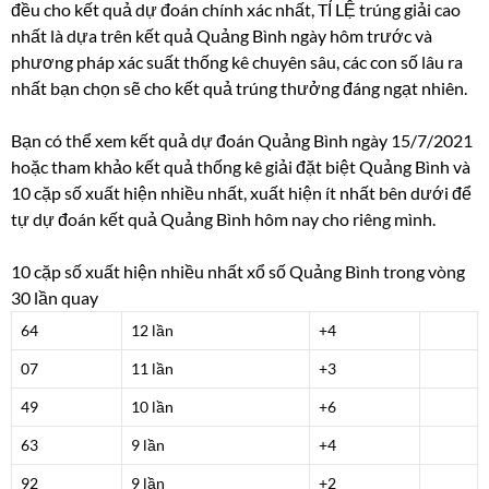
đều cho kết quả dự đoán chính xác nhất, TỈ LỆ trúng giải cao
nhất là dựa trên kết quả Quảng Bình ngày hôm trước và
phương pháp xác suất thống kê chuyên sâu, các con số lâu ra
nhất bạn chọn sẽ cho kết quả trúng thưởng đáng ngạt nhiên.
Bạn có thể xem kết quả dự đoán Quảng Bình ngày 15/7/2021
hoặc tham khảo kết quả thống kê giải đặt biệt Quảng Bình và
10 cặp số xuất hiện nhiều nhất, xuất hiện ít nhất bên dưới để
tự dự đoán kết quả Quảng Bình hôm nay cho riêng mình.
10 cặp số xuất hiện nhiều nhất xổ số Quảng Bình trong vòng
30 lần quay
64
12 lần
+4
07
11 lần
+3
49
10 lần
+6
63
9 lần
+4
92
9 lần
+2