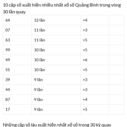
10 cặp số xuất hiện nhiều nhất xổ số Quảng Bình trong vòng
30 lần quay
64
12 lần
+4
07
11 lần
+3
63
11 lần
+5
99
10 lần
+5
49
10 lần
+6
55
10 lần
+5
39
9 lần
+3
44
9 lần
+3
87
9 lần
+4
17
9 lần
+5
Những cặp số lâu xuất hiện nhất xổ số trong 30 kỳ quay