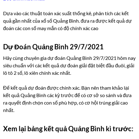
Dựa vào các thuật toán xác suất thống kê, phân tích các kết
quả gần nhất của xổ số Quảng Bình. đưa ra được kết quả dự
đoán các con số may mắn có độ chính xác cao
Dự Đoán Quảng Bình 29/7/2021
Hãy cùng chuyên gia dự đoán Quảng Bình 29/7/2021 hôm nay
siêu chuẩn với các kết quả dự đoán giải đặt biệt đầu đuôi, giải
lô tô 2 số, lô xiên chính xác nhất.
Để kết quả dự đoán được chính xác. Bạn nên tham khảo lại
kết quả Quảng Bình các kỳ trước để có cơ sở so sánh và đưa
ra quyết định chọn con số phù hợp, có cơ hội trúng giải cao
nhất.
Xem lại bảng kết quả Quảng Bình kì trước: