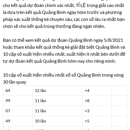
cho kết quả dự đoán chính xác nhất, TỈ LỆ trúng giải cao nhất
là dựa trên kết quả Quảng Bình ngày hôm trước và phương
pháp xác suất thống kê chuyên sâu, các con số lâu ra nhất bạn
chọn sẽ cho kết quả trúng thưởng đáng ngạt nhiên.
Bạn có thể xem kết quả dự đoán Quảng Bình ngày 5/8/2021
hoặc tham khảo kết quả thống kê giải đặt biệt Quảng Bình và
10 cặp số xuất hiện nhiều nhất, xuất hiện ít nhất bên dưới để
tự dự đoán kết quả Quảng Bình hôm nay cho riêng mình.
10 cặp số xuất hiện nhiều nhất xổ số Quảng Bình trong vòng
30 lần quay
64
12 lần
+4
99
11 lần
+8
07
11 lần
+3
49
10 lần
+5