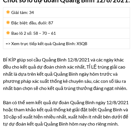
Giải tám:
34
Đặc biệt: đầu, đuôi:
87
Bao lô 2 số:
58 – 70 – 61
=> Xem trực tiếp kết quả Quảng Bình: XSQB
BÍ KÍP giúp soi cầu Quảng Bình 12/8/2021 và các ngày khác
đều cho kết quả dự đoán chính xác nhất, TỈ LỆ trúng giải cao
nhất là dựa trên kết quả Quảng Bình ngày hôm trước và
phương pháp xác suất thống kê chuyên sâu, các con số lâu ra
nhất bạn chọn sẽ cho kết quả trúng thưởng đáng ngạt nhiên.
Bạn có thể xem kết quả dự đoán Quảng Bình ngày 12/8/2021
hoặc tham khảo kết quả thống kê giải đặt biệt Quảng Bình và
10 cặp số xuất hiện nhiều nhất, xuất hiện ít nhất bên dưới để
tự dự đoán kết quả Quảng Bình hôm nay cho riêng mình.