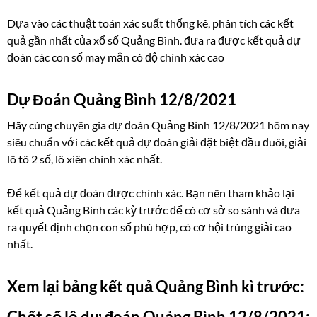
Dựa vào các thuật toán xác suất thống kê, phân tích các kết
quả gần nhất của xổ số Quảng Bình. đưa ra được kết quả dự
đoán các con số may mắn có độ chính xác cao
Dự Đoán Quảng Bình 12/8/2021
Hãy cùng chuyên gia dự đoán Quảng Bình 12/8/2021 hôm nay
siêu chuẩn với các kết quả dự đoán giải đặt biệt đầu đuôi, giải
lô tô 2 số, lô xiên chính xác nhất.
Để kết quả dự đoán được chính xác. Bạn nên tham khảo lại
kết quả Quảng Bình các kỳ trước để có cơ sở so sánh và đưa
ra quyết định chọn con số phù hợp, có cơ hội trúng giải cao
nhất.
Xem lại bảng kết quả Quảng Bình kì trước:
Chốt số lô dự đoán Quảng Bình 12/8/2021: