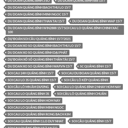
DU DOAN QUẢNG BÌNH 3 SO
DU DOAN QUẢNG BÌNH 666 15/7
DU DOAN QUẢNG BÌNH BACH THU LO 15/7
DU DOAN QUẢNG BÌNH MINH NGOC 15/7
DU DOAN QUẢNG BÌNH THAN TAI 15/7
DU DOAN QUẢNG BÌNH WAP 15/7
DU DOAN QUẢNG BÌNH WIN2888 15/7 SOI CAU LO QUẢNG BÌNH CHINH XAC
100
DỰ ĐOÁN SOI CẦU QUẢNG BÌNH 15/7/2021
DU DOAN XO SO QUẢNG BÌNH BACH THU LO 15/7
DU DOAN XO SO QUẢNG BÌNH DẠI PHÁT
DỰ ĐOÁN XỔ SỐ QUẢNG BÌNH THẦN TÀI 15/7
DU DOAN XO SO QUẢNG BÌNH WAP.VN 15/7
SC QUẢNG BÌNH 15/7
SOI CAU 24H QUẢNG BÌNH 15/7
SOI CAU DU ĐOAN QUẢNG BÌNH 15/7
SOI CAU LO 3S QUẢNG BÌNH 15/7
SOI CẦU LÔ KÉP QUẢNG BÌNH
SOI CẦU LÔ MN ÂM DƯƠNG
SOI CAU LO QUẢNG BÌNH 2 NHAY HOM NAY
SOI CAU LO QUẢNG BÌNH 3S
SOI CẦU LÔ QUẢNG BÌNH CHUẨN
SOI CAU LO QUẢNG BÌNH HOM NAY
SOI CAU LO QUẢNG BÌNH MINH NGOC
SOI CAU LO QUẢNG BÌNH RONG BACH KIM
SOI CAU QUẢNG BÌNH 1 LO DUY NHAT
SOI CẦU QUẢNG BÌNH 15/7
SOI CAU QUẢNG BÌNH 15/7 AN TO