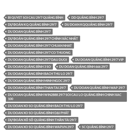
BI QUYET SOI CAU 29/7 QUẢNG BÌNH
DD QUẢNG BÌNH 29/7
DỰ ĐOÁN KQ QUẢNG BÌNH 29/7
DU DOAN KQQUẢNG BÌNH 29/7
DU DOAN QUẢNG BÌNH 29/7
DỰ ĐOÁN QUẢNG BÌNH 29/7 CHÍNH XÁC NHẤT
DU DOAN QUẢNG BÌNH 29/7 CHUAN NHAT
DU DOAN QUẢNG BÌNH 29/7 CO THUONG
DU DOAN QUẢNG BÌNH 29/7 DAU DUOI
DU DOAN QUẢNG BÌNH 29/7 VIP
DU DOAN QUẢNG BÌNH 3 SO
DU DOAN QUẢNG BÌNH 666 29/7
DU DOAN QUẢNG BÌNH BACH THU LO 29/7
DU DOAN QUẢNG BÌNH MINH NGOC 29/7
DU DOAN QUẢNG BÌNH THAN TAI 29/7
DU DOAN QUẢNG BÌNH WAP 29/7
DU DOAN QUẢNG BÌNH WIN2888 29/7 SOI CAU LO QUẢNG BÌNH CHINH XAC
100
DU DOAN XO SO QUẢNG BÌNH BACH THU LO 29/7
DU DOAN XO SO QUẢNG BÌNH DẠI PHÁT
DỰ ĐOÁN XỔ SỐ QUẢNG BÌNH THẦN TÀI 29/7
DU DOAN XO SO QUẢNG BÌNH WAP.VN 29/7
SC QUẢNG BÌNH 29/7