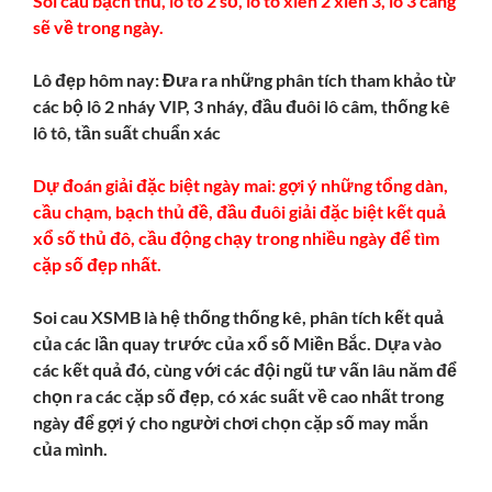
Soi cầu bạch thủ, lô tô 2 số, lô tô xiên 2 xiên 3, lô 3 càng
sẽ về trong ngày.
Lô đẹp hôm nay: Đưa ra những phân tích tham khảo từ
các bộ lô 2 nháy VIP, 3 nháy, đầu đuôi lô câm, thống kê
lô tô, tần suất chuẩn xác
Dự đoán giải đặc biệt ngày mai: gợi ý những tổng dàn,
cầu chạm, bạch thủ đề, đầu đuôi giải đặc biệt kết quả
xổ số thủ đô, cầu động chạy trong nhiều ngày để tìm
cặp số đẹp nhất.
Soi cau XSMB là hệ thống thống kê, phân tích kết quả
của các lần quay trước của xổ số Miền Bắc. Dựa vào
các kết quả đó, cùng với các đội ngũ tư vấn lâu năm để
chọn ra các cặp số đẹp, có xác suất về cao nhất trong
ngày để gợi ý cho người chơi chọn cặp số may mắn
của mình.