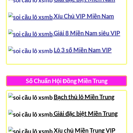
Xíu Chủ VIP Miền Nam
Giải 8 Miền Nam siêu VIP
Lô 3 số Miền Nam VIP
Số Chuẩn Hội Đồng Miền Trung
Bạch thủ lô Miền Trung
Giải đặc biệt Miền Trung
Xíu chủ Miền Trung VIP