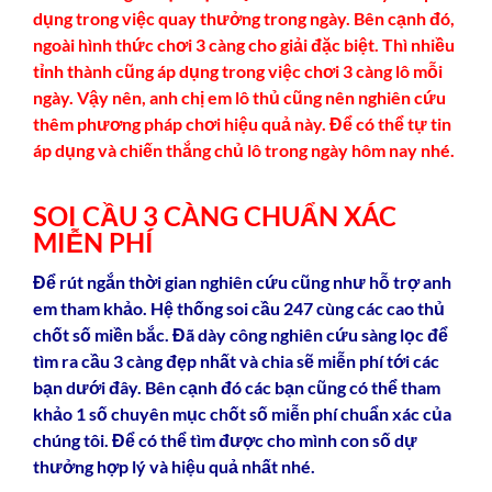
dụng trong việc quay thưởng trong ngày. Bên cạnh đó,
ngoài hình thức chơi 3 càng cho giải đặc biệt. Thì nhiều
tỉnh thành cũng áp dụng trong việc chơi 3 càng lô mỗi
ngày. Vậy nên, anh chị em lô thủ cũng nên nghiên cứu
thêm phương pháp chơi hiệu quả này. Để có thể tự tin
áp dụng và chiến thắng chủ lô trong ngày hôm nay nhé.
SOI CẦU 3 CÀNG CHUẨN XÁC
MIỄN PHÍ
Để rút ngắn thời gian nghiên cứu cũng như hỗ trợ anh
em tham khảo. Hệ thống soi cầu 247 cùng các cao thủ
chốt số miền bắc. Đã dày công nghiên cứu sàng lọc để
tìm ra cầu 3 càng đẹp nhất và chia sẽ miễn phí tới các
bạn dưới đây. Bên cạnh đó các bạn cũng có thể tham
khảo 1 số chuyên mục chốt số miễn phí chuẩn xác của
chúng tôi. Để có thể tìm được cho mình con số dự
thưởng hợp lý và hiệu quả nhất nhé.