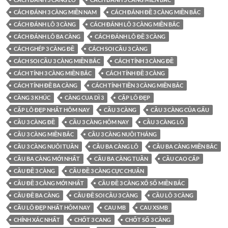
CÁCH ĐÁNH 3 CÀNG MIỀN NAM
CÁCH ĐÁNH ĐỀ 3 CÀNG MIỀN BẮC
CÁCH ĐÁNH LÔ 3 CÀNG
CÁCH ĐÁNH LÔ 3 CÀNG MIỀN BẮC
CÁCH ĐÁNH LÔ BA CÀNG
CÁCH ĐÁNH LÔ ĐỀ 3 CÀNG
CÁCH GHÉP 3 CÀNG ĐỀ
CÁCH SOI CẦU 3 CÀNG
CÁCH SOI CẦU 3 CÀNG MIỀN BẮC
CÁCH TÍNH 3 CÀNG ĐỀ
CÁCH TÍNH 3 CÀNG MIỀN BẮC
CÁCH TÍNH ĐỀ 3 CÀNG
CÁCH TÍNH ĐỀ BA CÀNG
CÁCH TÍNH TIỀN 3 CÀNG MIỀN BẮC
CÀNG 3 KHÚC
CÀNG CUA DÌ 3
CẶP LÔ ĐẸP
CẶP LÔ ĐẸP NHẤT HÔM NAY
CẦU 3 CÀNG
CẦU 3 CÀNG CỦA GẤU
CẦU 3 CÀNG ĐỀ
CẦU 3 CÀNG HÔM NAY
CẦU 3 CÀNG LÔ
CẦU 3 CÀNG MIỀN BẮC
CẦU 3 CÀNG NUÔI THÁNG
CẦU 3 CÀNG NUÔI TUẦN
CẦU BA CÀNG LÔ
CẦU BA CÀNG MIỀN BẮC
CẦU BA CÀNG MỚI NHẤT
CẦU BA CÀNG TUẦN
CẦU CAO CẤP
CẦU ĐỀ 3 CÀNG
CẦU ĐỀ 3 CÀNG CỰC CHUẨN
CẦU ĐỀ 3 CÀNG MỚI NHẤT
CẦU ĐỀ 3 CÀNG XỔ SỐ MIỀN BẮC
CẦU ĐỀ BA CÀNG
CẦU ĐỀ SOI CẦU 3 CÀNG
CẦU LÔ 3 CÀNG
CẦU LÔ ĐẸP NHẤT HÔM NAY
CAU MB
CAU XSMB
CHÍNH XÁC NHẤT
CHỐT 3 CANG
CHỐT SỐ 3 CÀNG