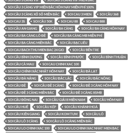
SOI CẦU 3 CÀNG VIP MIỀN BẮC HÔM NAY MIỄN PHÍ 100%
SOI CẦU 3 CÀNG XỔ SỐ MIỀN BẮC
SOI CAU 3 MIEN
SOI CẦU 368
SOI CAU 3S
SOI CẦU 50K
SOI CAU 88
SOI CAU 888
SOI CẦU AN GIANG
SOI CẦU BA CÀNG
SOI CẦU BA CÀNG HÔM NAY
SOI CẦU BA CÀNG LÔ ĐỀ
SOI CẦU BA CÀNG MB MIỄN PHÍ
SOI CẦU BA CÀNG MIỀN BẮC
SOI CẦU BẠC LIÊU
SOI CAU BACH THU MIEN BAC 24 GIO
SOI CẦU BẾN TRE
SOI CẦU BÌNH DƯƠNG
SOI CẦU BÌNH PHƯỚC
SOI CẦU BÌNH THUẬN
SOI CẦU CÀ MAU
SOI CAU CHINH XAC 100
SOI CẦU CHÍNH XÁC NHẤT HÔM NAY
SOI CẦU ĐÀ LẠT
SOI CẦU ĐÀ NẴNG
SOI CẦU ĐẮC LẮC
SOI CẦU ĐẮC NÔNG
SOI CẦU ĐỀ
SOI CẦU ĐỀ 3 CÀNG
SOI CẦU ĐỀ 3 CÀNG HÔM NAY
SOI CẦU ĐỀ 3 CÀNG MIỀN BẮC
SOI CẦU ĐỀ 3 CÀNG XSMB
SOI CẦU ĐỒNG NAI
SOI CẦU GIẢI 8 MIỀN NAM
SOI CẦU HÔM NAY
SOI CẦU HUẾ
SOI CẦU KÉP
SOI CẦU KHÁNH HOÀ
SOI CẦU KIÊN GIANG
SOI CẦU KOM TUM
SOI CẦU LÔ
SOI CẦU LÔ 3 CÀNG
SOI CẦU LÔ 3 CÀNG MIỀN BẮC
SOI CAU LO CHINH XAC 100
SOI CAU LO CHINH XAC NHAT MIEN BAC