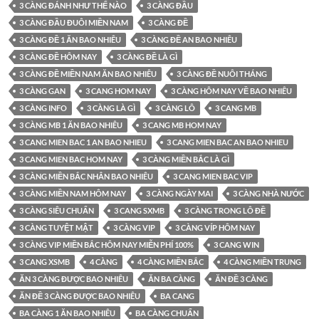
3 CÀNG ĐÁNH NHƯ THẾ NÀO
3 CÀNG ĐẦU
3 CÀNG ĐẦU ĐUÔI MIỀN NAM
3 CÀNG ĐỀ
3 CÀNG ĐỀ 1 ĂN BAO NHIÊU
3 CÀNG ĐỀ AN BAO NHIÊU
3 CÀNG ĐỀ HÔM NAY
3 CÀNG ĐỀ LÀ GÌ
3 CÀNG ĐỀ MIỀN NAM ĂN BAO NHIÊU
3 CÀNG ĐỀ NUÔI THÁNG
3 CÀNG GAN
3 CANG HOM NAY
3 CÀNG HÔM NAY VỀ BAO NHIÊU
3 CÀNG INFO
3 CÀNG LÀ GÌ
3 CÀNG LÔ
3 CANG MB
3 CÀNG MB 1 ĂN BAO NHIÊU
3 CANG MB HOM NAY
3 CANG MIEN BAC 1 AN BAO NHIEU
3 CANG MIEN BAC AN BAO NHIEU
3 CANG MIEN BAC HOM NAY
3 CÀNG MIỀN BẮC LÀ GÌ
3 CÀNG MIỀN BẮC NHÂN BAO NHIÊU
3 CANG MIEN BAC VIP
3 CÀNG MIỀN NAM HÔM NAY
3 CÀNG NGÀY MAI
3 CÀNG NHÀ NƯỚC
3 CÀNG SIÊU CHUẨN
3 CANG SXMB
3 CÀNG TRONG LÔ ĐỀ
3 CÀNG TUYỆT MẬT
3 CÀNG VIP
3 CÀNG VÍP HÔM NAY
3 CÀNG VIP MIỀN BẮC HÔM NAY MIỄN PHÍ 100%
3 CANG WIN
3 CANG XSMB
4 CÀNG
4 CÀNG MIỀN BẮC
4 CÀNG MIỀN TRUNG
ĂN 3 CÀNG ĐƯỢC BAO NHIÊU
ĂN BA CÀNG
ĂN ĐỀ 3 CÀNG
ĂN ĐỀ 3 CÀNG ĐƯỢC BAO NHIÊU
BA CANG
BA CÀNG 1 ĂN BAO NHIÊU
BA CÀNG CHUẨN