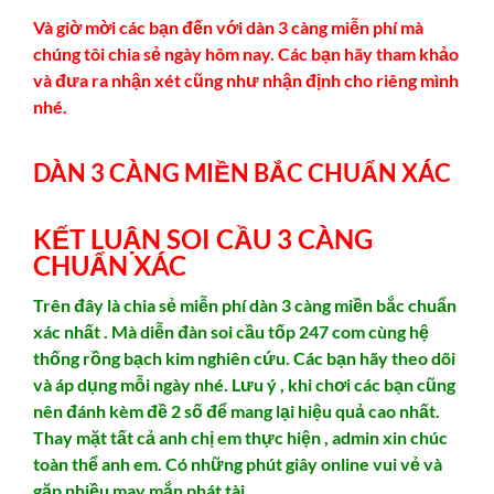
Và giờ mời các bạn đến với dàn 3 càng miễn phí mà
chúng tôi chia sẻ ngày hôm nay. Các bạn hãy tham khảo
và đưa ra nhận xét cũng như nhận định cho riêng mình
nhé.
DÀN 3 CÀNG MIỀN BẮC CHUẨN XÁC
KẾT LUẬN SOI CẦU 3 CÀNG
CHUẨN XÁC
Trên đây là chia sẻ miễn phí dàn 3 càng miền bắc chuẩn
xác nhất . Mà diễn đàn soi cầu tốp 247 com cùng hệ
thống rồng bạch kim nghiên cứu. Các bạn hãy theo dõi
và áp dụng mỗi ngày nhé. Lưu ý , khi chơi các bạn cũng
nên đánh kèm đề 2 số để mang lại hiệu quả cao nhất.
Thay mặt tất cả anh chị em thực hiện , admin xin chúc
toàn thể anh em. Có những phút giây online vui vẻ và
gặp nhiều may mắn phát tài.