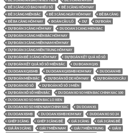
ĐỀ 3 CÀNG CÓ BAO NHIÊU SỐ
ĐỀ 3 CÀNG HÔM NAY
ĐỀ 3 CÀNG MIỀN BẮC
ĐỀ 3 CÀNG NGÀY HÔM NAY
ĐỀ BA CÀNG
ĐỀ BA CÀNG HÔM NAY
ĐOÁN CẦU LÔ
DỰ
DỰ ĐOÁN
DỰ ĐOÁN 3 CÀNG HÔM NAY
DU DOAN 3 CANG MIEN BAC
DỰ ĐOÁN 3 CÀNG MIỀN BẮC HÔM NAY
DỰ ĐOÁN 3 CÀNG MIỀN NAM HÔM NAY
DỰ ĐOÁN 3 CÀNG MIỀN TRUNG HÔM NAY
DỰ ĐOÁN ĐỀ 3 CÀNG HÔM NAY
DỰ ĐOÁN KẾT QUẢ XỔ SỐ
DỰ ĐOÁN KẾT QUẢ XỔ SỐ MIỀN BẮC
DU ĐOAN KQXS
DU DOAN KQXSMB
DU DOAN KQXSMB HOM NAY
DU DOAN MB
DỰ ĐOÁN MIỀN BẮC
DỰ ĐOÁN SỐ DE HÔM NAY
DỰ ĐOÁN SOI CẦU
DỰ ĐOÁN XỔ SỐ
DỰ ĐOÁN XỔ SỐ 3 MIỀN
DỰ ĐOÁN XỔ SỐ MIỀN BẮC
DU DOAN XO SO MIEN BAC CHINH XAC 100
DU DOAN XO SO MIEN BAC LO XIEN
DU DOAN XO SO MIEN NAM CHINH XAC
DU DOAN XS
DU DOAN XSMB
DU DOAN XSMB HOM NAY
DUDOAN XO SO 24
GHÉP 3 CÀNG
GHÉP 3 CÀNG ĐỀ
GIÁ 3 CÀNG
GIÁ 3 CÀNG ĐỀ
GIÁ ĂN 3 CÀNG
GIẢI 7 MIỀN NAM
GIẢI 7 MIỀN TRUNG
GIẢI 8