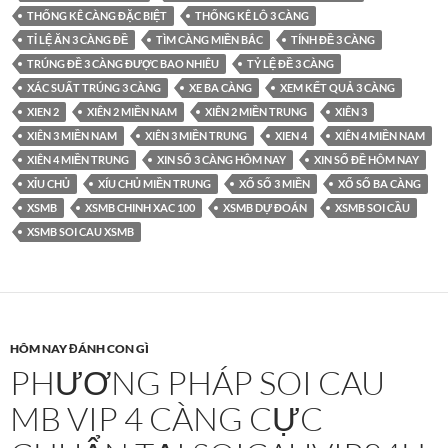
THỐNG KÊ CÀNG ĐẶC BIỆT
THỐNG KÊ LÔ 3 CÀNG
TỈ LỆ ĂN 3 CÀNG ĐỀ
TÌM CÀNG MIỀN BẮC
TÍNH ĐỀ 3 CÀNG
TRÚNG ĐỀ 3 CÀNG ĐƯỢC BAO NHIÊU
TỶ LỆ ĐỀ 3 CÀNG
XÁC SUẤT TRÚNG 3 CÀNG
XE BA CÀNG
XEM KẾT QUẢ 3 CÀNG
XIEN 2
XIÊN 2 MIỀN NAM
XIÊN 2 MIỀN TRUNG
XIÊN 3
XIÊN 3 MIỀN NAM
XIÊN 3 MIỀN TRUNG
XIEN 4
XIÊN 4 MIỀN NAM
XIÊN 4 MIỀN TRUNG
XIN SỐ 3 CÀNG HÔM NAY
XIN SỐ ĐỀ HÔM NAY
XỈU CHỦ
XÍU CHỦ MIỀN TRUNG
XỔ SỐ 3 MIỀN
XỔ SỐ BA CÀNG
XSMB
XSMB CHINH XAC 100
XSMB DỰ ĐOÁN
XSMB SOI CẦU
XSMB SOI CAU XSMB
HÔM NAY ĐÁNH CON GÌ
PHƯƠNG PHÁP SOI CAU
MB VIP 4 CÀNG CỰC