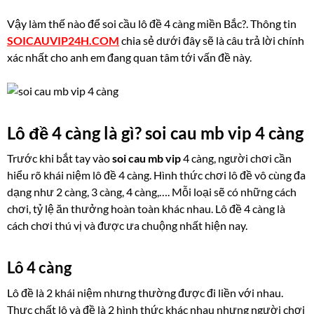
Vậy làm thế nào để soi cầu lô đề 4 càng miền Bắc?. Thông tin
SOICAUVIP24H.COM
chia sẻ dưới đây sẽ là câu trả lời chính
xác nhất cho anh em đang quan tâm tới vấn đề này.
Lô đề 4 càng là gì? soi cau mb vip 4 càng
Trước khi bắt tay vào
soi cau mb vip
4 càng, người chơi cần
hiểu rõ khái niệm lô đề 4 càng. Hình thức chơi lô đề vô cùng đa
dạng như 2 càng, 3 càng, 4 càng,…. Mỗi loại sẽ có những cách
chơi, tỷ lệ ăn thưởng hoàn toàn khác nhau. Lô đề 4 càng là
cách chơi thú vị và được ưa chuộng nhất hiện nay.
Lô 4 càng
Lô đề là 2 khái niệm nhưng thường được đi liền với nhau.
Thực chất lô và đề là 2 hình thức khác nhau nhưng người chơi