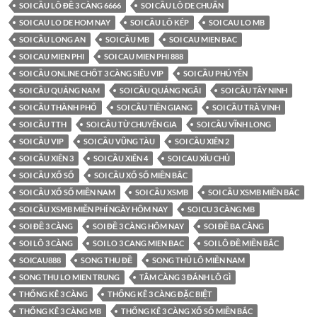
SOI CẦU LÔ ĐỀ 3 CÀNG 6666
SOI CẦU LÔ DE CHUẨN
SOI CAU LO DE HOM NAY
SOI CẦU LÔ KÉP
SOI CAU LO MB
SOI CẦU LONG AN
SOI CẦU MB
SOI CAU MIEN BAC
SOI CAU MIEN PHI
SOI CAU MIEN PHI 888
SOI CẦU ONLINE CHỐT 3 CÀNG SIÊU VIP
SOI CẦU PHÚ YÊN
SOI CẦU QUẢNG NAM
SOI CẦU QUẢNG NGÃI
SOI CẦU TÂY NINH
SOI CẦU THÀNH PHỐ
SOI CẦU TIỀN GIANG
SOI CẦU TRÀ VINH
SOI CẦU TTH
SOI CẦU TỪ CHUYÊN GIA
SOI CẦU VĨNH LONG
SOI CẦU VIP
SOI CẦU VŨNG TÀU
SOI CẦU XIÊN 2
SOI CẦU XIÊN 3
SOI CẦU XIÊN 4
SOI CAU XỈU CHỦ
SOI CẦU XỔ SỐ
SOI CẦU XỔ SỐ MIỀN BẮC
SOI CẦU XỔ SỐ MIỀN NAM
SOI CẦU XSMB
SOI CẦU XSMB MIỀN BẮC
SOI CẦU XSMB MIỄN PHÍ NGÀY HÔM NAY
SOI CU 3 CÀNG MB
SOI ĐỀ 3 CÀNG
SOI ĐỀ 3 CÀNG HÔM NAY
SOI ĐỀ BA CÀNG
SOI LÔ 3 CÀNG
SOI LO 3 CANG MIEN BAC
SOI LÔ ĐỀ MIỀN BẮC
SOICAU888
SONG THU ĐỀ
SONG THỦ LÔ MIỀN NAM
SONG THU LO MIEN TRUNG
TÂM CÀNG 3 ĐÁNH LÔ GÌ
THỐNG KÊ 3 CÀNG
THỐNG KÊ 3 CÀNG ĐẶC BIỆT
THỐNG KÊ 3 CÀNG MB
THỐNG KÊ 3 CÀNG XỔ SỐ MIỀN BẮC