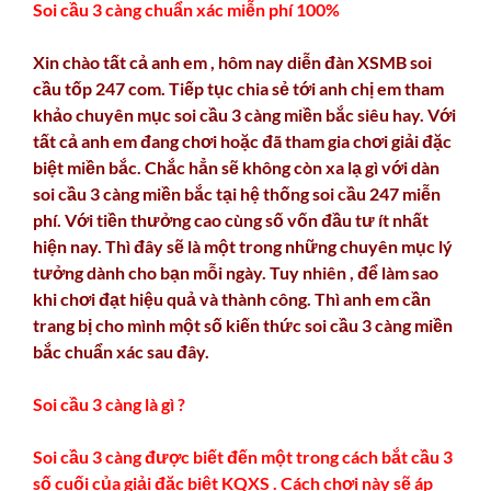
Soi cầu 3 càng chuẩn xác miễn phí 100%
Xin chào tất cả anh em , hôm nay diễn đàn XSMB soi
cầu tốp 247 com. Tiếp tục chia sẻ tới anh chị em tham
khảo chuyên mục soi cầu 3 càng miền bắc siêu hay. Với
tất cả anh em đang chơi hoặc đã tham gia chơi giải đặc
biệt miền bắc. Chắc hẳn sẽ không còn xa lạ gì với dàn
soi cầu 3 càng miền bắc tại hệ thống soi cầu 247 miễn
phí. Với tiền thưởng cao cùng số vốn đầu tư ít nhất
hiện nay. Thì đây sẽ là một trong những chuyên mục lý
tưởng dành cho bạn mỗi ngày. Tuy nhiên , để làm sao
khi chơi đạt hiệu quả và thành công. Thì anh em cần
trang bị cho mình một số kiến thức soi cầu 3 càng miền
bắc chuẩn xác sau đây.
Soi cầu 3 càng là gì ?
Soi cầu 3 càng được biết đến một trong cách bắt cầu 3
số cuối của giải đặc biệt KQXS . Cách chơi này sẽ áp