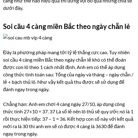
càng như thế nào hiệu quả thì đừng vội bỏ qua những chia sẻ
dưới đây.
Soi cầu 4 càng miền Bắc theo ngày chẵn lẻ
Đây là phương pháp mang tới tỷ lệ thắng cực cao. Tuy nhiên
soi cầu 4 càng miền Bắc theo ngày chẵn lẻ khó có thể đoán
được con lô theo 1 cách nhất định. Anh em có thể áp dụng
công thức tính toán sau: Tổng của ngày và tháng – ngày chẵn /
lẻ + bạch thủ lô. Như vậy kết quả thu được sẽ sử dụng để
đánh ngay trong ngày.
Chẳng hạn: Anh em chơi 4 càng ngày 27/10, áp dụng công
thức tính 27+10 = 37. 37 Là số lẻ nên lô thủ sẽ quy ước nó là 1
rồi thực hiện tiếp: 37 – 1 = 36. Kết hợp con số này với kết quả
mới ra là 30 thì anh em sẽ có được 4 càng là 3630 để đánh
ngay trong ngày.