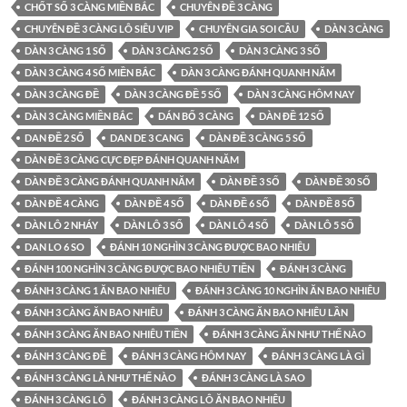
CHỐT SỐ 3 CÀNG MIỀN BẮC
CHUYÊN ĐỀ 3 CÀNG
CHUYÊN ĐỀ 3 CÀNG LÔ SIÊU VIP
CHUYÊN GIA SOI CẦU
DÀN 3 CÀNG
DÀN 3 CÀNG 1 SỐ
DÀN 3 CÀNG 2 SỐ
DÀN 3 CÀNG 3 SỐ
DÀN 3 CÀNG 4 SỐ MIỀN BẮC
DÀN 3 CÀNG ĐÁNH QUANH NĂM
DÀN 3 CÀNG ĐỀ
DÀN 3 CÀNG ĐỀ 5 SỐ
DÀN 3 CÀNG HÔM NAY
DÀN 3 CÀNG MIỀN BẮC
DÁN BỐ 3 CÀNG
DÀN ĐỀ 12 SỐ
DAN ĐỀ 2 SỐ
DAN DE 3 CANG
DÀN ĐỀ 3 CÀNG 5 SỐ
DÀN ĐỀ 3 CÀNG CỰC ĐẸP ĐÁNH QUANH NĂM
DÀN ĐỀ 3 CÀNG ĐÁNH QUANH NĂM
DÀN ĐỀ 3 SỐ
DÀN ĐỀ 30 SỐ
DÀN ĐỀ 4 CÀNG
DÀN ĐỀ 4 SỐ
DÀN ĐỀ 6 SỐ
DÀN ĐỀ 8 SỐ
DÀN LÔ 2 NHÁY
DÀN LÔ 3 SỐ
DÀN LÔ 4 SỐ
DÀN LÔ 5 SỐ
DAN LO 6 SO
ĐÁNH 10 NGHÌN 3 CÀNG ĐƯỢC BAO NHIÊU
ĐÁNH 100 NGHÌN 3 CÀNG ĐƯỢC BAO NHIÊU TIỀN
ĐÁNH 3 CÀNG
ĐÁNH 3 CÀNG 1 ĂN BAO NHIÊU
ĐÁNH 3 CÀNG 10 NGHÌN ĂN BAO NHIÊU
ĐÁNH 3 CÀNG ĂN BAO NHIÊU
ĐÁNH 3 CÀNG ĂN BAO NHIÊU LẦN
ĐÁNH 3 CÀNG ĂN BAO NHIÊU TIỀN
ĐÁNH 3 CÀNG ĂN NHƯ THẾ NÀO
ĐÁNH 3 CÀNG ĐỀ
ĐÁNH 3 CÀNG HÔM NAY
ĐÁNH 3 CÀNG LÀ GÌ
ĐÁNH 3 CÀNG LÀ NHƯ THẾ NÀO
ĐÁNH 3 CÀNG LÀ SAO
ĐÁNH 3 CÀNG LÔ
ĐÁNH 3 CÀNG LÔ ĂN BAO NHIÊU