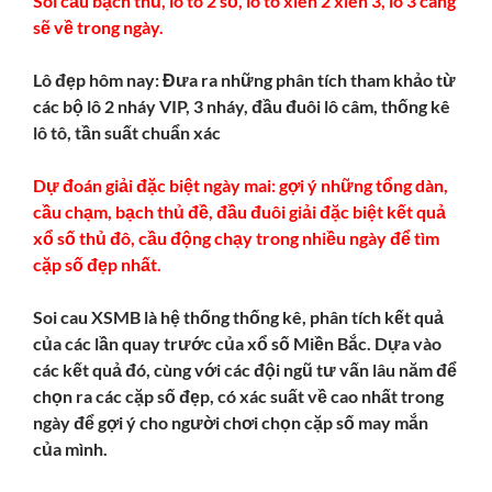
Soi cầu bạch thủ, lô tô 2 số, lô tô xiên 2 xiên 3, lô 3 càng
sẽ về trong ngày.
Lô đẹp hôm nay: Đưa ra những phân tích tham khảo từ
các bộ lô 2 nháy VIP, 3 nháy, đầu đuôi lô câm, thống kê
lô tô, tần suất chuẩn xác
Dự đoán giải đặc biệt ngày mai: gợi ý những tổng dàn,
cầu chạm, bạch thủ đề, đầu đuôi giải đặc biệt kết quả
xổ số thủ đô, cầu động chạy trong nhiều ngày để tìm
cặp số đẹp nhất.
Soi cau XSMB là hệ thống thống kê, phân tích kết quả
của các lần quay trước của xổ số Miền Bắc. Dựa vào
các kết quả đó, cùng với các đội ngũ tư vấn lâu năm để
chọn ra các cặp số đẹp, có xác suất về cao nhất trong
ngày để gợi ý cho người chơi chọn cặp số may mắn
của mình.