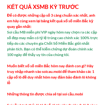
KẾT QUẢ XSMB KỲ TRƯỚC
Để có được những cặp số 3 càng chuẩn xác nhất, anh
em hãy cùng xem lại bảng kết quả xổ số miền Bắc kỳ
quay gần nhất:
Soi cầu MB miễn phí VIP ngày hôm nay chọn ra các cặp
số đẹp may mắn có tỷ lệ trúng cao chính xác 100% trực
tiếp do các chuyên gia Chốt Số Miền Bắc giỏi nhất
phân tích. Bạn có thể kiểm chứng dự đoán chính xác
100 ngày để thấy uy tín của chúng tôi.
Muốn biết xổ số miền Bắc hôm nay đánh con gì? Hãy
truy nhập nhanh vào soicau.mobi để tham khảo các 1
cặp số lô đề duy nhất hôm nay đảm bảo đánh lô không
lỗ
Những thông tin được chia sẻ tại soi cầu.mobi