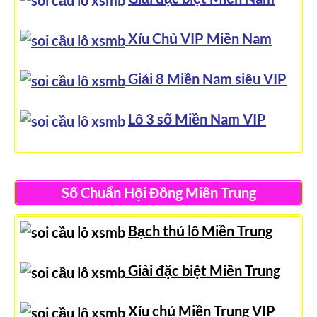
Xíu Chủ VIP Miền Nam
Giải 8 Miền Nam siêu VIP
Lô 3 số Miền Nam VIP
Số Chuẩn Hội Đồng Miền Trung
Bạch thủ lô Miền Trung
Giải đặc biệt Miền Trung
Xíu chủ Miền Trung VIP