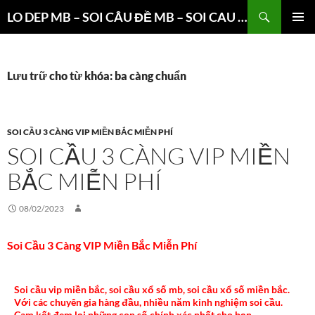
Chuyển
Tìm
LO DEP MB – SOI CÂU ĐỀ MB – SOI CAU 3 CANG XSMB
đến
kiếm
TRÌNH
nội
ĐƠN CƠ
dung
SỞ
Lưu trữ cho từ khóa: ba càng chuẩn
SOI CẦU 3 CÀNG VIP MIỀN BẮC MIỄN PHÍ
SOI CẦU 3 CÀNG VIP MIỀN
BẮC MIỄN PHÍ
08/02/2023
Soi Cầu 3 Càng VIP Miền Bắc Miễn Phí
Soi cầu vip miền bắc, soi cầu xổ số mb, soi cầu xổ số miền bắc.
Với các chuyên gia hàng đầu, nhiều năm kinh nghiệm soi cầu.
Cam kết đem lại những con số chính xác nhất cho bạn.