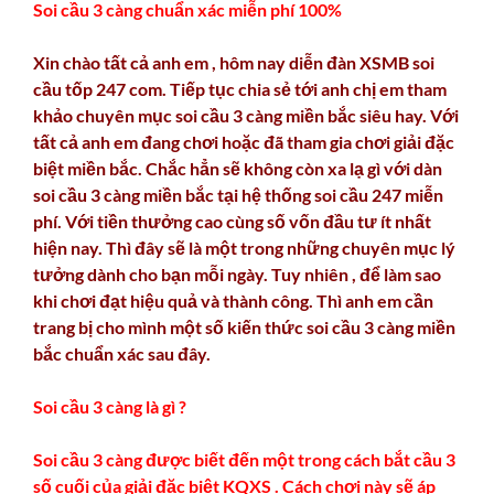
Soi cầu 3 càng chuẩn xác miễn phí 100%
Xin chào tất cả anh em , hôm nay diễn đàn XSMB soi
cầu tốp 247 com. Tiếp tục chia sẻ tới anh chị em tham
khảo chuyên mục soi cầu 3 càng miền bắc siêu hay. Với
tất cả anh em đang chơi hoặc đã tham gia chơi giải đặc
biệt miền bắc. Chắc hẳn sẽ không còn xa lạ gì với dàn
soi cầu 3 càng miền bắc tại hệ thống soi cầu 247 miễn
phí. Với tiền thưởng cao cùng số vốn đầu tư ít nhất
hiện nay. Thì đây sẽ là một trong những chuyên mục lý
tưởng dành cho bạn mỗi ngày. Tuy nhiên , để làm sao
khi chơi đạt hiệu quả và thành công. Thì anh em cần
trang bị cho mình một số kiến thức soi cầu 3 càng miền
bắc chuẩn xác sau đây.
Soi cầu 3 càng là gì ?
Soi cầu 3 càng được biết đến một trong cách bắt cầu 3
số cuối của giải đặc biệt KQXS . Cách chơi này sẽ áp