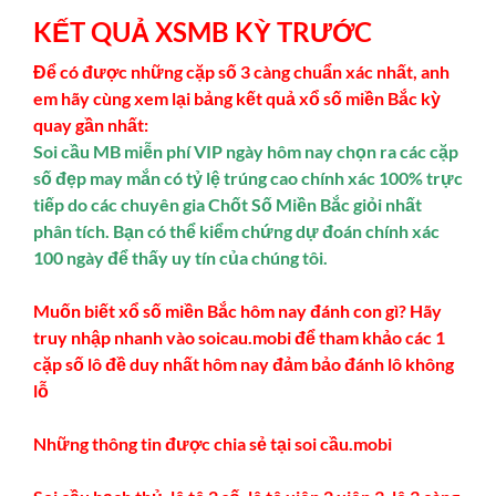
KẾT QUẢ XSMB KỲ TRƯỚC
Để có được những cặp số 3 càng chuẩn xác nhất, anh
em hãy cùng xem lại bảng kết quả xổ số miền Bắc kỳ
quay gần nhất:
Soi cầu MB miễn phí VIP ngày hôm nay chọn ra các cặp
số đẹp may mắn có tỷ lệ trúng cao chính xác 100% trực
tiếp do các chuyên gia Chốt Số Miền Bắc giỏi nhất
phân tích. Bạn có thể kiểm chứng dự đoán chính xác
100 ngày để thấy uy tín của chúng tôi.
Muốn biết xổ số miền Bắc hôm nay đánh con gì? Hãy
truy nhập nhanh vào soicau.mobi để tham khảo các 1
cặp số lô đề duy nhất hôm nay đảm bảo đánh lô không
lỗ
Những thông tin được chia sẻ tại soi cầu.mobi