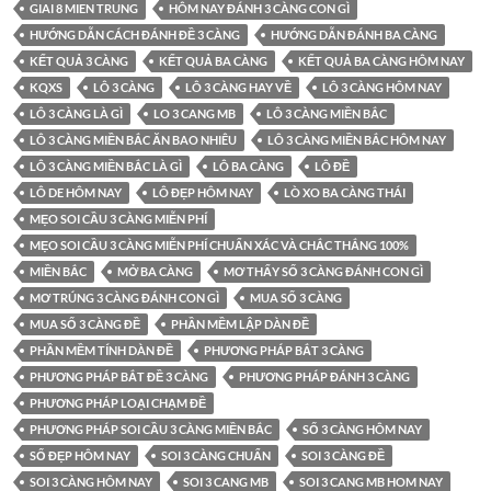
GIAI 8 MIEN TRUNG
HÔM NAY ĐÁNH 3 CÀNG CON GÌ
HƯỚNG DẪN CÁCH ĐÁNH ĐỀ 3 CÀNG
HƯỚNG DẪN ĐÁNH BA CÀNG
KẾT QUẢ 3 CÀNG
KẾT QUẢ BA CÀNG
KẾT QUẢ BA CÀNG HÔM NAY
KQXS
LÔ 3 CÀNG
LÔ 3 CÀNG HAY VỀ
LÔ 3 CÀNG HÔM NAY
LÔ 3 CÀNG LÀ GÌ
LO 3 CANG MB
LÔ 3 CÀNG MIỀN BẮC
LÔ 3 CÀNG MIỀN BẮC ĂN BAO NHIÊU
LÔ 3 CÀNG MIỀN BẮC HÔM NAY
LÔ 3 CÀNG MIỀN BẮC LÀ GÌ
LÔ BA CÀNG
LÔ ĐỀ
LÔ DE HÔM NAY
LÔ ĐẸP HÔM NAY
LÒ XO BA CÀNG THÁI
MẸO SOI CẦU 3 CÀNG MIỄN PHÍ
MẸO SOI CẦU 3 CÀNG MIỄN PHÍ CHUẨN XÁC VÀ CHẮC THẮNG 100%
MIỀN BẮC
MỞ BA CÀNG
MƠ THẤY SỐ 3 CÀNG ĐÁNH CON GÌ
MƠ TRÚNG 3 CÀNG ĐÁNH CON GÌ
MUA SỐ 3 CÀNG
MUA SỐ 3 CÀNG ĐỀ
PHẦN MỀM LẬP DÀN ĐỀ
PHẦN MỀM TÍNH DÀN ĐỀ
PHƯƠNG PHÁP BẮT 3 CÀNG
PHƯƠNG PHÁP BẮT ĐỀ 3 CÀNG
PHƯƠNG PHÁP ĐÁNH 3 CÀNG
PHƯƠNG PHÁP LOẠI CHẠM ĐỀ
PHƯƠNG PHÁP SOI CẦU 3 CÀNG MIỀN BẮC
SỐ 3 CÀNG HÔM NAY
SỐ ĐẸP HÔM NAY
SOI 3 CÀNG CHUẨN
SOI 3 CÀNG ĐỀ
SOI 3 CÀNG HÔM NAY
SOI 3 CANG MB
SOI 3 CANG MB HOM NAY