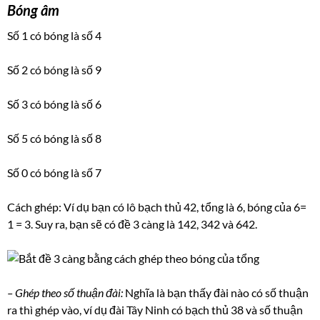
Bóng âm
Số 1 có bóng là số 4
Số 2 có bóng là số 9
Số 3 có bóng là số 6
Số 5 có bóng là số 8
Số 0 có bóng là số 7
Cách ghép: Ví dụ bạn có lô bạch thủ 42, tổng là 6, bóng của 6=
1 = 3. Suy ra, bạn sẽ có đề 3 càng là 142, 342 và 642.
– Ghép theo số thuận đài:
Nghĩa là bạn thấy đài nào có số thuận
ra thì ghép vào, ví dụ đài Tây Ninh có bạch thủ 38 và số thuận