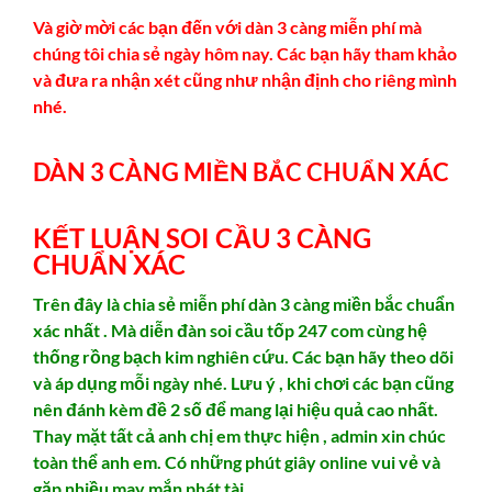
Và giờ mời các bạn đến với dàn 3 càng miễn phí mà
chúng tôi chia sẻ ngày hôm nay. Các bạn hãy tham khảo
và đưa ra nhận xét cũng như nhận định cho riêng mình
nhé.
DÀN 3 CÀNG MIỀN BẮC CHUẨN XÁC
KẾT LUẬN SOI CẦU 3 CÀNG
CHUẨN XÁC
Trên đây là chia sẻ miễn phí dàn 3 càng miền bắc chuẩn
xác nhất . Mà diễn đàn soi cầu tốp 247 com cùng hệ
thống rồng bạch kim nghiên cứu. Các bạn hãy theo dõi
và áp dụng mỗi ngày nhé. Lưu ý , khi chơi các bạn cũng
nên đánh kèm đề 2 số để mang lại hiệu quả cao nhất.
Thay mặt tất cả anh chị em thực hiện , admin xin chúc
toàn thể anh em. Có những phút giây online vui vẻ và
gặp nhiều may mắn phát tài.