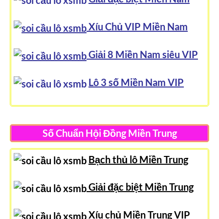
Xíu Chủ VIP Miền Nam
Giải 8 Miền Nam siêu VIP
Lô 3 số Miền Nam VIP
Số Chuẩn Hội Đồng Miền Trung
Bạch thủ lô Miền Trung
Giải đặc biệt Miền Trung
Xíu chủ Miền Trung VIP