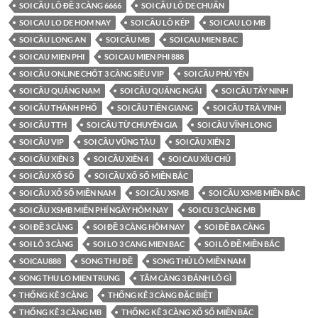
SOI CẦU LÔ ĐỀ 3 CÀNG 6666
SOI CẦU LÔ DE CHUẨN
SOI CAU LO DE HOM NAY
SOI CẦU LÔ KÉP
SOI CAU LO MB
SOI CẦU LONG AN
SOI CẦU MB
SOI CAU MIEN BAC
SOI CAU MIEN PHI
SOI CAU MIEN PHI 888
SOI CẦU ONLINE CHỐT 3 CÀNG SIÊU VIP
SOI CẦU PHÚ YÊN
SOI CẦU QUẢNG NAM
SOI CẦU QUẢNG NGÃI
SOI CẦU TÂY NINH
SOI CẦU THÀNH PHỐ
SOI CẦU TIỀN GIANG
SOI CẦU TRÀ VINH
SOI CẦU TTH
SOI CẦU TỪ CHUYÊN GIA
SOI CẦU VĨNH LONG
SOI CẦU VIP
SOI CẦU VŨNG TÀU
SOI CẦU XIÊN 2
SOI CẦU XIÊN 3
SOI CẦU XIÊN 4
SOI CAU XỈU CHỦ
SOI CẦU XỔ SỐ
SOI CẦU XỔ SỐ MIỀN BẮC
SOI CẦU XỔ SỐ MIỀN NAM
SOI CẦU XSMB
SOI CẦU XSMB MIỀN BẮC
SOI CẦU XSMB MIỄN PHÍ NGÀY HÔM NAY
SOI CU 3 CÀNG MB
SOI ĐỀ 3 CÀNG
SOI ĐỀ 3 CÀNG HÔM NAY
SOI ĐỀ BA CÀNG
SOI LÔ 3 CÀNG
SOI LO 3 CANG MIEN BAC
SOI LÔ ĐỀ MIỀN BẮC
SOICAU888
SONG THU ĐỀ
SONG THỦ LÔ MIỀN NAM
SONG THU LO MIEN TRUNG
TÂM CÀNG 3 ĐÁNH LÔ GÌ
THỐNG KÊ 3 CÀNG
THỐNG KÊ 3 CÀNG ĐẶC BIỆT
THỐNG KÊ 3 CÀNG MB
THỐNG KÊ 3 CÀNG XỔ SỐ MIỀN BẮC