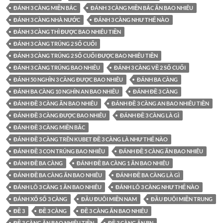
ĐÁNH 3 CÀNG MIỀN BẮC
ĐÁNH 3 CÀNG MIỀN BẮC ĂN BAO NHIÊU
ĐÁNH 3 CÀNG NHÀ NƯỚC
ĐÁNH 3 CÀNG NHƯ THẾ NÀO
ĐÁNH 3 CÀNG THÌ ĐƯỢC BAO NHIÊU TIỀN
ĐÁNH 3 CÀNG TRÚNG 2 SỐ CUỐI
ĐÁNH 3 CÀNG TRÚNG 2 SỐ CUỐI ĐƯỢC BAO NHIÊU TIỀN
ĐÁNH 3 CÀNG TRÚNG BAO NHIÊU
ĐÁNH 3 CÀNG VỀ 2 SỐ CUỐI
ĐÁNH 50 NGHÌN 3 CÀNG ĐƯỢC BAO NHIÊU
ĐÁNH BA CÀNG
ĐÁNH BA CÀNG 10 NGHÌN AN BAO NHIÊU
ĐÁNH ĐỀ 3 CÀNG
ĐÁNH ĐỀ 3 CÀNG ĂN BAO NHIÊU
ĐÁNH ĐỀ 3 CÀNG AN BAO NHIÊU TIỀN
ĐÁNH ĐỀ 3 CÀNG ĐƯỢC BAO NHIÊU
ĐÁNH ĐỀ 3 CÀNG LÀ GÌ
ĐÁNH ĐỀ 3 CÀNG MIỀN BẮC
ĐÁNH ĐỀ 3 CÀNG TRÊN KUBET ĐỀ 3 CÀNG LÀ NHƯ THẾ NÀO
ĐÁNH ĐỀ 3 CON TRÚNG BAO NHIÊU
ĐÁNH ĐỀ 5 CÀNG ĂN BAO NHIÊU
ĐÁNH ĐỀ BA CÀNG
ĐÁNH ĐỀ BA CÀNG 1 ĂN BAO NHIÊU
ĐÁNH ĐỀ BA CÀNG ĂN BAO NHIÊU
ĐÁNH ĐỀ BA CÀNG LÀ GÌ
ĐÁNH LÔ 3 CÀNG 1 ĂN BAO NHIÊU
ĐÁNH LÔ 3 CÀNG NHƯ THẾ NÀO
ĐÁNH XỔ SỐ 3 CÀNG
ĐẦU ĐUÔI MIỀN NAM
ĐẦU ĐUÔI MIỀN TRUNG
ĐỀ 3
ĐỀ 3 CÀNG
ĐỀ 3 CÀNG ĂN BAO NHIÊU
ĐỀ 3 CÀNG ĂN BAO NHIÊU TIỀN
ĐỀ 3 CÀNG ĂN BN