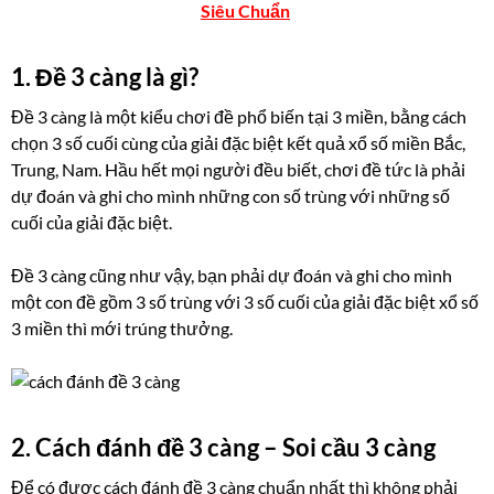
Siêu Chuẩn
1. Đề 3 càng là gì?
Đề 3 càng là một kiểu chơi đề phổ biến tại 3 miền, bằng cách
chọn 3 số cuối cùng của giải đặc biệt kết quả xổ số miền Bắc,
Trung, Nam. Hầu hết mọi người đều biết, chơi đề tức là phải
dự đoán và ghi cho mình những con số trùng với những số
cuối của giải đặc biệt.
Đề 3 càng cũng như vậy, bạn phải dự đoán và ghi cho mình
một con đề gồm 3 số trùng với 3 số cuối của giải đặc biệt xổ số
3 miền thì mới trúng thưởng.
2. Cách đánh đề 3 càng – Soi cầu 3 càng
Để có được cách đánh đề 3 càng chuẩn nhất thì không phải