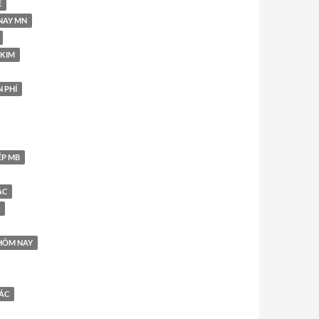
Ề
NAY MN
 KIM
 PHÍ
ÉP MB
ẮC
 HÔM NAY
XÁC