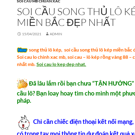
SOI CẦU MB CHUẨN XÁC
SOI CẦU SONG THỦ LÔ K
MIỀN BẮC ĐẸP NHẤT
15/04/2021
ADMIN
song thủ lô kép, soi cầu song thủ lô kép miền bắc 
Soi cau lo chinh xac mb, soi cau – lô kép rồng vàng 88 – 
nhất mb.
Soi cau lo kep dep nhat.
Đã lâu lắm rồi bạn chưa “TẬN HƯỞNG”
cầu lô? Bạn loay hoay tìm cho mình một ph
pháp.
Chỉ cần chiếc điện thoại kết nối mạng,
có trong tay mọi thông tin dự đoán kết quả x