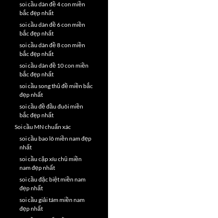
soi cầu dàn đề 4 con miền
bắc đẹp nhất
soi cầu dàn đề 6 con miền
bắc đẹp nhất
soi cầu dàn đề 8 con miền
bắc đẹp nhất
soi cầu dàn đề 10 con miền
bắc đẹp nhất
soi cầu song thủ đề miền bắc
đẹp nhất
soi cầu đề đầu đuôi miền
bắc đẹp nhất
Soi cầu MN chuẩn xác
soi cầu bao lô miền nam đẹp
nhất
soi cầu cặp xíu chủ miền
nam đẹp nhất
soi cầu đặc biệt miền nam
đẹp nhất
soi cầu giải tám miền nam
đẹp nhất