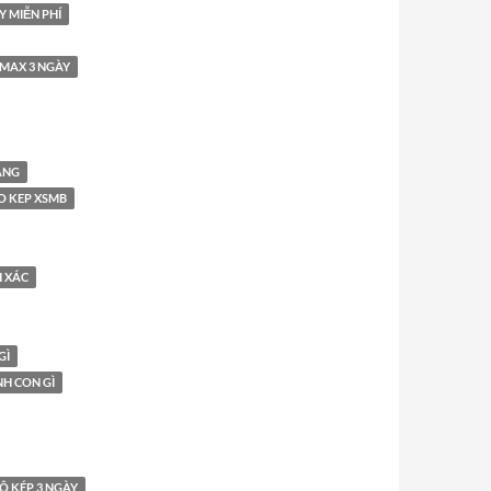
Y MIỄN PHÍ
 MAX 3 NGÀY
IANG
O KEP XSMB
H XÁC
GÌ
NH CON GÌ
Ô KÉP 3 NGÀY