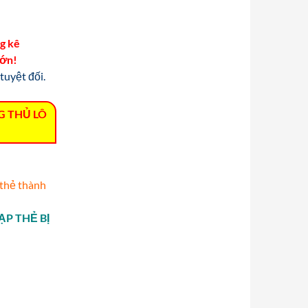
g kê
lớn!
tuyệt đối.
G THỦ LÔ
 thẻ thành
ẠP THẺ BỊ