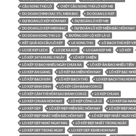
CẦU SONG THỦ LÔ
CHỐT CẦU SONG THỦ LÔ KÉP MB
DU DOAN CHINH XAC STL MIEN BAC
DU DOAN LO KEP
DỰ ĐOÁN LÔ KÉP HÔM NAY
DỰ ĐOÁN LÔ KÉP MB
DU DOAN LO KEP MIEN BAC
DỰ ĐOÁN LÔ KÉP MIỀN BẮC HÔM NAY
DU DOAN SONG THU LO
ĐƯỜNG DÂY LỘ KÉP LÀ GÌ
KẾT QUẢ SOI CẦU LÔ KÉP
LK SONG THU
LÔ BẠCH THỦ KÉP VI
LO DE KEP LECH
LO DE RA KEP
LO GAN KEP MB
LÔ KÉP
LÔ KÉP 247 KHUNG 3 NGÀY
LÔ KÉP 3 MIỀN
LÔ KÉP 55 BAO NHIÊU NGÀY CHƯA RA
LÔ KÉP ĂN BAO NHIÊU TIỀN
LO KEP AN GIANG
LÔ KÉP BA MIỀN HÔM NAY
LÔ KÉP BẠC NH
LÔ KÉP BẠCH KIM
LÔ KÉP BẠCH THỦ
LO KEP BACH THU HOM 
LO KEP BINH DINH
LÔ KÉP CÂM ĐÁNH CON GÌ
LÔ KÉP CÂM THÌ HÔM SAU ĐÁNH CON GÌ
LO KEP CHUAN
LO KEP CHUAN HOM NAY
LÔ KẸP CỐNG LÀ GÌ
LO KEP DA NAN
LO KEP DEP
LÔ KÉP ĐẸP MIỀN BẮC HÔM NAY
LÔ KÉP ĐẸP NGÀ
LÔ KÉP ĐẸP NHẤT MIỀN BẮC HÔM NAY
LÔ KÉP ĐẸP NHẤT NGÀY H
LO KEP DEP NHAT NGAY MAI
LÔ KÉP ĐẸP NHẤT TRONG NGÀY
LO KEP DEP TRONG NGAY
LO KEP DEP XSMB HOM NAY