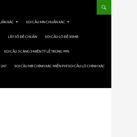
HUẨN XÁC
SOI CẦU MN CHUẨN XÁC
LẤY SỐ ĐỀ CHUẨN
SOI CẦU LÔ ĐỀ XSMB
SOI CẦU 3 CÀNG 3 MIỀN TỶ LỆ TRÚNG 99%
 247
SOI CẦU MB CHÍNH XÁC MIỄN PHÍ SOI CẦU LÔ CHÍNH XÁC