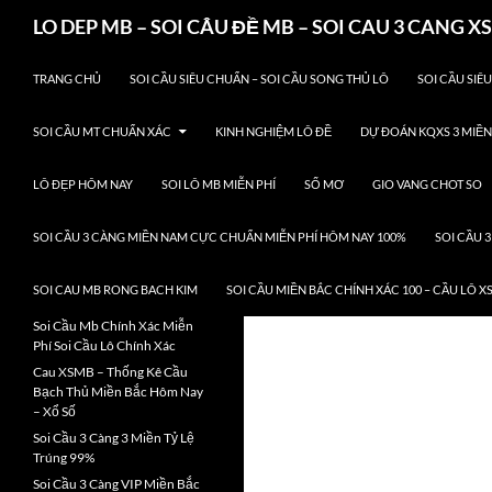
Chuyển
Tìm
LO DEP MB – SOI CÂU ĐỀ MB – SOI CAU 3 CANG 
đến
kiếm
nội
TRANG CHỦ
SOI CẦU SIÊU CHUẨN – SOI CẦU SONG THỦ LÔ
SOI CẦU SIÊ
dung
SOI CẦU MT CHUẨN XÁC
KINH NGHIỆM LÔ ĐỀ
DỰ ĐOÁN KQXS 3 MIỀN
LÔ ĐẸP HÔM NAY
SOI LÔ MB MIỄN PHÍ
SỔ MƠ
GIO VANG CHOT SO
SOI CẦU 3 CÀNG MIỀN NAM CỰC CHUẨN MIỄN PHÍ HÔM NAY 100%
SOI CẦU 3
SOI CAU MB RONG BACH KIM
SOI CẦU MIỀN BẮC CHÍNH XÁC 100 – CẦU LÔ 
Soi Cầu Mb Chính Xác Miễn
Phí Soi Cầu Lô Chính Xác
Cau XSMB – Thống Kê Cầu
Bạch Thủ Miền Bắc Hôm Nay
– Xổ Số
Soi Cầu 3 Càng 3 Miền Tỷ Lệ
Trúng 99%
Soi Cầu 3 Càng VIP Miền Bắc