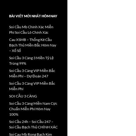
cho:
BÀI VIẾT MỚI NHẤT HÔM NAY
Soi Cầu Mb Chính Xác Miễn
Phí Soi Cầu Lô Chính Xác
Cau XSMB – Thống Kê Cầu
Bạch Thủ Miền Bắc Hôm Nay
– Xổ Số
Soi Cầu 3 Càng 3 Miền Tỷ Lệ
Trúng 99%
Soi Cầu 3 Càng VIP Miền Bắc
Miễn Phí – Dự Đoán 247
Soi Cầu 3 Càng VIP Miền Bắc
Miễn Phí
SOI CẦU 3 CÀNG
Soi Cầu 3 Càng Miền Nam Cực
Chuẩn Miễn Phí Hôm Nay
100%
Soi Cầu 24h – Soi Cầu 247 –
Soi Cầu Bạch Thủ CHÍNH XÁC
Soi Cau Mb Rong Bach Kim