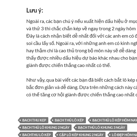
Lưu ý:
Ngoài ra, các bạn chú ý nếu xuất hiện dấu hiệu ở mụ
và thứ 3 thì chắc chắn kép về ngay trong 2 ngày hôm 
Đây là cách nhận biết dễ nhất đối với các anh em có
soi cầu lấy số. Ngoài ra, với những anh em có kinh n
hay thậm chí là cao thủ trong bộ môn này sẽ dễ dàng
thấy được nhiều dấu hiệu dự báo khác nhau cho bạn
giành được chiến thắng cao nhất có thể.
Như vậy, qua bài viết các bạn đã biết cách bắt lô kép
bắc đơn giản và dễ dàng. Dựa trên những cách này c
có thể tăng cơ hội giành được chiến thắng cao nhất c
BACH THU KEP
BẠCH THỦ LÔ KÉP
BẠCH THỦ LÔ KÉP HÔM NA
BẠCH THỦ LÔ KHUNG 2 NGÀY
BẠCH THỦ LÔ KHUNG 3 NGÀY
BACHTHU LÔ KÉP
CẶP LÔ KÉP KHUNG 2 NGÀY
LÔ ĐẸP HÔM N