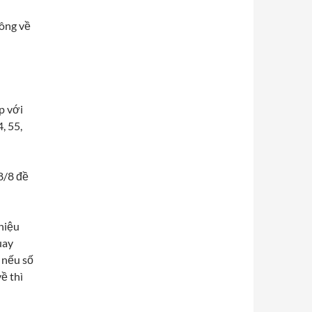
hông về
p với
, 55,
 8/8 đề
hiệu
uay
 nếu số
ề thì