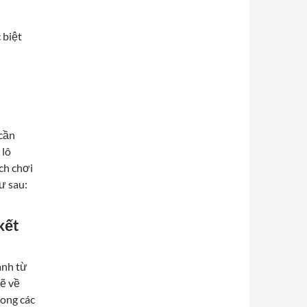
 biệt
 cần
 lô
ch chơi
ư sau:
kết
ành từ
sẽ về
rong các