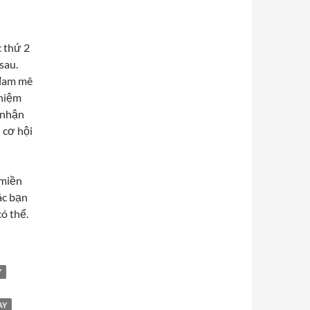
c thứ 2
sau.
 đam mê
ghiệm
 nhận
 cơ hội
 miền
ác bạn
ó thể.
Y
AY