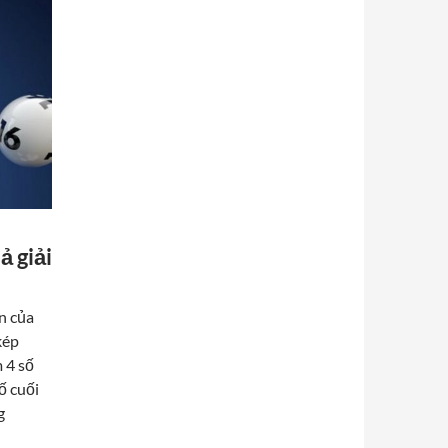
ả giải
n của
kép
m 4 số
ố cuối
g