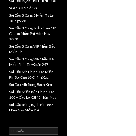
Soi Cầu Bạch Thủ CHÍNH XÁC
SOI CẦU 3 CÀNG
Soi Cầu 3 Càng 3 Miền Tỷ Lệ
Trúng 99%
Soi Cầu 3 Càng Miền Nam Cực
Chuẩn Miễn Phí Hôm Nay
100%
Soi Cầu 3 Càng VIP Miền Bắc
Miễn Phí
Soi Cầu 3 Càng VIP Miền Bắc
Miễn Phí – Dự Đoán 247
Soi Cầu Mb Chính Xác Miễn
Phí Soi Cầu Lô Chính Xác
Soi Cau Mb Rong Bach Kim
Soi Cầu Miền Bắc Chính Xác
100 – Cầu Lô XSMB Hôm Nay
Soi Cầu Rồng Bạch Kim 666
Hôm Nay Miễn Phí
Tìm
kiếm