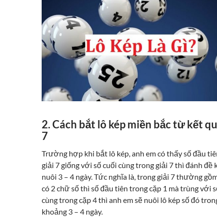
2. Cách bắt lô kép miền bắc từ kết qu
7
Trường hợp khi bắt lô kép, anh em có thấy số đầu tiê
giải 7 giống với số cuối cùng trong giải 7 thì đánh đề 
nuôi 3 – 4 ngày. Tức nghĩa là, trong giải 7 thường gồ
có 2 chữ số thì số đầu tiên trong cặp 1 mà trùng với s
cùng trong cặp 4 thì anh em sẽ nuôi lô kép số đó tron
khoảng 3 – 4 ngày.