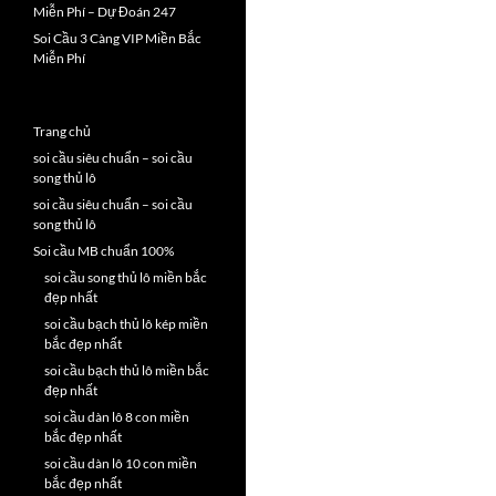
Miễn Phí – Dự Đoán 247
Soi Cầu 3 Càng VIP Miền Bắc
Miễn Phí
Trang chủ
soi cầu siêu chuẩn – soi cầu
song thủ lô
soi cầu siêu chuẩn – soi cầu
song thủ lô
Soi cầu MB chuẩn 100%
soi cầu song thủ lô miền bắc
đẹp nhất
soi cầu bạch thủ lô kép miền
bắc đẹp nhất
soi cầu bạch thủ lô miền bắc
đẹp nhất
soi cầu dàn lô 8 con miền
bắc đẹp nhất
soi cầu dàn lô 10 con miền
bắc đẹp nhất