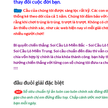
thay đổi cuộc đời bạn.
Cầu của chúng tôi được sàng lọc rất kỹ. Các con 
thống kê theo dõi của cả 1 năm. Chúng tôi đảm bảo với
rằng khi chơi trúng là trúng, trượt là trượt. Không có 
ăn thiếu chính xác, như các web hiện nay vì mỗi giải chơ
nhiều người chơi!
Bí quyết chiến thắng: Soi Cầu Lô Miền Bắc – Soi Cầu L
Soi Cầu Lô Miền Trung. Soi cầu chuẩn đến đâu thì vẫn có
chia vốn hợp lý chính là chìa khóa thành công. bạn hãy 
hưởng chiến thắng với từng con số chúng tôi đưa ra ch
!!!
đầu đuôi giải đặc biệt
Số siêu chuẩn tỷ ăn luôn cao luôn chính xác đáng đồ
gạo cho anh chị em đứng đầu top. Chắp cánh ước mơ làm 
bạn mỗi ngày
.