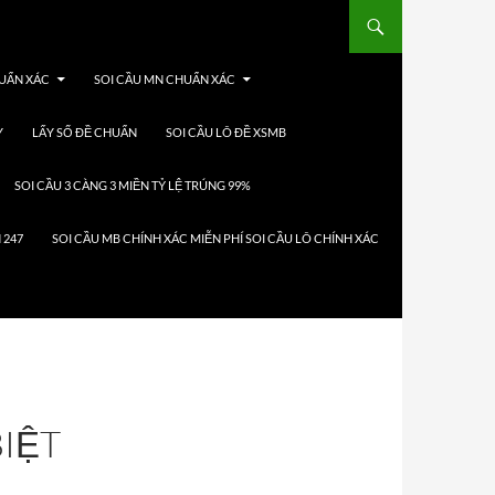
HUẨN XÁC
SOI CẦU MN CHUẨN XÁC
Y
LẤY SỐ ĐỀ CHUẨN
SOI CẦU LÔ ĐỀ XSMB
SOI CẦU 3 CÀNG 3 MIỀN TỶ LỆ TRÚNG 99%
 247
SOI CẦU MB CHÍNH XÁC MIỄN PHÍ SOI CẦU LÔ CHÍNH XÁC
BIỆT