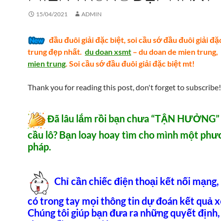
15/04/2021
ADMIN
đầu đuôi giải đặc biệt, soi cầu sớ đầu đuôi giải đặ
trung đẹp nhất.
du doan xsmt
– du doan de mien trung,
mien trung
. Soi cầu sớ đầu đuôi giải đặc biệt mt!
Thank you for reading this post, don't forget to subscribe!
Đã lâu lắm rồi bạn chưa “TẬN HƯỞNG”
cầu lô? Bạn loay hoay tìm cho mình một ph
pháp.
Chỉ cần chiếc điện thoại kết nối mạng,
có trong tay mọi thông tin dự đoán kết quả x
Chúng tôi giúp bạn đưa ra những quyết định,