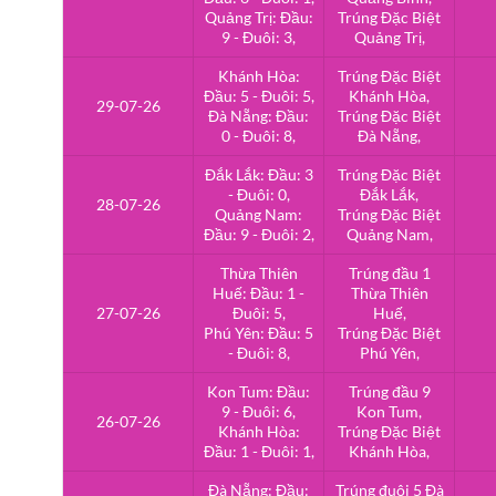
Quảng Trị: Đầu:
Trúng Đặc Biệt
9 - Đuôi: 3,
Quảng Trị,
Khánh Hòa:
Trúng Đặc Biệt
Đầu: 5 - Đuôi: 5,
Khánh Hòa,
29-07-26
Đà Nẵng: Đầu:
Trúng Đặc Biệt
0 - Đuôi: 8,
Đà Nẵng,
Đắk Lắk: Đầu: 3
Trúng Đặc Biệt
- Đuôi: 0,
Đắk Lắk,
28-07-26
Quảng Nam:
Trúng Đặc Biệt
Đầu: 9 - Đuôi: 2,
Quảng Nam,
Thừa Thiên
Trúng đầu 1
Huế: Đầu: 1 -
Thừa Thiên
27-07-26
Đuôi: 5,
Huế,
Phú Yên: Đầu: 5
Trúng Đặc Biệt
- Đuôi: 8,
Phú Yên,
Kon Tum: Đầu:
Trúng đầu 9
9 - Đuôi: 6,
Kon Tum,
26-07-26
Khánh Hòa:
Trúng Đặc Biệt
Đầu: 1 - Đuôi: 1,
Khánh Hòa,
Đà Nẵng: Đầu:
Trúng đuôi 5 Đà