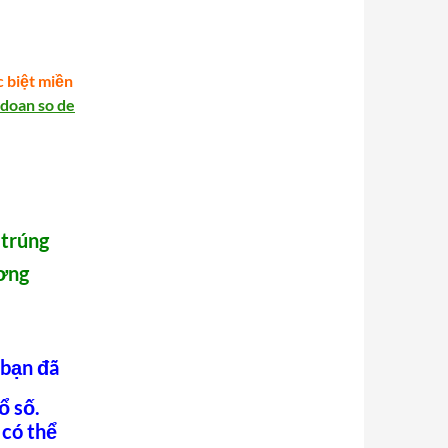
c biệt miền
doan so de
 trúng
ương
 bạn đã
ổ số.
 có thể