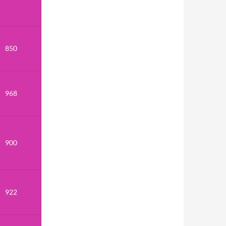
850
968
900
922