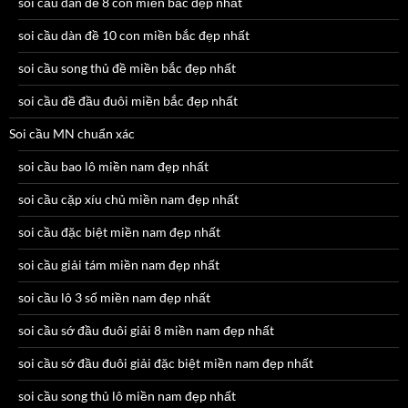
soi cầu dàn đề 8 con miền bắc đẹp nhất
soi cầu dàn đề 10 con miền bắc đẹp nhất
soi cầu song thủ đề miền bắc đẹp nhất
soi cầu đề đầu đuôi miền bắc đẹp nhất
Soi cầu MN chuẩn xác
soi cầu bao lô miền nam đẹp nhất
soi cầu cặp xíu chủ miền nam đẹp nhất
soi cầu đặc biệt miền nam đẹp nhất
soi cầu giải tám miền nam đẹp nhất
soi cầu lô 3 số miền nam đẹp nhất
soi cầu sớ đầu đuôi giải 8 miền nam đẹp nhất
soi cầu sớ đầu đuôi giải đặc biệt miền nam đẹp nhất
soi cầu song thủ lô miền nam đẹp nhất