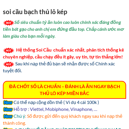
soi cầu bạch thủ lô kép
Số siêu chuẩn tỷ ăn luôn cao luôn chính xác đáng đồng
tiền bát gạo cho anh chị em đứng đầu top. Chắp cánh ước mơ
làm giàu cho bạn mỗi ngày
.
Hệ thống Soi Cầu chuẩn xác nhất, phân tích thống kê
chuyên nghiệp, cầu chạy đều ít gãy, uy tín, tự tin thắng lớn!
Sau khi nạp thẻ đủ bạn sẽ nhận được số Chính xác
tuyệt đối.
ĐÃ CHỐT SỐ LÀ CHUẨN – ĐÁNH LÀ ĂN NGAY BẠCH
THỦ LÔ KÉP MIỀN BẮC
Có thể nạp cộng dồn thẻ ( Ví dụ 4 cái 100k )
Hỗ trợ : Viettel, Mobiphone, Vinaphone, …
Chú ý
: Số được gửi đến quý khách ngay sau khi nạp thẻ
thành công.