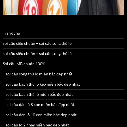
Trang chủ
soi cầu siêu chuẩn – soi cầu song thủ lô
soi cầu siêu chuẩn – soi cầu song thủ lô
Soi cầu MB chuẩn 100%
soi cầu song thủ lô miền bắc đẹp nhất
soi cầu bạch thủ lô kép miền bắc đẹp nhất
soi cầu bạch thủ lô miền bắc đẹp nhất
soi cầu dàn lô 8 con miền bắc đẹp nhất
soi cầu dàn lô 10 con miền bắc đẹp nhất
soi cầu lo 2 nháy miền bắc đẹp nhất