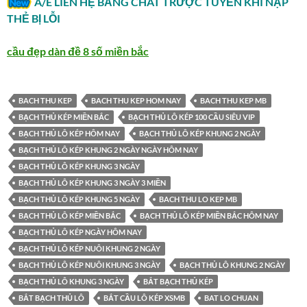
A/E LIÊN HỆ BẰNG CHÁT TRƯỢC TUYẾN KHI NẠP
THẺ BỊ LỖI
cầu đẹp dàn đề 8 số miền bắc
BACH THU KEP
BACH THU KEP HOM NAY
BACH THU KEP MB
BẠCH THỦ KÉP MIỀN BẮC
BẠCH THỦ LÔ KÉP 100 CẦU SIÊU VIP
BẠCH THỦ LÔ KÉP HÔM NAY
BẠCH THỦ LÔ KÉP KHUNG 2 NGÀY
BẠCH THỦ LÔ KÉP KHUNG 2 NGÀY NGÀY HÔM NAY
BẠCH THỦ LÔ KÉP KHUNG 3 NGÀY
BẠCH THỦ LÔ KÉP KHUNG 3 NGÀY 3 MIỀN
BẠCH THỦ LÔ KÉP KHUNG 5 NGÀY
BACH THU LO KEP MB
BẠCH THỦ LÔ KÉP MIỀN BẮC
BẠCH THỦ LÔ KÉP MIỀN BẮC HÔM NAY
BẠCH THỦ LÔ KÉP NGÀY HÔM NAY
BẠCH THỦ LÔ KÉP NUÔI KHUNG 2 NGÀY
BẠCH THỦ LÔ KÉP NUÔI KHUNG 3 NGÀY
BẠCH THỦ LÔ KHUNG 2 NGÀY
BẠCH THỦ LÔ KHUNG 3 NGÀY
BẮT BẠCH THỦ KÉP
BẮT BẠCH THỦ LÔ
BẮT CẦU LÔ KÉP XSMB
BAT LO CHUAN