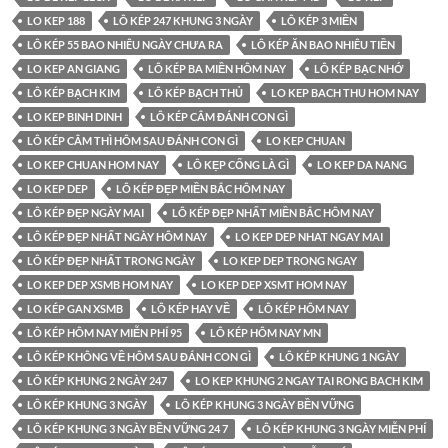
LO KEP 188
LÔ KÉP 247 KHUNG 3 NGÀY
LÔ KÉP 3 MIỀN
LÔ KÉP 55 BAO NHIÊU NGÀY CHƯA RA
LÔ KÉP ĂN BAO NHIÊU TIỀN
LO KEP AN GIANG
LÔ KÉP BA MIỀN HÔM NAY
LÔ KÉP BẠC NHỚ
LÔ KÉP BẠCH KIM
LÔ KÉP BẠCH THỦ
LO KEP BACH THU HOM NAY
LO KEP BINH DINH
LÔ KÉP CÂM ĐÁNH CON GÌ
LÔ KÉP CÂM THÌ HÔM SAU ĐÁNH CON GÌ
LO KEP CHUAN
LO KEP CHUAN HOM NAY
LÔ KẸP CỐNG LÀ GÌ
LO KEP DA NANG
LO KEP DEP
LÔ KÉP ĐẸP MIỀN BẮC HÔM NAY
LÔ KÉP ĐẸP NGÀY MAI
LÔ KÉP ĐẸP NHẤT MIỀN BẮC HÔM NAY
LÔ KÉP ĐẸP NHẤT NGÀY HÔM NAY
LO KEP DEP NHAT NGAY MAI
LÔ KÉP ĐẸP NHẤT TRONG NGÀY
LO KEP DEP TRONG NGAY
LO KEP DEP XSMB HOM NAY
LO KEP DEP XSMT HOM NAY
LO KÉP GAN XSMB
LÔ KÉP HAY VỀ
LÔ KÉP HÔM NAY
LÔ KÉP HÔM NAY MIỄN PHÍ 95
LÔ KÉP HÔM NAY MN
LÔ KÉP KHÔNG VỀ HÔM SAU ĐÁNH CON GÌ
LÔ KÉP KHUNG 1 NGÀY
LÔ KÉP KHUNG 2 NGÀY 247
LO KEP KHUNG 2 NGAY TAI RONG BACH KIM
LÔ KÉP KHUNG 3 NGÀY
LÔ KÉP KHUNG 3 NGÀY BỀN VỮNG
LÔ KÉP KHUNG 3 NGÀY BỀN VỮNG 24 7
LÔ KÉP KHUNG 3 NGÀY MIỄN PHÍ