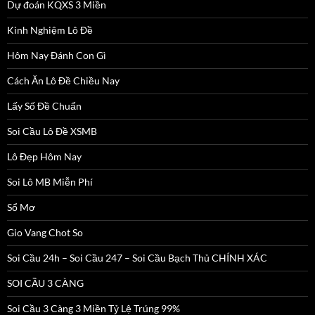
Dự đoán KQXS 3 Miền
Kinh Nghiệm Lô Đề
Hôm Nay Đánh Con Gì
Cách Ăn Lô Đề Chiều Nay
Lấy Số Đề Chuẩn
Soi Cầu Lô Đề XSMB
Lô Đẹp Hôm Nay
Soi Lô MB Miễn Phí
Sổ Mơ
Gio Vang Chot So
Soi Cầu 24h – Soi Cầu 247 – Soi Cầu Bạch Thủ CHÍNH XÁC
SOI CẦU 3 CÀNG
Soi Cầu 3 Càng 3 Miền Tỷ Lệ Trúng 99%