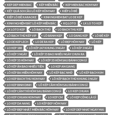
KEP DEP MIEN BAC
KÉP MIỀN BẮC
KEP MIEN BAC HOM NAY
KẾT QUẢ SOI CẦU LÔ KÉP HÔM NAY
KIẾP LÔ ĐỀ
KIẾP LÔ ĐỀ KARAOKE
KINH NGHIEM BAT LO DE KEP
KINH NGHIỆM BẮT LÔ KÉP MIỀN BẮC
KQ LOTO
LK LO TO KEP
LK LOTO KEP
LÔ BẠCH THỦ
LO BACH THU KEP
LÔ BẠCH THỦ KÉP VIP
LÒ BÁNH KẸP
LO DANG KEP
LÔ ĐỀ KÉP
LO DE KEP LECH
LO DE RA KEP
LÔ ĐẸP HÔM NAY
LÔ KÉP
LO KEP 188
LÔ KÉP 247 KHUNG 3 NGÀY
LÔ KÉP 3 NGÀY
LÔ KÉP 5 NGÀY
LÔ KÉP 55 BAO NHIÊU NGÀY CHƯA RA
LÔ KÉP 55 HÔM NAY
LÔ KÉP 55 HÔM SAU ĐÁNH CON GÌ
LÔ KÉP ĂN BAO NHIÊU TIỀN
LO KEP AN GIANG
LÔ KÉP BA MIỀN HÔM NAY
LÔ KÉP BẠC NHỚ
LÔ KÉP BẠCH KIM
LO KEP BACH THU HOM NAY
LÔ KÉP BẠCH THỦ KHUNG 3 NGÀY
LO KEP BINH DINH
LÔ KÉP CÂM HÔM SAU ĐÁNH CON GÌ
LÔ KÉP CÂM THÌ HÔM SAU ĐÁNH CON GÌ
LO KEP CHUAN
LO KEP CHUAN HOM NAY
LO KEP CM
LÔ KẸP CỐNG LÀ GÌ
LO KEP DA NANG
LO KÉP ĐEP HÔM NAY
LÔ KÉP ĐẸP NHẤT MIỀN BẮC HÔM NAY
LO KEP DEP NHAT NGAY MAI