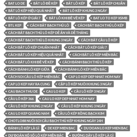
BAT LO DE
BẮT LÔ ĐỀ KÉP
BẮT LÔ KÉP
BẮT LÔ KÉP CHUẨN
BẮT LÔ KÉP HIỆU QUẢ NHẤT
BẮT LÔ KÉP KHUNG 2 NGÀY
BẮT LÔ KÉP Ở GIẢI 7
BẮT LÔ KHI ĐỀ VỀ KÉP
BAT LO TO KEP XSMB
BTL KEP
CÁCH BẮT BẠCH THỦ LÔ
CÁCH BẮT BẠCH THỦ LÔ KÉP
CÁCH BẮT BẠCH THỦ LÔ KÉP DỄ ĂN VÀ DỄ THẮNG
CÁCH BẮT BẠCH THỦ LÔ KHUNG 3 NGÀY
CÁCH BẮT CẦU LÔ KÉP
CÁCH BẮT LÔ KÉP CHUẨN NHẤT
CÁCH BẮT LÔ KÉP GIẢI 7
CÁCH BẮT LÔ KÉP HIỆU QUẢ NHẤT
CÁCH BẮT LÔ KÉP MIỀN BẮC
CÁCH BẮT LÔ KHI ĐỀ VỀ KÉP
CÁCH ĐÁNH BẠCH THỦ LÔ KÉP
CÁCH ĐÁNH LÔ KẸP GIỮA
CÁCH ĐÁNH LÔ KÉP MIỀN BẮC
CÁCH SOI CẦU LÔ KÉP MIỀN BẮC
CAP LO KEP DEP NHAT HOM NAY
CAP LO KEP HAY RA CUNG
CẶP LÔ KÉP NUÔI KHUNG 3 NGÀY
CAU BACH THU DE
CAU LO KEP
CẦU LÔ KÉP 3 NGÀY
CẦU LÔ KÉP 366
CAU LO KEP DEP NHAT HOM NAY
CẦU LÔ KÉP KHUNG 2 NGÀY
CẦU LÔ KÉP KHUNG 3 NGÀY
CAU LO KEP QUANG NAM
CẦU LÔ KÉP RỒNG BẠCH KIM
CHOTLO88 NUÔI SOI CẦU BẠCH THỦ KÉP KHUNG NGÀY 24H
ĐÁNH LÔ KÉP LÀ GÌ
DE KEP MIEN BAC
DU DOAN LO KEP MIEN BAC
DỰ ĐOÁN XỔ SỐ LÔ KÉP MIỀN BẮC
ĐƯỜNG DÂY LỘ KÉP LÀ GÌ