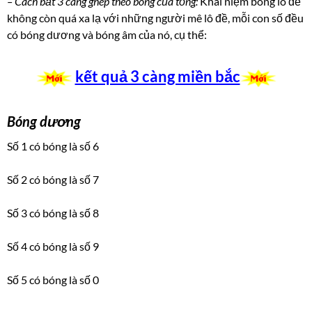
– Cách bắt 3 càng ghép theo bóng của tổng:
Khái niệm bóng lô đề
không còn quá xa lạ với những người mê lô đề, mỗi con số đều
có bóng dương và bóng âm của nó, cụ thể:
kết quả 3 càng miền bắc
Bóng dương
Số 1 có bóng là số 6
Số 2 có bóng là số 7
Số 3 có bóng là số 8
Số 4 có bóng là số 9
Số 5 có bóng là số 0