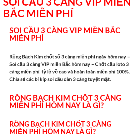
SOI CẦU 3 CÀNG VIP MIỀN
BẮC MIỄN PHÍ
SOI CẦU 3 CÀNG VIP MIỀN BẮC
MIỄN PHÍ
Rồng Bạch Kim chốt số 3 càng miễn phí ngày hôm nay –
Soi cầu 3 càng VIP miền Bắc hôm nay – Chốt cầu loto 3
càng miễn phí, tỷ lệ về cao và hoàn toàn miễn phí 100%.
Chia sẻ các bí kíp soi cầu dàn 3 càng tuyệt mật.
RỒNG BẠCH KIM CHỐT 3 CÀNG
MIỄN PHÍ HÔM NAY LÀ GÌ?
RỒNG BẠCH KIM CHỐT 3 CÀNG
MIỄN PHÍ HÔM NAY LÀ GÌ?