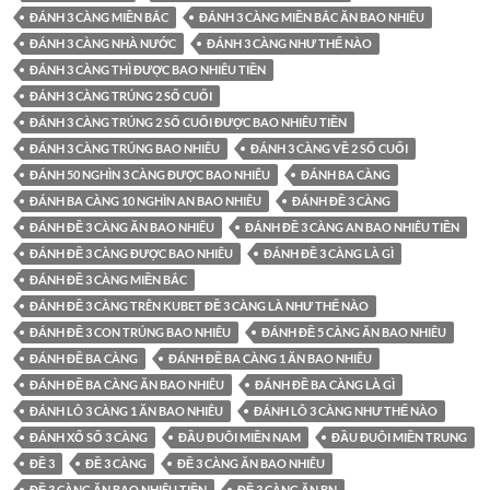
ĐÁNH 3 CÀNG MIỀN BẮC
ĐÁNH 3 CÀNG MIỀN BẮC ĂN BAO NHIÊU
ĐÁNH 3 CÀNG NHÀ NƯỚC
ĐÁNH 3 CÀNG NHƯ THẾ NÀO
ĐÁNH 3 CÀNG THÌ ĐƯỢC BAO NHIÊU TIỀN
ĐÁNH 3 CÀNG TRÚNG 2 SỐ CUỐI
ĐÁNH 3 CÀNG TRÚNG 2 SỐ CUỐI ĐƯỢC BAO NHIÊU TIỀN
ĐÁNH 3 CÀNG TRÚNG BAO NHIÊU
ĐÁNH 3 CÀNG VỀ 2 SỐ CUỐI
ĐÁNH 50 NGHÌN 3 CÀNG ĐƯỢC BAO NHIÊU
ĐÁNH BA CÀNG
ĐÁNH BA CÀNG 10 NGHÌN AN BAO NHIÊU
ĐÁNH ĐỀ 3 CÀNG
ĐÁNH ĐỀ 3 CÀNG ĂN BAO NHIÊU
ĐÁNH ĐỀ 3 CÀNG AN BAO NHIÊU TIỀN
ĐÁNH ĐỀ 3 CÀNG ĐƯỢC BAO NHIÊU
ĐÁNH ĐỀ 3 CÀNG LÀ GÌ
ĐÁNH ĐỀ 3 CÀNG MIỀN BẮC
ĐÁNH ĐỀ 3 CÀNG TRÊN KUBET ĐỀ 3 CÀNG LÀ NHƯ THẾ NÀO
ĐÁNH ĐỀ 3 CON TRÚNG BAO NHIÊU
ĐÁNH ĐỀ 5 CÀNG ĂN BAO NHIÊU
ĐÁNH ĐỀ BA CÀNG
ĐÁNH ĐỀ BA CÀNG 1 ĂN BAO NHIÊU
ĐÁNH ĐỀ BA CÀNG ĂN BAO NHIÊU
ĐÁNH ĐỀ BA CÀNG LÀ GÌ
ĐÁNH LÔ 3 CÀNG 1 ĂN BAO NHIÊU
ĐÁNH LÔ 3 CÀNG NHƯ THẾ NÀO
ĐÁNH XỔ SỐ 3 CÀNG
ĐẦU ĐUÔI MIỀN NAM
ĐẦU ĐUÔI MIỀN TRUNG
ĐỀ 3
ĐỀ 3 CÀNG
ĐỀ 3 CÀNG ĂN BAO NHIÊU
ĐỀ 3 CÀNG ĂN BAO NHIÊU TIỀN
ĐỀ 3 CÀNG ĂN BN