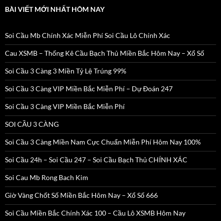
BÀI VIẾT MỚI NHẤT HÔM NAY
Soi Cầu Mb Chính Xác Miễn Phí Soi Cầu Lô Chính Xác
Cau XSMB – Thống Kê Cầu Bạch Thủ Miền Bắc Hôm Nay – Xổ Số
Soi Cầu 3 Càng 3 Miền Tỷ Lệ Trúng 99%
Soi Cầu 3 Càng VIP Miền Bắc Miễn Phí – Dự Đoán 247
Soi Cầu 3 Càng VIP Miền Bắc Miễn Phí
SOI CẦU 3 CÀNG
Soi Cầu 3 Càng Miền Nam Cực Chuẩn Miễn Phí Hôm Nay 100%
Soi Cầu 24h – Soi Cầu 247 – Soi Cầu Bạch Thủ CHÍNH XÁC
Soi Cau Mb Rong Bach Kim
Giờ Vàng Chốt Số Miền Bắc Hôm Nay – Xổ Số 666
Soi Cầu Miền Bắc Chính Xác 100 – Cầu Lô XSMB Hôm Nay