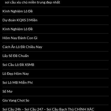
soi cầu xỉu chủ miền trung đẹp nhất
Kinh Nghiệm Lô Đề
Dự đoán KQXS 3 Miền
Kinh Nghiệm Lô Đề
Hôm Nay Đánh Con Gì
Cách Ăn Lô Đề Chiều Nay
Lấy Số Đề Chuẩn
Soi Cầu Lô Đề XSMB
Lô Đẹp Hôm Nay
Soi Lô MB Miễn Phí
Sổ Mơ
Gio Vang Chot So
Soi Cầu 24h – Soi Cầu 247 – Soi Cầu Bạch Thủ CHÍNH XÁC