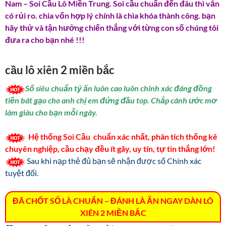
Nam – Soi Cầu Lô Miền Trung. Soi cầu chuẩn đến đâu thì vẫn
có rủi ro. chia vốn hợp lý chính là chìa khóa thành công. bạn
hãy thử và tận hưởng chiến thắng với từng con số chúng tôi
đưa ra cho bạn nhé !!!
cầu lô xiên 2 miền bắc
Số siêu chuẩn tỷ ăn luôn cao luôn chính xác đáng đồng
tiền bát gạo cho anh chị em đứng đầu top. Chắp cánh ước mơ
làm giàu cho bạn mỗi ngày
.
Hệ thống Soi Cầu chuẩn xác nhất, phân tích thống kê
chuyên nghiệp, cầu chạy đều ít gãy, uy tín, tự tin thắng lớn!
Sau khi nạp thẻ đủ bạn sẽ nhận được số Chính xác
tuyệt đối.
ĐÃ CHỐT SỐ LÀ CHUẨN – ĐÁNH LÀ ĂN NGAY DÀN LÔ
XIÊN 2 MIỀN BẮC