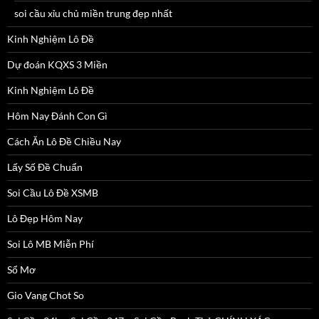
soi cầu xỉu chủ miền trung đẹp nhất
Kinh Nghiệm Lô Đề
Dự đoán KQXS 3 Miền
Kinh Nghiệm Lô Đề
Hôm Nay Đánh Con Gì
Cách Ăn Lô Đề Chiều Nay
Lấy Số Đề Chuẩn
Soi Cầu Lô Đề XSMB
Lô Đẹp Hôm Nay
Soi Lô MB Miễn Phí
Sổ Mơ
Gio Vang Chot So