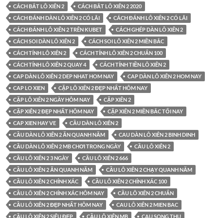
CÁCH BẮT LÔ XIÊN 2
CÁCH BẮT LÔ XIÊN 2 2020
CÁCH ĐÁNH DÀN LÔ XIÊN 2 CÓ LÃI
CÁCH ĐÁNH LÔ XIÊN 2 CÓ LÃI
CÁCH ĐÁNH LÔ XIÊN 2 TRÊN KUBET
CÁCH GHÉP DÀN LÔ XIÊN 2
CÁCH SOI DÀN LÔ XIÊN 2
CÁCH SOI LÔ XIÊN 2 MIỀN BẮC
CÁCH TÍNH LÔ XIÊN 2
CÁCH TÍNH LÔ XIÊN 2 CHUẨN 100
CÁCH TÍNH LÔ XIÊN 2 QUAY 4
CÁCH TÍNH TIỀN LÔ XIÊN 2
CAP DÀN LÔ XIÊN 2 DEP NHAT HOM NAY
CAP DÀN LÔ XIÊN 2 HOM NAY
CAP LO XIEN
CẶP LÔ XIÊN 2 ĐẸP NHẤT HÔM NAY
CẶP LÔ XIÊN 2 NGÀY HÔM NAY
CẶP XIÊN 2
CẶP XIÊN 2 ĐẸP NHẤT HÔM NAY
CẶP XIÊN 2 MIỀN BẮC TỐI NAY
CAP XIEN HAY VE
CẦU DÀN LÔ XIÊN 2
CẦU DÀN LÔ XIÊN 2 ĂN QUANH NĂM
CAU DÀN LÔ XIÊN 2 BINH DINH
CẦU DÀN LÔ XIÊN 2 MB CHƠI TRONG NGÀY
CẦU LÔ XIÊN 2
CẦU LÔ XIÊN 2 3 NGÀY
CẦU LÔ XIÊN 2 666
CẦU LÔ XIÊN 2 ĂN QUANH NĂM
CẦU LÔ XIÊN 2 CHẠY QUANH NĂM
CẦU LÔ XIÊN 2 CHÍNH XÁC
CẦU LÔ XIÊN 2 CHÍNH XÁC 100
CẦU LÔ XIÊN 2 CHÍNH XÁC HÔM NAY
CẦU LÔ XIÊN 2 CHUẨN
CẦU LÔ XIÊN 2 ĐẸP NHẤT HÔM NAY
CAU LÔ XIÊN 2 MIEN BAC
CẦU LÔ XIÊN 2 SIÊU ĐẸP
CẦU LÔ XIÊN MB
CAU SONG THU