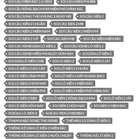
SOI CẦU MIỀN BẮC LÔ XIÊN
SOI CAU MIEN PHI 888
SOI CẦU RỒNG BẠCH KIM MIỄN PHÍ CHÍNH XÁC
SOI CẦU SONG THỦ KHUNG 3 NGÀY MB
SOI CẦU XIÊN 2
SOI CẦU XIÊN 2 CHUẨN
SOI CAU XIEN 2 MB
SOI CẦU XIÊN 2 MIỀN NAM
SOI CẦU XIÊN 2 MIỄN PHÍ
SOI CAU XIEN 2 VIP
SOI CAU XIEN MB
SOI CẦU XIÊN MIỀN BẮC
SOI CAU XSMB DÀN LÔ XIÊN 2
SOI CẦU XSMB LÔ XIÊN 2
SOI CẦU XSMB MIỄN PHÍ NGÀY HÔM NAY
SOI DÀN LÔ XIÊN 2
SOI DÀN LÔ XIÊN 2 MB
SOI LO XIEN 2
SOI LÔ XIÊN 2 247
SOI LÔ XIÊN 2 CAO CẤP
SOI LÔ XIÊN 2 CHUẨN
SOI LÔ XIÊN 2 ĐẠI PHÁT
SOI LÔ XIÊN 2 GIỜ HOÀNG ĐẠO
SOI LO XIEN 2 HOM NAY
SOI LÔ XIÊN 2 MIỀN BẮC
SOI LÔ XIÊN 2 MIỄN PHÍ
SOI LÔ XIÊN 2 MIỄN PHÍ CHÍNH XÁC
SOI LÔ XIÊN 2 RBK
SOI LÔ XIÊN 2 RỒNG BẠCH KIM
SOI LÔ XIÊN 2 VÍP
SOI LÔ XIÊN HÔM NAY
SOI XIÊN 2 HÔM NAY
SOI XIEN 2 MIEN BAC
SOICAU LO XIEN 2
SOICAU XIEN 2 MIENBAC
THAM KHẢO SONG THU XSMB
THẾ NÀO LÀ DÀN LÔ XIÊN 2
THỐNG KÊ DÀN LÔ XIÊN 2 MIỀN BẮC
THỐNG KÊ DÀN LÔ XIÊN 2 NUÔI 3 NGÀY
THỐNG KÊ LÔ XIÊN 2