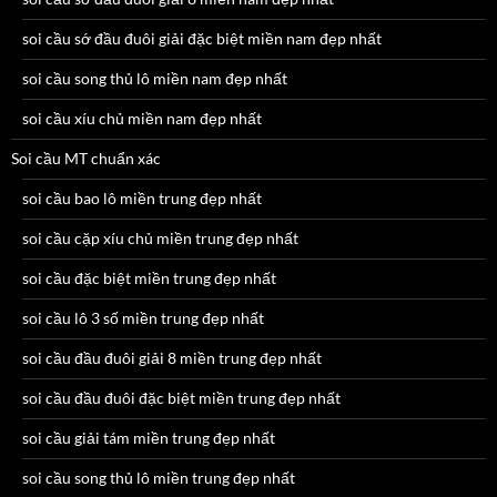
soi cầu sớ đầu đuôi giải đặc biệt miền nam đẹp nhất
soi cầu song thủ lô miền nam đẹp nhất
soi cầu xíu chủ miền nam đẹp nhất
Soi cầu MT chuẩn xác
soi cầu bao lô miền trung đẹp nhất
soi cầu cặp xíu chủ miền trung đẹp nhất
soi cầu đặc biệt miền trung đẹp nhất
soi cầu lô 3 số miền trung đẹp nhất
soi cầu đầu đuôi giải 8 miền trung đẹp nhất
soi cầu đầu đuôi đặc biệt miền trung đẹp nhất
soi cầu giải tám miền trung đẹp nhất
soi cầu song thủ lô miền trung đẹp nhất