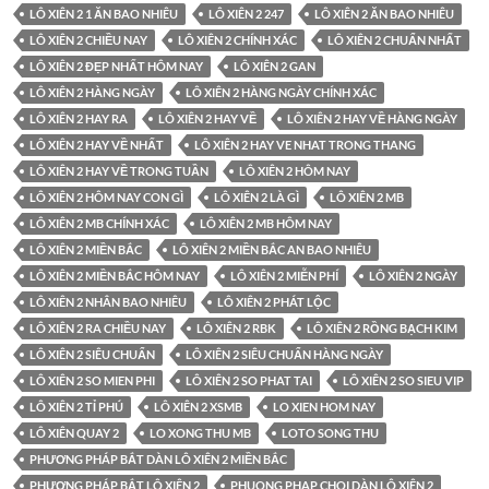
LÔ XIÊN 2 1 ĂN BAO NHIÊU
LÔ XIÊN 2 247
LÔ XIÊN 2 ĂN BAO NHIÊU
LÔ XIÊN 2 CHIỀU NAY
LÔ XIÊN 2 CHÍNH XÁC
LÔ XIÊN 2 CHUẨN NHẤT
LÔ XIÊN 2 ĐẸP NHẤT HÔM NAY
LÔ XIÊN 2 GAN
LÔ XIÊN 2 HÀNG NGÀY
LÔ XIÊN 2 HÀNG NGÀY CHÍNH XÁC
LÔ XIÊN 2 HAY RA
LÔ XIÊN 2 HAY VỀ
LÔ XIÊN 2 HAY VỀ HÀNG NGÀY
LÔ XIÊN 2 HAY VỀ NHẤT
LÔ XIÊN 2 HAY VE NHAT TRONG THANG
LÔ XIÊN 2 HAY VỀ TRONG TUẦN
LÔ XIÊN 2 HÔM NAY
LÔ XIÊN 2 HÔM NAY CON GÌ
LÔ XIÊN 2 LÀ GÌ
LÔ XIÊN 2 MB
LÔ XIÊN 2 MB CHÍNH XÁC
LÔ XIÊN 2 MB HÔM NAY
LÔ XIÊN 2 MIỀN BẮC
LÔ XIÊN 2 MIỀN BẮC AN BAO NHIÊU
LÔ XIÊN 2 MIỀN BẮC HÔM NAY
LÔ XIÊN 2 MIỄN PHÍ
LÔ XIÊN 2 NGÀY
LÔ XIÊN 2 NHÂN BAO NHIÊU
LÔ XIÊN 2 PHÁT LỘC
LÔ XIÊN 2 RA CHIỀU NAY
LÔ XIÊN 2 RBK
LÔ XIÊN 2 RỒNG BẠCH KIM
LÔ XIÊN 2 SIÊU CHUẨN
LÔ XIÊN 2 SIÊU CHUẨN HÀNG NGÀY
LÔ XIÊN 2 SO MIEN PHI
LÔ XIÊN 2 SO PHAT TAI
LÔ XIÊN 2 SO SIEU VIP
LÔ XIÊN 2 TỈ PHÚ
LÔ XIÊN 2 XSMB
LO XIEN HOM NAY
LÔ XIÊN QUAY 2
LO XONG THU MB
LOTO SONG THU
PHƯƠNG PHÁP BẮT DÀN LÔ XIÊN 2 MIỀN BẮC
PHƯƠNG PHÁP BẮT LÔ XIÊN 2
PHUONG PHAP CHOI DÀN LÔ XIÊN 2