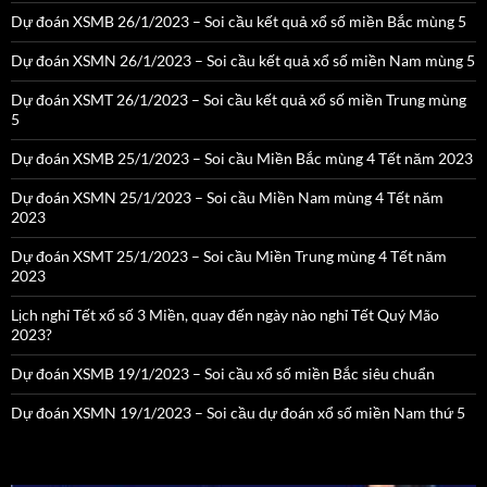
Dự đoán XSMB 26/1/2023 – Soi cầu kết quả xổ số miền Bắc mùng 5
Dự đoán XSMN 26/1/2023 – Soi cầu kết quả xổ số miền Nam mùng 5
Dự đoán XSMT 26/1/2023 – Soi cầu kết quả xổ số miền Trung mùng
5
Dự đoán XSMB 25/1/2023 – Soi cầu Miền Bắc mùng 4 Tết năm 2023
Dự đoán XSMN 25/1/2023 – Soi cầu Miền Nam mùng 4 Tết năm
2023
Dự đoán XSMT 25/1/2023 – Soi cầu Miền Trung mùng 4 Tết năm
2023
Lịch nghỉ Tết xổ số 3 Miền, quay đến ngày nào nghỉ Tết Quý Mão
2023?
Dự đoán XSMB 19/1/2023 – Soi cầu xổ số miền Bắc siêu chuẩn
Dự đoán XSMN 19/1/2023 – Soi cầu dự đoán xổ số miền Nam thứ 5