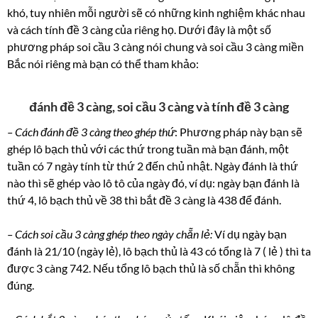
khó, tuy nhiên mỗi người sẽ có những kinh nghiệm khác nhau
và cách tính đề 3 càng của riêng họ. Dưới đây là một số
phương pháp soi cầu 3 càng nói chung và soi cầu 3 càng miền
Bắc nói riêng mà bạn có thể tham khảo:
đánh đề 3 càng, soi cầu 3 càng và tính đề 3 càng
– Cách đánh đề 3 càng theo ghép thứ
: Phương pháp này bạn sẽ
ghép lô bạch thủ với các thứ trong tuần mà bạn đánh, một
tuần có 7 ngày tính từ thứ 2 đến chủ nhật. Ngày đánh là thứ
nào thì sẽ ghép vào lô tô của ngày đó, ví dụ: ngày bạn đánh là
thứ 4, lô bạch thủ về 38 thì bắt đề 3 càng là 438 để đánh.
– Cách soi cầu 3 càng ghép theo ngày chẵn lẻ:
Ví dụ ngày bạn
đánh là 21/10 (ngày lẻ), lô bạch thủ là 43 có tổng là 7 ( lẻ ) thì ta
được 3 càng 742. Nếu tổng lô bạch thủ là số chẵn thì không
đúng.