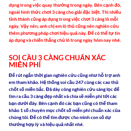
dụng trong việc quay thưởng trong ngày. Bên cạnh đó,
ngoài hình thức chơi 3 càng cho giải đặc biệt. Thì nhiều
tỉnh thành cũng áp dụng trong việc chơi 3 càng lô mỗi
ngày. Vậy nên, anh chị em lô thủ cũng nên nghiên cứu
thêm phương pháp chơi hiệu quả này. Để có thể tự tin
áp dụng và chiến thắng chủ lô trong ngày hôm nay nhé.
SOI CẦU 3 CÀNG CHUẨN XÁC
MIỄN PHÍ
Để rút ngắn thời gian nghiên cứu cũng như hỗ trợ anh
em tham khảo. Hệ thống soi cầu 247 cùng các cao thủ
chốt số miền bắc. Đã dày công nghiên cứu sàng lọc để
tìm ra cầu 3 càng đẹp nhất và chia sẽ miễn phí tới các
bạn dưới đây. Bên cạnh đó các bạn cũng có thể tham
khảo 1 số chuyên mục chốt số miễn phí chuẩn xác của
chúng tôi. Để có thể tìm được cho mình con số dự
thưởng hợp lý và hiệu quả nhất nhé.