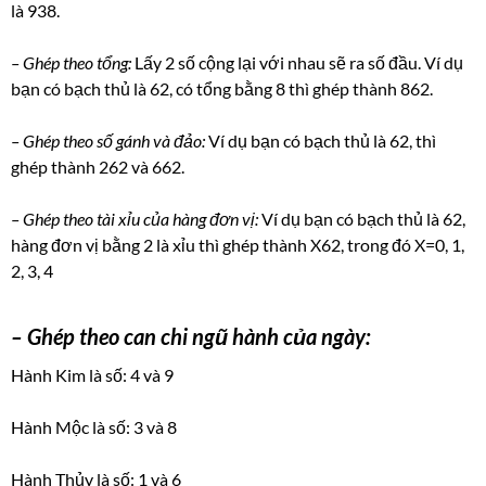
là 938.
– Ghép theo tổng:
Lấy 2 số cộng lại với nhau sẽ ra số đầu. Ví dụ
bạn có bạch thủ là 62, có tổng bằng 8 thì ghép thành 862.
– Ghép theo số gánh và đảo:
Ví dụ bạn có bạch thủ là 62, thì
ghép thành 262 và 662.
– Ghép theo tài xỉu của hàng đơn vị:
Ví dụ bạn có bạch thủ là 62,
hàng đơn vị bằng 2 là xỉu thì ghép thành X62, trong đó X=0, 1,
2, 3, 4
– Ghép theo can chi ngũ hành của ngày:
Hành Kim là số: 4 và 9
Hành Mộc là số: 3 và 8
Hành Thủy là số: 1 và 6