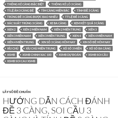
THỐNG KÊ CÀNG ĐẶC BIỆT
THỐNG KÊ LÔ 3 CÀNG
TỈ LỆ ĂN 3 CÀNG ĐỀ
TÌM CÀNG MIỀN BẮC
TÍNH ĐỀ 3 CÀNG
TRÚNG ĐỀ 3 CÀNG ĐƯỢC BAO NHIÊU
TỶ LỆ ĐỀ 3 CÀNG
XÁC SUẤT TRÚNG 3 CÀNG
XE BA CÀNG
XEM KẾT QUẢ 3 CÀNG
XIEN 2
XIÊN 2 MIỀN NAM
XIÊN 2 MIỀN TRUNG
XIÊN 3
XIÊN 3 MIỀN NAM
XIÊN 3 MIỀN TRUNG
XIEN 4
XIÊN 4 MIỀN NAM
XIÊN 4 MIỀN TRUNG
XIN SỐ 3 CÀNG HÔM NAY
XIN SỐ ĐỀ HÔM NAY
XỈU CHỦ
XÍU CHỦ MIỀN TRUNG
XỔ SỐ 3 MIỀN
XỔ SỐ BA CÀNG
XSMB
XSMB CHINH XAC 100
XSMB DỰ ĐOÁN
XSMB SOI CẦU
XSMB SOI CAU XSMB
LẤY SỐ ĐỀ CHUẨN
HƯỚNG DẪN CÁCH ĐÁNH
ĐỀ 3 CÀNG, SOI CẦU 3