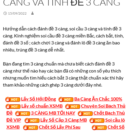
CÀNG VÀ TÍNH ĐỀ 3 CÀNG
15/09/2022
Hướng dẫn cách đánh đề 3 càng, soi cầu 3 càng và tính đề 3
càng. Kinh nghiệm soi cầu đề 3 càng miền Bắc, cách bắt, tính,
đánh đề 3 số ; cách chơi 3 càng và đánh lô đề 3 càng ăn bao
nhiêu, trúng đề 3 càng dễ nhất.
Bạn đang tìm 3 càng chuẩn mà chưa biết cách đánh đề 3
càng như thế nào hay các bạn đã có những con số yêu thích
nhưng muốn tìm hiểu cách bắt 3 càng thật chuẩn xác thì hãy
tham khảo những cách ghép 3 càng dưới đây nhé.
Lấy Số Hội Đồng
Ba Càng Ăn Chắc 100%
Lấy số chuẩn XSMB
Chuyên Soi Bạch Thủ
Đề
3 CÀNG MB TỐI NAY
Chốt Bạch Thủ
Đề VIP
Lấy Số Cặp 3 Càng MB
Soi cầu lô
XSMB
Chốt Số Lấy Phí Sau
Chốt Số