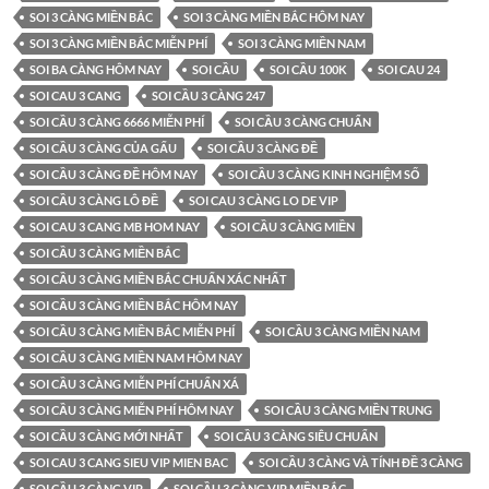
SOI 3 CÀNG MIỀN BẮC
SOI 3 CÀNG MIỀN BẮC HÔM NAY
SOI 3 CÀNG MIỀN BẮC MIỄN PHÍ
SOI 3 CÀNG MIỀN NAM
SOI BA CÀNG HÔM NAY
SOI CẦU
SOI CẦU 100K
SOI CAU 24
SOI CAU 3 CANG
SOI CẦU 3 CÀNG 247
SOI CẦU 3 CÀNG 6666 MIỄN PHÍ
SOI CẦU 3 CÀNG CHUẨN
SOI CẦU 3 CÀNG CỦA GẤU
SOI CẦU 3 CÀNG ĐỀ
SOI CẦU 3 CÀNG ĐỀ HÔM NAY
SOI CẦU 3 CÀNG KINH NGHIỆM SỐ
SOI CẦU 3 CÀNG LÔ ĐỀ
SOI CAU 3 CÀNG LO DE VIP
SOI CAU 3 CANG MB HOM NAY
SOI CẦU 3 CÀNG MIỀN
SOI CẦU 3 CÀNG MIỀN BẮC
SOI CẦU 3 CÀNG MIỀN BẮC CHUẤN XÁC NHẤT
SOI CẦU 3 CÀNG MIỀN BẮC HÔM NAY
SOI CẦU 3 CÀNG MIỀN BẮC MIỄN PHÍ
SOI CẦU 3 CÀNG MIỀN NAM
SOI CẦU 3 CÀNG MIỀN NAM HÔM NAY
SOI CẦU 3 CÀNG MIỄN PHÍ CHUẨN XÁ
SOI CẦU 3 CÀNG MIỄN PHÍ HÔM NAY
SOI CẦU 3 CÀNG MIỀN TRUNG
SOI CẦU 3 CÀNG MỚI NHẤT
SOI CẦU 3 CÀNG SIÊU CHUẨN
SOI CAU 3 CANG SIEU VIP MIEN BAC
SOI CẦU 3 CÀNG VÀ TÍNH ĐỀ 3 CÀNG
SOI CẦU 3 CÀNG VIP
SOI CẦU 3 CÀNG VIP MIỀN BẮC