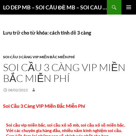
Chuyển
Tìm
LO DEP MB – SOI CÂU ĐỀ MB – SOI CAU 3 CANG XSMB
đến
kiếm
TRÌNH
nội
ĐƠN CƠ
dung
SỞ
Lưu trữ cho từ khóa: cách tính đề 3 càng
SOI CẦU 3 CÀNG VIP MIỀN BẮC MIỄN PHÍ
SOI CẦU 3 CÀNG VIP MIỀN
BẮC MIỄN PHÍ
08/02/2023
Soi Cầu 3 Càng VIP Miền Bắc Miễn Phí
Soi cầu vip miền bắc, soi cầu xổ số mb, soi cầu xổ số miền bắc.
Với các chuyên gia hàng đầu, nhiều năm kinh nghiệm soi cầu.
Cam kết đem lại những con số chính xác nhất cho bạn.