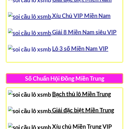
Xíu Chủ VIP Miền Nam
Giải 8 Miền Nam siêu VIP
Lô 3 số Miền Nam VIP
Số Chuẩn Hội Đồng Miền Trung
Bạch thủ lô Miền Trung
Giải đặc biệt Miền Trung
Xíu chủ Miền Trung VIP