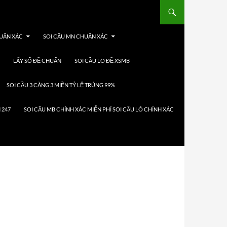
HUẨN XÁC
SOI CẦU MN CHUẨN XÁC
LẤY SỐ ĐỀ CHUẨN
SOI CẦU LÔ ĐỀ XSMB
SOI CẦU 3 CÀNG 3 MIỀN TỶ LỆ TRÚNG 99%
 247
SOI CẦU MB CHÍNH XÁC MIỄN PHÍ SOI CẦU LÔ CHÍNH XÁC