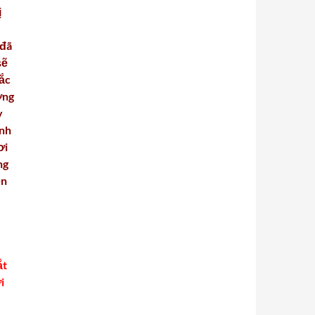
ị
 đã
sẽ
bắc
ởng
y
ành
ơi
ng
ền
ắt
i