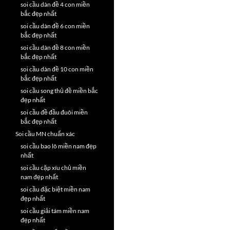
soi cầu dàn đề 4 con miền
bắc đẹp nhất
soi cầu dàn đề 6 con miền
bắc đẹp nhất
soi cầu dàn đề 8 con miền
bắc đẹp nhất
soi cầu dàn đề 10 con miền
bắc đẹp nhất
soi cầu song thủ đề miền bắc
đẹp nhất
soi cầu đề đầu đuôi miền
bắc đẹp nhất
Soi cầu MN chuẩn xác
soi cầu bao lô miền nam đẹp
nhất
soi cầu cặp xíu chủ miền
nam đẹp nhất
soi cầu đặc biệt miền nam
đẹp nhất
soi cầu giải tám miền nam
đẹp nhất