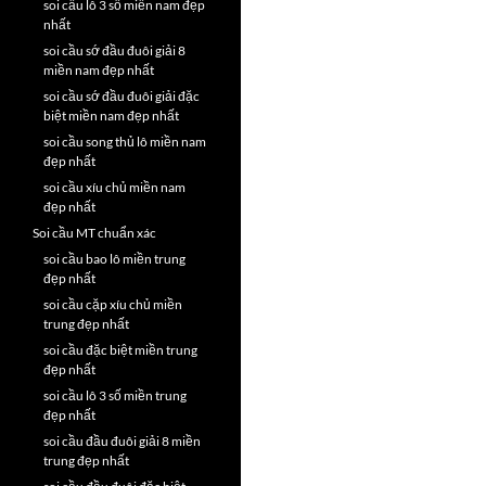
soi cầu lô 3 số miền nam đẹp
nhất
soi cầu sớ đầu đuôi giải 8
miền nam đẹp nhất
soi cầu sớ đầu đuôi giải đặc
biệt miền nam đẹp nhất
soi cầu song thủ lô miền nam
đẹp nhất
soi cầu xíu chủ miền nam
đẹp nhất
Soi cầu MT chuẩn xác
soi cầu bao lô miền trung
đẹp nhất
soi cầu cặp xíu chủ miền
trung đẹp nhất
soi cầu đặc biệt miền trung
đẹp nhất
soi cầu lô 3 số miền trung
đẹp nhất
soi cầu đầu đuôi giải 8 miền
trung đẹp nhất