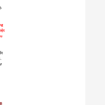
ô
ng
iệt
ều
ết
.
tư
MB