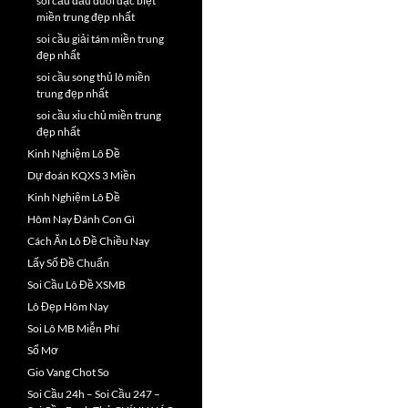
soi cầu đầu đuôi đặc biệt
miền trung đẹp nhất
soi cầu giải tám miền trung
đẹp nhất
soi cầu song thủ lô miền
trung đẹp nhất
soi cầu xỉu chủ miền trung
đẹp nhất
Kinh Nghiệm Lô Đề
Dự đoán KQXS 3 Miền
Kinh Nghiệm Lô Đề
Hôm Nay Đánh Con Gì
Cách Ăn Lô Đề Chiều Nay
Lấy Số Đề Chuẩn
Soi Cầu Lô Đề XSMB
Lô Đẹp Hôm Nay
Soi Lô MB Miễn Phí
Sổ Mơ
Gio Vang Chot So
Soi Cầu 24h – Soi Cầu 247 –