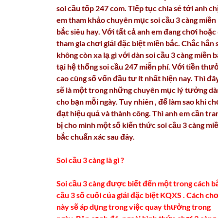
soi cầu tốp 247 com. Tiếp tục chia sẻ tới anh ch
em tham khảo chuyên mục soi cầu 3 càng miền
bắc siêu hay. Với tất cả anh em đang chơi hoặc
tham gia chơi giải đặc biệt miền bắc. Chắc hẳn 
không còn xa lạ gì với dàn soi cầu 3 càng miền 
tại hệ thống soi cầu 247 miễn phí. Với tiền thư
cao cùng số vốn đầu tư ít nhất hiện nay. Thì đâ
sẽ là một trong những chuyên mục lý tưởng d
cho bạn mỗi ngày. Tuy nhiên , để làm sao khi ch
đạt hiệu quả và thành công. Thì anh em cần tra
bị cho mình một số kiến thức soi cầu 3 càng mi
bắc chuẩn xác sau đây.
Soi cầu 3 càng là gì ?
Soi cầu 3 càng được biết đến một trong cách b
cầu 3 số cuối của giải đặc biệt KQXS . Cách chơ
này sẽ áp dụng trong việc quay thưởng trong