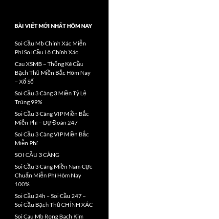
cho:
BÀI VIẾT MỚI NHẤT HÔM NAY
Soi Cầu Mb Chính Xác Miễn
Phí Soi Cầu Lô Chính Xác
Cau XSMB – Thống Kê Cầu
Bạch Thủ Miền Bắc Hôm Nay
– Xổ Số
Soi Cầu 3 Càng 3 Miền Tỷ Lệ
Trúng 99%
Soi Cầu 3 Càng VIP Miền Bắc
Miễn Phí – Dự Đoán 247
Soi Cầu 3 Càng VIP Miền Bắc
Miễn Phí
SOI CẦU 3 CÀNG
Soi Cầu 3 Càng Miền Nam Cực
Chuẩn Miễn Phí Hôm Nay
100%
Soi Cầu 24h – Soi Cầu 247 –
Soi Cầu Bạch Thủ CHÍNH XÁC
Soi Cau Mb Rong Bach Kim