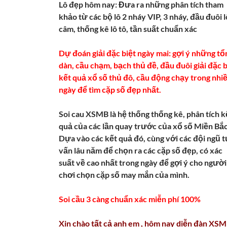
Lô đẹp hôm nay: Đưa ra những phân tích tham
khảo từ các bộ lô 2 nháy VIP, 3 nháy, đầu đuôi l
câm, thống kê lô tô, tần suất chuẩn xác
Dự đoán giải đặc biệt ngày mai: gợi ý những tổ
dàn, cầu chạm, bạch thủ đề, đầu đuôi giải đặc b
kết quả xổ số thủ đô, cầu động chạy trong nhi
ngày để tìm cặp số đẹp nhất.
Soi cau XSMB là hệ thống thống kê, phân tích k
quả của các lần quay trước của xổ số Miền Bắc
Dựa vào các kết quả đó, cùng với các đội ngũ 
vấn lâu năm để chọn ra các cặp số đẹp, có xác
suất về cao nhất trong ngày để gợi ý cho người
chơi chọn cặp số may mắn của mình.
Soi cầu 3 càng chuẩn xác miễn phí 100%
Xin chào tất cả anh em , hôm nay diễn đàn XS