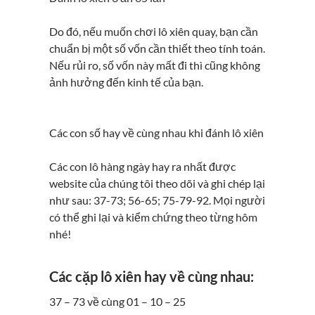
Do đó, nếu muốn chơi lô xiên quay, bạn cần
chuẩn bị một số vốn cần thiết theo tính toán.
Nếu rủi ro, số vốn này mất đi thì cũng không
ảnh hưởng đến kinh tế của bạn.
Các con số hay về cùng nhau khi đánh lô xiên
Các con lô hàng ngày hay ra nhất được
website của chúng tôi theo dõi và ghi chép lại
như sau: 37-73; 56-65; 75-79-92. Mọi người
có thể ghi lại và kiểm chứng theo từng hôm
nhé!
Các cặp lô xiên hay về cùng nhau:
37 – 73 về cùng 01 – 10 – 25