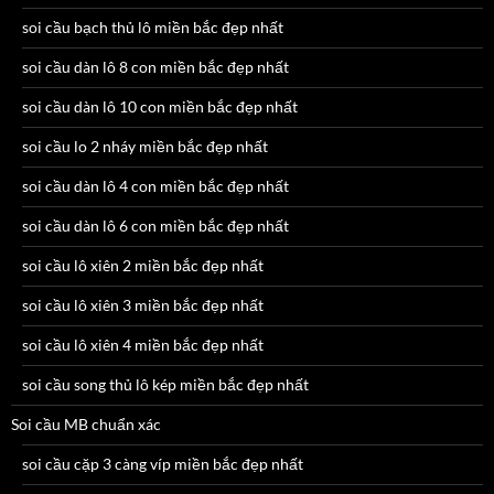
soi cầu bạch thủ lô miền bắc đẹp nhất
soi cầu dàn lô 8 con miền bắc đẹp nhất
soi cầu dàn lô 10 con miền bắc đẹp nhất
soi cầu lo 2 nháy miền bắc đẹp nhất
soi cầu dàn lô 4 con miền bắc đẹp nhất
soi cầu dàn lô 6 con miền bắc đẹp nhất
soi cầu lô xiên 2 miền bắc đẹp nhất
soi cầu lô xiên 3 miền bắc đẹp nhất
soi cầu lô xiên 4 miền bắc đẹp nhất
soi cầu song thủ lô kép miền bắc đẹp nhất
Soi cầu MB chuẩn xác
soi cầu cặp 3 càng víp miền bắc đẹp nhất