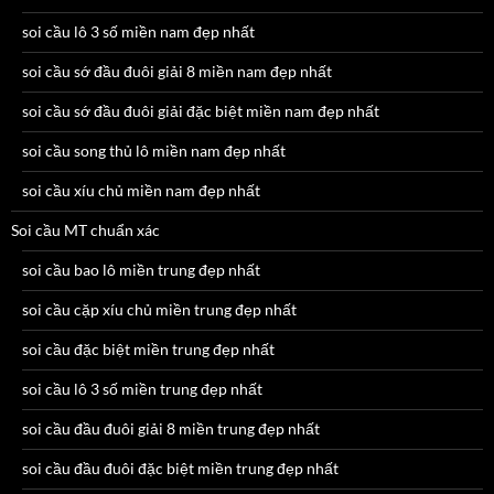
soi cầu lô 3 số miền nam đẹp nhất
soi cầu sớ đầu đuôi giải 8 miền nam đẹp nhất
soi cầu sớ đầu đuôi giải đặc biệt miền nam đẹp nhất
soi cầu song thủ lô miền nam đẹp nhất
soi cầu xíu chủ miền nam đẹp nhất
Soi cầu MT chuẩn xác
soi cầu bao lô miền trung đẹp nhất
soi cầu cặp xíu chủ miền trung đẹp nhất
soi cầu đặc biệt miền trung đẹp nhất
soi cầu lô 3 số miền trung đẹp nhất
soi cầu đầu đuôi giải 8 miền trung đẹp nhất
soi cầu đầu đuôi đặc biệt miền trung đẹp nhất