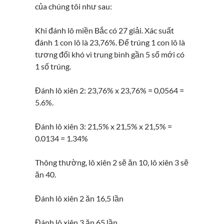
của chúng tôi như sau:
Khi đánh lô miền Bắc có 27 giải. Xác suất
đánh 1 con lô là 23,76%. Để trúng 1 con lô là
tương đối khó vì trung bình gần 5 số mới có
1 số trúng.
Đánh lô xiên 2: 23,76% x 23,76% = 0,0564 =
5.6%.
Đánh lô xiên 3: 21,5% x 21,5% x 21,5% =
0.0134 = 1.34%
Thông thường, lô xiên 2 sẽ ăn 10, lô xiên 3 sẽ
ăn 40.
Đánh lô xiên 2 ăn 16,5 lần
Đánh lô xiên 3 ăn 65 lần