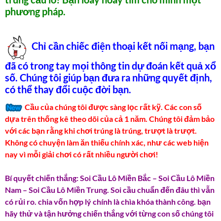
phương pháp.
Chỉ cần chiếc điện thoại kết nối mạng, bạn
đã có trong tay mọi thông tin dự đoán kết quả xổ
số. Chúng tôi giúp bạn đưa ra những quyết định,
có thể thay đổi cuộc đời bạn.
Cầu của chúng tôi được sàng lọc rất kỹ. Các con số
dựa trên thống kê theo dõi của cả 1 năm. Chúng tôi đảm bảo
với các bạn rằng khi chơi trúng là trúng, trượt là trượt.
Không có chuyện làm ăn thiếu chính xác, như các web hiện
nay vì mỗi giải chơi có rất nhiều người chơi!
Bí quyết chiến thắng: Soi Cầu Lô Miền Bắc – Soi Cầu Lô Miền
Nam – Soi Cầu Lô Miền Trung. Soi cầu chuẩn đến đâu thì vẫn
có rủi ro. chia vốn hợp lý chính là chìa khóa thành công. bạn
hãy thử và tận hưởng chiến thắng với từng con số chúng tôi