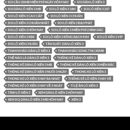
SOI CẦU XSMB MIỄN PHÍ NGÀY HÔM NAY
SOI DÀN LÔ XIÊN 3
SOI DÀN LÔ XIÊN 3 MB
SOI LÔ XIÊN 3 18H
SOI LÔ XIÊN 3 247
SOI LÔ XIÊN 3 CAO CẤP
SOI LÔ XIÊN 3 CHUẨN
SOI LÔ XIÊN 3 CHUẨN NHẤT
SOI LÔ XIÊN 3 ĐẠI PHÁT
SOI LÔ XIÊN 3 HÔM NAY
SOI LÔ XIÊN 3 MIỄN PHÍ CHÍNH XÁC
SOI LÔ XIÊN 3 RBK
SOI LÔ XIÊN 3 RỒNG BẠCH KIM
SOI LÔ XIÊN 3 VÍP
SOI LÔ XIÊN CHUẨN
TẦN SUẤT DÀN LÔ XIÊN 3
THAM KHẢO DÀN LÔ XIÊN 3
THAM KHẢO SONG THU XSMB
THẾ NÀO LÀ DÀN LÔ XIÊN 3
THỐNG KÊ DÀN LÔ XIÊN 3
THỐNG KÊ DÀN LÔ XIÊN 3 MB
THỐNG KÊ DÀN LÔ XIÊN 3 MIỀN BẮC
THỐNG KÊ DÀN LÔ XIÊN 3 NUÔI 3 NGÀY
THONG KE LÔ XIÊN 3
THONG KE LÔ XIÊN 3 HAY RA NHAT
THỐNG KÊ LÔ XIÊN 3 HAY VỀ
THỐNG KÊ LÔ XIÊN 3 HAY VỀ 5 NGÀY
TỈ LỆ ĂN LÔ XIÊN 3
TÍNH LÔ XIÊN 3
XEM DÀN LÔ XIÊN 3 HÔM NAY
XEM KQ DÀN LÔ XIÊN 3 MB HÔM NAY
XIÊN 3