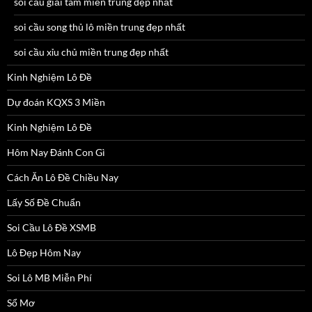
soi cầu giải tám miền trung đẹp nhất
soi cầu song thủ lô miền trung đẹp nhất
soi cầu xỉu chủ miền trung đẹp nhất
Kinh Nghiệm Lô Đề
Dự đoán KQXS 3 Miền
Kinh Nghiệm Lô Đề
Hôm Nay Đánh Con Gì
Cách Ăn Lô Đề Chiều Nay
Lấy Số Đề Chuẩn
Soi Cầu Lô Đề XSMB
Lô Đẹp Hôm Nay
Soi Lô MB Miễn Phí
Sổ Mơ