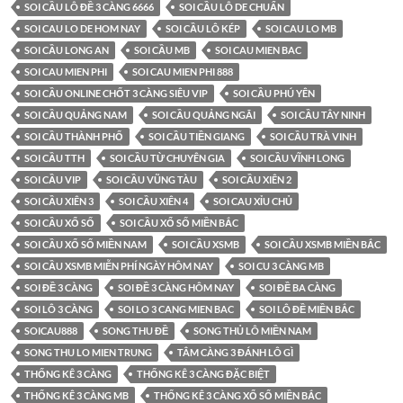
SOI CẦU LÔ ĐỀ 3 CÀNG 6666
SOI CẦU LÔ DE CHUẨN
SOI CAU LO DE HOM NAY
SOI CẦU LÔ KÉP
SOI CAU LO MB
SOI CẦU LONG AN
SOI CẦU MB
SOI CAU MIEN BAC
SOI CAU MIEN PHI
SOI CAU MIEN PHI 888
SOI CẦU ONLINE CHỐT 3 CÀNG SIÊU VIP
SOI CẦU PHÚ YÊN
SOI CẦU QUẢNG NAM
SOI CẦU QUẢNG NGÃI
SOI CẦU TÂY NINH
SOI CẦU THÀNH PHỐ
SOI CẦU TIỀN GIANG
SOI CẦU TRÀ VINH
SOI CẦU TTH
SOI CẦU TỪ CHUYÊN GIA
SOI CẦU VĨNH LONG
SOI CẦU VIP
SOI CẦU VŨNG TÀU
SOI CẦU XIÊN 2
SOI CẦU XIÊN 3
SOI CẦU XIÊN 4
SOI CAU XỈU CHỦ
SOI CẦU XỔ SỐ
SOI CẦU XỔ SỐ MIỀN BẮC
SOI CẦU XỔ SỐ MIỀN NAM
SOI CẦU XSMB
SOI CẦU XSMB MIỀN BẮC
SOI CẦU XSMB MIỄN PHÍ NGÀY HÔM NAY
SOI CU 3 CÀNG MB
SOI ĐỀ 3 CÀNG
SOI ĐỀ 3 CÀNG HÔM NAY
SOI ĐỀ BA CÀNG
SOI LÔ 3 CÀNG
SOI LO 3 CANG MIEN BAC
SOI LÔ ĐỀ MIỀN BẮC
SOICAU888
SONG THU ĐỀ
SONG THỦ LÔ MIỀN NAM
SONG THU LO MIEN TRUNG
TÂM CÀNG 3 ĐÁNH LÔ GÌ
THỐNG KÊ 3 CÀNG
THỐNG KÊ 3 CÀNG ĐẶC BIỆT
THỐNG KÊ 3 CÀNG MB
THỐNG KÊ 3 CÀNG XỔ SỐ MIỀN BẮC