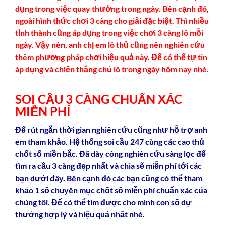
dụng trong việc quay thưởng trong ngày. Bên cạnh đó,
ngoài hình thức chơi 3 càng cho giải đặc biệt. Thì nhiều
tỉnh thành cũng áp dụng trong việc chơi 3 càng lô mỗi
ngày. Vậy nên, anh chị em lô thủ cũng nên nghiên cứu
thêm phương pháp chơi hiệu quả này. Để có thể tự tin
áp dụng và chiến thắng chủ lô trong ngày hôm nay nhé.
SOI CẦU 3 CÀNG CHUẨN XÁC
MIỄN PHÍ
Để rút ngắn thời gian nghiên cứu cũng như hỗ trợ anh
em tham khảo. Hệ thống soi cầu 247 cùng các cao thủ
chốt số miền bắc. Đã dày công nghiên cứu sàng lọc để
tìm ra cầu 3 càng đẹp nhất và chia sẽ miễn phí tới các
bạn dưới đây. Bên cạnh đó các bạn cũng có thể tham
khảo 1 số chuyên mục chốt số miễn phí chuẩn xác của
chúng tôi. Để có thể tìm được cho mình con số dự
thưởng hợp lý và hiệu quả nhất nhé.