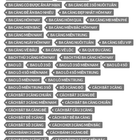
BA CÀNG CÓ ĐƯỢC ĂN ÁP MẠN
BA CÀNG ĐỀ 3 SỐ NUÔI TUẦN
BA CÀNG ĐỀ ĂN BAO NHIÊU
BA CÀNG ĐẸP NHẤT HÔM NAY
BA CÀNG HÔM NAY
BA CÀNG HÔM QUA
BA CÀNG MB MIỄN PHÍ
BA CANG MIEN BAC
BA CÀNG MIỀN BẮC HÔM NAY
BA CÀNG MIỀN NAM
BA CÀNG MIỀN TRUNG
BA CÀNG NGÀY HÔM NAY
BA CÀNG NUÔI TUẦN
BA CÀNG SIÊU VIP
BA CÀNG VỀ ĐÂU
BA CÀNG VỀ LỘC
BA QUE ĐU CÀNG
BẠCH THỦ 3 CÀNG HÔM NAY
BẠCH THỦ BA CÀNG HÔM NAY
BAO LÔ
BAO LÔ 3 SỐ
BAO LÔ 3 SỐ MIỀN NAM
BAO LÔ 4 SỐ
BAO LÔ 4 SỐ MIỀN NAM
BAO LÔ 4 SỐ MIỀN TRUNG
BAO LÔ MIỀN NAM
BAO LÔ MIỀN TRUNG
BAO LÔ MIỀN TRUNG 3 SỐ
BỐ 3 CÀNG ĐỘ
CÁCH BẮT 3 CÀNG
CÁCH BẮT 3 CÀNG CHUẨN
CÁCH BẮT 3 CÀNG ĐỀ
CÁCH BẮT 3 CÀNG MIỀN NAM
CÁCH BẮT BA CÀNG CHUẨN
CÁCH BẮT BA CÀNG ĐỀ
CÁCH BẮT CẦU 3 CÀNG
CÁCH BẮT ĐỀ 3 CÀNG
CÁCH BẮT ĐỀ BA CÀNG
CÁCH BẮT SỐ 3 CÀNG
CÁCH CHƠI 3 CÀNG MIỀN BẮC
CÁCH ĐÁNH 3 CÀNG
CÁCH ĐÁNH 3 CÀNG ĐỀ
CÁCH ĐÁNH 3 CÀNG LÔ
CÁCH ĐÁNH 3 CÀNG MIỀN BẮC