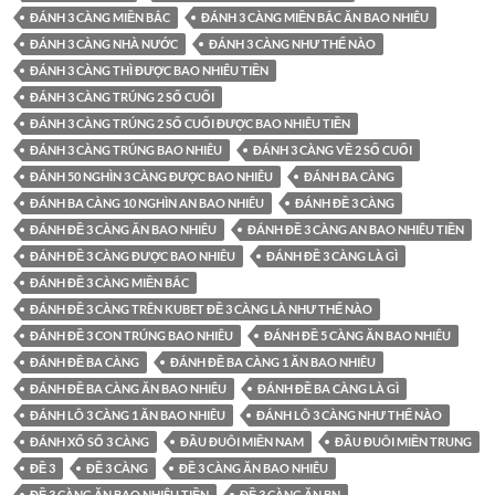
ĐÁNH 3 CÀNG MIỀN BẮC
ĐÁNH 3 CÀNG MIỀN BẮC ĂN BAO NHIÊU
ĐÁNH 3 CÀNG NHÀ NƯỚC
ĐÁNH 3 CÀNG NHƯ THẾ NÀO
ĐÁNH 3 CÀNG THÌ ĐƯỢC BAO NHIÊU TIỀN
ĐÁNH 3 CÀNG TRÚNG 2 SỐ CUỐI
ĐÁNH 3 CÀNG TRÚNG 2 SỐ CUỐI ĐƯỢC BAO NHIÊU TIỀN
ĐÁNH 3 CÀNG TRÚNG BAO NHIÊU
ĐÁNH 3 CÀNG VỀ 2 SỐ CUỐI
ĐÁNH 50 NGHÌN 3 CÀNG ĐƯỢC BAO NHIÊU
ĐÁNH BA CÀNG
ĐÁNH BA CÀNG 10 NGHÌN AN BAO NHIÊU
ĐÁNH ĐỀ 3 CÀNG
ĐÁNH ĐỀ 3 CÀNG ĂN BAO NHIÊU
ĐÁNH ĐỀ 3 CÀNG AN BAO NHIÊU TIỀN
ĐÁNH ĐỀ 3 CÀNG ĐƯỢC BAO NHIÊU
ĐÁNH ĐỀ 3 CÀNG LÀ GÌ
ĐÁNH ĐỀ 3 CÀNG MIỀN BẮC
ĐÁNH ĐỀ 3 CÀNG TRÊN KUBET ĐỀ 3 CÀNG LÀ NHƯ THẾ NÀO
ĐÁNH ĐỀ 3 CON TRÚNG BAO NHIÊU
ĐÁNH ĐỀ 5 CÀNG ĂN BAO NHIÊU
ĐÁNH ĐỀ BA CÀNG
ĐÁNH ĐỀ BA CÀNG 1 ĂN BAO NHIÊU
ĐÁNH ĐỀ BA CÀNG ĂN BAO NHIÊU
ĐÁNH ĐỀ BA CÀNG LÀ GÌ
ĐÁNH LÔ 3 CÀNG 1 ĂN BAO NHIÊU
ĐÁNH LÔ 3 CÀNG NHƯ THẾ NÀO
ĐÁNH XỔ SỐ 3 CÀNG
ĐẦU ĐUÔI MIỀN NAM
ĐẦU ĐUÔI MIỀN TRUNG
ĐỀ 3
ĐỀ 3 CÀNG
ĐỀ 3 CÀNG ĂN BAO NHIÊU
ĐỀ 3 CÀNG ĂN BAO NHIÊU TIỀN
ĐỀ 3 CÀNG ĂN BN