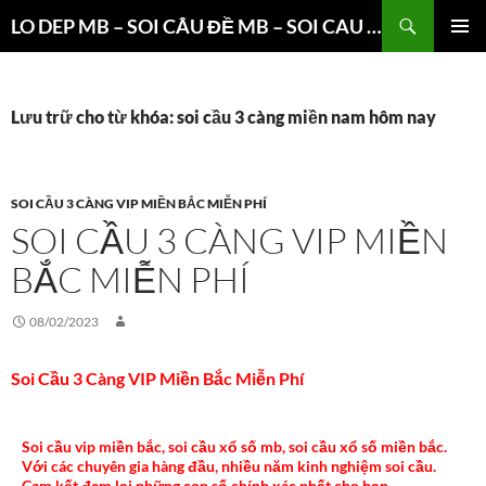
Chuyển
Tìm
LO DEP MB – SOI CÂU ĐỀ MB – SOI CAU 3 CANG XSMB
đến
kiếm
TRÌNH
nội
ĐƠN CƠ
dung
SỞ
Lưu trữ cho từ khóa: soi cầu 3 càng miền nam hôm nay
SOI CẦU 3 CÀNG VIP MIỀN BẮC MIỄN PHÍ
SOI CẦU 3 CÀNG VIP MIỀN
BẮC MIỄN PHÍ
08/02/2023
Soi Cầu 3 Càng VIP Miền Bắc Miễn Phí
Soi cầu vip miền bắc, soi cầu xổ số mb, soi cầu xổ số miền bắc.
Với các chuyên gia hàng đầu, nhiều năm kinh nghiệm soi cầu.
Cam kết đem lại những con số chính xác nhất cho bạn.