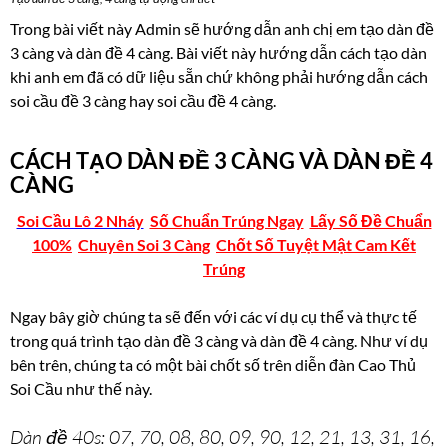
Trong bài viết này Admin sẽ hướng dẫn anh chị em tạo dàn đề
3 càng và dàn đề 4 càng. Bài viết này hướng dẫn cách tạo dàn
khi anh em đã có dữ liệu sẵn chứ không phải hướng dẫn cách
soi cầu đề 3 càng hay soi cầu đề 4 càng.
CÁCH TẠO DÀN ĐỀ 3 CÀNG VÀ DÀN ĐỀ 4
CÀNG
Soi Cầu Lô 2 Nháy
Số Chuẩn Trúng Ngay
Lấy Số Đề Chuẩn
100%
Chuyên Soi 3 Càng
Chốt Số Tuyệt Mật Cam Kết
Trúng
Ngay bây giờ chúng ta sẽ đến với các ví dụ cụ thể và thực tế
trong quá trình tạo dàn đề 3 càng và dàn đề 4 càng. Như ví dụ
bên trên, chúng ta có một bài chốt số trên diễn đàn Cao Thủ
Soi Cầu như thế này.
Dàn đề 40s: 07, 70, 08, 80, 09, 90, 12, 21, 13, 31, 16,