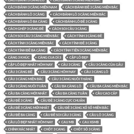
CÁCH ĐÁNH 3 CÀNG MIỀN NAM
CÁCH ĐÁNH ĐỀ 3 CÀNG MIỀN BẮC
CÁCH ĐÁNH LÔ 3 CÀNG
CÁCH ĐÁNH LÔ 3 CÀNG MIỀN BẮC
CÁCH ĐÁNH LÔ BA CÀNG
CÁCH ĐÁNH LÔ ĐỀ 3 CÀNG
CÁCH GHÉP 3 CÀNG ĐỀ
CÁCH SOI CẦU 3 CÀNG
CÁCH SOI CẦU 3 CÀNG MIỀN BẮC
CÁCH TÍNH 3 CÀNG ĐỀ
CÁCH TÍNH 3 CÀNG MIỀN BẮC
CÁCH TÍNH ĐỀ 3 CÀNG
CÁCH TÍNH ĐỀ BA CÀNG
CÁCH TÍNH TIỀN 3 CÀNG MIỀN BẮC
CÀNG 3 KHÚC
CÀNG CUA DÌ 3
CẶP LÔ ĐẸP
CẶP LÔ ĐẸP NHẤT HÔM NAY
CẦU 3 CÀNG
CẦU 3 CÀNG CỦA GẤU
CẦU 3 CÀNG ĐỀ
CẦU 3 CÀNG HÔM NAY
CẦU 3 CÀNG LÔ
CẦU 3 CÀNG MIỀN BẮC
CẦU 3 CÀNG NUÔI THÁNG
CẦU 3 CÀNG NUÔI TUẦN
CẦU BA CÀNG LÔ
CẦU BA CÀNG MIỀN BẮC
CẦU BA CÀNG MỚI NHẤT
CẦU BA CÀNG TUẦN
CẦU CAO CẤP
CẦU ĐỀ 3 CÀNG
CẦU ĐỀ 3 CÀNG CỰC CHUẨN
CẦU ĐỀ 3 CÀNG MỚI NHẤT
CẦU ĐỀ 3 CÀNG XỔ SỐ MIỀN BẮC
CẦU ĐỀ BA CÀNG
CẦU ĐỀ SOI CẦU 3 CÀNG
CẦU LÔ 3 CÀNG
CẦU LÔ ĐẸP NHẤT HÔM NAY
CAU MB
CAU XSMB
CHÍNH XÁC NHẤT
CHỐT 3 CANG
CHỐT SỐ 3 CÀNG