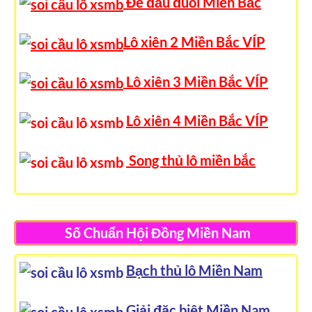
Đề đầu đuôi Miền Bắc
Lô xiên 2 Miền Bắc VÍP
Lô xiên 3 Miền Bắc VÍP
Lô xiên 4 Miền Bắc VÍP
Song thủ lô miền bắc
Số Chuẩn Hội Đồng Miền Nam
Bạch thủ lô Miền Nam
Giải đặc biệt Miền Nam