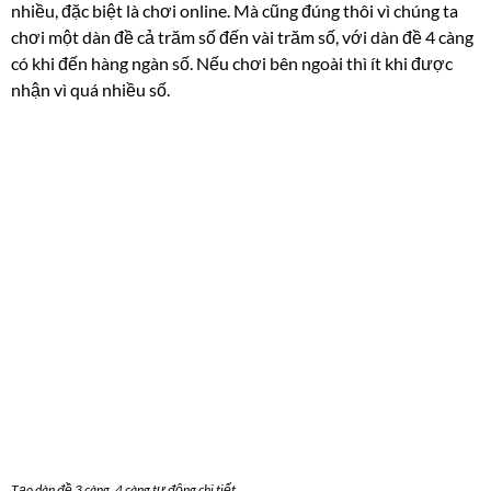
nhiều, đặc biệt là chơi online. Mà cũng đúng thôi vì chúng ta
chơi một dàn đề cả trăm số đến vài trăm số, với dàn đề 4 càng
có khi đến hàng ngàn số. Nếu chơi bên ngoài thì ít khi được
nhận vì quá nhiều số.
Tạo dàn đề 3 càng, 4 càng tự động chi tiết