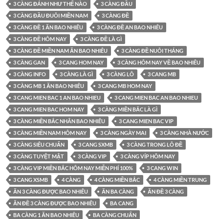
3 CÀNG ĐÁNH NHƯ THẾ NÀO
3 CÀNG ĐẦU
3 CÀNG ĐẦU ĐUÔI MIỀN NAM
3 CÀNG ĐỀ
3 CÀNG ĐỀ 1 ĂN BAO NHIÊU
3 CÀNG ĐỀ AN BAO NHIÊU
3 CÀNG ĐỀ HÔM NAY
3 CÀNG ĐỀ LÀ GÌ
3 CÀNG ĐỀ MIỀN NAM ĂN BAO NHIÊU
3 CÀNG ĐỀ NUÔI THÁNG
3 CÀNG GAN
3 CANG HOM NAY
3 CÀNG HÔM NAY VỀ BAO NHIÊU
3 CÀNG INFO
3 CÀNG LÀ GÌ
3 CÀNG LÔ
3 CANG MB
3 CÀNG MB 1 ĂN BAO NHIÊU
3 CANG MB HOM NAY
3 CANG MIEN BAC 1 AN BAO NHIEU
3 CANG MIEN BAC AN BAO NHIEU
3 CANG MIEN BAC HOM NAY
3 CÀNG MIỀN BẮC LÀ GÌ
3 CÀNG MIỀN BẮC NHÂN BAO NHIÊU
3 CANG MIEN BAC VIP
3 CÀNG MIỀN NAM HÔM NAY
3 CÀNG NGÀY MAI
3 CÀNG NHÀ NƯỚC
3 CÀNG SIÊU CHUẨN
3 CANG SXMB
3 CÀNG TRONG LÔ ĐỀ
3 CÀNG TUYỆT MẬT
3 CÀNG VIP
3 CÀNG VÍP HÔM NAY
3 CÀNG VIP MIỀN BẮC HÔM NAY MIỄN PHÍ 100%
3 CANG WIN
3 CANG XSMB
4 CÀNG
4 CÀNG MIỀN BẮC
4 CÀNG MIỀN TRUNG
ĂN 3 CÀNG ĐƯỢC BAO NHIÊU
ĂN BA CÀNG
ĂN ĐỀ 3 CÀNG
ĂN ĐỀ 3 CÀNG ĐƯỢC BAO NHIÊU
BA CANG
BA CÀNG 1 ĂN BAO NHIÊU
BA CÀNG CHUẨN