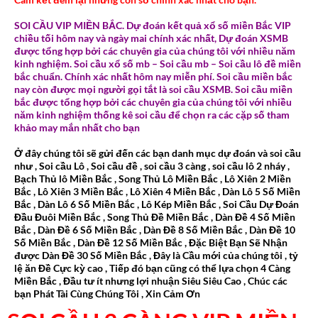
SOI CẦU VIP MIỀN BẮC. Dự đoán kết quả xổ số miền Bắc VIP
chiều tối hôm nay và ngày mai chính xác nhất, Dự đoán XSMB
được tổng hợp bởi các chuyên gia của chúng tôi với nhiều năm
kinh nghiệm. Soi cầu xổ số mb – Soi cầu mb – Soi cầu lô đề miền
bắc chuẩn. Chính xác nhất hôm nay miễn phí. Soi cầu miền bắc
nay còn được mọi người gọi tắt là soi cầu XSMB. Soi cầu miền
bắc được tổng hợp bởi các chuyên gia của chúng tôi với nhiều
năm kinh nghiệm thống kê soi cầu để chọn ra các cặp số tham
khảo may mắn nhất cho bạn
Ở đây chúng tôi sẽ gửi đến các bạn danh mục dự đoán và soi cầu
như , Soi cầu Lô , Soi cầu đề , soi cầu 3 càng , soi cầu lô 2 nháy ,
Bạch Thủ lô Miền Bắc , Song Thủ Lô Miền Bắc , Lô Xiên 2 Miền
Bắc , Lô Xiên 3 Miền Bắc , Lô Xiên 4 Miền Bắc , Dàn Lô 5 Số Miền
Bắc , Dàn Lô 6 Số Miền Bắc , Lô Kép Miền Bắc , Soi Cầu Dự Đoán
Đầu Đuôi Miền Bắc , Song Thủ Đề Miền Bắc , Dàn Đề 4 Số Miền
Bắc , Dàn Đề 6 Số Miền Bắc , Dàn Đề 8 Số Miền Bắc , Dàn Đề 10
Số Miền Bắc , Dàn Đề 12 Số Miền Bắc , Đặc Biệt Bạn Sẽ Nhận
được Dàn Đề 30 Số Miền Bắc , Đây là Cầu mới của chúng tôi , tỷ
lệ ăn Đề Cực kỳ cao , Tiếp đó bạn cũng có thể lựa chọn 4 Càng
Miền Bắc , Đầu tư ít nhưng lợi nhuận Siêu Siêu Cao , Chúc các
bạn Phát Tài Cùng Chúng Tôi , Xin Cảm Ơn