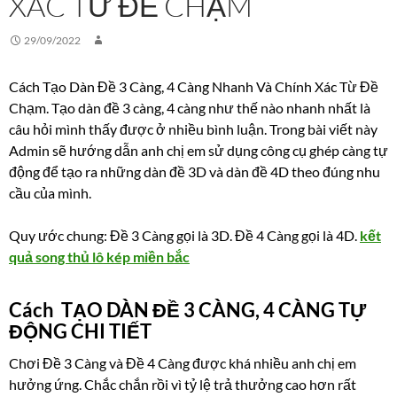
XÁC TỪ ĐỀ CHẠM
29/09/2022
Cách Tạo Dàn Đề 3 Càng, 4 Càng Nhanh Và Chính Xác Từ Đề
Chạm. Tạo dàn đề 3 càng, 4 càng như thế nào nhanh nhất là
câu hỏi mình thấy được ở nhiều bình luận. Trong bài viết này
Admin sẽ hướng dẫn anh chị em sử dụng công cụ ghép càng tự
động để tạo ra những dàn đề 3D và dàn đề 4D theo đúng nhu
cầu của mình.
Quy ước chung: Đề 3 Càng gọi là 3D. Đề 4 Càng gọi là 4D.
kết
quả song thủ lô kép miền bắc
Cách TẠO DÀN ĐỀ 3 CÀNG, 4 CÀNG TỰ
ĐỘNG CHI TIẾT
Chơi Đề 3 Càng và Đề 4 Càng được khá nhiều anh chị em
hưởng ứng. Chắc chắn rồi vì tỷ lệ trả thưởng cao hơn rất