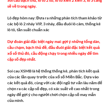
Soi cầu bạch thủ, lô tô 2 số, lô tô xiên 2 xiên 3, lô 3 càng
sẽ về trong ngày.
Lô đẹp hôm nay: Đưa ra những phân tích tham khảo từ
các bộ lô 2 nháy VIP, 3 nháy, đầu đuôi lô câm, thống kê
lô tô, tần suất chuẩn xác
Dự đoán giải đặc biệt ngày mai: gợi ý những tổng dàn,
cầu chạm, bạch thủ đề, đầu đuôi giải đặc biệt kết quả
xổ số thủ đô, cầu động chạy trong nhiều ngày để tìm
cặp số đẹp nhất.
Soi cau XSMB là hệ thống thống kê, phân tích kết quả
của các lần quay trước của xổ số Miền Bắc. Dựa vào
các kết quả đó, cùng với các đội ngũ tư vấn lâu năm để
chọn ra các cặp số đẹp, có xác suất về cao nhất trong
ngày để gợi ý cho người chơi chọn cặp số may mắn
của mình.