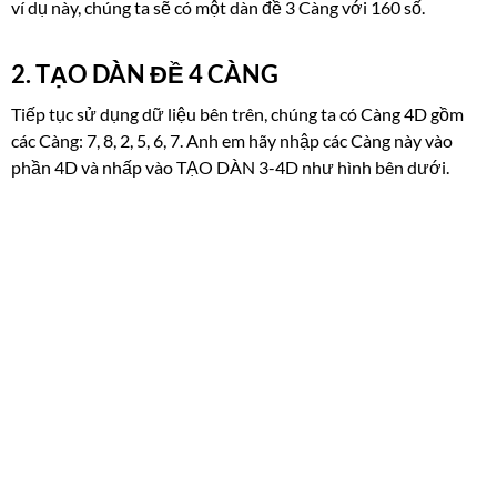
ví dụ này, chúng ta sẽ có một dàn đề 3 Càng với 160 số.
2. TẠO DÀN ĐỀ 4 CÀNG
Tiếp tục sử dụng dữ liệu bên trên, chúng ta có Càng 4D gồm
các Càng: 7, 8, 2, 5, 6, 7. Anh em hãy nhập các Càng này vào
phần 4D và nhấp vào TẠO DÀN 3-4D như hình bên dưới.