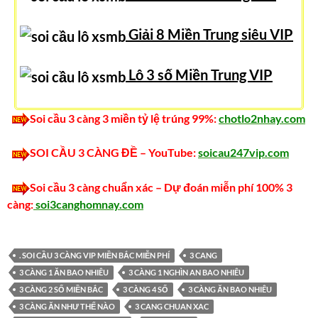
Giải 8 Miền Trung siêu VIP
Lô 3 số Miền Trung VIP
Soi cầu 3 càng 3 miền tỷ lệ trúng 99%:
chotlo2nhay.com
SOI CẦU 3 CÀNG ĐỀ – YouTube:
soicau247vip.com
Soi cầu 3 càng chuẩn xác – Dự đoán miễn phí 100% 3
càng:
soi3canghomnay.com
. SOI CẦU 3 CÀNG VIP MIỀN BẮC MIỄN PHÍ
3 CANG
3 CÀNG 1 ĂN BAO NHIÊU
3 CÀNG 1 NGHÌN AN BAO NHIÊU
3 CÀNG 2 SỐ MIỀN BẮC
3 CÀNG 4 SỐ
3 CÀNG ĂN BAO NHIÊU
3 CÀNG ĂN NHƯ THẾ NÀO
3 CANG CHUAN XAC