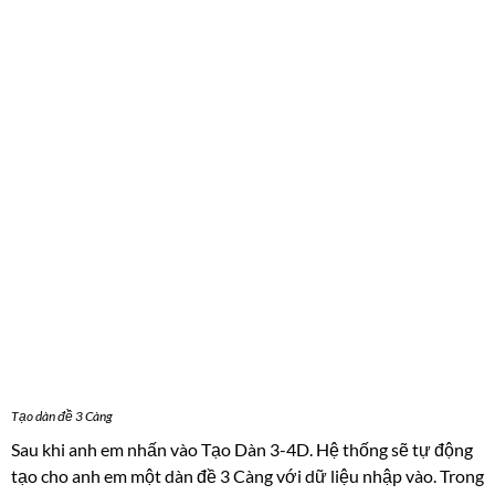
Tạo dàn đề 3 Càng
Sau khi anh em nhấn vào Tạo Dàn 3-4D. Hệ thống sẽ tự động
tạo cho anh em một dàn đề 3 Càng với dữ liệu nhập vào. Trong