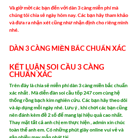
Và giờ mời các bạn đến với dàn 3 càng miễn phí mà
chúng tôi chia sẻ ngày hôm nay. Các bạn hãy tham khảo
và đưa ra nhận xét cũng như nhận định cho riêng mình
nhé.
DÀN 3 CÀNG MIỀN BẮC CHUẨN XÁC
KẾT LUẬN SOI CẦU 3 CÀNG
CHUẨN XÁC
Trên đây là chia sẻ miễn phí dàn 3 càng miền bắc chuẩn
xác nhất . Mà diễn đàn soi cầu tốp 247 com cùng hệ
thống rồng bạch kim nghiên cứu. Các bạn hãy theo dõi
và áp dụng mỗi ngày nhé. Lưu ý , khi chơi các bạn cũng
nên đánh kèm đề 2 số để mang lại hiệu quả cao nhất.
Thay mặt tất cả anh chị em thực hiện , admin xin chúc
toàn thể anh em. Có những phút giây online vui vẻ và
gặp nhiều may mắn phát tài.