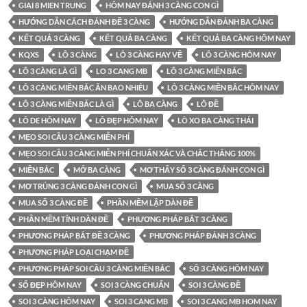
GIAI 8 MIEN TRUNG
HÔM NAY ĐÁNH 3 CÀNG CON GÌ
HƯỚNG DẪN CÁCH ĐÁNH ĐỀ 3 CÀNG
HƯỚNG DẪN ĐÁNH BA CÀNG
KẾT QUẢ 3 CÀNG
KẾT QUẢ BA CÀNG
KẾT QUẢ BA CÀNG HÔM NAY
KQXS
LÔ 3 CÀNG
LÔ 3 CÀNG HAY VỀ
LÔ 3 CÀNG HÔM NAY
LÔ 3 CÀNG LÀ GÌ
LO 3 CANG MB
LÔ 3 CÀNG MIỀN BẮC
LÔ 3 CÀNG MIỀN BẮC ĂN BAO NHIÊU
LÔ 3 CÀNG MIỀN BẮC HÔM NAY
LÔ 3 CÀNG MIỀN BẮC LÀ GÌ
LÔ BA CÀNG
LÔ ĐỀ
LÔ DE HÔM NAY
LÔ ĐẸP HÔM NAY
LÒ XO BA CÀNG THÁI
MẸO SOI CẦU 3 CÀNG MIỄN PHÍ
MẸO SOI CẦU 3 CÀNG MIỄN PHÍ CHUẨN XÁC VÀ CHẮC THẮNG 100%
MIỀN BẮC
MỞ BA CÀNG
MƠ THẤY SỐ 3 CÀNG ĐÁNH CON GÌ
MƠ TRÚNG 3 CÀNG ĐÁNH CON GÌ
MUA SỐ 3 CÀNG
MUA SỐ 3 CÀNG ĐỀ
PHẦN MỀM LẬP DÀN ĐỀ
PHẦN MỀM TÍNH DÀN ĐỀ
PHƯƠNG PHÁP BẮT 3 CÀNG
PHƯƠNG PHÁP BẮT ĐỀ 3 CÀNG
PHƯƠNG PHÁP ĐÁNH 3 CÀNG
PHƯƠNG PHÁP LOẠI CHẠM ĐỀ
PHƯƠNG PHÁP SOI CẦU 3 CÀNG MIỀN BẮC
SỐ 3 CÀNG HÔM NAY
SỐ ĐẸP HÔM NAY
SOI 3 CÀNG CHUẨN
SOI 3 CÀNG ĐỀ
SOI 3 CÀNG HÔM NAY
SOI 3 CANG MB
SOI 3 CANG MB HOM NAY