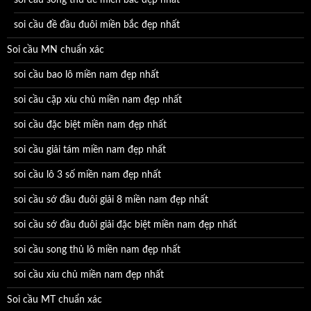
soi cầu song thủ đề miền bắc đẹp nhất
soi cầu đề đầu đuôi miền bắc đẹp nhất
Soi cầu MN chuẩn xác
soi cầu bao lô miền nam đẹp nhất
soi cầu cặp xíu chủ miền nam đẹp nhất
soi cầu đặc biệt miền nam đẹp nhất
soi cầu giải tám miền nam đẹp nhất
soi cầu lô 3 số miền nam đẹp nhất
soi cầu sớ đầu đuôi giải 8 miền nam đẹp nhất
soi cầu sớ đầu đuôi giải đặc biệt miền nam đẹp nhất
soi cầu song thủ lô miền nam đẹp nhất
soi cầu xíu chủ miền nam đẹp nhất
Soi cầu MT chuẩn xác