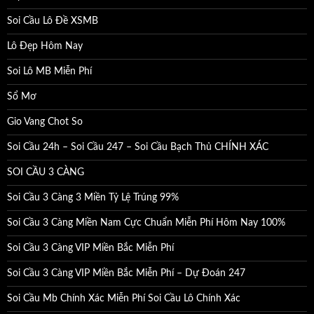
Soi Cầu Lô Đề XSMB
Lô Đẹp Hôm Nay
Soi Lô MB Miễn Phí
Sổ Mơ
Gio Vang Chot So
Soi Cầu 24h – Soi Cầu 247 – Soi Cầu Bạch Thủ CHÍNH XÁC
SOI CẦU 3 CÀNG
Soi Cầu 3 Càng 3 Miền Tỷ Lệ Trúng 99%
Soi Cầu 3 Càng Miền Nam Cực Chuẩn Miễn Phí Hôm Nay 100%
Soi Cầu 3 Càng VIP Miền Bắc Miễn Phí
Soi Cầu 3 Càng VIP Miền Bắc Miễn Phí – Dự Đoán 247
Soi Cầu Mb Chính Xác Miễn Phí Soi Cầu Lô Chính Xác