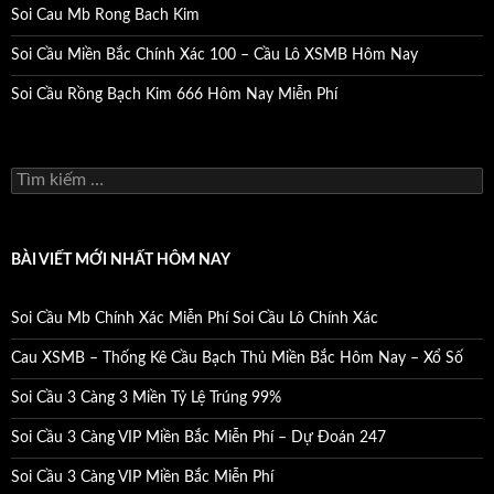
Soi Cau Mb Rong Bach Kim
Soi Cầu Miền Bắc Chính Xác 100 – Cầu Lô XSMB Hôm Nay
Soi Cầu Rồng Bạch Kim 666 Hôm Nay Miễn Phí
Tìm
kiếm
cho:
BÀI VIẾT MỚI NHẤT HÔM NAY
Soi Cầu Mb Chính Xác Miễn Phí Soi Cầu Lô Chính Xác
Cau XSMB – Thống Kê Cầu Bạch Thủ Miền Bắc Hôm Nay – Xổ Số
Soi Cầu 3 Càng 3 Miền Tỷ Lệ Trúng 99%
Soi Cầu 3 Càng VIP Miền Bắc Miễn Phí – Dự Đoán 247
Soi Cầu 3 Càng VIP Miền Bắc Miễn Phí