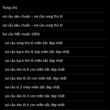
Trang chủ
soi cầu siêu chuẩn – soi cầu song thủ lô
soi cầu siêu chuẩn – soi cầu song thủ lô
Soi cầu MB chuẩn 100%
soi cầu song thủ lô miền bắc đẹp nhất
soi cầu bạch thủ lô kép miền bắc đẹp nhất
soi cầu bạch thủ lô miền bắc đẹp nhất
soi cầu dàn lô 8 con miền bắc đẹp nhất
soi cầu dàn lô 10 con miền bắc đẹp nhất
soi cầu lo 2 nháy miền bắc đẹp nhất
soi cầu dàn lô 4 con miền bắc đẹp nhất
soi cầu dàn lô 6 con miền bắc đẹp nhất