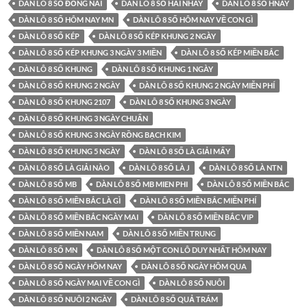
DÀN LÔ 8 SỐ ĐỒNG NAI
DÀN LÔ 8 SỐ HAI NHÁY
DÀN LÔ 8 SỐ HNAY
DÀN LÔ 8 SỐ HÔM NAY MN
DÀN LÔ 8 SỐ HÔM NAY VỀ CON GÌ
DÀN LÔ 8 SỐ KÉP
DÀN LÔ 8 SỐ KÉP KHUNG 2 NGÀY
DÀN LÔ 8 SỐ KÉP KHUNG 3 NGÀY 3 MIỀN
DÀN LÔ 8 SỐ KÉP MIỀN BẮC
DÀN LÔ 8 SỐ KHUNG
DÀN LÔ 8 SỐ KHUNG 1 NGÀY
DÀN LÔ 8 SỐ KHUNG 2 NGÀY
DÀN LÔ 8 SỐ KHUNG 2 NGÀY MIỄN PHÍ
DÀN LÔ 8 SỐ KHUNG 2107
DÀN LÔ 8 SỐ KHUNG 3 NGÀY
DÀN LÔ 8 SỐ KHUNG 3 NGÀY CHUẨN
DÀN LÔ 8 SỐ KHUNG 3 NGÀY RỒNG BẠCH KIM
DÀN LÔ 8 SỐ KHUNG 5 NGÀY
DÀN LÔ 8 SỐ LÀ GIẢI MẤY
DÀN LÔ 8 SỐ LÀ GIẢI NÀO
DÀN LÔ 8 SỐ LÀ J
DÀN LÔ 8 SỐ LÀ NTN
DÀN LÔ 8 SỐ MB
DÀN LÔ 8 SỐ MB MIEN PHI
DÀN LÔ 8 SỐ MIỀN BẮC
DÀN LÔ 8 SỐ MIỀN BẮC LÀ GÌ
DÀN LÔ 8 SỐ MIỀN BẮC MIỄN PHÍ
DÀN LÔ 8 SỐ MIỀN BẮC NGÀY MAI
DÀN LÔ 8 SỐ MIỀN BẮC VIP
DÀN LÔ 8 SỐ MIỀN NAM
DÀN LÔ 8 SỐ MIỀN TRUNG
DÀN LÔ 8 SỐ MN
DÀN LÔ 8 SỐ MỘT CON LÔ DUY NHẤT HÔM NAY
DÀN LÔ 8 SỐ NGÀY HÔM NAY
DÀN LÔ 8 SỐ NGÀY HÔM QUA
DÀN LÔ 8 SỐ NGÀY MAI VỀ CON GÌ
DÀN LÔ 8 SỐ NUÔI
DÀN LÔ 8 SỐ NUÔI 2 NGÀY
DÀN LÔ 8 SỐ QUẢ TRÁM