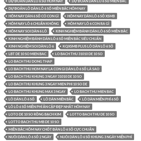
DỰ ĐOÁN DÀN LÔ 6 SỐ HÔM NAY
DỰ ĐOÁN DÀN LÔ 6 SỐ MIỀN BẮC
DỰ ĐOÁN LÔ DÀN LÔ 6 SỐ MIỀN BẮC HÔM NAY
HÔM NAY DÀN 6 SỐ CÓ CON GÌ
HÔM NAY DÀN LÔ 6 SỐ XSMB
HÔM NAY LÔ 6 CHUẨN KHÔNG
HÔM NAY LÔ 6 CON RA GÌ
HÔM NAY SOI DÀN 6 LÔ
KINH NGHIỆM ĐÁNH DÀN LÔ 6 SỐ MIỀN BẮC
KINH NGHIỆM ĐÁNH DÀN LÔ 6 SỐ MIỀN BẮC SIÊU CHUẨN
KINH NGHIỆM SOI DÀN LÔ 6
KQXSMB PLUS LÔ DÀN LÔ 6 SỐ
LBT DE 10 SO MIEN BAC
LO BACH THU 31010 DE 10 SO
LO BACH THU DONG THAP
LO BACH THU HOM NAY LA CON GI DÀN LÔ 6 SỐ LÀ SAO
LO BACH THU KHUNG 3 NGAY 31010 DE 10 SO
LO BACH THU KHUNG 3 NGAY MIEN PHI 10 SO DE
LO BACH THU KHUNG MAX 3 NGAY
LO BACH THU MIEN BAC
LÔ DÀN LÔ 6 SỐ
LÔ DÀN MIỀN BẮC
LÔ DÀN MIỄN PHÍ 6 SỐ
LÔ LÔ 6 SỐ MIỄN PHÍ ĂN CẶP ĐẸP NHẤT HÔM NAY
LOTO DE 10 SO RỒNG BẠCH KIM
LOTTO BACH THU DE 10 SO
LOTTO BACH THU MB DE 10 SO
MIỀN BẮC HÔM NAY CHỐT ĐÀN LÔ 6 SỐ CỰC CHUẨN
NUÔI DÀN LÔ 6 SỐ 2 NGÀY
NUÔI DÀN LÔ 6 SỐ KHUNG 3 NGÀY MIỄN PHÍ