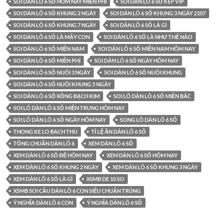
SOI DÀN LÔ 6 SỐ HÔM NAY MIỄN PHÍ
SOI DÀN LÔ 6 SỐ KÉP VIP
SOI DÀN LÔ 6 SỐ KHUNG 2 NGÀY
SOI DÀN LÔ 6 SỐ KHUNG 3 NGÀY 2107
SOI DÀN LÔ 6 SỐ KHUNG 7 NGÀY
SOI DÀN LÔ 6 SỐ LÀ GÌ
SOI DÀN LÔ 6 SỐ LÀ MẤY CON
SOI DÀN LÔ 6 SỐ LÀ NHƯ THẾ NÀO
SOI DÀN LÔ 6 SỐ MIỀN NAM
SOI DÀN LÔ 6 SỐ MIỀN NAM HÔM NAY
SOI DÀN LÔ 6 SỐ MIỄN PHÍ
SOI DÀN LÔ 6 SỐ NGÀY HÔM NAY
SOI DÀN LÔ 6 SỐ NUÔI 3 NGÀY
SOI DÀN LÔ 6 SỐ NUÔI KHUNG
SOI DÀN LÔ 6 SỐ NUÔI KHUNG 5 NGÀY
SOI DÀN LÔ 6 SỐ RỒNG BẠCH KIM
SOI LÔ DÀN LÔ 6 SỐ MIỀN BẮC
SOI LÔ DÀN LÔ 6 SỐ MIỀN TRUNG HÔM NAY
SOI LÔ DÀN LÔ 6 SỐ NGÀY HÔM NAY
SONG LÔ DÀN LÔ 6 SỐ
THONG KE LO BACH THU
TỈ LỆ ĂN DÀN LÔ 6 SỐ
TỔNG CHUẨN DÀN LÔ 6
XEM DÀN LÔ 6 SỐ
XEM DÀN LÔ 6 SỐ ĐỀ HÔM NAY
XEM DÀN LÔ 6 SỐ HÔM NAY
XEM DÀN LÔ 6 SỐ KHUNG 2 NGÀY
XEM DÀN LÔ 6 SỐ KHUNG 3 NGÀY
XEM DÀN LÔ 6 SỐ LÀ GÌ
XSMB DE 10 SO
XSMB SOI CẦU DÀN LÔ 6 CON SIÊU CHUẨN TRÚNG
Ý NGHĨA DÀN LÔ 6 CON
Ý NGHĨA DÀN LÔ 6 SỐ