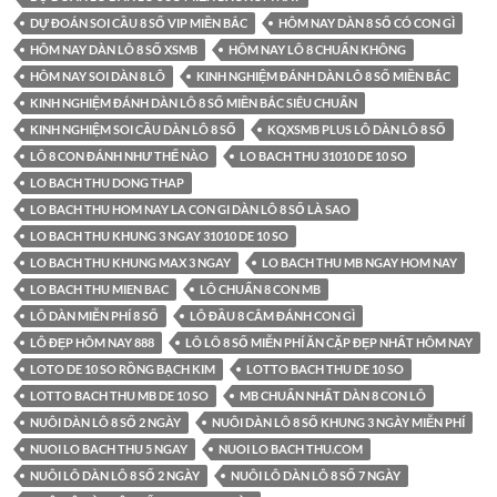
DỰ ĐOÁN SOI CẦU 8 SỐ VIP MIỀN BẮC
HÔM NAY DÀN 8 SỐ CÓ CON GÌ
HÔM NAY DÀN LÔ 8 SỐ XSMB
HÔM NAY LÔ 8 CHUẨN KHÔNG
HÔM NAY SOI DÀN 8 LÔ
KINH NGHIỆM ĐÁNH DÀN LÔ 8 SỐ MIỀN BẮC
KINH NGHIỆM ĐÁNH DÀN LÔ 8 SỐ MIỀN BẮC SIÊU CHUẨN
KINH NGHIỆM SOI CẦU DÀN LÔ 8 SỐ
KQXSMB PLUS LÔ DÀN LÔ 8 SỐ
LÔ 8 CON ĐÁNH NHƯ THẾ NÀO
LO BACH THU 31010 DE 10 SO
LO BACH THU DONG THAP
LO BACH THU HOM NAY LA CON GI DÀN LÔ 8 SỐ LÀ SAO
LO BACH THU KHUNG 3 NGAY 31010 DE 10 SO
LO BACH THU KHUNG MAX 3 NGAY
LO BACH THU MB NGAY HOM NAY
LO BACH THU MIEN BAC
LÔ CHUẨN 8 CON MB
LÔ DÀN MIỄN PHÍ 8 SỐ
LÔ ĐẦU 8 CÂM ĐÁNH CON GÌ
LÔ ĐẸP HÔM NAY 888
LÔ LÔ 8 SỐ MIỄN PHÍ ĂN CẶP ĐẸP NHẤT HÔM NAY
LOTO DE 10 SO RỒNG BẠCH KIM
LOTTO BACH THU DE 10 SO
LOTTO BACH THU MB DE 10 SO
MB CHUẨN NHẤT DÀN 8 CON LÔ
NUÔI DÀN LÔ 8 SỐ 2 NGÀY
NUÔI DÀN LÔ 8 SỐ KHUNG 3 NGÀY MIỄN PHÍ
NUOI LO BACH THU 5 NGAY
NUOI LO BACH THU.COM
NUÔI LÔ DÀN LÔ 8 SỐ 2 NGÀY
NUÔI LÔ DÀN LÔ 8 SỐ 7 NGÀY