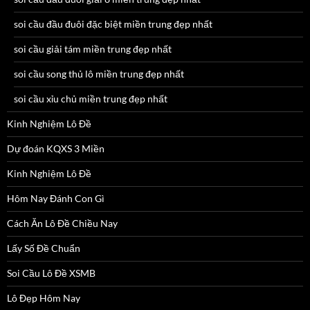
soi cầu đầu đuôi đặc biệt miền trung đẹp nhất
soi cầu giải tám miền trung đẹp nhất
soi cầu song thủ lô miền trung đẹp nhất
soi cầu xỉu chủ miền trung đẹp nhất
Kinh Nghiệm Lô Đề
Dự đoán KQXS 3 Miền
Kinh Nghiệm Lô Đề
Hôm Nay Đánh Con Gì
Cách Ăn Lô Đề Chiều Nay
Lấy Số Đề Chuẩn
Soi Cầu Lô Đề XSMB
Lô Đẹp Hôm Nay