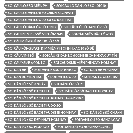
SOI CẦU LÔ 6 SỐ MIỄN PHÍ
SOI CẦU LÔ DÀN LÔ 6 SỐ 101010
SOI CẦU LÔ DÀN LÔ 6 SỐ CHÍNH XÁC NHẤT
SOI CẦU LÔ DÀN LÔ 6 SỐ XỔ SỐ ĐÀI PHÁT
SOI CẦU LÔ DÀN LÔ 6 SỐ XSMB
SOI CẦU LÔ TÔ DÀN LÔ 6 SỐ
SOI CAU MB VIP - 6 SỐ VIP HÔM NAY
SOI CẦU MIỀN BẮC LÔ 6 SỐ
SOI CẦU MIỄN PHÍ 101010 LÔ 6 SỐ
SOI CẦU RỒNG BẠCH KIM MIỄN PHÍ CHÍNH XÁC 10 SỐ ĐỀ
SOI CẦU VIP 6 SỐ
SOI CẦU XS DÀN LÔ 6 CON MB CHÍNH XÁC UY TÍN
SOI CẦU XSMB 6 CON LÔ
SOI CẦU XSMB MIỄN PHÍ NGÀY HÔM NAY
SOI DÀN ĐỀ
SOI DÀN DE 6 SỐ MIỀN BẮC
SOI DÀN ĐỀ HÔM NAY
SOI DÀN ĐỀ MIỀN BẮC
SOI DÀN LÔ 6 SỐ
SOI DÀN LÔ 6 SỐ 2107
SOI DÀN LÔ 6 SỐ 3 NGÀY
SOI DÀN LÔ 6 SỐ 99
SOI DÀN LÔ 6 SỐ BACH THU
SOI DÀN LÔ 6 SỐ BACH THU 2NHAY
SOI DÀN LÔ 6 SỐ BACH THU KHUNG 5 NGAY 2107
SOI DÀN LÔ 6 SỐ BACH THU XO SO
SOI DÀN LÔ 6 SỐ BACH THU XSMB HOM NAY
SOI DÀN LÔ 6 SỐ CHUAN
SOI DÀN LÔ 6 SỐ ĐẸP NHẤT HÔM NAY
SOI DÀN LÔ 6 SỐ HÀNG NGÀY
SOI DÀN LÔ 6 SỐ HOM NAY
SOI DÀN LÔ 6 SỐ HÔM NAY CON GÌ