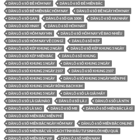
DÀN LÔ 6 SỐ ĐỀ HÔM NAY
DÀN LÔ 6 SỐ ĐỀ MIỀN BẮC
DÀN LÔ 6 SỐ ĐỀ MIỀN BẮC HÔM NAY
DÀN LÔ 6 SỐ ĐỀ NGÀY HÔM NAY
DÀN LÔ 6 SỐ GAN
DÀN LÔ 6 SỐ GIA 100K
DÀN LÔ 6 SỐ HAI NHÁY
DÀN LÔ 6 SỐ HNAY
DÀN LÔ 6 SỐ HÔM NAY
DÀN LÔ 6 SỐ HÔM NAY MN
DÀN LÔ 6 SỐ HÔM NAY VỀ BAO NHIÊU
DÀN LÔ 6 SỐ HÔM NAY VỀ CON GÌ
DÀN LÔ 6 SỐ KÉP
DÀN LÔ 6 SỐ KÉP KHUNG 2 NGÀY
DÀN LÔ 6 SỐ KÉP KHUNG 5 NGÀY
DÀN LÔ 6 SỐ KÉP MIỀN BẮC
DÀN LÔ 6 SỐ KHUNG
DÀN LÔ 6 SỐ KHUNG 1 NGÀY
DÀN LÔ 6 SỐ KHUNG 2 NGÀY
DÀN LÔ 6 SỐ KHUNG 2 NGÀY 2107
DÀN LÔ 6 SỐ KHUNG 2107
DÀN LÔ 6 SỐ KHUNG 3 NGÀY
DÀN LÔ 6 SỐ KHUNG 3 NGÀY MIỄN PHÍ
DÀN LÔ 6 SỐ KHUNG 3 NGÀY RỒNG BẠCH KIM
DÀN LÔ 6 SỐ KHUNG 5 NGÀY
DÀN LÔ 6 SỐ LÀ GIẢI MẤY
DÀN LÔ 6 SỐ LÀ GIẢI NÀO
DÀN LÔ 6 SỐ LÀ J
DÀN LÔ 6 SỐ LÀ NTN
DÀN LÔ 6 SỐ LÀ SAO
DÀN LÔ 6 SỐ MB
DÀN LÔ 6 SỐ MIỀN BẮC LÀ GÌ
DÀN LÔ 6 SỐ MIỀN BẮC MIỄN PHÍ
DÀN LÔ 6 SỐ MIỀN BẮC NGÀY HÔM NAY
DÀN LÔ 6 SỐ MIỀN BẮC ONLINE
DÀN LÔ 6 SỐ MIỀN BẮC VÀ 5 CÁCH TÍNH ĐẦU TƯ SINH LỜI HIỆU QUẢ
DÀN LÔ 6 SỐ MIỀN BẮC VIP
DÀN LÔ 6 SỐ MIỀN NAM