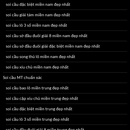
soi cầu đặc biệt miền nam đẹp nhất
soi cầu giải tám miền nam đẹp nhất
soi cầu lô 3 số miền nam đẹp nhất
soi cầu sớ đầu đuôi giải 8 miền nam đẹp nhất
soi cầu sớ đầu đuôi giải đặc biệt miền nam đẹp nhất
soi cầu song thủ lô miền nam đẹp nhất
soi cầu xíu chủ miền nam đẹp nhất
Soi cầu MT chuẩn xác
soi cầu bao lô miền trung đẹp nhất
soi cầu cặp xíu chủ miền trung đẹp nhất
soi cầu đặc biệt miền trung đẹp nhất
soi cầu lô 3 số miền trung đẹp nhất
soi cầu đầu đuôi giải 8 miền trung đẹp nhất