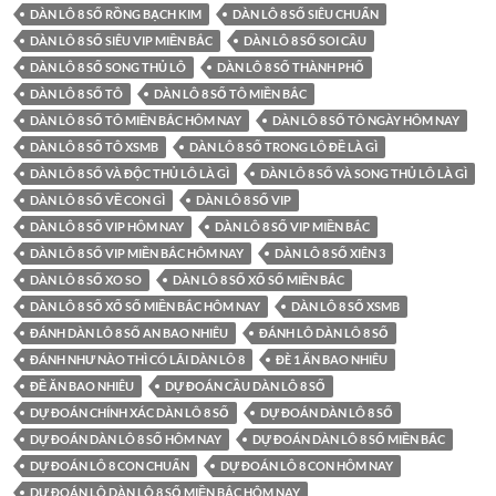
DÀN LÔ 8 SỐ RỒNG BẠCH KIM
DÀN LÔ 8 SỐ SIÊU CHUẨN
DÀN LÔ 8 SỐ SIÊU VIP MIỀN BẮC
DÀN LÔ 8 SỐ SOI CẦU
DÀN LÔ 8 SỐ SONG THỦ LÔ
DÀN LÔ 8 SỐ THÀNH PHỐ
DÀN LÔ 8 SỐ TÔ
DÀN LÔ 8 SỐ TÔ MIỀN BẮC
DÀN LÔ 8 SỐ TÔ MIỀN BẮC HÔM NAY
DÀN LÔ 8 SỐ TÔ NGÀY HÔM NAY
DÀN LÔ 8 SỐ TÔ XSMB
DÀN LÔ 8 SỐ TRONG LÔ ĐỀ LÀ GÌ
DÀN LÔ 8 SỐ VÀ ĐỘC THỦ LÔ LÀ GÌ
DÀN LÔ 8 SỐ VÀ SONG THỦ LÔ LÀ GÌ
DÀN LÔ 8 SỐ VỀ CON GÌ
DÀN LÔ 8 SỐ VIP
DÀN LÔ 8 SỐ VIP HÔM NAY
DÀN LÔ 8 SỐ VIP MIỀN BẮC
DÀN LÔ 8 SỐ VIP MIỀN BẮC HÔM NAY
DÀN LÔ 8 SỐ XIÊN 3
DÀN LÔ 8 SỐ XO SO
DÀN LÔ 8 SỐ XỔ SỐ MIỀN BẮC
DÀN LÔ 8 SỐ XỔ SỐ MIỀN BẮC HÔM NAY
DÀN LÔ 8 SỐ XSMB
ĐÁNH DÀN LÔ 8 SỐ AN BAO NHIÊU
ĐÁNH LÔ DÀN LÔ 8 SỐ
ĐÁNH NHƯ NÀO THÌ CÓ LÃI DÀN LÔ 8
ĐÈ 1 ĂN BAO NHIÊU
ĐỀ ĂN BAO NHIÊU
DỰ ĐOÁN CẦU DÀN LÔ 8 SỐ
DỰ ĐOÁN CHÍNH XÁC DÀN LÔ 8 SỐ
DỰ ĐOÁN DÀN LÔ 8 SỐ
DỰ ĐOÁN DÀN LÔ 8 SỐ HÔM NAY
DỰ ĐOÁN DÀN LÔ 8 SỐ MIỀN BẮC
DỰ ĐOÁN LÔ 8 CON CHUẨN
DỰ ĐOÁN LÔ 8 CON HÔM NAY
DỰ ĐOÁN LÔ DÀN LÔ 8 SỐ MIỀN BẮC HÔM NAY