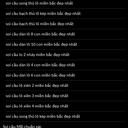
soi cầu song thủ lô miền bắc đẹp nhất
soi cầu bạch thủ lô kép miền bắc đẹp nhất
soi cầu bạch thủ lô miền bắc đẹp nhất
soi cầu dàn lô 8 con miền bắc đẹp nhất
soi cầu dàn lô 10 con miền bắc đẹp nhất
soi cầu lo 2 nháy miền bắc đẹp nhất
soi cầu dàn lô 4 con miền bắc đẹp nhất
soi cầu dàn lô 6 con miền bắc đẹp nhất
soi cầu lô xiên 2 miền bắc đẹp nhất
soi cầu lô xiên 3 miền bắc đẹp nhất
soi cầu lô xiên 4 miền bắc đẹp nhất
soi cầu song thủ lô kép miền bắc đẹp nhất
Soi cầu MB chuẩn xác