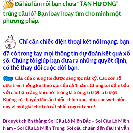
Đã lâu lắm rồi bạn chưa “TẬN HƯỞNG”
trúng cầu lô? Bạn loay hoay tìm cho mình một
phương pháp.
Chỉ cần chiếc điện thoại kết nối mạng, bạn
đã có trong tay mọi thông tin dự đoán kết quả xổ
số. Chúng tôi giúp bạn đưa ra những quyết định,
có thể thay đổi cuộc đời bạn.
Cầu của chúng tôi được sàng lọc rất kỹ. Các con số
dựa trên thống kê theo dõi của cả 1 năm. Chúng tôi đảm bảo
với các bạn rằng khi chơi trúng là trúng, trượt là trượt.
Không có chuyện làm ăn thiếu chính xác, như các web hiện
nay vì mỗi giải chơi có rất nhiều người chơi!
Bí quyết chiến thắng: Soi Cầu Lô Miền Bắc – Soi Cầu Lô Miền
Nam – Soi Cầu Lô Miền Trung. Soi cầu chuẩn đến đâu thì vẫn