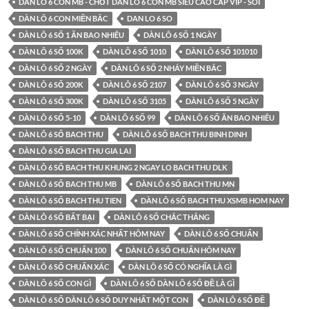
DÀN LÔ 6 CON MB - CHỐT DÀN LÔ 6 CON MB SIÊU CAO CẤP VÍP - SOI
DÀN LÔ 6 CON MIỀN BẮC
DAN LO 6 SO
DÀN LÔ 6 SỐ 1 ĂN BAO NHIÊU
DÀN LÔ 6 SỐ 1 NGÀY
DÀN LÔ 6 SỐ 100K
DÀN LÔ 6 SỐ 1010
DÀN LÔ 6 SỐ 101010
DÀN LÔ 6 SỐ 2 NGÀY
DÀN LÔ 6 SỐ 2 NHÁY MIỀN BẮC
DÀN LÔ 6 SỐ 200K
DÀN LÔ 6 SỐ 2107
DÀN LÔ 6 SỐ 3 NGÀY
DÀN LÔ 6 SỐ 300K
DÀN LÔ 6 SỐ 3105
DÀN LÔ 6 SỐ 5 NGÀY
DÀN LÔ 6 SỐ 5-10
DÀN LÔ 6 SỐ 99
DÀN LÔ 6 SỐ ĂN BAO NHIÊU
DÀN LÔ 6 SỐ BACH THU
DÀN LÔ 6 SỐ BACH THU BINH DINH
DÀN LÔ 6 SỐ BACH THU GIA LAI
DÀN LÔ 6 SỐ BACH THU KHUNG 2 NGAY LO BACH THU DLK
DÀN LÔ 6 SỐ BACH THU MB
DÀN LÔ 6 SỐ BACH THU MN
DÀN LÔ 6 SỐ BACH THU TIEN
DÀN LÔ 6 SỐ BACH THU XSMB HOM NAY
DÀN LÔ 6 SỐ BẤT BẠI
DÀN LÔ 6 SỐ CHẮC THẮNG
DÀN LÔ 6 SỐ CHÍNH XÁC NHẤT HÔM NAY
DÀN LÔ 6 SỐ CHUẨN
DÀN LÔ 6 SỐ CHUẨN 100
DÀN LÔ 6 SỐ CHUẨN HÔM NAY
DÀN LÔ 6 SỐ CHUẨN XÁC
DÀN LÔ 6 SỐ CÓ NGHĨA LÀ GÌ
DÀN LÔ 6 SỐ CON GÌ
DÀN LÔ 6 SỐ DÀN LÔ 6 SỐ ĐỀ LÀ GÌ
DÀN LÔ 6 SỐ DÀN LÔ 6 SỐ DUY NHẤT MỘT CON
DÀN LÔ 6 SỐ ĐỀ