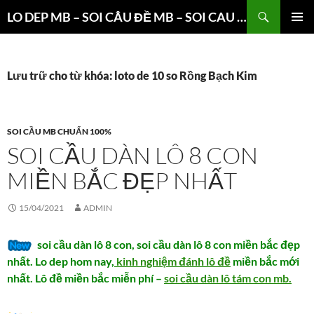
Chuyển
Tìm
LO DEP MB – SOI CÂU ĐỀ MB – SOI CAU 3 CANG XSMB
đến
kiếm
TRÌNH
nội
ĐƠN CƠ
dung
SỞ
Lưu trữ cho từ khóa: loto de 10 so Rồng Bạch Kim
SOI CẦU MB CHUẨN 100%
SOI CẦU DÀN LÔ 8 CON
MIỀN BẮC ĐẸP NHẤT
15/04/2021
ADMIN
soi cầu dàn lô 8 con, soi cầu dàn lô 8 con miền bắc đẹp
nhất. Lo dep hom nay,
kinh nghiệm đánh lô đề
miền bắc mới
nhất. Lô đề miền bắc miễn phí –
soi cầu dàn lô tám con mb.