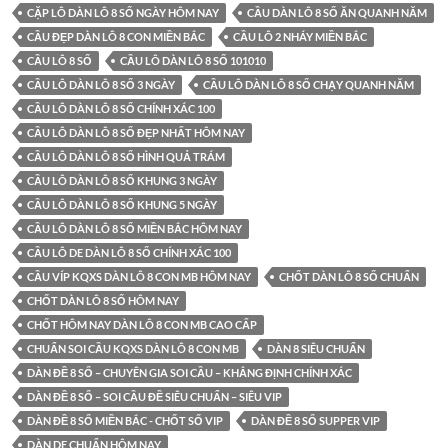
CẶP LÔ DÀN LÔ 8 SỐ NGÀY HÔM NAY
CẦU DÀN LÔ 8 SỐ ĂN QUANH NĂM
CẦU ĐẸP DÀN LÔ 8 CON MIỀN BẮC
CẦU LÔ 2 NHÁY MIỀN BẮC
CẦU LÔ 8 SỐ
CẦU LÔ DÀN LÔ 8 SỐ 101010
CẦU LÔ DÀN LÔ 8 SỐ 3 NGÀY
CẦU LÔ DÀN LÔ 8 SỐ CHẠY QUANH NĂM
CẦU LÔ DÀN LÔ 8 SỐ CHÍNH XÁC 100
CẦU LÔ DÀN LÔ 8 SỐ ĐẸP NHẤT HÔM NAY
CẦU LÔ DÀN LÔ 8 SỐ HÌNH QUẢ TRÁM
CẦU LÔ DÀN LÔ 8 SỐ KHUNG 3 NGÀY
CẦU LÔ DÀN LÔ 8 SỐ KHUNG 5 NGÀY
CẦU LÔ DÀN LÔ 8 SỐ MIỀN BẮC HÔM NAY
CẦU LÔ DE DÀN LÔ 8 SỐ CHÍNH XÁC 100
CẦU VÍP KQXS DÀN LÔ 8 CON MB HÔM NAY
CHỐT DÀN LÔ 8 SỐ CHUẨN
CHỐT DÀN LÔ 8 SỐ HÔM NAY
CHỐT HÔM NAY DÀN LÔ 8 CON MB CAO CẤP
CHUẨN SOI CẦU KQXS DÀN LÔ 8 CON MB
DÀN 8 SIÊU CHUẨN
DÀN ĐỀ 8 SỐ – CHUYÊN GIA SOI CẦU – KHẲNG ĐỊNH CHÍNH XÁC
DÀN ĐỀ 8 SỐ – SOI CẦU ĐỀ SIÊU CHUẨN – SIÊU VIP
DÀN ĐỀ 8 SỐ MIỀN BẮC - CHỐT SỐ VIP
DÀN ĐỀ 8 SỐ SUPPER VIP
DÀN DE CHUẨN HÔM NAY