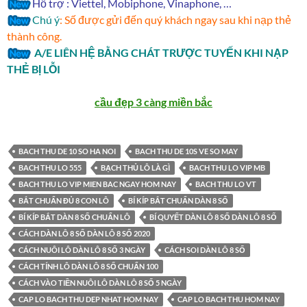
Hỗ trợ : Viettel, Mobiphone, Vinaphone, …
Chú ý
: Số được gửi đến quý khách ngay sau khi nạp thẻ
thành công.
A/E LIÊN HỆ BẰNG CHÁT TRƯỢC TUYẾN KHI NẠP
THẺ BỊ LỖI
cầu đẹp 3 càng miền bắc
BACH THU DE 10 SO HA NOI
BACH THU DE 10S VE SO MAY
BACH THU LO 555
BẠCH THỦ LÔ LÀ GÌ
BACH THU LO VIP MB
BACH THU LO VIP MIEN BAC NGAY HOM NAY
BACH THU LO VT
BẮT CHUẨN ĐỦ 8 CON LÔ
BÍ KÍP BẮT CHUẨN DÀN 8 SỐ
BÍ KÍP BẮT DÀN 8 SỐ CHUẨN LÔ
BÍ QUYẾT DÀN LÔ 8 SỐ DÀN LÔ 8 SỐ
CÁCH DÀN LÔ 8 SỐ DÀN LÔ 8 SỐ 2020
CÁCH NUÔI LÔ DÀN LÔ 8 SỐ 3 NGÀY
CÁCH SOI DÀN LÔ 8 SỐ
CÁCH TÍNH LÔ DÀN LÔ 8 SỐ CHUẨN 100
CÁCH VÀO TIỀN NUÔI LÔ DÀN LÔ 8 SỐ 5 NGÀY
CAP LO BACH THU DEP NHAT HOM NAY
CAP LO BACH THU HOM NAY