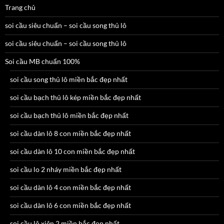
Trang chủ
soi cầu siêu chuẩn – soi cầu song thủ lô
soi cầu siêu chuẩn – soi cầu song thủ lô
Soi cầu MB chuẩn 100%
soi cầu song thủ lô miền bắc đẹp nhất
soi cầu bạch thủ lô kép miền bắc đẹp nhất
soi cầu bạch thủ lô miền bắc đẹp nhất
soi cầu dàn lô 8 con miền bắc đẹp nhất
soi cầu dàn lô 10 con miền bắc đẹp nhất
soi cầu lo 2 nháy miền bắc đẹp nhất
soi cầu dàn lô 4 con miền bắc đẹp nhất
soi cầu dàn lô 6 con miền bắc đẹp nhất
soi cầu lô xiên 2 miền bắc đẹp nhất