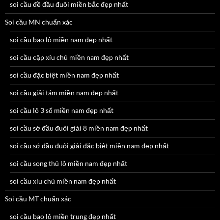
soi cầu đề đầu đuôi miền bắc đẹp nhất
Soi cầu MN chuẩn xác
soi cầu bao lô miền nam đẹp nhất
soi cầu cặp xíu chủ miền nam đẹp nhất
soi cầu đặc biệt miền nam đẹp nhất
soi cầu giải tám miền nam đẹp nhất
soi cầu lô 3 số miền nam đẹp nhất
soi cầu sớ đầu đuôi giải 8 miền nam đẹp nhất
soi cầu sớ đầu đuôi giải đặc biệt miền nam đẹp nhất
soi cầu song thủ lô miền nam đẹp nhất
soi cầu xíu chủ miền nam đẹp nhất
Soi cầu MT chuẩn xác
soi cầu bao lô miền trung đẹp nhất