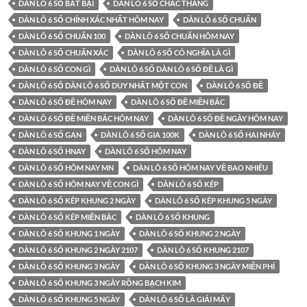
DÀN LÔ 6 SỐ BẤT BẠI
DÀN LÔ 6 SỐ CHẮC THẮNG
DÀN LÔ 6 SỐ CHÍNH XÁC NHẤT HÔM NAY
DÀN LÔ 6 SỐ CHUẨN
DÀN LÔ 6 SỐ CHUẨN 100
DÀN LÔ 6 SỐ CHUẨN HÔM NAY
DÀN LÔ 6 SỐ CHUẨN XÁC
DÀN LÔ 6 SỐ CÓ NGHĨA LÀ GÌ
DÀN LÔ 6 SỐ CON GÌ
DÀN LÔ 6 SỐ DÀN LÔ 6 SỐ ĐỀ LÀ GÌ
DÀN LÔ 6 SỐ DÀN LÔ 6 SỐ DUY NHẤT MỘT CON
DÀN LÔ 6 SỐ ĐỀ
DÀN LÔ 6 SỐ ĐỀ HÔM NAY
DÀN LÔ 6 SỐ ĐỀ MIỀN BẮC
DÀN LÔ 6 SỐ ĐỀ MIỀN BẮC HÔM NAY
DÀN LÔ 6 SỐ ĐỀ NGÀY HÔM NAY
DÀN LÔ 6 SỐ GAN
DÀN LÔ 6 SỐ GIA 100K
DÀN LÔ 6 SỐ HAI NHÁY
DÀN LÔ 6 SỐ HNAY
DÀN LÔ 6 SỐ HÔM NAY
DÀN LÔ 6 SỐ HÔM NAY MN
DÀN LÔ 6 SỐ HÔM NAY VỀ BAO NHIÊU
DÀN LÔ 6 SỐ HÔM NAY VỀ CON GÌ
DÀN LÔ 6 SỐ KÉP
DÀN LÔ 6 SỐ KÉP KHUNG 2 NGÀY
DÀN LÔ 6 SỐ KÉP KHUNG 5 NGÀY
DÀN LÔ 6 SỐ KÉP MIỀN BẮC
DÀN LÔ 6 SỐ KHUNG
DÀN LÔ 6 SỐ KHUNG 1 NGÀY
DÀN LÔ 6 SỐ KHUNG 2 NGÀY
DÀN LÔ 6 SỐ KHUNG 2 NGÀY 2107
DÀN LÔ 6 SỐ KHUNG 2107
DÀN LÔ 6 SỐ KHUNG 3 NGÀY
DÀN LÔ 6 SỐ KHUNG 3 NGÀY MIỄN PHÍ
DÀN LÔ 6 SỐ KHUNG 3 NGÀY RỒNG BẠCH KIM
DÀN LÔ 6 SỐ KHUNG 5 NGÀY
DÀN LÔ 6 SỐ LÀ GIẢI MẤY