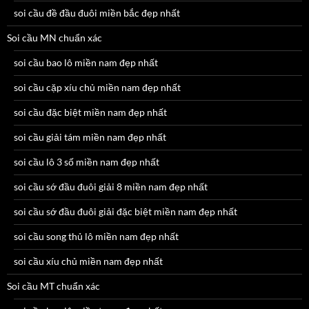
soi cầu đề đầu đuôi miền bắc đẹp nhất
Soi cầu MN chuẩn xác
soi cầu bao lô miền nam đẹp nhất
soi cầu cặp xíu chủ miền nam đẹp nhất
soi cầu đặc biệt miền nam đẹp nhất
soi cầu giải tám miền nam đẹp nhất
soi cầu lô 3 số miền nam đẹp nhất
soi cầu sớ đầu đuôi giải 8 miền nam đẹp nhất
soi cầu sớ đầu đuôi giải đặc biệt miền nam đẹp nhất
soi cầu song thủ lô miền nam đẹp nhất
soi cầu xíu chủ miền nam đẹp nhất
Soi cầu MT chuẩn xác