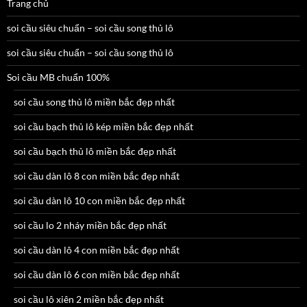
Trang chủ
soi cầu siêu chuẩn – soi cầu song thủ lô
soi cầu siêu chuẩn – soi cầu song thủ lô
Soi cầu MB chuẩn 100%
soi cầu song thủ lô miền bắc đẹp nhất
soi cầu bạch thủ lô kép miền bắc đẹp nhất
soi cầu bạch thủ lô miền bắc đẹp nhất
soi cầu dàn lô 8 con miền bắc đẹp nhất
soi cầu dàn lô 10 con miền bắc đẹp nhất
soi cầu lo 2 nháy miền bắc đẹp nhất
soi cầu dàn lô 4 con miền bắc đẹp nhất
soi cầu dàn lô 6 con miền bắc đẹp nhất
soi cầu lô xiên 2 miền bắc đẹp nhất