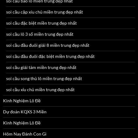
soi cầu bao lô miền trung đẹp nhất
soi cầu cặp xíu chủ miền trung đẹp nhất
soi cầu đặc biệt miền trung đẹp nhất
soi cầu lô 3 số miền trung đẹp nhất
soi cầu đầu đuôi giải 8 miền trung đẹp nhất
soi cầu đầu đuôi đặc biệt miền trung đẹp nhất
soi cầu giải tám miền trung đẹp nhất
soi cầu song thủ lô miền trung đẹp nhất
soi cầu xỉu chủ miền trung đẹp nhất
Kinh Nghiệm Lô Đề
Dự đoán KQXS 3 Miền
Kinh Nghiệm Lô Đề
Hôm Nay Đánh Con Gì