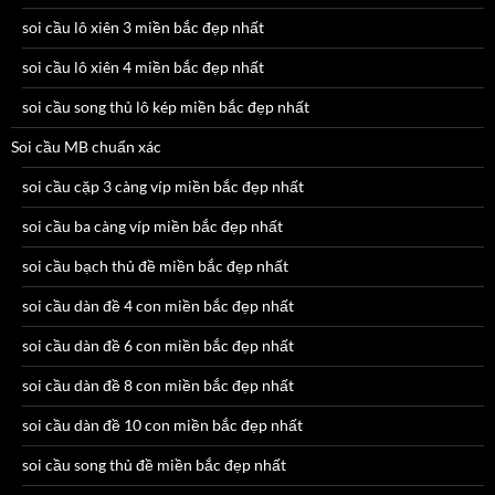
soi cầu lô xiên 3 miền bắc đẹp nhất
soi cầu lô xiên 4 miền bắc đẹp nhất
soi cầu song thủ lô kép miền bắc đẹp nhất
Soi cầu MB chuẩn xác
soi cầu cặp 3 càng víp miền bắc đẹp nhất
soi cầu ba càng víp miền bắc đẹp nhất
soi cầu bạch thủ đề miền bắc đẹp nhất
soi cầu dàn đề 4 con miền bắc đẹp nhất
soi cầu dàn đề 6 con miền bắc đẹp nhất
soi cầu dàn đề 8 con miền bắc đẹp nhất
soi cầu dàn đề 10 con miền bắc đẹp nhất
soi cầu song thủ đề miền bắc đẹp nhất