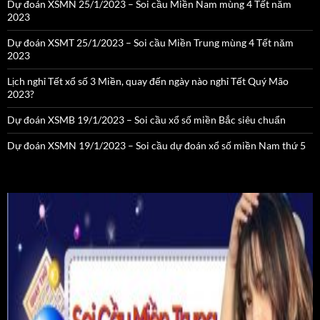
Dự đoán XSMN 25/1/2023 – Soi cầu Miền Nam mùng 4 Tết năm
2023
Dự đoán XSMT 25/1/2023 – Soi cầu Miền Trung mùng 4 Tết năm
2023
Lịch nghỉ Tết xổ số 3 Miền, quay đến ngày nào nghỉ Tết Quý Mão
2023?
Dự đoán XSMB 19/1/2023 – Soi cầu xổ số miền Bắc siêu chuẩn
Dự đoán XSMN 19/1/2023 – Soi cầu dự đoán xổ số miền Nam thứ 5