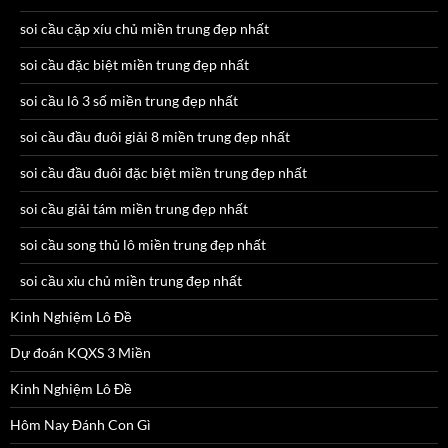
soi cầu cặp xíu chủ miền trung đẹp nhất
soi cầu đặc biệt miền trung đẹp nhất
soi cầu lô 3 số miền trung đẹp nhất
soi cầu đầu đuôi giải 8 miền trung đẹp nhất
soi cầu đầu đuôi đặc biệt miền trung đẹp nhất
soi cầu giải tám miền trung đẹp nhất
soi cầu song thủ lô miền trung đẹp nhất
soi cầu xỉu chủ miền trung đẹp nhất
Kinh Nghiệm Lô Đề
Dự đoán KQXS 3 Miền
Kinh Nghiệm Lô Đề
Hôm Nay Đánh Con Gì