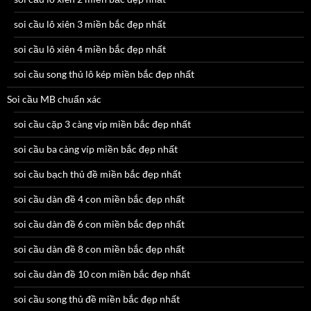
soi cầu lô xiên 3 miền bắc đẹp nhất
soi cầu lô xiên 4 miền bắc đẹp nhất
soi cầu song thủ lô kép miền bắc đẹp nhất
Soi cầu MB chuẩn xác
soi cầu cặp 3 càng víp miền bắc đẹp nhất
soi cầu ba càng víp miền bắc đẹp nhất
soi cầu bạch thủ đề miền bắc đẹp nhất
soi cầu dàn đề 4 con miền bắc đẹp nhất
soi cầu dàn đề 6 con miền bắc đẹp nhất
soi cầu dàn đề 8 con miền bắc đẹp nhất
soi cầu dàn đề 10 con miền bắc đẹp nhất
soi cầu song thủ đề miền bắc đẹp nhất