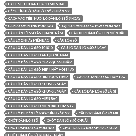
CÁCH SOI LÔ DÀN LÔ 6 SỐ MIỀN BẮC
CÁCH TÍNH LÔ DÀN LÔ 6 SỐ CHUẨN 100
CÁCH VÀO TIỀN NUÔI LÔ DÀN LÔ 6 SỐ 5 NGÀY
CAP LO BACH THU HOM NAY
CẶP LÔ DÀN LÔ 6 SỐ NGÀY HÔM NAY
CẦU DÀN LÔ 6 SỐ ĂN QUANH NĂM
CẦU ĐẸP DÀN LÔ 6 CON MIỀN BẮC
CẦU LÔ 2 NHÁY MIỀN BẮC
CẦU LÔ 6 SỐ
CẦU LÔ DÀN LÔ 6 SỐ 101010
CẦU LÔ DÀN LÔ 6 SỐ 3 NGÀY
CẦU LÔ DÀN LÔ 6 SỐ ĂN QUANH NĂM
CẦU LÔ DÀN LÔ 6 SỐ CHẠY QUANH NĂM
CẦU LÔ DÀN LÔ 6 SỐ ĐẸP NHẤT HÔM NAY
CẦU LÔ DÀN LÔ 6 SỐ HÌNH QUẢ TRÁM
CẦU LÔ DÀN LÔ 6 SỐ HÔM NAY
CẦU LÔ DÀN LÔ 6 SỐ KHUNG 2 NGÀY
CẦU LÔ DÀN LÔ 6 SỐ KHUNG 5 NGÀY
CẦU LÔ DÀN LÔ 6 SỐ LÀ GÌ
CẦU LÔ DÀN LÔ 6 SỐ MIỀN BẮC
CẦU LÔ DÀN LÔ 6 SỐ MIỀN BẮC HÔM NAY
CẦU LÔ DE DÀN LÔ 6 SỐ CHÍNH XÁC 100
CẦU VIP DÀN LÔ 6 SỐ MB
CHỐT DÀN LÔ 6 SỐ
CHỐT DÀN LÔ 6 SỐ CHUẨN
CHỐT DÀN LÔ 6 SỐ HÔM NAY
CHỐT DÀN LÔ 6 SỐ KHUNG 2 NGÀY
CHỐT DÀN LÔ 6 SỐ KHUNG 3 NGÀY