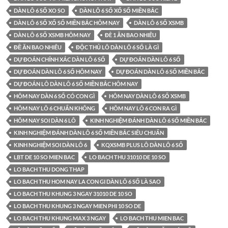
DÀN LÔ 6 SỐ XO SO
DÀN LÔ 6 SỐ XỔ SỐ MIỀN BẮC
DÀN LÔ 6 SỐ XỔ SỐ MIỀN BẮC HÔM NAY
DÀN LÔ 6 SỐ XSMB
DÀN LÔ 6 SỐ XSMB HÔM NAY
ĐÈ 1 ĂN BAO NHIÊU
ĐỀ ĂN BAO NHIÊU
ĐỘC THỦ LÔ DÀN LÔ 6 SỐ LÀ GÌ
DỰ ĐOÁN CHÍNH XÁC DÀN LÔ 6 SỐ
DỰ ĐOÁN DÀN LÔ 6 SỐ
DỰ ĐOÁN DÀN LÔ 6 SỐ HÔM NAY
DỰ ĐOÁN DÀN LÔ 6 SỐ MIỀN BẮC
DỰ ĐOÁN LÔ DÀN LÔ 6 SỐ MIỀN BẮC HÔM NAY
HÔM NAY DÀN 6 SỐ CÓ CON GÌ
HÔM NAY DÀN LÔ 6 SỐ XSMB
HÔM NAY LÔ 6 CHUẨN KHÔNG
HÔM NAY LÔ 6 CON RA GÌ
HÔM NAY SOI DÀN 6 LÔ
KINH NGHIỆM ĐÁNH DÀN LÔ 6 SỐ MIỀN BẮC
KINH NGHIỆM ĐÁNH DÀN LÔ 6 SỐ MIỀN BẮC SIÊU CHUẨN
KINH NGHIỆM SOI DÀN LÔ 6
KQXSMB PLUS LÔ DÀN LÔ 6 SỐ
LBT DE 10 SO MIEN BAC
LO BACH THU 31010 DE 10 SO
LO BACH THU DONG THAP
LO BACH THU HOM NAY LA CON GI DÀN LÔ 6 SỐ LÀ SAO
LO BACH THU KHUNG 3 NGAY 31010 DE 10 SO
LO BACH THU KHUNG 3 NGAY MIEN PHI 10 SO DE
LO BACH THU KHUNG MAX 3 NGAY
LO BACH THU MIEN BAC