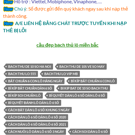
Hỗ trợ : Viettel, Mobiphone, Vinaphone, …
Chú ý
: Số được gửi đến quý khách ngay sau khi nạp thẻ
thành công.
A/E LIÊN HỆ BẰNG CHÁT TRƯỢC TUYẾN KHI NẠP
THẺ BỊ LỖI
cầu đẹp bạch thủ lô miền bắc
BACH THU DE 10 SO HA NOI
BACH THU DE 10S VE SO MAY
BACH THU LO 555
BACH THU LO VIP MB
BẮT CHUẨN 6 CON LÔ HÀNG NGÀY
BÍ KÍP BẮT CHUẨN 6 CON LÔ
BÍ KÍP BẮT CHUẨN DÀN 6 SỐ
BI KIP BAT DE 10 SO BACH THU
BÍ KÍP SOI CHUẨN LÔ
BÍ QUYẾT DÀN LÔ 6 SỐ DÀN LÔ 6 SỐ
BÍ QUYẾT ĐÁNH LÔ DÀN LÔ 6 SỐ
CÁCH BẮT DÀN LÔ 6 SỐ KHUNG 5 NGÀY
CÁCH DÀN LÔ 6 SỐ DÀN LÔ 6 SỐ 2020
CÁCH DÀN LÔ 6 SỐ DÀN LÔ 6 SỐ 2021
CÁCH NUÔI LÔ DÀN LÔ 6 SỐ 3 NGÀY
CÁCH SOI DÀN LÔ 6 SỐ