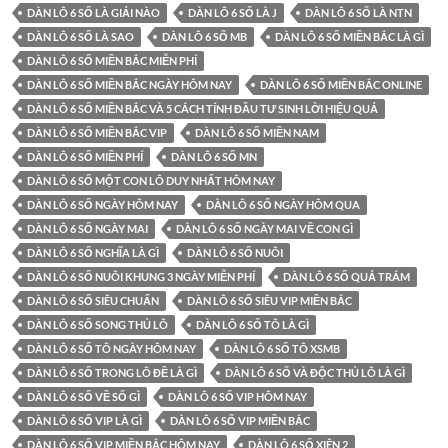
DÀN LÔ 6 SỐ LÀ GIẢI NÀO
DÀN LÔ 6 SỐ LÀ J
DÀN LÔ 6 SỐ LÀ NTN
DÀN LÔ 6 SỐ LÀ SAO
DÀN LÔ 6 SỐ MB
DÀN LÔ 6 SỐ MIỀN BẮC LÀ GÌ
DÀN LÔ 6 SỐ MIỀN BẮC MIỄN PHÍ
DÀN LÔ 6 SỐ MIỀN BẮC NGÀY HÔM NAY
DÀN LÔ 6 SỐ MIỀN BẮC ONLINE
DÀN LÔ 6 SỐ MIỀN BẮC VÀ 5 CÁCH TÍNH ĐẦU TƯ SINH LỜI HIỆU QUẢ
DÀN LÔ 6 SỐ MIỀN BẮC VIP
DÀN LÔ 6 SỐ MIỀN NAM
DÀN LÔ 6 SỐ MIỀN PHÍ
DÀN LÔ 6 SỐ MN
DÀN LÔ 6 SỐ MỘT CON LÔ DUY NHẤT HÔM NAY
DÀN LÔ 6 SỐ NGÀY HÔM NAY
DÀN LÔ 6 SỐ NGÀY HÔM QUA
DÀN LÔ 6 SỐ NGÀY MAI
DÀN LÔ 6 SỐ NGÀY MAI VỀ CON GÌ
DÀN LÔ 6 SỐ NGHĨA LÀ GÌ
DÀN LÔ 6 SỐ NUÔI
DÀN LÔ 6 SỐ NUÔI KHUNG 3 NGÀY MIỄN PHÍ
DÀN LÔ 6 SỐ QUẢ TRÁM
DÀN LÔ 6 SỐ SIÊU CHUẨN
DÀN LÔ 6 SỐ SIÊU VIP MIỀN BẮC
DÀN LÔ 6 SỐ SONG THỦ LÔ
DÀN LÔ 6 SỐ TÔ LÀ GÌ
DÀN LÔ 6 SỐ TÔ NGÀY HÔM NAY
DÀN LÔ 6 SỐ TÔ XSMB
DÀN LÔ 6 SỐ TRONG LÔ ĐỀ LÀ GÌ
DÀN LÔ 6 SỐ VÀ ĐỘC THỦ LÔ LÀ GÌ
DÀN LÔ 6 SỐ VỀ SỐ GÌ
DÀN LÔ 6 SỐ VIP HÔM NAY
DÀN LÔ 6 SỐ VIP LÀ GÌ
DÀN LÔ 6 SỐ VIP MIỀN BẮC
DÀN LÔ 6 SỐ VIP MIỀN BẮC HÔM NAY
DÀN LÔ 6 SỐ XIÊN 2