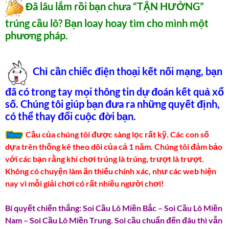
Đã lâu lắm rồi bạn chưa “TẬN HƯỞNG”
trúng cầu lô? Bạn loay hoay tìm cho mình một
phương pháp.
Chỉ cần chiếc điện thoại kết nối mạng, bạn
đã có trong tay mọi thông tin dự đoán kết quả xổ
số. Chúng tôi giúp bạn đưa ra những quyết định,
có thể thay đổi cuộc đời bạn.
Cầu của chúng tôi được sàng lọc rất kỹ. Các con số
dựa trên thống kê theo dõi của cả 1 năm. Chúng tôi đảm bảo
với các bạn rằng khi chơi trúng là trúng, trượt là trượt.
Không có chuyện làm ăn thiếu chính xác, như các web hiện
nay vì mỗi giải chơi có rất nhiều người chơi!
Bí quyết chiến thắng: Soi Cầu Lô Miền Bắc – Soi Cầu Lô Miền
Nam – Soi Cầu Lô Miền Trung. Soi cầu chuẩn đến đâu thì vẫn