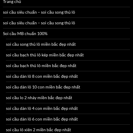
Trang chủ
soi cầu siêu chuẩn – soi cầu song thủ lô
soi cầu siêu chuẩn – soi cầu song thủ lô
Soi cầu MB chuẩn 100%
soi cầu song thủ lô miền bắc đẹp nhất
soi cầu bạch thủ lô kép miền bắc đẹp nhất
soi cầu bạch thủ lô miền bắc đẹp nhất
soi cầu dàn lô 8 con miền bắc đẹp nhất
soi cầu dàn lô 10 con miền bắc đẹp nhất
soi cầu lo 2 nháy miền bắc đẹp nhất
soi cầu dàn lô 4 con miền bắc đẹp nhất
soi cầu dàn lô 6 con miền bắc đẹp nhất
soi cầu lô xiên 2 miền bắc đẹp nhất