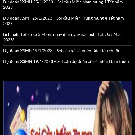
Dự đoán XSMN 25/1/2023 – Soi cầu Miền Nam mùng 4 Tết năm
2023
Dự đoán XSMT 25/1/2023 – Soi cầu Miền Trung mùng 4 Tết năm
2023
Lịch nghỉ Tết xổ số 3 Miền, quay đến ngày nào nghỉ Tết Quý Mão
2023?
Dự đoán XSMB 19/1/2023 – Soi cầu xổ số miền Bắc siêu chuẩn
Dự đoán XSMN 19/1/2023 – Soi cầu dự đoán xổ số miền Nam thứ 5