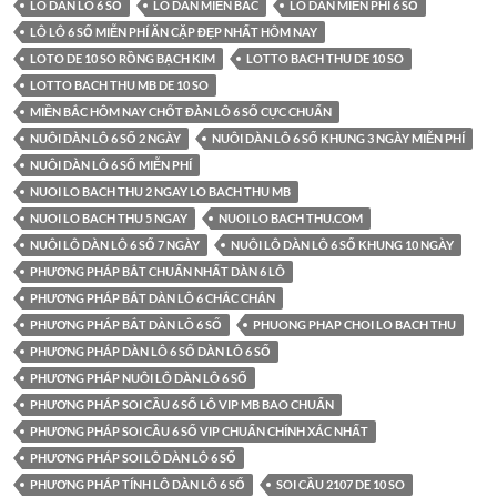
LÔ DÀN LÔ 6 SỐ
LÔ DÀN MIỀN BẮC
LÔ DÀN MIỄN PHÍ 6 SỐ
LÔ LÔ 6 SỐ MIỄN PHÍ ĂN CẶP ĐẸP NHẤT HÔM NAY
LOTO DE 10 SO RỒNG BẠCH KIM
LOTTO BACH THU DE 10 SO
LOTTO BACH THU MB DE 10 SO
MIỀN BẮC HÔM NAY CHỐT ĐÀN LÔ 6 SỐ CỰC CHUẨN
NUÔI DÀN LÔ 6 SỐ 2 NGÀY
NUÔI DÀN LÔ 6 SỐ KHUNG 3 NGÀY MIỄN PHÍ
NUÔI DÀN LÔ 6 SỐ MIỄN PHÍ
NUOI LO BACH THU 2 NGAY LO BACH THU MB
NUOI LO BACH THU 5 NGAY
NUOI LO BACH THU.COM
NUÔI LÔ DÀN LÔ 6 SỐ 7 NGÀY
NUÔI LÔ DÀN LÔ 6 SỐ KHUNG 10 NGÀY
PHƯƠNG PHÁP BẮT CHUẨN NHẤT DÀN 6 LÔ
PHƯƠNG PHÁP BẮT DÀN LÔ 6 CHẮC CHẮN
PHƯƠNG PHÁP BẮT DÀN LÔ 6 SỐ
PHUONG PHAP CHOI LO BACH THU
PHƯƠNG PHÁP DÀN LÔ 6 SỐ DÀN LÔ 6 SỐ
PHƯƠNG PHÁP NUÔI LÔ DÀN LÔ 6 SỐ
PHƯƠNG PHÁP SOI CẦU 6 SỐ LÔ VIP MB BAO CHUẨN
PHƯƠNG PHÁP SOI CẦU 6 SỐ VIP CHUẨN CHÍNH XÁC NHẤT
PHƯƠNG PHÁP SOI LÔ DÀN LÔ 6 SỐ
PHƯƠNG PHÁP TÍNH LÔ DÀN LÔ 6 SỐ
SOI CẦU 2107 DE 10 SO