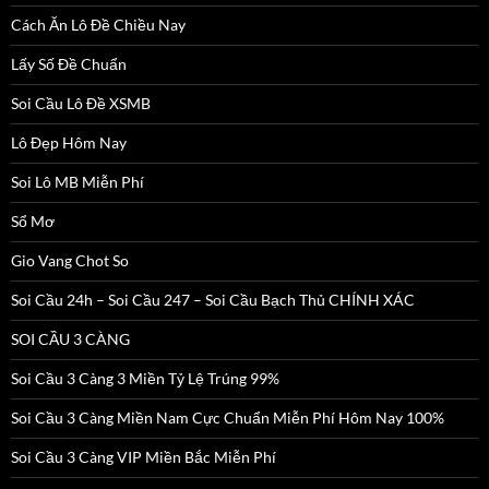
Cách Ăn Lô Đề Chiều Nay
Lấy Số Đề Chuẩn
Soi Cầu Lô Đề XSMB
Lô Đẹp Hôm Nay
Soi Lô MB Miễn Phí
Sổ Mơ
Gio Vang Chot So
Soi Cầu 24h – Soi Cầu 247 – Soi Cầu Bạch Thủ CHÍNH XÁC
SOI CẦU 3 CÀNG
Soi Cầu 3 Càng 3 Miền Tỷ Lệ Trúng 99%
Soi Cầu 3 Càng Miền Nam Cực Chuẩn Miễn Phí Hôm Nay 100%
Soi Cầu 3 Càng VIP Miền Bắc Miễn Phí