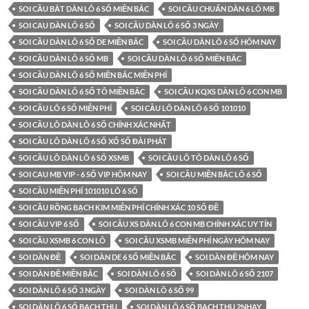
SOI CẦU BẮT DÀN LÔ 6 SỐ MIỀN BẮC
SOI CẦU CHUẨN DÀN 6 LÔ MB
SOI CAU DÀN LÔ 6 SỐ
SOI CẦU DÀN LÔ 6 SỐ 3 NGÀY
SOI CẦU DÀN LÔ 6 SỐ DE MIỀN BẮC
SOI CẦU DÀN LÔ 6 SỐ HÔM NAY
SOI CẦU DÀN LÔ 6 SỐ MB
SOI CẦU DÀN LÔ 6 SỐ MIỀN BẮC
SOI CẦU DÀN LÔ 6 SỐ MIỀN BẮC MIỄN PHÍ
SOI CẦU DÀN LÔ 6 SỐ TÔ MIỀN BẮC
SOI CẦU KQXS DÀN LÔ 6 CON MB
SOI CẦU LÔ 6 SỐ MIỄN PHÍ
SOI CẦU LÔ DÀN LÔ 6 SỐ 101010
SOI CẦU LÔ DÀN LÔ 6 SỐ CHÍNH XÁC NHẤT
SOI CẦU LÔ DÀN LÔ 6 SỐ XỔ SỐ ĐÀI PHÁT
SOI CẦU LÔ DÀN LÔ 6 SỐ XSMB
SOI CẦU LÔ TÔ DÀN LÔ 6 SỐ
SOI CAU MB VIP - 6 SỐ VIP HÔM NAY
SOI CẦU MIỀN BẮC LÔ 6 SỐ
SOI CẦU MIỄN PHÍ 101010 LÔ 6 SỐ
SOI CẦU RỒNG BẠCH KIM MIỄN PHÍ CHÍNH XÁC 10 SỐ ĐỀ
SOI CẦU VIP 6 SỐ
SOI CẦU XS DÀN LÔ 6 CON MB CHÍNH XÁC UY TÍN
SOI CẦU XSMB 6 CON LÔ
SOI CẦU XSMB MIỄN PHÍ NGÀY HÔM NAY
SOI DÀN ĐỀ
SOI DÀN DE 6 SỐ MIỀN BẮC
SOI DÀN ĐỀ HÔM NAY
SOI DÀN ĐỀ MIỀN BẮC
SOI DÀN LÔ 6 SỐ
SOI DÀN LÔ 6 SỐ 2107
SOI DÀN LÔ 6 SỐ 3 NGÀY
SOI DÀN LÔ 6 SỐ 99
SOI DÀN LÔ 6 SỐ BACH THU
SOI DÀN LÔ 6 SỐ BACH THU 2NHAY