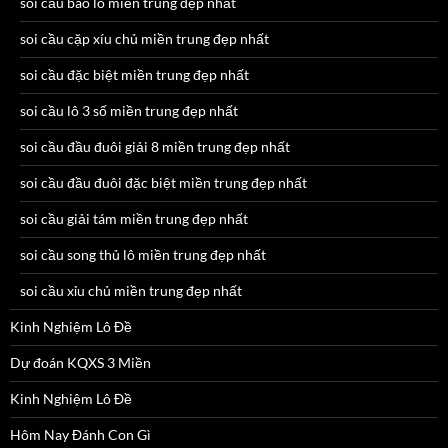
soi cầu bao lô miền trung đẹp nhất
soi cầu cặp xíu chủ miền trung đẹp nhất
soi cầu đặc biệt miền trung đẹp nhất
soi cầu lô 3 số miền trung đẹp nhất
soi cầu đầu đuôi giải 8 miền trung đẹp nhất
soi cầu đầu đuôi đặc biệt miền trung đẹp nhất
soi cầu giải tám miền trung đẹp nhất
soi cầu song thủ lô miền trung đẹp nhất
soi cầu xỉu chủ miền trung đẹp nhất
Kinh Nghiệm Lô Đề
Dự đoán KQXS 3 Miền
Kinh Nghiệm Lô Đề
Hôm Nay Đánh Con Gì