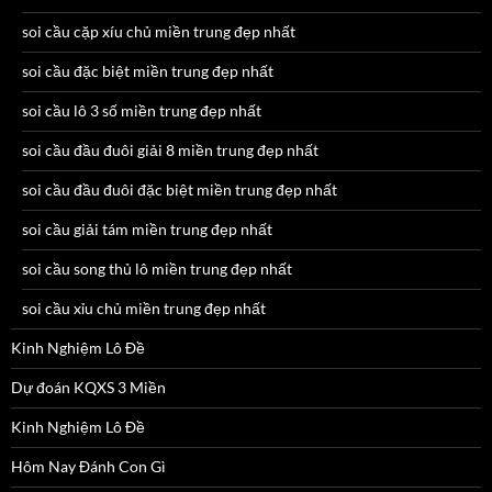
soi cầu cặp xíu chủ miền trung đẹp nhất
soi cầu đặc biệt miền trung đẹp nhất
soi cầu lô 3 số miền trung đẹp nhất
soi cầu đầu đuôi giải 8 miền trung đẹp nhất
soi cầu đầu đuôi đặc biệt miền trung đẹp nhất
soi cầu giải tám miền trung đẹp nhất
soi cầu song thủ lô miền trung đẹp nhất
soi cầu xỉu chủ miền trung đẹp nhất
Kinh Nghiệm Lô Đề
Dự đoán KQXS 3 Miền
Kinh Nghiệm Lô Đề
Hôm Nay Đánh Con Gì