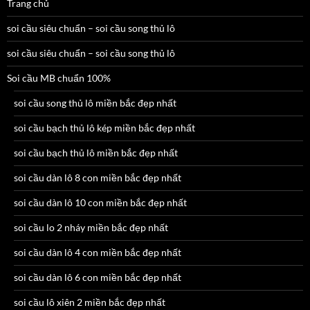
Trang chủ
soi cầu siêu chuẩn – soi cầu song thủ lô
soi cầu siêu chuẩn – soi cầu song thủ lô
Soi cầu MB chuẩn 100%
soi cầu song thủ lô miền bắc đẹp nhất
soi cầu bạch thủ lô kép miền bắc đẹp nhất
soi cầu bạch thủ lô miền bắc đẹp nhất
soi cầu dàn lô 8 con miền bắc đẹp nhất
soi cầu dàn lô 10 con miền bắc đẹp nhất
soi cầu lo 2 nháy miền bắc đẹp nhất
soi cầu dàn lô 4 con miền bắc đẹp nhất
soi cầu dàn lô 6 con miền bắc đẹp nhất
soi cầu lô xiên 2 miền bắc đẹp nhất