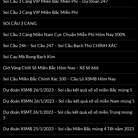
Soi Cầu 3 Càng VIP Miền Bắc Miễn Phí – Dự Đoán 247
Soi Cầu 3 Càng VIP Miền Bắc Miễn Phí
SOI CẦU 3 CÀNG
Soi Cầu 3 Càng Miền Nam Cực Chuẩn Miễn Phí Hôm Nay 100%
Soi Cầu 24h – Soi Cầu 247 – Soi Cầu Bạch Thủ CHÍNH XÁC
Soi Cau Mb Rong Bach Kim
Giờ Vàng Chốt Số Miền Bắc Hôm Nay – Xổ Số 666
Soi Cầu Miền Bắc Chính Xác 100 – Cầu Lô XSMB Hôm Nay
Dự đoán XSMB 26/1/2023 – Soi cầu kết quả xổ số miền Bắc mùng 5
Dự đoán XSMN 26/1/2023 – Soi cầu kết quả xổ số miền Nam mùng 5
Dự đoán XSMT 26/1/2023 – Soi cầu kết quả xổ số miền Trung mùng
5
Dự đoán XSMB 25/1/2023 – Soi cầu Miền Bắc mùng 4 Tết năm 2023