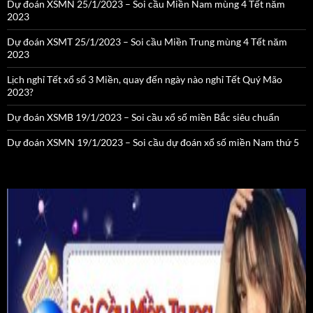
Dự đoán XSMN 25/1/2023 – Soi cầu Miền Nam mùng 4 Tết năm
2023
Dự đoán XSMT 25/1/2023 – Soi cầu Miền Trung mùng 4 Tết năm
2023
Lịch nghỉ Tết xổ số 3 Miền, quay đến ngày nào nghỉ Tết Quý Mão
2023?
Dự đoán XSMB 19/1/2023 – Soi cầu xổ số miền Bắc siêu chuẩn
Dự đoán XSMN 19/1/2023 – Soi cầu dự đoán xổ số miền Nam thứ 5