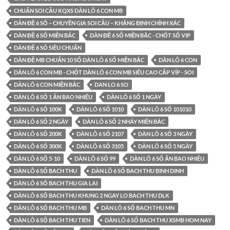
CHUẨN SOI CẦU KQXS DÀN LÔ 6 CON MB
DÀN ĐỀ 6 SỐ – CHUYÊN GIA SOI CẦU – KHẲNG ĐỊNH CHÍNH XÁC
DÀN ĐỀ 6 SỐ MIỀN BẮC
DÀN ĐỀ 6 SỐ MIỀN BẮC - CHỐT SỐ VIP
DÀN ĐỀ 6 SỐ SIÊU CHUẨN
DÀN ĐỀ MB CHUẨN 10 SỐ DÀN LÔ 6 SỐ MIỀN BẮC
DÀN LÔ 6 CON
DÀN LÔ 6 CON MB - CHỐT DÀN LÔ 6 CON MB SIÊU CAO CẤP VÍP - SOI
DÀN LÔ 6 CON MIỀN BẮC
DAN LO 6 SO
DÀN LÔ 6 SỐ 1 ĂN BAO NHIÊU
DÀN LÔ 6 SỐ 1 NGÀY
DÀN LÔ 6 SỐ 100K
DÀN LÔ 6 SỐ 1010
DÀN LÔ 6 SỐ 101010
DÀN LÔ 6 SỐ 2 NGÀY
DÀN LÔ 6 SỐ 2 NHÁY MIỀN BẮC
DÀN LÔ 6 SỐ 200K
DÀN LÔ 6 SỐ 2107
DÀN LÔ 6 SỐ 3 NGÀY
DÀN LÔ 6 SỐ 300K
DÀN LÔ 6 SỐ 3105
DÀN LÔ 6 SỐ 5 NGÀY
DÀN LÔ 6 SỐ 5-10
DÀN LÔ 6 SỐ 99
DÀN LÔ 6 SỐ ĂN BAO NHIÊU
DÀN LÔ 6 SỐ BACH THU
DÀN LÔ 6 SỐ BACH THU BINH DINH
DÀN LÔ 6 SỐ BACH THU GIA LAI
DÀN LÔ 6 SỐ BACH THU KHUNG 2 NGAY LO BACH THU DLK
DÀN LÔ 6 SỐ BACH THU MB
DÀN LÔ 6 SỐ BACH THU MN
DÀN LÔ 6 SỐ BACH THU TIEN
DÀN LÔ 6 SỐ BACH THU XSMB HOM NAY