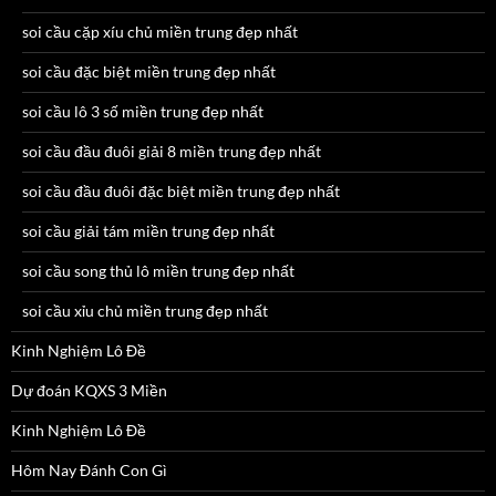
soi cầu cặp xíu chủ miền trung đẹp nhất
soi cầu đặc biệt miền trung đẹp nhất
soi cầu lô 3 số miền trung đẹp nhất
soi cầu đầu đuôi giải 8 miền trung đẹp nhất
soi cầu đầu đuôi đặc biệt miền trung đẹp nhất
soi cầu giải tám miền trung đẹp nhất
soi cầu song thủ lô miền trung đẹp nhất
soi cầu xỉu chủ miền trung đẹp nhất
Kinh Nghiệm Lô Đề
Dự đoán KQXS 3 Miền
Kinh Nghiệm Lô Đề
Hôm Nay Đánh Con Gì