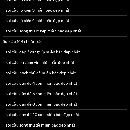
soi cầu lô xiên 3 miền bắc đẹp nhất
soi cầu lô xiên 4 miền bắc đẹp nhất
soi cầu song thủ lô kép miền bắc đẹp nhất
Soi cầu MB chuẩn xác
soi cầu cặp 3 càng víp miền bắc đẹp nhất
soi cầu ba càng víp miền bắc đẹp nhất
soi cầu bạch thủ đề miền bắc đẹp nhất
soi cầu dàn đề 4 con miền bắc đẹp nhất
soi cầu dàn đề 6 con miền bắc đẹp nhất
soi cầu dàn đề 8 con miền bắc đẹp nhất
soi cầu dàn đề 10 con miền bắc đẹp nhất
soi cầu song thủ đề miền bắc đẹp nhất