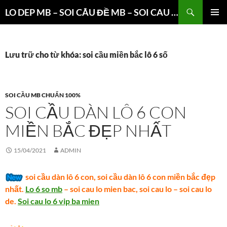
Chuyển
Tìm
LO DEP MB – SOI CÂU ĐỀ MB – SOI CAU 3 CANG XSMB
đến
kiếm
TRÌNH
nội
ĐƠN CƠ
dung
SỞ
Lưu trữ cho từ khóa: soi cầu miền bắc lô 6 số
SOI CẦU MB CHUẨN 100%
SOI CẦU DÀN LÔ 6 CON
MIỀN BẮC ĐẸP NHẤT
15/04/2021
ADMIN
soi cầu dàn lô 6 con, soi cầu dàn lô 6 con miền bắc đẹp
nhất.
Lo 6 so mb
– soi cau lo mien bac, soi cau lo – soi cau lo
de.
Soi cau lo 6 vip ba mien