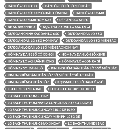
DÀN LÔ 6 SỐ XO SO
DÀN LÔ 6 SỐ XỔ SỐ MIỀN BẮC
DÀN LÔ 6 SỐ XỔ SỐ MIỀN BẮC HÔM NAY
DÀN LÔ 6 SỐ XSMB
DÀN LÔ 6 SỐ XSMB HÔM NAY
ĐÈ 1 ĂN BAO NHIÊU
ĐỀ ĂN BAO NHIÊU
ĐỘC THỦ LÔ DÀN LÔ 6 SỐ LÀ GÌ
DỰ ĐOÁN CHÍNH XÁC DÀN LÔ 6 SỐ
DỰ ĐOÁN DÀN LÔ 6 SỐ
DỰ ĐOÁN DÀN LÔ 6 SỐ HÔM NAY
DỰ ĐOÁN DÀN LÔ 6 SỐ MIỀN BẮC
DỰ ĐOÁN LÔ DÀN LÔ 6 SỐ MIỀN BẮC HÔM NAY
HÔM NAY DÀN 6 SỐ CÓ CON GÌ
HÔM NAY DÀN LÔ 6 SỐ XSMB
HÔM NAY LÔ 6 CHUẨN KHÔNG
HÔM NAY LÔ 6 CON RA GÌ
HÔM NAY SOI DÀN 6 LÔ
KINH NGHIỆM ĐÁNH DÀN LÔ 6 SỐ MIỀN BẮC
KINH NGHIỆM ĐÁNH DÀN LÔ 6 SỐ MIỀN BẮC SIÊU CHUẨN
KINH NGHIỆM SOI DÀN LÔ 6
KQXSMB PLUS LÔ DÀN LÔ 6 SỐ
LBT DE 10 SO MIEN BAC
LO BACH THU 31010 DE 10 SO
LO BACH THU DONG THAP
LO BACH THU HOM NAY LA CON GI DÀN LÔ 6 SỐ LÀ SAO
LO BACH THU KHUNG 3 NGAY 31010 DE 10 SO
LO BACH THU KHUNG 3 NGAY MIEN PHI 10 SO DE
LO BACH THU KHUNG MAX 3 NGAY
LO BACH THU MIEN BAC