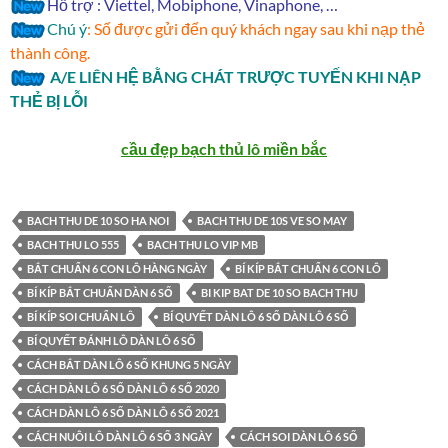
Hỗ trợ : Viettel, Mobiphone, Vinaphone, …
Chú ý
: Số được gửi đến quý khách ngay sau khi nạp thẻ
thành công.
A/E LIÊN HỆ BẰNG CHÁT TRƯỢC TUYẾN KHI NẠP
THẺ BỊ LỖI
cầu đẹp bạch thủ lô miền bắc
BACH THU DE 10 SO HA NOI
BACH THU DE 10S VE SO MAY
BACH THU LO 555
BACH THU LO VIP MB
BẮT CHUẨN 6 CON LÔ HÀNG NGÀY
BÍ KÍP BẮT CHUẨN 6 CON LÔ
BÍ KÍP BẮT CHUẨN DÀN 6 SỐ
BI KIP BAT DE 10 SO BACH THU
BÍ KÍP SOI CHUẨN LÔ
BÍ QUYẾT DÀN LÔ 6 SỐ DÀN LÔ 6 SỐ
BÍ QUYẾT ĐÁNH LÔ DÀN LÔ 6 SỐ
CÁCH BẮT DÀN LÔ 6 SỐ KHUNG 5 NGÀY
CÁCH DÀN LÔ 6 SỐ DÀN LÔ 6 SỐ 2020
CÁCH DÀN LÔ 6 SỐ DÀN LÔ 6 SỐ 2021
CÁCH NUÔI LÔ DÀN LÔ 6 SỐ 3 NGÀY
CÁCH SOI DÀN LÔ 6 SỐ