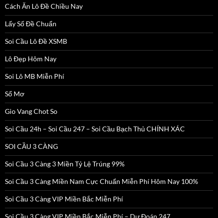
Cách Ăn Lô Đề Chiều Nay
Lấy Số Đề Chuẩn
Soi Cầu Lô Đề XSMB
Lô Đẹp Hôm Nay
Soi Lô MB Miễn Phí
Sổ Mơ
Gio Vang Chot So
Soi Cầu 24h – Soi Cầu 247 – Soi Cầu Bạch Thủ CHÍNH XÁC
SOI CẦU 3 CÀNG
Soi Cầu 3 Càng 3 Miền Tỷ Lệ Trúng 99%
Soi Cầu 3 Càng Miền Nam Cực Chuẩn Miễn Phí Hôm Nay 100%
Soi Cầu 3 Càng VIP Miền Bắc Miễn Phí
Soi Cầu 3 Càng VIP Miền Bắc Miễn Phí – Dự Đoán 247