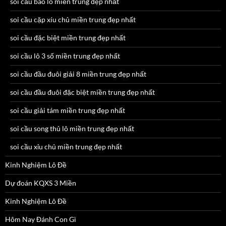
soi cầu bao lô miền trung đẹp nhất
soi cầu cặp xíu chủ miền trung đẹp nhất
soi cầu đặc biệt miền trung đẹp nhất
soi cầu lô 3 số miền trung đẹp nhất
soi cầu đầu đuôi giải 8 miền trung đẹp nhất
soi cầu đầu đuôi đặc biệt miền trung đẹp nhất
soi cầu giải tám miền trung đẹp nhất
soi cầu song thủ lô miền trung đẹp nhất
soi cầu xỉu chủ miền trung đẹp nhất
Kinh Nghiệm Lô Đề
Dự đoán KQXS 3 Miền
Kinh Nghiệm Lô Đề
Hôm Nay Đánh Con Gì