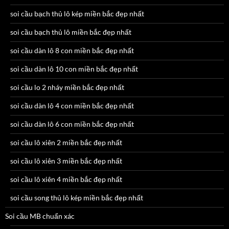
soi cầu bạch thủ lô kép miền bắc đẹp nhất
soi cầu bạch thủ lô miền bắc đẹp nhất
soi cầu dàn lô 8 con miền bắc đẹp nhất
soi cầu dàn lô 10 con miền bắc đẹp nhất
soi cầu lo 2 nháy miền bắc đẹp nhất
soi cầu dàn lô 4 con miền bắc đẹp nhất
soi cầu dàn lô 6 con miền bắc đẹp nhất
soi cầu lô xiên 2 miền bắc đẹp nhất
soi cầu lô xiên 3 miền bắc đẹp nhất
soi cầu lô xiên 4 miền bắc đẹp nhất
soi cầu song thủ lô kép miền bắc đẹp nhất
Soi cầu MB chuẩn xác