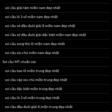
soi cầu giải tám miền nam đẹp nhất
soi cầu lô 3 số miền nam đẹp nhất
soi cầu sớ đầu đuôi giải 8 miền nam đẹp nhất
soi cầu sớ đầu đuôi giải đặc biệt miền nam đẹp nhất
soi cầu song thủ lô miền nam đẹp nhất
soi cầu xíu chủ miền nam đẹp nhất
Soi cầu MT chuẩn xác
soi cầu bao lô miền trung đẹp nhất
soi cầu cặp xíu chủ miền trung đẹp nhất
soi cầu đặc biệt miền trung đẹp nhất
soi cầu lô 3 số miền trung đẹp nhất
soi cầu đầu đuôi giải 8 miền trung đẹp nhất