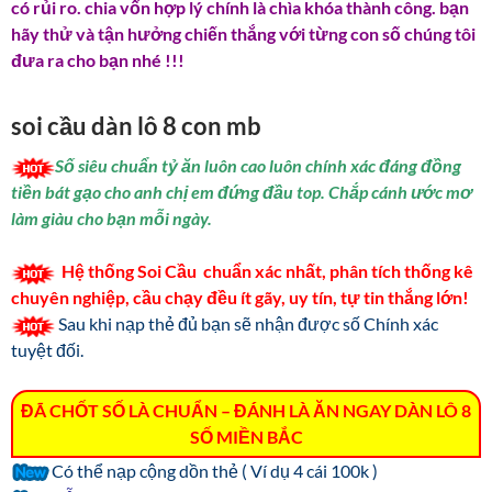
có rủi ro. chia vốn hợp lý chính là chìa khóa thành công. bạn
hãy thử và tận hưởng chiến thắng với từng con số chúng tôi
đưa ra cho bạn nhé !!!
soi cầu dàn lô 8 con mb
Số siêu chuẩn tỷ ăn luôn cao luôn chính xác đáng đồng
tiền bát gạo cho anh chị em đứng đầu top. Chắp cánh ước mơ
làm giàu cho bạn mỗi ngày
.
Hệ thống Soi Cầu chuẩn xác nhất, phân tích thống kê
chuyên nghiệp, cầu chạy đều ít gãy, uy tín, tự tin thắng lớn!
Sau khi nạp thẻ đủ bạn sẽ nhận được số Chính xác
tuyệt đối.
ĐÃ CHỐT SỐ LÀ CHUẨN – ĐÁNH LÀ ĂN NGAY DÀN LÔ 8
SỐ MIỀN BẮC
Có thể nạp cộng dồn thẻ ( Ví dụ 4 cái 100k )