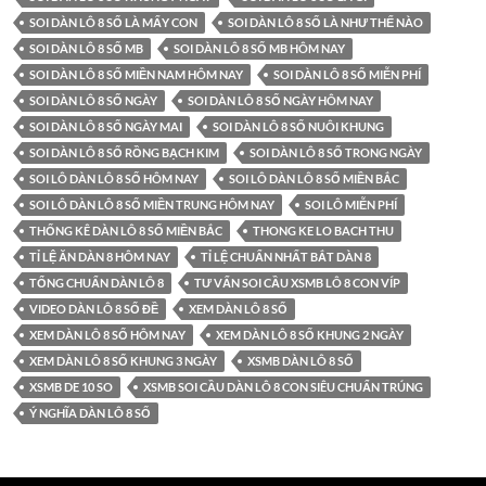
SOI DÀN LÔ 8 SỐ LÀ MẤY CON
SOI DÀN LÔ 8 SỐ LÀ NHƯ THẾ NÀO
SOI DÀN LÔ 8 SỐ MB
SOI DÀN LÔ 8 SỐ MB HÔM NAY
SOI DÀN LÔ 8 SỐ MIỀN NAM HÔM NAY
SOI DÀN LÔ 8 SỐ MIỄN PHÍ
SOI DÀN LÔ 8 SỐ NGÀY
SOI DÀN LÔ 8 SỐ NGÀY HÔM NAY
SOI DÀN LÔ 8 SỐ NGÀY MAI
SOI DÀN LÔ 8 SỐ NUÔI KHUNG
SOI DÀN LÔ 8 SỐ RỒNG BẠCH KIM
SOI DÀN LÔ 8 SỐ TRONG NGÀY
SOI LÔ DÀN LÔ 8 SỐ HÔM NAY
SOI LÔ DÀN LÔ 8 SỐ MIỀN BẮC
SOI LÔ DÀN LÔ 8 SỐ MIỀN TRUNG HÔM NAY
SOI LÔ MIỄN PHÍ
THỐNG KÊ DÀN LÔ 8 SỐ MIỀN BẮC
THONG KE LO BACH THU
TỈ LỆ ĂN DÀN 8 HÔM NAY
TỈ LỆ CHUẨN NHẤT BẮT DÀN 8
TỔNG CHUẨN DÀN LÔ 8
TƯ VẤN SOI CẦU XSMB LÔ 8 CON VÍP
VIDEO DÀN LÔ 8 SỐ ĐỀ
XEM DÀN LÔ 8 SỐ
XEM DÀN LÔ 8 SỐ HÔM NAY
XEM DÀN LÔ 8 SỐ KHUNG 2 NGÀY
XEM DÀN LÔ 8 SỐ KHUNG 3 NGÀY
XSMB DÀN LÔ 8 SỐ
XSMB DE 10 SO
XSMB SOI CẦU DÀN LÔ 8 CON SIÊU CHUẨN TRÚNG
Ý NGHĨA DÀN LÔ 8 SỐ