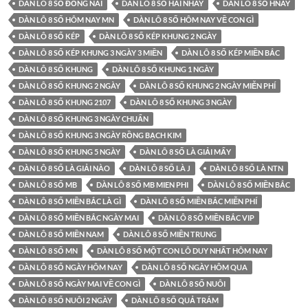
DÀN LÔ 8 SỐ ĐỒNG NAI
DÀN LÔ 8 SỐ HAI NHÁY
DÀN LÔ 8 SỐ HNAY
DÀN LÔ 8 SỐ HÔM NAY MN
DÀN LÔ 8 SỐ HÔM NAY VỀ CON GÌ
DÀN LÔ 8 SỐ KÉP
DÀN LÔ 8 SỐ KÉP KHUNG 2 NGÀY
DÀN LÔ 8 SỐ KÉP KHUNG 3 NGÀY 3 MIỀN
DÀN LÔ 8 SỐ KÉP MIỀN BẮC
DÀN LÔ 8 SỐ KHUNG
DÀN LÔ 8 SỐ KHUNG 1 NGÀY
DÀN LÔ 8 SỐ KHUNG 2 NGÀY
DÀN LÔ 8 SỐ KHUNG 2 NGÀY MIỄN PHÍ
DÀN LÔ 8 SỐ KHUNG 2107
DÀN LÔ 8 SỐ KHUNG 3 NGÀY
DÀN LÔ 8 SỐ KHUNG 3 NGÀY CHUẨN
DÀN LÔ 8 SỐ KHUNG 3 NGÀY RỒNG BẠCH KIM
DÀN LÔ 8 SỐ KHUNG 5 NGÀY
DÀN LÔ 8 SỐ LÀ GIẢI MẤY
DÀN LÔ 8 SỐ LÀ GIẢI NÀO
DÀN LÔ 8 SỐ LÀ J
DÀN LÔ 8 SỐ LÀ NTN
DÀN LÔ 8 SỐ MB
DÀN LÔ 8 SỐ MB MIEN PHI
DÀN LÔ 8 SỐ MIỀN BẮC
DÀN LÔ 8 SỐ MIỀN BẮC LÀ GÌ
DÀN LÔ 8 SỐ MIỀN BẮC MIỄN PHÍ
DÀN LÔ 8 SỐ MIỀN BẮC NGÀY MAI
DÀN LÔ 8 SỐ MIỀN BẮC VIP
DÀN LÔ 8 SỐ MIỀN NAM
DÀN LÔ 8 SỐ MIỀN TRUNG
DÀN LÔ 8 SỐ MN
DÀN LÔ 8 SỐ MỘT CON LÔ DUY NHẤT HÔM NAY
DÀN LÔ 8 SỐ NGÀY HÔM NAY
DÀN LÔ 8 SỐ NGÀY HÔM QUA
DÀN LÔ 8 SỐ NGÀY MAI VỀ CON GÌ
DÀN LÔ 8 SỐ NUÔI
DÀN LÔ 8 SỐ NUÔI 2 NGÀY
DÀN LÔ 8 SỐ QUẢ TRÁM