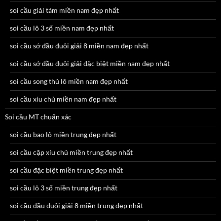
soi cầu giải tám miền nam đẹp nhất
soi cầu lô 3 số miền nam đẹp nhất
soi cầu sớ đầu đuôi giải 8 miền nam đẹp nhất
soi cầu sớ đầu đuôi giải đặc biệt miền nam đẹp nhất
soi cầu song thủ lô miền nam đẹp nhất
soi cầu xíu chủ miền nam đẹp nhất
Soi cầu MT chuẩn xác
soi cầu bao lô miền trung đẹp nhất
soi cầu cặp xíu chủ miền trung đẹp nhất
soi cầu đặc biệt miền trung đẹp nhất
soi cầu lô 3 số miền trung đẹp nhất
soi cầu đầu đuôi giải 8 miền trung đẹp nhất