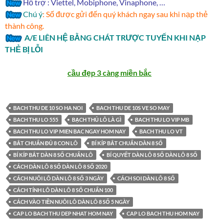
Hỗ trợ : Viettel, Mobiphone, Vinaphone, …
Chú ý
: Số được gửi đến quý khách ngay sau khi nạp thẻ
thành công.
A/E LIÊN HỆ BẰNG CHÁT TRƯỢC TUYẾN KHI NẠP
THẺ BỊ LỖI
cầu đẹp 3 càng miền bắc
BACH THU DE 10 SO HA NOI
BACH THU DE 10S VE SO MAY
BACH THU LO 555
BẠCH THỦ LÔ LÀ GÌ
BACH THU LO VIP MB
BACH THU LO VIP MIEN BAC NGAY HOM NAY
BACH THU LO VT
BẮT CHUẨN ĐỦ 8 CON LÔ
BÍ KÍP BẮT CHUẨN DÀN 8 SỐ
BÍ KÍP BẮT DÀN 8 SỐ CHUẨN LÔ
BÍ QUYẾT DÀN LÔ 8 SỐ DÀN LÔ 8 SỐ
CÁCH DÀN LÔ 8 SỐ DÀN LÔ 8 SỐ 2020
CÁCH NUÔI LÔ DÀN LÔ 8 SỐ 3 NGÀY
CÁCH SOI DÀN LÔ 8 SỐ
CÁCH TÍNH LÔ DÀN LÔ 8 SỐ CHUẨN 100
CÁCH VÀO TIỀN NUÔI LÔ DÀN LÔ 8 SỐ 5 NGÀY
CAP LO BACH THU DEP NHAT HOM NAY
CAP LO BACH THU HOM NAY