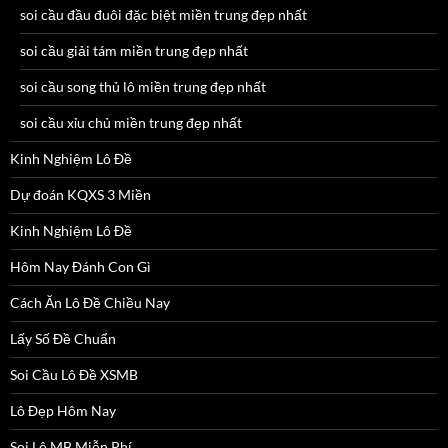
soi cầu đầu đuôi đặc biệt miền trung đẹp nhất
soi cầu giải tám miền trung đẹp nhất
soi cầu song thủ lô miền trung đẹp nhất
soi cầu xỉu chủ miền trung đẹp nhất
Kinh Nghiệm Lô Đề
Dự đoán KQXS 3 Miền
Kinh Nghiệm Lô Đề
Hôm Nay Đánh Con Gì
Cách Ăn Lô Đề Chiều Nay
Lấy Số Đề Chuẩn
Soi Cầu Lô Đề XSMB
Lô Đẹp Hôm Nay
Soi Lô MB Miễn Phí