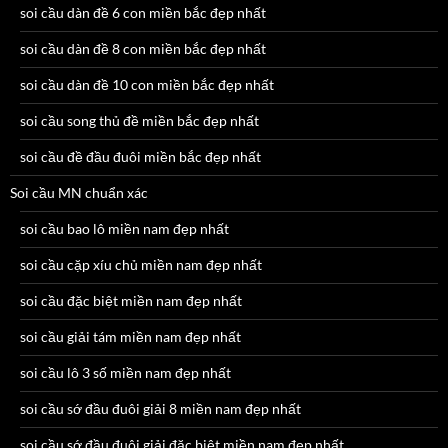
soi cầu dàn đề 6 con miền bắc đẹp nhất
soi cầu dàn đề 8 con miền bắc đẹp nhất
soi cầu dàn đề 10 con miền bắc đẹp nhất
soi cầu song thủ đề miền bắc đẹp nhất
soi cầu đề đầu đuôi miền bắc đẹp nhất
Soi cầu MN chuẩn xác
soi cầu bao lô miền nam đẹp nhất
soi cầu cặp xíu chủ miền nam đẹp nhất
soi cầu đặc biệt miền nam đẹp nhất
soi cầu giải tám miền nam đẹp nhất
soi cầu lô 3 số miền nam đẹp nhất
soi cầu sớ đầu đuôi giải 8 miền nam đẹp nhất
soi cầu sớ đầu đuôi giải đặc biệt miền nam đẹp nhất