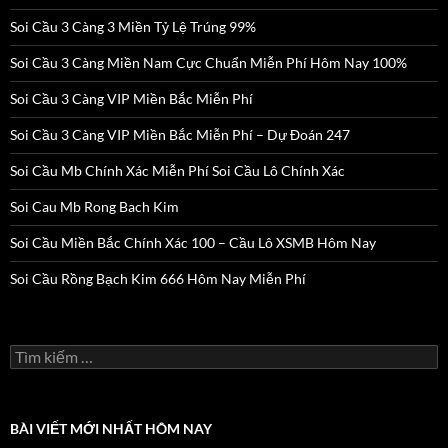
Soi Cầu 3 Càng 3 Miền Tỷ Lệ Trúng 99%
Soi Cầu 3 Càng Miền Nam Cực Chuẩn Miễn Phí Hôm Nay 100%
Soi Cầu 3 Càng VIP Miền Bắc Miễn Phí
Soi Cầu 3 Càng VIP Miền Bắc Miễn Phí – Dự Đoán 247
Soi Cầu Mb Chính Xác Miễn Phí Soi Cầu Lô Chính Xác
Soi Cau Mb Rong Bach Kim
Soi Cầu Miền Bắc Chính Xác 100 – Cầu Lô XSMB Hôm Nay
Soi Cầu Rồng Bạch Kim 666 Hôm Nay Miễn Phí
Tìm
kiếm
cho:
BÀI VIẾT MỚI NHẤT HÔM NAY