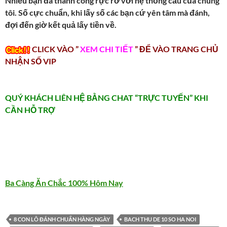
Nhiều bạn đã thành công rực rỡ với hệ thống cầu của chúng
tôi. Số cực chuẩn, khi lấy số các bạn cứ yên tâm mà đánh,
đợi đến giờ kết quả lấy tiền về.
CLICK VÀO ”
XEM CHI TIẾT
” ĐỂ VÀO TRANG CHỦ
NHẬN SỐ VIP
QUÝ KHÁCH LIÊN HỆ BẰNG CHAT “TRỰC TUYẾN” KHI
CẦN HỖ TRỢ
Ba Càng Ăn Chắc 100% Hôm Nay
8 CON LÔ ĐÁNH CHUẨN HÀNG NGÀY
BACH THU DE 10 SO HA NOI