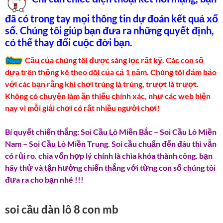
đã có trong tay mọi thông tin dự đoán kết quả xổ
số. Chúng tôi giúp bạn đưa ra những quyết định,
có thể thay đổi cuộc đời bạn.
Cầu của chúng tôi được sàng lọc rất kỹ. Các con số
dựa trên thống kê theo dõi của cả 1 năm. Chúng tôi đảm bảo
với các bạn rằng khi chơi trúng là trúng, trượt là trượt.
Không có chuyện làm ăn thiếu chính xác, như các web hiện
nay vì mỗi giải chơi có rất nhiều người chơi!
Bí quyết chiến thắng: Soi Cầu Lô Miền Bắc – Soi Cầu Lô Miền
Nam – Soi Cầu Lô Miền Trung. Soi cầu chuẩn đến đâu thì vẫn
có rủi ro. chia vốn hợp lý chính là chìa khóa thành công. bạn
hãy thử và tận hưởng chiến thắng với từng con số chúng tôi
đưa ra cho bạn nhé !!!
soi cầu dàn lô 8 con mb