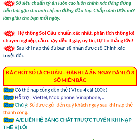
Số siêu chuẩn tỷ ăn luôn cao luôn chính xác đáng đồng
tiền bát gạo cho anh chị em đứng đầu top. Chắp cánh ước mơ
làm giàu cho bạn mỗi ngày
.
Hệ thống Soi Cầu chuẩn xác nhất, phân tích thống kê
chuyên nghiệp, cầu chạy đều ít gãy, uy tín, tự tin thắng lớn!
Sau khi nạp thẻ đủ bạn sẽ nhận được số Chính xác
tuyệt đối.
ĐÃ CHỐT SỐ LÀ CHUẨN – ĐÁNH LÀ ĂN NGAY DÀN LÔ 8
SỐ MIỀN BẮC
Có thể nạp cộng dồn thẻ ( Ví dụ 4 cái 100k )
Hỗ trợ : Viettel, Mobiphone, Vinaphone, …
Chú ý
: Số được gửi đến quý khách ngay sau khi nạp thẻ
thành công.
A/E LIÊN HỆ BẰNG CHÁT TRƯỢC TUYẾN KHI NẠP
THẺ BỊ LỖI