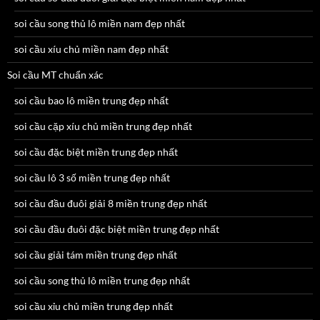
soi cầu song thủ lô miền nam đẹp nhất
soi cầu xíu chủ miền nam đẹp nhất
Soi cầu MT chuẩn xác
soi cầu bao lô miền trung đẹp nhất
soi cầu cặp xíu chủ miền trung đẹp nhất
soi cầu đặc biệt miền trung đẹp nhất
soi cầu lô 3 số miền trung đẹp nhất
soi cầu đầu đuôi giải 8 miền trung đẹp nhất
soi cầu đầu đuôi đặc biệt miền trung đẹp nhất
soi cầu giải tám miền trung đẹp nhất
soi cầu song thủ lô miền trung đẹp nhất
soi cầu xỉu chủ miền trung đẹp nhất