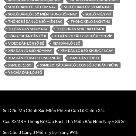
SOI LÔ DÀN LÔ 8 SỐ HÔM NAY
SOI LÔ DÀN LÔ 8 SỐ MIỀN BẮC
SOI LÔ DÀN LÔ 8 SỐ MIỀN TRUNG HÔM NAY
SOI LÔ MIỄN PHÍ
THỐNG KÊ DÀN LÔ 8 SỐ MIỀN BẮC
THONG KE LO BACH THU
TỈ LỆ ĂN DÀN 8 HÔM NAY
TỈ LỆ CHUẨN NHẤT BẮT DÀN 8
TỔNG CHUẨN DÀN LÔ 8
TƯ VẤN SOI CẦU XSMB LÔ 8 CON VÍP
VIDEO DÀN LÔ 8 SỐ ĐỀ
XEM DÀN LÔ 8 SỐ
XEM DÀN LÔ 8 SỐ HÔM NAY
XEM DÀN LÔ 8 SỐ KHUNG 2 NGÀY
XEM DÀN LÔ 8 SỐ KHUNG 3 NGÀY
XSMB DÀN LÔ 8 SỐ
XSMB DE 10 SO
XSMB SOI CẦU DÀN LÔ 8 CON SIÊU CHUẨN TRÚNG
Ý NGHĨA DÀN LÔ 8 SỐ
Soi Cầu Mb Chính Xác Miễn Phí Soi Cầu Lô Chính Xác
Cau XSMB – Thống Kê Cầu Bạch Thủ Miền Bắc Hôm Nay – Xổ Số
Soi Cầu 3 Càng 3 Miền Tỷ Lệ Trúng 99%