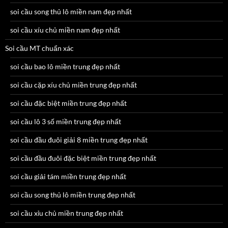
soi cầu song thủ lô miền nam đẹp nhất
soi cầu xíu chủ miền nam đẹp nhất
Soi cầu MT chuẩn xác
soi cầu bao lô miền trung đẹp nhất
soi cầu cặp xíu chủ miền trung đẹp nhất
soi cầu đặc biệt miền trung đẹp nhất
soi cầu lô 3 số miền trung đẹp nhất
soi cầu đầu đuôi giải 8 miền trung đẹp nhất
soi cầu đầu đuôi đặc biệt miền trung đẹp nhất
soi cầu giải tám miền trung đẹp nhất
soi cầu song thủ lô miền trung đẹp nhất
soi cầu xỉu chủ miền trung đẹp nhất