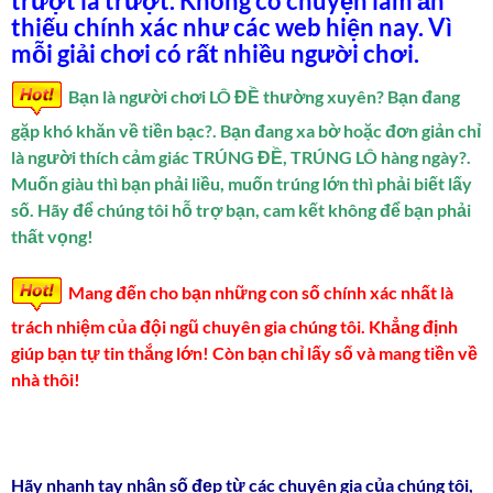
trượt là trượt. Không có chuyện làm ăn
thiếu chính xác như các web hiện nay. Vì
mỗi giải chơi có rất nhiều người chơi.
Bạn là người chơi
LÔ ĐỀ
thường xuyên? Bạn đang
gặp khó khăn về tiền bạc?. Bạn đang xa bờ hoặc đơn giản chỉ
là người thích cảm giác
TRÚNG ĐỀ, TRÚNG LÔ
hàng ngày?.
Muốn giàu thì bạn phải liều, muốn trúng lớn thì phải biết lấy
số. Hãy để chúng tôi hỗ trợ bạn, cam kết không để bạn phải
thất vọng!
Mang đến cho bạn những con số chính xác nhất là
trách nhiệm của đội ngũ chuyên gia chúng tôi. Khẳng định
giúp bạn tự tin thắng lớn! Còn bạn chỉ lấy số và mang tiền về
nhà thôi!
Hãy nhanh tay nhận số đẹp từ các chuyên gia của chúng tôi,