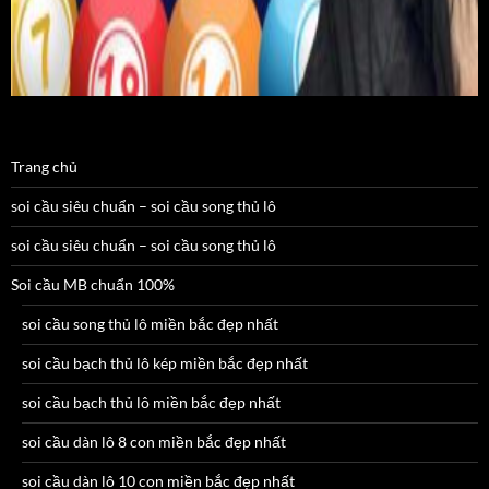
Trang chủ
soi cầu siêu chuẩn – soi cầu song thủ lô
soi cầu siêu chuẩn – soi cầu song thủ lô
Soi cầu MB chuẩn 100%
soi cầu song thủ lô miền bắc đẹp nhất
soi cầu bạch thủ lô kép miền bắc đẹp nhất
soi cầu bạch thủ lô miền bắc đẹp nhất
soi cầu dàn lô 8 con miền bắc đẹp nhất
soi cầu dàn lô 10 con miền bắc đẹp nhất