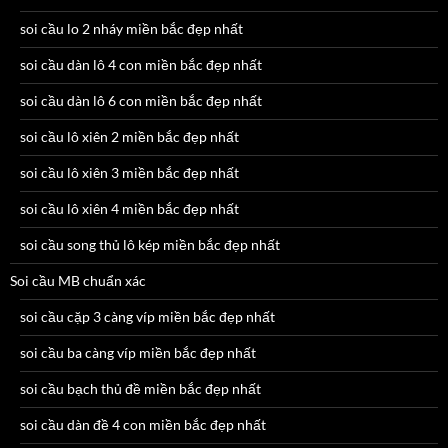
soi cầu lo 2 nháy miền bắc đẹp nhất
soi cầu dàn lô 4 con miền bắc đẹp nhất
soi cầu dàn lô 6 con miền bắc đẹp nhất
soi cầu lô xiên 2 miền bắc đẹp nhất
soi cầu lô xiên 3 miền bắc đẹp nhất
soi cầu lô xiên 4 miền bắc đẹp nhất
soi cầu song thủ lô kép miền bắc đẹp nhất
Soi cầu MB chuẩn xác
soi cầu cặp 3 càng víp miền bắc đẹp nhất
soi cầu ba càng víp miền bắc đẹp nhất
soi cầu bạch thủ đề miền bắc đẹp nhất
soi cầu dàn đề 4 con miền bắc đẹp nhất