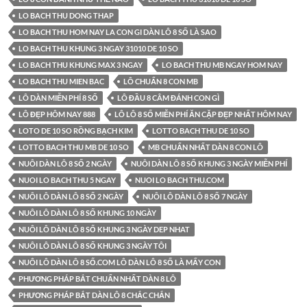
LO BACH THU DONG THAP
LO BACH THU HOM NAY LA CON GI DÀN LÔ 8 SỐ LÀ SAO
LO BACH THU KHUNG 3 NGAY 31010 DE 10 SO
LO BACH THU KHUNG MAX 3 NGAY
LO BACH THU MB NGAY HOM NAY
LO BACH THU MIEN BAC
LÔ CHUẨN 8 CON MB
LÔ DÀN MIỄN PHÍ 8 SỐ
LÔ ĐẦU 8 CÂM ĐÁNH CON GÌ
LÔ ĐẸP HÔM NAY 888
LÔ LÔ 8 SỐ MIỄN PHÍ ĂN CẶP ĐẸP NHẤT HÔM NAY
LOTO DE 10 SO RỒNG BẠCH KIM
LOTTO BACH THU DE 10 SO
LOTTO BACH THU MB DE 10 SO
MB CHUẨN NHẤT DÀN 8 CON LÔ
NUÔI DÀN LÔ 8 SỐ 2 NGÀY
NUÔI DÀN LÔ 8 SỐ KHUNG 3 NGÀY MIỄN PHÍ
NUOI LO BACH THU 5 NGAY
NUOI LO BACH THU.COM
NUÔI LÔ DÀN LÔ 8 SỐ 2 NGÀY
NUÔI LÔ DÀN LÔ 8 SỐ 7 NGÀY
NUÔI LÔ DÀN LÔ 8 SỐ KHUNG 10 NGÀY
NUÔI LÔ DÀN LÔ 8 SỐ KHUNG 3 NGÀY DEP NHAT
NUÔI LÔ DÀN LÔ 8 SỐ KHUNG 3 NGÀY TÔI
NUÔI LÔ DÀN LÔ 8 SỐ.COM LÔ DÀN LÔ 8 SỐ LÀ MẤY CON
PHƯƠNG PHÁP BẮT CHUẨN NHẤT DÀN 8 LÔ
PHƯƠNG PHÁP BẮT DÀN LÔ 8 CHẮC CHẮN