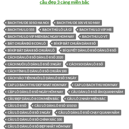
cầu đẹp 3 càng miền bắc
BACH THU DE 10 SO HA NOI
BACH THU DE 10S VE SO MAY
BACH THU LO 555
BẠCH THỦ LÔ LÀ GÌ
BACH THU LO VIP MB
BACH THU LO VIP MIEN BAC NGAY HOM NAY
BACH THU LO VT
BẮT CHUẨN ĐỦ 8 CON LÔ
BÍ KÍP BẮT CHUẨN DÀN 8 SỐ
BÍ KÍP BẮT DÀN 8 SỐ CHUẨN LÔ
BÍ QUYẾT DÀN LÔ 8 SỐ DÀN LÔ 8 SỐ
CÁCH DÀN LÔ 8 SỐ DÀN LÔ 8 SỐ 2020
CÁCH NUÔI LÔ DÀN LÔ 8 SỐ 3 NGÀY
CÁCH SOI DÀN LÔ 8 SỐ
CÁCH TÍNH LÔ DÀN LÔ 8 SỐ CHUẨN 100
CÁCH VÀO TIỀN NUÔI LÔ DÀN LÔ 8 SỐ 5 NGÀY
CAP LO BACH THU DEP NHAT HOM NAY
CAP LO BACH THU HOM NAY
CẶP LÔ DÀN LÔ 8 SỐ NGÀY HÔM NAY
CẦU DÀN LÔ 8 SỐ ĂN QUANH NĂM
CẦU ĐẸP DÀN LÔ 8 CON MIỀN BẮC
CẦU LÔ 2 NHÁY MIỀN BẮC
CẦU LÔ 8 SỐ
CẦU LÔ DÀN LÔ 8 SỐ 101010
CẦU LÔ DÀN LÔ 8 SỐ 3 NGÀY
CẦU LÔ DÀN LÔ 8 SỐ CHẠY QUANH NĂM
CẦU LÔ DÀN LÔ 8 SỐ CHÍNH XÁC 100
CẦU LÔ DÀN LÔ 8 SỐ ĐẸP NHẤT HÔM NAY