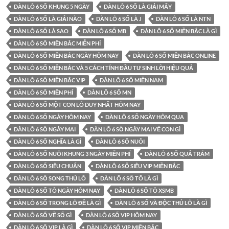
DÀN LÔ 6 SỐ KHUNG 5 NGÀY
DÀN LÔ 6 SỐ LÀ GIẢI MẤY
DÀN LÔ 6 SỐ LÀ GIẢI NÀO
DÀN LÔ 6 SỐ LÀ J
DÀN LÔ 6 SỐ LÀ NTN
DÀN LÔ 6 SỐ LÀ SAO
DÀN LÔ 6 SỐ MB
DÀN LÔ 6 SỐ MIỀN BẮC LÀ GÌ
DÀN LÔ 6 SỐ MIỀN BẮC MIỄN PHÍ
DÀN LÔ 6 SỐ MIỀN BẮC NGÀY HÔM NAY
DÀN LÔ 6 SỐ MIỀN BẮC ONLINE
DÀN LÔ 6 SỐ MIỀN BẮC VÀ 5 CÁCH TÍNH ĐẦU TƯ SINH LỜI HIỆU QUẢ
DÀN LÔ 6 SỐ MIỀN BẮC VIP
DÀN LÔ 6 SỐ MIỀN NAM
DÀN LÔ 6 SỐ MIỀN PHÍ
DÀN LÔ 6 SỐ MN
DÀN LÔ 6 SỐ MỘT CON LÔ DUY NHẤT HÔM NAY
DÀN LÔ 6 SỐ NGÀY HÔM NAY
DÀN LÔ 6 SỐ NGÀY HÔM QUA
DÀN LÔ 6 SỐ NGÀY MAI
DÀN LÔ 6 SỐ NGÀY MAI VỀ CON GÌ
DÀN LÔ 6 SỐ NGHĨA LÀ GÌ
DÀN LÔ 6 SỐ NUÔI
DÀN LÔ 6 SỐ NUÔI KHUNG 3 NGÀY MIỄN PHÍ
DÀN LÔ 6 SỐ QUẢ TRÁM
DÀN LÔ 6 SỐ SIÊU CHUẨN
DÀN LÔ 6 SỐ SIÊU VIP MIỀN BẮC
DÀN LÔ 6 SỐ SONG THỦ LÔ
DÀN LÔ 6 SỐ TÔ LÀ GÌ
DÀN LÔ 6 SỐ TÔ NGÀY HÔM NAY
DÀN LÔ 6 SỐ TÔ XSMB
DÀN LÔ 6 SỐ TRONG LÔ ĐỀ LÀ GÌ
DÀN LÔ 6 SỐ VÀ ĐỘC THỦ LÔ LÀ GÌ
DÀN LÔ 6 SỐ VỀ SỐ GÌ
DÀN LÔ 6 SỐ VIP HÔM NAY
DÀN LÔ 6 SỐ VIP LÀ GÌ
DÀN LÔ 6 SỐ VIP MIỀN BẮC