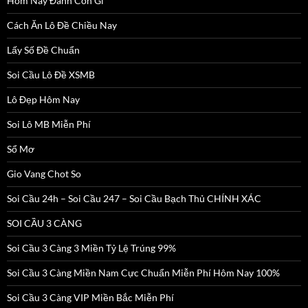
Hôm Nay Đánh Con Gì
Cách Ăn Lô Đề Chiều Nay
Lấy Số Đề Chuẩn
Soi Cầu Lô Đề XSMB
Lô Đẹp Hôm Nay
Soi Lô MB Miễn Phí
Sổ Mơ
Gio Vang Chot So
Soi Cầu 24h – Soi Cầu 247 – Soi Cầu Bạch Thủ CHÍNH XÁC
SOI CẦU 3 CÀNG
Soi Cầu 3 Càng 3 Miền Tỷ Lệ Trúng 99%
Soi Cầu 3 Càng Miền Nam Cực Chuẩn Miễn Phí Hôm Nay 100%
Soi Cầu 3 Càng VIP Miền Bắc Miễn Phí