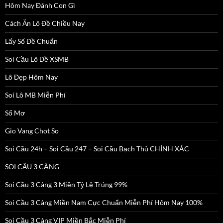
Hôm Nay Đánh Con Gì
Cách Ăn Lô Đề Chiều Nay
Lấy Số Đề Chuẩn
Soi Cầu Lô Đề XSMB
Lô Đẹp Hôm Nay
Soi Lô MB Miễn Phí
Sổ Mơ
Gio Vang Chot So
Soi Cầu 24h – Soi Cầu 247 – Soi Cầu Bạch Thủ CHÍNH XÁC
SOI CẦU 3 CÀNG
Soi Cầu 3 Càng 3 Miền Tỷ Lệ Trúng 99%
Soi Cầu 3 Càng Miền Nam Cực Chuẩn Miễn Phí Hôm Nay 100%
Soi Cầu 3 Càng VIP Miền Bắc Miễn Phí