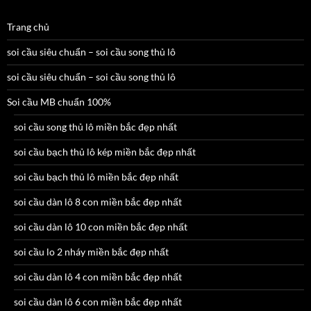
Trang chủ
soi cầu siêu chuẩn – soi cầu song thủ lô
soi cầu siêu chuẩn – soi cầu song thủ lô
Soi cầu MB chuẩn 100%
soi cầu song thủ lô miền bắc đẹp nhất
soi cầu bạch thủ lô kép miền bắc đẹp nhất
soi cầu bạch thủ lô miền bắc đẹp nhất
soi cầu dàn lô 8 con miền bắc đẹp nhất
soi cầu dàn lô 10 con miền bắc đẹp nhất
soi cầu lo 2 nháy miền bắc đẹp nhất
soi cầu dàn lô 4 con miền bắc đẹp nhất
soi cầu dàn lô 6 con miền bắc đẹp nhất