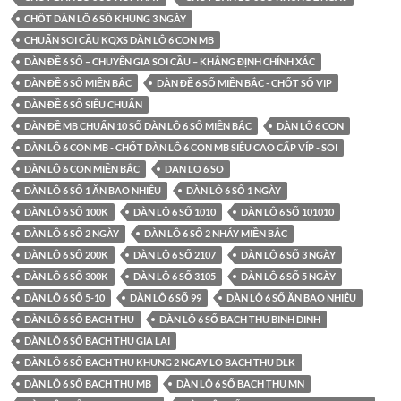
CHỐT DÀN LÔ 6 SỐ KHUNG 3 NGÀY
CHUẨN SOI CẦU KQXS DÀN LÔ 6 CON MB
DÀN ĐỀ 6 SỐ – CHUYÊN GIA SOI CẦU – KHẲNG ĐỊNH CHÍNH XÁC
DÀN ĐỀ 6 SỐ MIỀN BẮC
DÀN ĐỀ 6 SỐ MIỀN BẮC - CHỐT SỐ VIP
DÀN ĐỀ 6 SỐ SIÊU CHUẨN
DÀN ĐỀ MB CHUẨN 10 SỐ DÀN LÔ 6 SỐ MIỀN BẮC
DÀN LÔ 6 CON
DÀN LÔ 6 CON MB - CHỐT DÀN LÔ 6 CON MB SIÊU CAO CẤP VÍP - SOI
DÀN LÔ 6 CON MIỀN BẮC
DAN LO 6 SO
DÀN LÔ 6 SỐ 1 ĂN BAO NHIÊU
DÀN LÔ 6 SỐ 1 NGÀY
DÀN LÔ 6 SỐ 100K
DÀN LÔ 6 SỐ 1010
DÀN LÔ 6 SỐ 101010
DÀN LÔ 6 SỐ 2 NGÀY
DÀN LÔ 6 SỐ 2 NHÁY MIỀN BẮC
DÀN LÔ 6 SỐ 200K
DÀN LÔ 6 SỐ 2107
DÀN LÔ 6 SỐ 3 NGÀY
DÀN LÔ 6 SỐ 300K
DÀN LÔ 6 SỐ 3105
DÀN LÔ 6 SỐ 5 NGÀY
DÀN LÔ 6 SỐ 5-10
DÀN LÔ 6 SỐ 99
DÀN LÔ 6 SỐ ĂN BAO NHIÊU
DÀN LÔ 6 SỐ BACH THU
DÀN LÔ 6 SỐ BACH THU BINH DINH
DÀN LÔ 6 SỐ BACH THU GIA LAI
DÀN LÔ 6 SỐ BACH THU KHUNG 2 NGAY LO BACH THU DLK
DÀN LÔ 6 SỐ BACH THU MB
DÀN LÔ 6 SỐ BACH THU MN