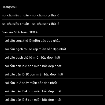
Trang chủ
soi cầu siêu chuẩn – soi cầu song thủ lô
soi cầu siêu chuẩn – soi cầu song thủ lô
Soi cầu MB chuẩn 100%
soi cầu song thủ lô miền bắc đẹp nhất
soi cầu bạch thủ lô kép miền bắc đẹp nhất
soi cầu bạch thủ lô miền bắc đẹp nhất
soi cầu dàn lô 8 con miền bắc đẹp nhất
soi cầu dàn lô 10 con miền bắc đẹp nhất
soi cầu lo 2 nháy miền bắc đẹp nhất
soi cầu dàn lô 4 con miền bắc đẹp nhất
soi cầu dàn lô 6 con miền bắc đẹp nhất