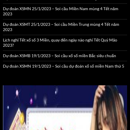
Dự đoán XSMN 25/1/2023 – Soi cầu Miền Nam mùng 4 Tết năm
2023
Dự đoán XSMT 25/1/2023 – Soi cầu Miền Trung mùng 4 Tết năm
2023
Lịch nghỉ Tết xổ số 3 Miền, quay đến ngày nào nghỉ Tết Quý Mão
2023?
Dự đoán XSMB 19/1/2023 – Soi cầu xổ số miền Bắc siêu chuẩn
Dự đoán XSMN 19/1/2023 – Soi cầu dự đoán xổ số miền Nam thứ 5