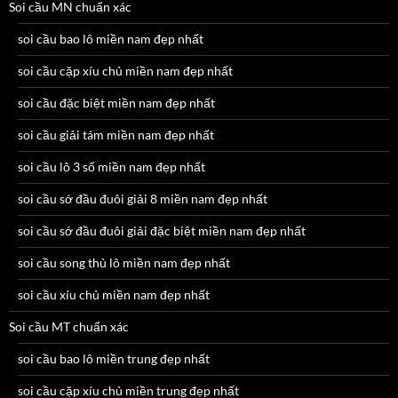
Soi cầu MN chuẩn xác
soi cầu bao lô miền nam đẹp nhất
soi cầu cặp xíu chủ miền nam đẹp nhất
soi cầu đặc biệt miền nam đẹp nhất
soi cầu giải tám miền nam đẹp nhất
soi cầu lô 3 số miền nam đẹp nhất
soi cầu sớ đầu đuôi giải 8 miền nam đẹp nhất
soi cầu sớ đầu đuôi giải đặc biệt miền nam đẹp nhất
soi cầu song thủ lô miền nam đẹp nhất
soi cầu xíu chủ miền nam đẹp nhất
Soi cầu MT chuẩn xác
soi cầu bao lô miền trung đẹp nhất
soi cầu cặp xíu chủ miền trung đẹp nhất