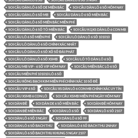
SOI CẦU DÀN LÔ 6 SỐ DE MIỀN BẮC
SOI CẦU DÀN LÔ 6 SỐ HÔM NAY
SOI CẦU DÀN LÔ 6 SỐ MB
SOI CẦU DÀN LÔ 6 SỐ MIỀN BẮC
SOI CẦU DÀN LÔ 6 SỐ MIỀN BẮC MIỄN PHÍ
SOI CẦU DÀN LÔ 6 SỐ TÔ MIỀN BẮC
SOI CẦU KQXS DÀN LÔ 6 CON MB
SOI CẦU LÔ 6 SỐ MIỄN PHÍ
SOI CẦU LÔ DÀN LÔ 6 SỐ 101010
SOI CẦU LÔ DÀN LÔ 6 SỐ CHÍNH XÁC NHẤT
SOI CẦU LÔ DÀN LÔ 6 SỐ XỔ SỐ ĐÀI PHÁT
SOI CẦU LÔ DÀN LÔ 6 SỐ XSMB
SOI CẦU LÔ TÔ DÀN LÔ 6 SỐ
SOI CAU MB VIP - 6 SỐ VIP HÔM NAY
SOI CẦU MIỀN BẮC LÔ 6 SỐ
SOI CẦU MIỄN PHÍ 101010 LÔ 6 SỐ
SOI CẦU RỒNG BẠCH KIM MIỄN PHÍ CHÍNH XÁC 10 SỐ ĐỀ
SOI CẦU VIP 6 SỐ
SOI CẦU XS DÀN LÔ 6 CON MB CHÍNH XÁC UY TÍN
SOI CẦU XSMB 6 CON LÔ
SOI CẦU XSMB MIỄN PHÍ NGÀY HÔM NAY
SOI DÀN ĐỀ
SOI DÀN DE 6 SỐ MIỀN BẮC
SOI DÀN ĐỀ HÔM NAY
SOI DÀN ĐỀ MIỀN BẮC
SOI DÀN LÔ 6 SỐ
SOI DÀN LÔ 6 SỐ 2107
SOI DÀN LÔ 6 SỐ 3 NGÀY
SOI DÀN LÔ 6 SỐ 99
SOI DÀN LÔ 6 SỐ BACH THU
SOI DÀN LÔ 6 SỐ BACH THU 2NHAY
SOI DÀN LÔ 6 SỐ BACH THU KHUNG 5 NGAY 2107