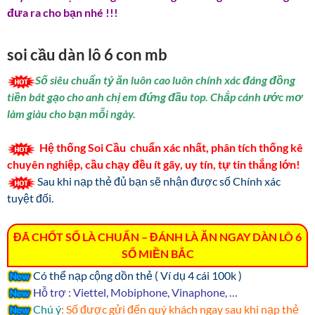
đưa ra cho bạn nhé !!!
soi cầu dàn lô 6 con mb
Số siêu chuẩn tỷ ăn luôn cao luôn chính xác đáng đồng
tiền bát gạo cho anh chị em đứng đầu top. Chắp cánh ước mơ
làm giàu cho bạn mỗi ngày
.
Hệ thống Soi Cầu chuẩn xác nhất, phân tích thống kê
chuyên nghiệp, cầu chạy đều ít gãy, uy tín, tự tin thắng lớn!
Sau khi nạp thẻ đủ bạn sẽ nhận được số Chính xác
tuyệt đối.
ĐÃ CHỐT SỐ LÀ CHUẨN – ĐÁNH LÀ ĂN NGAY DÀN LÔ 6
SỐ MIỀN BẮC
Có thể nạp cộng dồn thẻ ( Ví dụ 4 cái 100k )
Hỗ trợ : Viettel, Mobiphone, Vinaphone, …
Chú ý
: Số được gửi đến quý khách ngay sau khi nạp thẻ