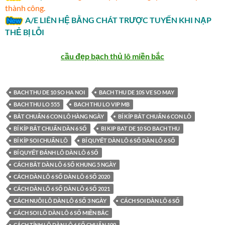
thành công.
A/E LIÊN HỆ BẰNG CHÁT TRƯỢC TUYẾN KHI NẠP
THẺ BỊ LỖI
cầu đẹp bạch thủ lô miền bắc
BACH THU DE 10 SO HA NOI
BACH THU DE 10S VE SO MAY
BACH THU LO 555
BACH THU LO VIP MB
BẮT CHUẨN 6 CON LÔ HÀNG NGÀY
BÍ KÍP BẮT CHUẨN 6 CON LÔ
BÍ KÍP BẮT CHUẨN DÀN 6 SỐ
BI KIP BAT DE 10 SO BACH THU
BÍ KÍP SOI CHUẨN LÔ
BÍ QUYẾT DÀN LÔ 6 SỐ DÀN LÔ 6 SỐ
BÍ QUYẾT ĐÁNH LÔ DÀN LÔ 6 SỐ
CÁCH BẮT DÀN LÔ 6 SỐ KHUNG 5 NGÀY
CÁCH DÀN LÔ 6 SỐ DÀN LÔ 6 SỐ 2020
CÁCH DÀN LÔ 6 SỐ DÀN LÔ 6 SỐ 2021
CÁCH NUÔI LÔ DÀN LÔ 6 SỐ 3 NGÀY
CÁCH SOI DÀN LÔ 6 SỐ
CÁCH SOI LÔ DÀN LÔ 6 SỐ MIỀN BẮC
CÁCH TÍNH LÔ DÀN LÔ 6 SỐ CHUẨN 100