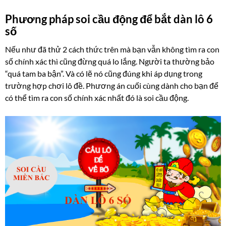
Phương pháp soi cầu động để bắt dàn lô 6
số
Nếu như đã thử 2 cách thức trên mà bạn vẫn không tìm ra con
số chính xác thì cũng đừng quá lo lắng. Người ta thường bảo
“quá tam ba bận”. Và có lẽ nó cũng đúng khi áp dụng trong
trường hợp chơi lô đề. Phương án cuối cùng dành cho bạn để
có thể tìm ra con số chính xác nhất đó là soi cầu động.