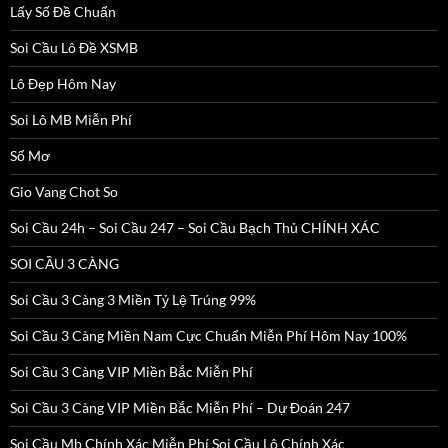
Lấy Số Đề Chuẩn
Soi Cầu Lô Đề XSMB
Lô Đẹp Hôm Nay
Soi Lô MB Miễn Phí
Sổ Mơ
Gio Vang Chot So
Soi Cầu 24h – Soi Cầu 247 – Soi Cầu Bạch Thủ CHÍNH XÁC
SOI CẦU 3 CÀNG
Soi Cầu 3 Càng 3 Miền Tỷ Lệ Trúng 99%
Soi Cầu 3 Càng Miền Nam Cực Chuẩn Miễn Phí Hôm Nay 100%
Soi Cầu 3 Càng VIP Miền Bắc Miễn Phí
Soi Cầu 3 Càng VIP Miền Bắc Miễn Phí – Dự Đoán 247
Soi Cầu Mb Chính Xác Miễn Phí Soi Cầu Lô Chính Xác