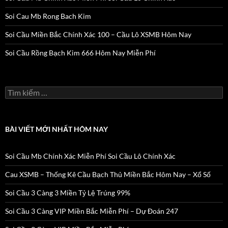
Soi Cau Mb Rong Bach Kim
Soi Cầu Miền Bắc Chính Xác 100 – Cầu Lô XSMB Hôm Nay
Soi Cầu Rồng Bạch Kim 666 Hôm Nay Miễn Phí
Tìm
kiếm
cho:
BÀI VIẾT MỚI NHẤT HÔM NAY
Soi Cầu Mb Chính Xác Miễn Phí Soi Cầu Lô Chính Xác
Cau XSMB – Thống Kê Cầu Bạch Thủ Miền Bắc Hôm Nay – Xổ Số
Soi Cầu 3 Càng 3 Miền Tỷ Lệ Trúng 99%
Soi Cầu 3 Càng VIP Miền Bắc Miễn Phí – Dự Đoán 247