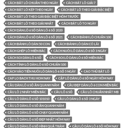
CÁCH BẮT LÔ CHUẨN THEO NGÀY
CÁCH BẮT LÔ GIẢI 7
CÁCH BẮT LÔ KÉP THEO NGÀY
CÁCH BẮT LÔ THEO GIẢI ĐẶC BIỆT
CÁCH BẮT LÔ THEO GIẢI ĐẶC BIỆT HÔM TRƯỚC
CÁCH BẮT LÔ THEO GIẢI NHẤT
CÁCH BẮT LÔ TO NGÀY
CÁCH DÀN LÔ 6 SỐ DÀN LÔ 6 SỐ 2020
CÁCH DÀN LÔ 6 SỐ DÀN LÔ 6 SỐ 2021
CÁCH ĐÁNH LÔ CHUẨN 100
CÁCH ĐÁNH LÔ DÀN 50 CON
CÁCH ĐÁNH LÔ DÀN CÓ LÃI
CÁCH GHÉP LÔ MIỀN BẮC
CÁCH NUÔI LÔ DÀN LÔ 6 SỐ 3 NGÀY
CÁCH SOI DÀN LÔ 6 SỐ
CÁCH SOI LÔ DÀN LÔ 6 SỐ MIỀN BẮC
CÁCH TÍNH LÔ DÀN LÔ 6 SỐ CHUẨN 100
CÁCH VÀO TIỀN NUÔI LÔ DÀN LÔ 6 SỐ 5 NGÀY
CAO THỦ BẮT LÔ
CAP LO BACH THU HOM NAY
CẶP LÔ DÀN LÔ 6 SỐ NGÀY HÔM NAY
CẦU DÀN LÔ 6 SỐ ĂN QUANH NĂM
CẦU ĐẸP DÀN LÔ 6 CON MIỀN BẮC
CẦU LÔ 2 NHÁY MIỀN BẮC
CẦU LÔ 6 SỐ
CẦU LÔ CHUẨN NHẤT MB
CẦU LÔ DÀN LÔ 6 SỐ 101010
CẦU LÔ DÀN LÔ 6 SỐ 3 NGÀY
CẦU LÔ DÀN LÔ 6 SỐ ĂN QUANH NĂM
CẦU LÔ DÀN LÔ 6 SỐ CHẠY QUANH NĂM
CẦU LÔ DÀN LÔ 6 SỐ ĐẸP NHẤT HÔM NAY
CẦU LÔ DÀN LÔ 6 SỐ HÌNH QUẢ TRÁM
CẦU LÔ DÀN LÔ 6 SỐ HÔM NAY