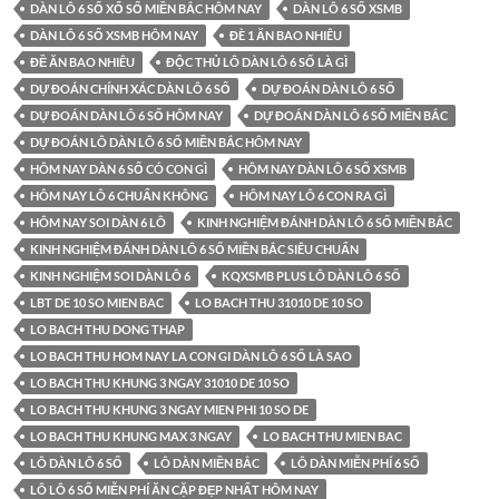
DÀN LÔ 6 SỐ XỔ SỐ MIỀN BẮC HÔM NAY
DÀN LÔ 6 SỐ XSMB
DÀN LÔ 6 SỐ XSMB HÔM NAY
ĐÈ 1 ĂN BAO NHIÊU
ĐỀ ĂN BAO NHIÊU
ĐỘC THỦ LÔ DÀN LÔ 6 SỐ LÀ GÌ
DỰ ĐOÁN CHÍNH XÁC DÀN LÔ 6 SỐ
DỰ ĐOÁN DÀN LÔ 6 SỐ
DỰ ĐOÁN DÀN LÔ 6 SỐ HÔM NAY
DỰ ĐOÁN DÀN LÔ 6 SỐ MIỀN BẮC
DỰ ĐOÁN LÔ DÀN LÔ 6 SỐ MIỀN BẮC HÔM NAY
HÔM NAY DÀN 6 SỐ CÓ CON GÌ
HÔM NAY DÀN LÔ 6 SỐ XSMB
HÔM NAY LÔ 6 CHUẨN KHÔNG
HÔM NAY LÔ 6 CON RA GÌ
HÔM NAY SOI DÀN 6 LÔ
KINH NGHIỆM ĐÁNH DÀN LÔ 6 SỐ MIỀN BẮC
KINH NGHIỆM ĐÁNH DÀN LÔ 6 SỐ MIỀN BẮC SIÊU CHUẨN
KINH NGHIỆM SOI DÀN LÔ 6
KQXSMB PLUS LÔ DÀN LÔ 6 SỐ
LBT DE 10 SO MIEN BAC
LO BACH THU 31010 DE 10 SO
LO BACH THU DONG THAP
LO BACH THU HOM NAY LA CON GI DÀN LÔ 6 SỐ LÀ SAO
LO BACH THU KHUNG 3 NGAY 31010 DE 10 SO
LO BACH THU KHUNG 3 NGAY MIEN PHI 10 SO DE
LO BACH THU KHUNG MAX 3 NGAY
LO BACH THU MIEN BAC
LÔ DÀN LÔ 6 SỐ
LÔ DÀN MIỀN BẮC
LÔ DÀN MIỄN PHÍ 6 SỐ
LÔ LÔ 6 SỐ MIỄN PHÍ ĂN CẶP ĐẸP NHẤT HÔM NAY