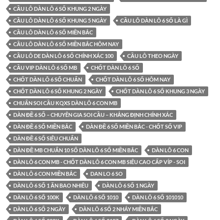
CẦU LÔ DÀN LÔ 6 SỐ KHUNG 2 NGÀY
CẦU LÔ DÀN LÔ 6 SỐ KHUNG 5 NGÀY
CẦU LÔ DÀN LÔ 6 SỐ LÀ GÌ
CẦU LÔ DÀN LÔ 6 SỐ MIỀN BẮC
CẦU LÔ DÀN LÔ 6 SỐ MIỀN BẮC HÔM NAY
CẦU LÔ DE DÀN LÔ 6 SỐ CHÍNH XÁC 100
CẦU LÔ THEO NGÀY
CẦU VIP DÀN LÔ 6 SỐ MB
CHỐT DÀN LÔ 6 SỐ
CHỐT DÀN LÔ 6 SỐ CHUẨN
CHỐT DÀN LÔ 6 SỐ HÔM NAY
CHỐT DÀN LÔ 6 SỐ KHUNG 2 NGÀY
CHỐT DÀN LÔ 6 SỐ KHUNG 3 NGÀY
CHUẨN SOI CẦU KQXS DÀN LÔ 6 CON MB
DÀN ĐỀ 6 SỐ – CHUYÊN GIA SOI CẦU – KHẲNG ĐỊNH CHÍNH XÁC
DÀN ĐỀ 6 SỐ MIỀN BẮC
DÀN ĐỀ 6 SỐ MIỀN BẮC - CHỐT SỐ VIP
DÀN ĐỀ 6 SỐ SIÊU CHUẨN
DÀN ĐỀ MB CHUẨN 10 SỐ DÀN LÔ 6 SỐ MIỀN BẮC
DÀN LÔ 6 CON
DÀN LÔ 6 CON MB - CHỐT DÀN LÔ 6 CON MB SIÊU CAO CẤP VÍP - SOI
DÀN LÔ 6 CON MIỀN BẮC
DAN LO 6 SO
DÀN LÔ 6 SỐ 1 ĂN BAO NHIÊU
DÀN LÔ 6 SỐ 1 NGÀY
DÀN LÔ 6 SỐ 100K
DÀN LÔ 6 SỐ 1010
DÀN LÔ 6 SỐ 101010
DÀN LÔ 6 SỐ 2 NGÀY
DÀN LÔ 6 SỐ 2 NHÁY MIỀN BẮC