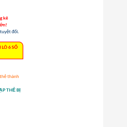
g kê
lớn!
tuyệt đối.
LÔ 6 SỐ
 thẻ thành
ẠP THẺ BỊ