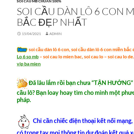
SOI CẦU MB CHUẨN 100%
SOI CẦU DÀN LÔ 6 CON 
BẮC ĐẸP NHẤT
15/04/2021
ADMIN
soi cầu dàn lô 6 con, soi cầu dàn lô 6 con miền bắc
Lo 6 so mb
– soi cau lo mien bac, soi cau lo – soi cau lo de
vip ba mien
Đã lâu lắm rồi bạn chưa “TẬN HƯỞNG”
cầu lô? Bạn loay hoay tìm cho mình một ph
pháp.
Chỉ cần chiếc điện thoại kết nối mạng,
có trong tay mọi thông tin dự đoán kết quả x