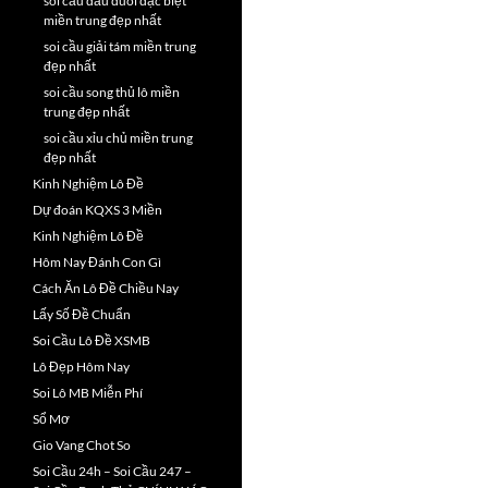
soi cầu đầu đuôi đặc biệt
miền trung đẹp nhất
soi cầu giải tám miền trung
đẹp nhất
soi cầu song thủ lô miền
trung đẹp nhất
soi cầu xỉu chủ miền trung
đẹp nhất
Kinh Nghiệm Lô Đề
Dự đoán KQXS 3 Miền
Kinh Nghiệm Lô Đề
Hôm Nay Đánh Con Gì
Cách Ăn Lô Đề Chiều Nay
Lấy Số Đề Chuẩn
Soi Cầu Lô Đề XSMB
Lô Đẹp Hôm Nay
Soi Lô MB Miễn Phí
Sổ Mơ
Gio Vang Chot So
Soi Cầu 24h – Soi Cầu 247 –