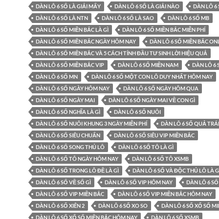
DÀN LÔ 6 SỐ LÀ GIẢI MẤY
DÀN LÔ 6 SỐ LÀ GIẢI NÀO
DÀN LÔ 6 
DÀN LÔ 6 SỐ LÀ NTN
DÀN LÔ 6 SỐ LÀ SAO
DÀN LÔ 6 SỐ MB
DÀN LÔ 6 SỐ MIỀN BẮC LÀ GÌ
DÀN LÔ 6 SỐ MIỀN BẮC MIỄN PHÍ
DÀN LÔ 6 SỐ MIỀN BẮC NGÀY HÔM NAY
DÀN LÔ 6 SỐ MIỀN BẮC ON
DÀN LÔ 6 SỐ MIỀN BẮC VÀ 5 CÁCH TÍNH ĐẦU TƯ SINH LỜI HIỆU QUẢ
DÀN LÔ 6 SỐ MIỀN BẮC VIP
DÀN LÔ 6 SỐ MIỀN NAM
DÀN LÔ 6 
DÀN LÔ 6 SỐ MN
DÀN LÔ 6 SỐ MỘT CON LÔ DUY NHẤT HÔM NAY
DÀN LÔ 6 SỐ NGÀY HÔM NAY
DÀN LÔ 6 SỐ NGÀY HÔM QUA
DÀN LÔ 6 SỐ NGÀY MAI
DÀN LÔ 6 SỐ NGÀY MAI VỀ CON GÌ
DÀN LÔ 6 SỐ NGHĨA LÀ GÌ
DÀN LÔ 6 SỐ NUÔI
DÀN LÔ 6 SỐ NUÔI KHUNG 3 NGÀY MIỄN PHÍ
DÀN LÔ 6 SỐ QUẢ TR
DÀN LÔ 6 SỐ SIÊU CHUẨN
DÀN LÔ 6 SỐ SIÊU VIP MIỀN BẮC
DÀN LÔ 6 SỐ SONG THỦ LÔ
DÀN LÔ 6 SỐ TÔ LÀ GÌ
DÀN LÔ 6 SỐ TÔ NGÀY HÔM NAY
DÀN LÔ 6 SỐ TÔ XSMB
DÀN LÔ 6 SỐ TRONG LÔ ĐỀ LÀ GÌ
DÀN LÔ 6 SỐ VÀ ĐỘC THỦ LÔ LÀ G
DÀN LÔ 6 SỐ VỀ SỐ GÌ
DÀN LÔ 6 SỐ VIP HÔM NAY
DÀN LÔ 6 SỐ 
DÀN LÔ 6 SỐ VIP MIỀN BẮC
DÀN LÔ 6 SỐ VIP MIỀN BẮC HÔM NAY
DÀN LÔ 6 SỐ XIÊN 2
DÀN LÔ 6 SỐ XO SO
DÀN LÔ 6 SỐ XỔ SỐ M
DÀN LÔ 6 SỐ XỔ SỐ MIỀN BẮC HÔM NAY
DÀN LÔ 6 SỐ XSMB