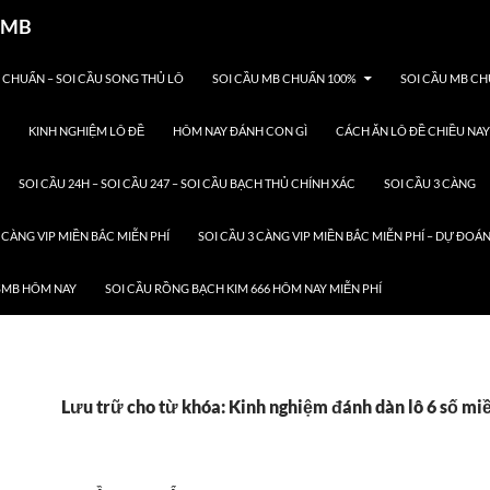
XSMB
U CHUẨN – SOI CẦU SONG THỦ LÔ
SOI CẦU MB CHUẨN 100%
SOI CẦU MB C
KINH NGHIỆM LÔ ĐỀ
HÔM NAY ĐÁNH CON GÌ
CÁCH ĂN LÔ ĐỀ CHIỀU NAY
SOI CẦU 24H – SOI CẦU 247 – SOI CẦU BẠCH THỦ CHÍNH XÁC
SOI CẦU 3 CÀNG
 CÀNG VIP MIỀN BẮC MIỄN PHÍ
SOI CẦU 3 CÀNG VIP MIỀN BẮC MIỄN PHÍ – DỰ ĐOÁN
XSMB HÔM NAY
SOI CẦU RỒNG BẠCH KIM 666 HÔM NAY MIỄN PHÍ
Lưu trữ cho từ khóa: Kinh nghiệm đánh dàn lô 6 số mi