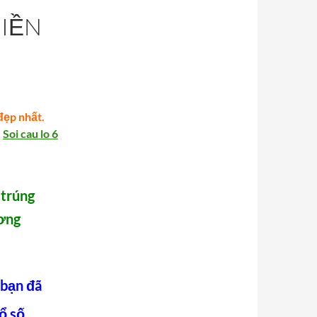
MIỀN
 đẹp nhất.
.
Soi cau lo 6
 trúng
ương
 bạn đã
ổ số.