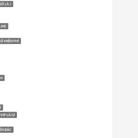
SỐ LÀ J
LINE
SỐ MIỀN PHÍ
ÁM
Ì
VIP LÀ GÌ
IỀN BẮC