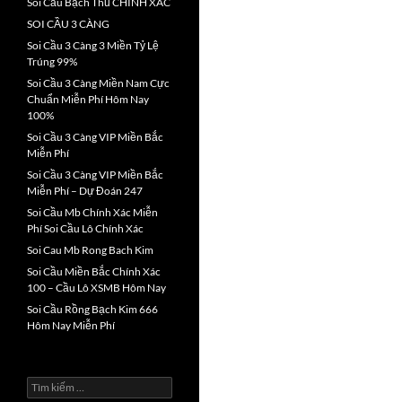
Soi Cầu Bạch Thủ CHÍNH XÁC
SOI CẦU 3 CÀNG
Soi Cầu 3 Càng 3 Miền Tỷ Lệ
Trúng 99%
Soi Cầu 3 Càng Miền Nam Cực
Chuẩn Miễn Phí Hôm Nay
100%
Soi Cầu 3 Càng VIP Miền Bắc
Miễn Phí
Soi Cầu 3 Càng VIP Miền Bắc
Miễn Phí – Dự Đoán 247
Soi Cầu Mb Chính Xác Miễn
Phí Soi Cầu Lô Chính Xác
Soi Cau Mb Rong Bach Kim
Soi Cầu Miền Bắc Chính Xác
100 – Cầu Lô XSMB Hôm Nay
Soi Cầu Rồng Bạch Kim 666
Hôm Nay Miễn Phí
Tìm
kiếm