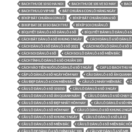
BACH THU DE 10 SO HA NOI
BACH THU DE 10S VE SO MAY
BACH
BACH THU LO VIP MB
BẮT CHUẨN 6 CON LÔ HÀNG NGÀY
BÍ KÍP BẮT CHUẨN 6 CON LÔ
BÍ KÍP BẮT CHUẨN DÀN 6 SỐ
BI KIP BAT DE 10 SO BACH THU
BÍ KÍP SOI CHUẨN LÔ
BÍ QUYẾT DÀN LÔ 6 SỐ DÀN LÔ 6 SỐ
BÍ QUYẾT ĐÁNH LÔ DÀN LÔ 6 
CÁCH BẮT DÀN LÔ 6 SỐ KHUNG 5 NGÀY
CÁCH DÀN LÔ 6 SỐ DÀN LÔ 
CÁCH DÀN LÔ 6 SỐ DÀN LÔ 6 SỐ 2021
CÁCH NUÔI LÔ DÀN LÔ 6 SỐ 
CÁCH SOI DÀN LÔ 6 SỐ
CÁCH SOI LÔ DÀN LÔ 6 SỐ MIỀN BẮC
CÁCH TÍNH LÔ DÀN LÔ 6 SỐ CHUẨN 100
CÁCH VÀO TIỀN NUÔI LÔ DÀN LÔ 6 SỐ 5 NGÀY
CAP LO BACH THU 
CẶP LÔ DÀN LÔ 6 SỐ NGÀY HÔM NAY
CẦU DÀN LÔ 6 SỐ ĂN QUANH
CẦU ĐẸP DÀN LÔ 6 CON MIỀN BẮC
CẦU LÔ 2 NHÁY MIỀN BẮC
C
CẦU LÔ DÀN LÔ 6 SỐ 101010
CẦU LÔ DÀN LÔ 6 SỐ 3 NGÀY
CẦU LÔ DÀN LÔ 6 SỐ ĂN QUANH NĂM
CẦU LÔ DÀN LÔ 6 SỐ CHẠY
CẦU LÔ DÀN LÔ 6 SỐ ĐẸP NHẤT HÔM NAY
CẦU LÔ DÀN LÔ 6 SỐ H
CẦU LÔ DÀN LÔ 6 SỐ HÔM NAY
CẦU LÔ DÀN LÔ 6 SỐ KHUNG 2 NGÀ
CẦU LÔ DÀN LÔ 6 SỐ KHUNG 5 NGÀY
CẦU LÔ DÀN LÔ 6 SỐ LÀ GÌ
CẦU LÔ DÀN LÔ 6 SỐ MIỀN BẮC
CẦU LÔ DÀN LÔ 6 SỐ MIỀN BẮC HÔ
CẦU LÔ DE DÀN LÔ 6 SỐ CHÍNH XÁC 100
CẦU VIP DÀN LÔ 6 SỐ MB