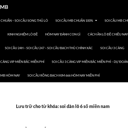
XSMB
U CHUẨN – SOI CẦU SONG THỦ LÔ
SOI CẦU MB CHUẨN 100%
SOI CẦU MB C
KINH NGHIỆM LÔ ĐỀ
HÔM NAY ĐÁNH CON GÌ
CÁCH ĂN LÔ ĐỀ CHIỀU NAY
SOI CẦU 24H – SOI CẦU 247 – SOI CẦU BẠCH THỦ CHÍNH XÁC
SOI CẦU 3 CÀNG
 CÀNG VIP MIỀN BẮC MIỄN PHÍ
SOI CẦU 3 CÀNG VIP MIỀN BẮC MIỄN PHÍ – DỰ ĐOÁN
XSMB HÔM NAY
SOI CẦU RỒNG BẠCH KIM 666 HÔM NAY MIỄN PHÍ
Lưu trữ cho từ khóa: soi dàn lô 6 số miền nam