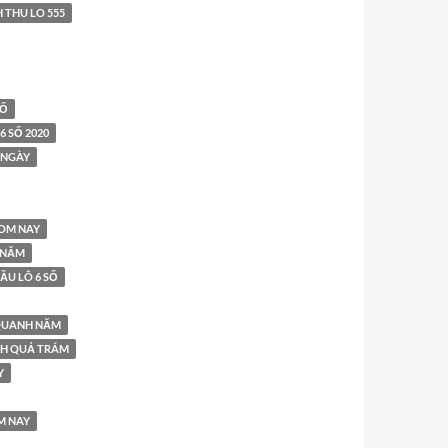
 THU LO 555
SỐ
6 SỐ 2020
3 NGÀY
HOM NAY
 NĂM
ẦU LÔ 6 SỐ
 QUANH NĂM
ÌNH QUẢ TRÁM
Y
M NAY