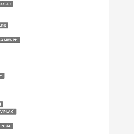
SỐ LÀ J
LINE
SỐ MIỀN PHÍ
ÁM
Ì
VIP LÀ GÌ
IỀN BẮC