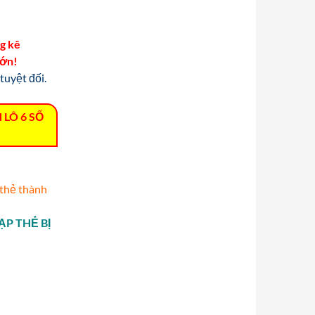
g kê
lớn!
tuyệt đối.
LÔ 6 SỐ
 thẻ thành
ẠP THẺ BỊ