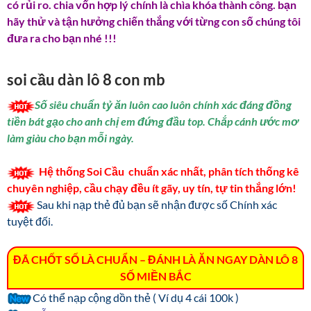
có rủi ro. chia vốn hợp lý chính là chìa khóa thành công. bạn
hãy thử và tận hưởng chiến thắng với từng con số chúng tôi
đưa ra cho bạn nhé !!!
soi cầu dàn lô 8 con mb
Số siêu chuẩn tỷ ăn luôn cao luôn chính xác đáng đồng
tiền bát gạo cho anh chị em đứng đầu top. Chắp cánh ước mơ
làm giàu cho bạn mỗi ngày
.
Hệ thống Soi Cầu chuẩn xác nhất, phân tích thống kê
chuyên nghiệp, cầu chạy đều ít gãy, uy tín, tự tin thắng lớn!
Sau khi nạp thẻ đủ bạn sẽ nhận được số Chính xác
tuyệt đối.
ĐÃ CHỐT SỐ LÀ CHUẨN – ĐÁNH LÀ ĂN NGAY DÀN LÔ 8
SỐ MIỀN BẮC
Có thể nạp cộng dồn thẻ ( Ví dụ 4 cái 100k )