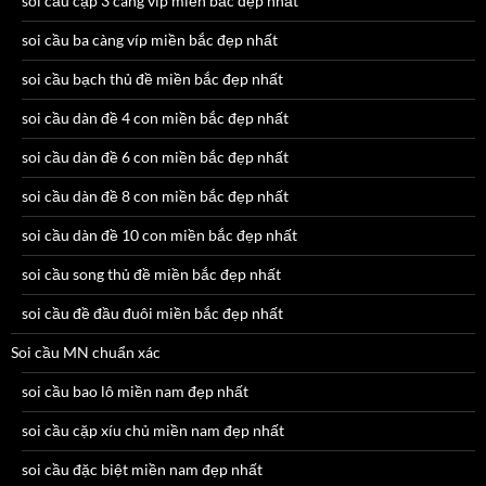
soi cầu cặp 3 càng víp miền bắc đẹp nhất
soi cầu ba càng víp miền bắc đẹp nhất
soi cầu bạch thủ đề miền bắc đẹp nhất
soi cầu dàn đề 4 con miền bắc đẹp nhất
soi cầu dàn đề 6 con miền bắc đẹp nhất
soi cầu dàn đề 8 con miền bắc đẹp nhất
soi cầu dàn đề 10 con miền bắc đẹp nhất
soi cầu song thủ đề miền bắc đẹp nhất
soi cầu đề đầu đuôi miền bắc đẹp nhất
Soi cầu MN chuẩn xác
soi cầu bao lô miền nam đẹp nhất
soi cầu cặp xíu chủ miền nam đẹp nhất
soi cầu đặc biệt miền nam đẹp nhất