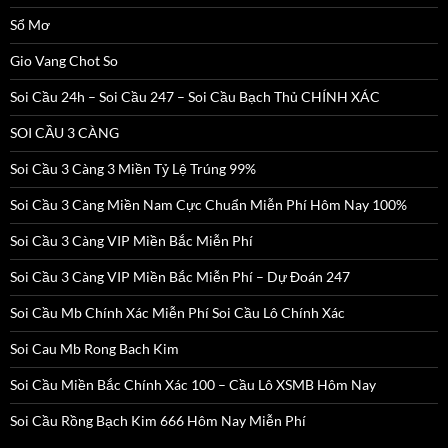
Sổ Mơ
Gio Vang Chot So
Soi Cầu 24h – Soi Cầu 247 – Soi Cầu Bạch Thủ CHÍNH XÁC
SOI CẦU 3 CÀNG
Soi Cầu 3 Càng 3 Miền Tỷ Lệ Trúng 99%
Soi Cầu 3 Càng Miền Nam Cực Chuẩn Miễn Phí Hôm Nay 100%
Soi Cầu 3 Càng VIP Miền Bắc Miễn Phí
Soi Cầu 3 Càng VIP Miền Bắc Miễn Phí – Dự Đoán 247
Soi Cầu Mb Chính Xác Miễn Phí Soi Cầu Lô Chính Xác
Soi Cau Mb Rong Bach Kim
Soi Cầu Miền Bắc Chính Xác 100 – Cầu Lô XSMB Hôm Nay
Soi Cầu Rồng Bạch Kim 666 Hôm Nay Miễn Phí