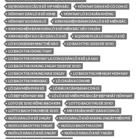
DỰ ĐOÁN SOI CẦU 8 SỐ VIP MIỀN BẮC
HÔM NAY DÀN 8 SỐ CÓ CON GÌ
HÔM NAY DÀN LÔ 8 SỐ XSMB
HÔM NAY LÔ 8 CHUẨN KHÔNG
HÔM NAY SOI DÀN 8 LÔ
KINH NGHIỆM ĐÁNH DÀN LÔ 8 SỐ MIỀN BẮC
KINH NGHIỆM ĐÁNH DÀN LÔ 8 SỐ MIỀN BẮC SIÊU CHUẨN
KINH NGHIỆM SOI CẦU DÀN LÔ 8 SỐ
KQXSMB PLUS LÔ DÀN LÔ 8 SỐ
LÔ 8 CON ĐÁNH NHƯ THẾ NÀO
LO BACH THU 31010 DE 10 SO
LO BACH THU DONG THAP
LO BACH THU HOM NAY LA CON GI DÀN LÔ 8 SỐ LÀ SAO
LO BACH THU KHUNG 3 NGAY 31010 DE 10 SO
LO BACH THU KHUNG MAX 3 NGAY
LO BACH THU MB NGAY HOM NAY
LO BACH THU MIEN BAC
LÔ CHUẨN 8 CON MB
LÔ DÀN MIỄN PHÍ 8 SỐ
LÔ ĐẦU 8 CÂM ĐÁNH CON GÌ
LÔ ĐẸP HÔM NAY 888
LÔ LÔ 8 SỐ MIỄN PHÍ ĂN CẶP ĐẸP NHẤT HÔM NAY
LOTO DE 10 SO RỒNG BẠCH KIM
LOTTO BACH THU DE 10 SO
LOTTO BACH THU MB DE 10 SO
MB CHUẨN NHẤT DÀN 8 CON LÔ
NUÔI DÀN LÔ 8 SỐ 2 NGÀY
NUÔI DÀN LÔ 8 SỐ KHUNG 3 NGÀY MIỄN PHÍ
NUOI LO BACH THU 5 NGAY
NUOI LO BACH THU.COM
NUÔI LÔ DÀN LÔ 8 SỐ 2 NGÀY
NUÔI LÔ DÀN LÔ 8 SỐ 7 NGÀY