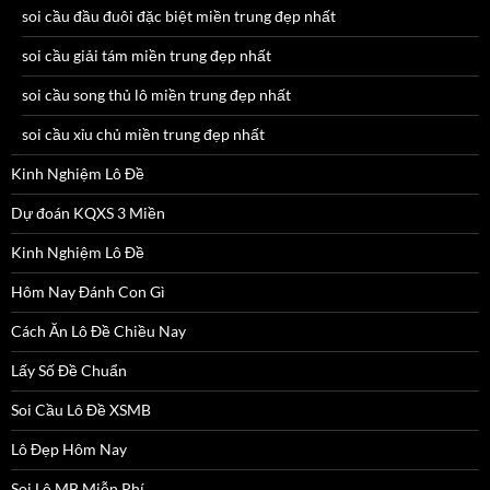
soi cầu đầu đuôi đặc biệt miền trung đẹp nhất
soi cầu giải tám miền trung đẹp nhất
soi cầu song thủ lô miền trung đẹp nhất
soi cầu xỉu chủ miền trung đẹp nhất
Kinh Nghiệm Lô Đề
Dự đoán KQXS 3 Miền
Kinh Nghiệm Lô Đề
Hôm Nay Đánh Con Gì
Cách Ăn Lô Đề Chiều Nay
Lấy Số Đề Chuẩn
Soi Cầu Lô Đề XSMB
Lô Đẹp Hôm Nay
Soi Lô MB Miễn Phí