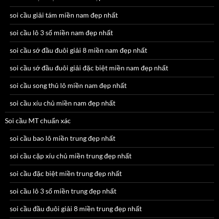
soi cầu giải tám miền nam đẹp nhất
soi cầu lô 3 số miền nam đẹp nhất
soi cầu sớ đầu đuôi giải 8 miền nam đẹp nhất
soi cầu sớ đầu đuôi giải đặc biệt miền nam đẹp nhất
soi cầu song thủ lô miền nam đẹp nhất
soi cầu xíu chủ miền nam đẹp nhất
Soi cầu MT chuẩn xác
soi cầu bao lô miền trung đẹp nhất
soi cầu cặp xíu chủ miền trung đẹp nhất
soi cầu đặc biệt miền trung đẹp nhất
soi cầu lô 3 số miền trung đẹp nhất
soi cầu đầu đuôi giải 8 miền trung đẹp nhất