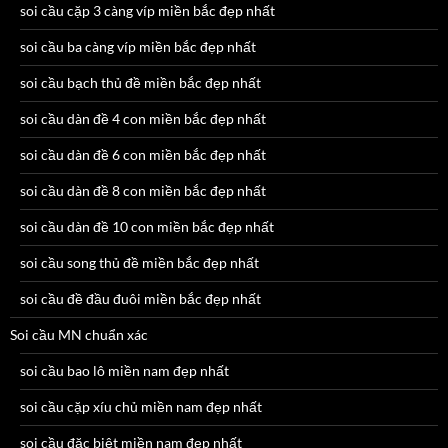
soi cầu cặp 3 càng víp miền bắc đẹp nhất
soi cầu ba càng víp miền bắc đẹp nhất
soi cầu bạch thủ đề miền bắc đẹp nhất
soi cầu dàn đề 4 con miền bắc đẹp nhất
soi cầu dàn đề 6 con miền bắc đẹp nhất
soi cầu dàn đề 8 con miền bắc đẹp nhất
soi cầu dàn đề 10 con miền bắc đẹp nhất
soi cầu song thủ đề miền bắc đẹp nhất
soi cầu đề đầu đuôi miền bắc đẹp nhất
Soi cầu MN chuẩn xác
soi cầu bao lô miền nam đẹp nhất
soi cầu cặp xíu chủ miền nam đẹp nhất
soi cầu đặc biệt miền nam đẹp nhất