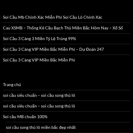
Soi Cầu Mb Chính Xác Miễn Phí Soi Cầu Lô Chính Xác
Cau XSMB – Thống Kê Cầu Bạch Thủ Miền Bắc Hôm Nay – Xổ Số
Soi Cầu 3 Càng 3 Miền Tỷ Lệ Trúng 99%
Soi Cầu 3 Càng VIP Miền Bắc Miễn Phí – Dự Đoán 247
Soi Cầu 3 Càng VIP Miền Bắc Miễn Phí
Trang chủ
soi cầu siêu chuẩn – soi cầu song thủ lô
soi cầu siêu chuẩn – soi cầu song thủ lô
Soi cầu MB chuẩn 100%
soi cầu song thủ lô miền bắc đẹp nhất