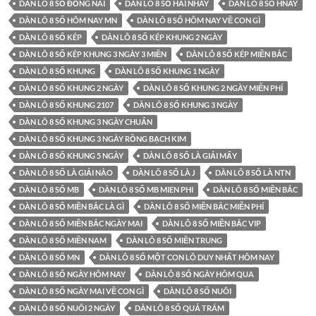
DÀN LÔ 8 SỐ ĐỒNG NAI
DÀN LÔ 8 SỐ HAI NHÁY
DÀN LÔ 8 SỐ HNAY
DÀN LÔ 8 SỐ HÔM NAY MN
DÀN LÔ 8 SỐ HÔM NAY VỀ CON GÌ
DÀN LÔ 8 SỐ KÉP
DÀN LÔ 8 SỐ KÉP KHUNG 2 NGÀY
DÀN LÔ 8 SỐ KÉP KHUNG 3 NGÀY 3 MIỀN
DÀN LÔ 8 SỐ KÉP MIỀN BẮC
DÀN LÔ 8 SỐ KHUNG
DÀN LÔ 8 SỐ KHUNG 1 NGÀY
DÀN LÔ 8 SỐ KHUNG 2 NGÀY
DÀN LÔ 8 SỐ KHUNG 2 NGÀY MIỄN PHÍ
DÀN LÔ 8 SỐ KHUNG 2107
DÀN LÔ 8 SỐ KHUNG 3 NGÀY
DÀN LÔ 8 SỐ KHUNG 3 NGÀY CHUẨN
DÀN LÔ 8 SỐ KHUNG 3 NGÀY RỒNG BẠCH KIM
DÀN LÔ 8 SỐ KHUNG 5 NGÀY
DÀN LÔ 8 SỐ LÀ GIẢI MẤY
DÀN LÔ 8 SỐ LÀ GIẢI NÀO
DÀN LÔ 8 SỐ LÀ J
DÀN LÔ 8 SỐ LÀ NTN
DÀN LÔ 8 SỐ MB
DÀN LÔ 8 SỐ MB MIEN PHI
DÀN LÔ 8 SỐ MIỀN BẮC
DÀN LÔ 8 SỐ MIỀN BẮC LÀ GÌ
DÀN LÔ 8 SỐ MIỀN BẮC MIỄN PHÍ
DÀN LÔ 8 SỐ MIỀN BẮC NGÀY MAI
DÀN LÔ 8 SỐ MIỀN BẮC VIP
DÀN LÔ 8 SỐ MIỀN NAM
DÀN LÔ 8 SỐ MIỀN TRUNG
DÀN LÔ 8 SỐ MN
DÀN LÔ 8 SỐ MỘT CON LÔ DUY NHẤT HÔM NAY
DÀN LÔ 8 SỐ NGÀY HÔM NAY
DÀN LÔ 8 SỐ NGÀY HÔM QUA
DÀN LÔ 8 SỐ NGÀY MAI VỀ CON GÌ
DÀN LÔ 8 SỐ NUÔI
DÀN LÔ 8 SỐ NUÔI 2 NGÀY
DÀN LÔ 8 SỐ QUẢ TRÁM