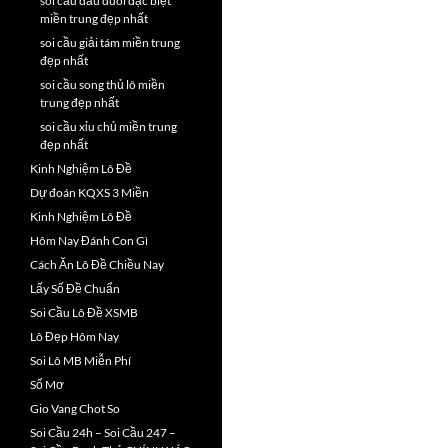
soi cầu đầu đuôi đặc biệt
miền trung đẹp nhất
soi cầu giải tám miền trung
đẹp nhất
soi cầu song thủ lô miền
trung đẹp nhất
soi cầu xỉu chủ miền trung
đẹp nhất
Kinh Nghiệm Lô Đề
Dự đoán KQXS 3 Miền
Kinh Nghiệm Lô Đề
Hôm Nay Đánh Con Gì
Cách Ăn Lô Đề Chiều Nay
Lấy Số Đề Chuẩn
Soi Cầu Lô Đề XSMB
Lô Đẹp Hôm Nay
Soi Lô MB Miễn Phí
Sổ Mơ
Gio Vang Chot So
Soi Cầu 24h – Soi Cầu 247 –