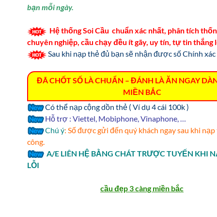
bạn mỗi ngày
.
Hệ thống Soi Cầu chuẩn xác nhất, phân tích thốn
chuyên nghiệp, cầu chạy đều ít gãy, uy tín, tự tin thắng 
Sau khi nạp thẻ đủ bạn sẽ nhận được số Chính xác 
ĐÃ CHỐT SỐ LÀ CHUẨN – ĐÁNH LÀ ĂN NGAY DÀN 
MIỀN BẮC
Có thể nạp cộng dồn thẻ ( Ví dụ 4 cái 100k )
Hỗ trợ : Viettel, Mobiphone, Vinaphone, …
Chú ý
: Số được gửi đến quý khách ngay sau khi nạp
công.
A/E LIÊN HỆ BẰNG CHÁT TRƯỢC TUYẾN KHI N
LỖI
cầu đẹp 3 càng miền bắc