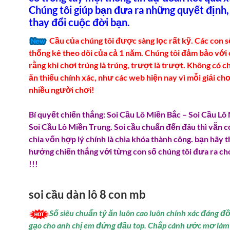
Chúng tôi giúp bạn đưa ra những quyết định,
thay đổi cuộc đời bạn.
Cầu của chúng tôi được sàng lọc rất kỹ. Các con 
thống kê theo dõi của cả 1 năm. Chúng tôi đảm bảo với
rằng khi chơi trúng là trúng, trượt là trượt. Không có 
ăn thiếu chính xác, như các web hiện nay vì mỗi giải chơ
nhiều người chơi!
Bí quyết chiến thắng: Soi Cầu Lô Miền Bắc – Soi Cầu L
Soi Cầu Lô Miền Trung. Soi cầu chuẩn đến đâu thì vẫn có
chia vốn hợp lý chính là chìa khóa thành công. bạn hãy 
hưởng chiến thắng với từng con số chúng tôi đưa ra ch
!!!
soi cầu dàn lô 8 con mb
Số siêu chuẩn tỷ ăn luôn cao luôn chính xác đáng đồ
gạo cho anh chị em đứng đầu top. Chắp cánh ước mơ làm 