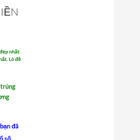
MIỀN
 đẹp nhất.
ất. Lô đề
 trúng
ương
 bạn đã
ổ số.