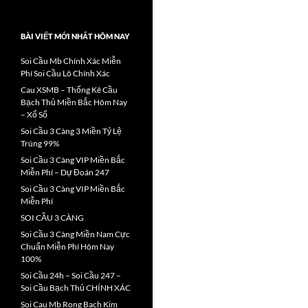
cho:
BÀI VIẾT MỚI NHẤT HÔM NAY
Soi Cầu Mb Chính Xác Miễn
Phí Soi Cầu Lô Chính Xác
Cau XSMB – Thống Kê Cầu
Bạch Thủ Miền Bắc Hôm Nay
– Xổ Số
Soi Cầu 3 Càng 3 Miền Tỷ Lệ
Trúng 99%
Soi Cầu 3 Càng VIP Miền Bắc
Miễn Phí – Dự Đoán 247
Soi Cầu 3 Càng VIP Miền Bắc
Miễn Phí
SOI CẦU 3 CÀNG
Soi Cầu 3 Càng Miền Nam Cực
Chuẩn Miễn Phí Hôm Nay
100%
Soi Cầu 24h – Soi Cầu 247 –
Soi Cầu Bạch Thủ CHÍNH XÁC
Soi Cau Mb Rong Bach Kim