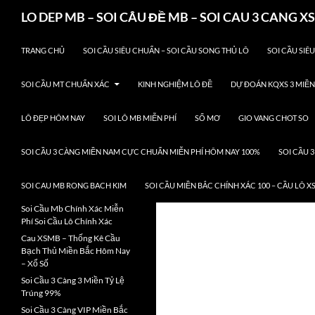
Chuyển
Tìm
LO DEP MB – SOI CÂU ĐỀ MB – SOI CAU 3 CANG 
đến
kiếm
nội
TRANG CHỦ
SOI CẦU SIÊU CHUẨN – SOI CẦU SONG THỦ LÔ
SOI CẦU SIÊ
dung
SOI CẦU MT CHUẨN XÁC
KINH NGHIỆM LÔ ĐỀ
DỰ ĐOÁN KQXS 3 MIỀN
LÔ ĐẸP HÔM NAY
SOI LÔ MB MIỄN PHÍ
SỔ MƠ
GIO VANG CHOT SO
SOI CẦU 3 CÀNG MIỀN NAM CỰC CHUẨN MIỄN PHÍ HÔM NAY 100%
SOI CẦU 3
SOI CAU MB RONG BACH KIM
SOI CẦU MIỀN BẮC CHÍNH XÁC 100 – CẦU LÔ 
Soi Cầu Mb Chính Xác Miễn
Phí Soi Cầu Lô Chính Xác
Cau XSMB – Thống Kê Cầu
Bạch Thủ Miền Bắc Hôm Nay
– Xổ Số
Soi Cầu 3 Càng 3 Miền Tỷ Lệ
Trúng 99%
Soi Cầu 3 Càng VIP Miền Bắc