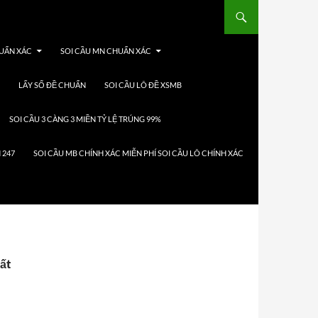
HUẨN XÁC
SOI CẦU MN CHUẨN XÁC
LẤY SỐ ĐỀ CHUẨN
SOI CẦU LÔ ĐỀ XSMB
SOI CẦU 3 CÀNG 3 MIỀN TỶ LỆ TRÚNG 99%
 247
SOI CẦU MB CHÍNH XÁC MIỄN PHÍ SOI CẦU LÔ CHÍNH XÁC
hất