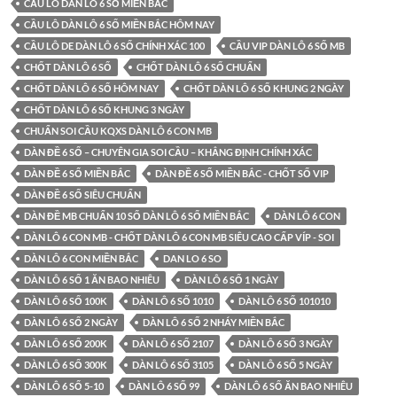
CẦU LÔ DÀN LÔ 6 SỐ MIỀN BẮC
CẦU LÔ DÀN LÔ 6 SỐ MIỀN BẮC HÔM NAY
CẦU LÔ DE DÀN LÔ 6 SỐ CHÍNH XÁC 100
CẦU VIP DÀN LÔ 6 SỐ MB
CHỐT DÀN LÔ 6 SỐ
CHỐT DÀN LÔ 6 SỐ CHUẨN
CHỐT DÀN LÔ 6 SỐ HÔM NAY
CHỐT DÀN LÔ 6 SỐ KHUNG 2 NGÀY
CHỐT DÀN LÔ 6 SỐ KHUNG 3 NGÀY
CHUẨN SOI CẦU KQXS DÀN LÔ 6 CON MB
DÀN ĐỀ 6 SỐ – CHUYÊN GIA SOI CẦU – KHẲNG ĐỊNH CHÍNH XÁC
DÀN ĐỀ 6 SỐ MIỀN BẮC
DÀN ĐỀ 6 SỐ MIỀN BẮC - CHỐT SỐ VIP
DÀN ĐỀ 6 SỐ SIÊU CHUẨN
DÀN ĐỀ MB CHUẨN 10 SỐ DÀN LÔ 6 SỐ MIỀN BẮC
DÀN LÔ 6 CON
DÀN LÔ 6 CON MB - CHỐT DÀN LÔ 6 CON MB SIÊU CAO CẤP VÍP - SOI
DÀN LÔ 6 CON MIỀN BẮC
DAN LO 6 SO
DÀN LÔ 6 SỐ 1 ĂN BAO NHIÊU
DÀN LÔ 6 SỐ 1 NGÀY
DÀN LÔ 6 SỐ 100K
DÀN LÔ 6 SỐ 1010
DÀN LÔ 6 SỐ 101010
DÀN LÔ 6 SỐ 2 NGÀY
DÀN LÔ 6 SỐ 2 NHÁY MIỀN BẮC
DÀN LÔ 6 SỐ 200K
DÀN LÔ 6 SỐ 2107
DÀN LÔ 6 SỐ 3 NGÀY
DÀN LÔ 6 SỐ 300K
DÀN LÔ 6 SỐ 3105
DÀN LÔ 6 SỐ 5 NGÀY
DÀN LÔ 6 SỐ 5-10
DÀN LÔ 6 SỐ 99
DÀN LÔ 6 SỐ ĂN BAO NHIÊU