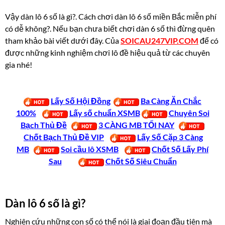
Vậy dàn lô 6 số là gì?.
Cách chơi dàn lô 6 số miền Bắc miễn phí
có dễ không?. Nếu bạn chưa biết chơi dàn 6 số thì đừng quên
tham khảo bài viết dưới đây. Của
SOICAU247VIP.COM
để có
được những kinh nghiệm chơi lô đề hiệu quả từ các chuyên
gia nhé!
Lấy Số Hội Đồng
Ba Càng Ăn Chắc
100%
Lấy số chuẩn XSMB
Chuyên Soi
Bạch Thủ Đề
3 CÀNG MB TỐI NAY
Chốt Bạch Thủ Đề VIP
Lấy Số Cặp 3 Càng
MB
Soi cầu lô XSMB
Chốt Số Lấy Phí
Sau
Chốt Số Siêu Chuẩn
Dàn lô 6 số là gì?
Nghiên cứu những con số có thể nói là giai đoạn đầu tiên mà