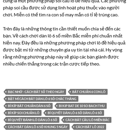
cũng là một phương pháp soi cầu lô đề hiệu quả. Các phương
pháp soi cầu được sử dụng linh hoạt phụ thuộc vào người
chơi. Miễn có thể tìm ra con số may mắn có tỉ lệ trúng cao.
Trên đây là những thông tin cần thiết muốn chia sẻ đến các
bạn. Về cách chơi dàn lô 6 số miền Bắc miễn phí chuẩn nhất
hiện nay. Đây đều là những phương pháp chơi lô đề hiệu quả
được bật mí từ những chuyên gia uy tín tại nhà cái. Hy vọng
rằng những phương pháp này sẽ giúp các bạn giành được
nhiều chiến thắng trong các trận cược tiếp theo.
BẠC NHỚ - CÁCH BẮT SỐ THEO NGÀY
BẮT CHUẨN 6 CON LÔ
BẬT MÍ CÁCH BẮT DÀN LÔ 6 SỐ CHẮC THẮNG
BÍ KÍP BẮT CHUẨN DÀN 6 SỐ
BI KIP BAT DE 10 SO BACH THU
BÍ KÍP SOI CHUẨN LÔ
BÍ QUYẾT DÀN LÔ 6 SỐ DÀN LÔ 6 SỐ
BÍ QUYẾT ĐÁNH LÔ DÀN LÔ 6 SỐ
CÁCH BẮT CẦU LÔ MIỀN BẮC
CÁCH BẮT DÀN LÔ 6 SỐ KHUNG 5 NGÀY
CÁCH BẮT LÔ 2022