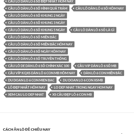
CẦU LÔ DÀN LÔ 6 SỐ ĐẸP NHẤT HÔM NAY
CẦU LÔ DÀN LÔ 6 SỐ HÌNH QUẢ TRÁM
CẦU LÔ DÀN LÔ 6 SỐ HÔM NAY
CẦU LÔ DÀN LÔ 6 SỐ KHUNG 2 NGÀY
CẦU LÔ DÀN LÔ 6 SỐ KHUNG 3 NGÀY
CẦU LÔ DÀN LÔ 6 SỐ KHUNG 5 NGÀY
CẦU LÔ DÀN LÔ 6 SỐ LÀ GÌ
CẦU LÔ DÀN LÔ 6 SỐ MIỀN BẮC
CẦU LÔ DÀN LÔ 6 SỐ MIỀN BẮC HÔM NAY
CẦU LÔ DÀN LÔ 6 SỐ NGÀY HÔM NAY
CẦU LÔ DÀN LÔ 6 SỐ TRUYỀN THỐNG
CẦU LÔ DE DÀN LÔ 6 SỐ CHÍNH XÁC 100
CẦU VIP DÀN LÔ 6 SỐ MB
CẦU VÍP KQXS DÀN LÔ 6 CON MB HÔM NAY
DÀN LÔ 6 CON MIỀN BẮC
DU DOAN LO 6 CON MIEN BAC
DU DOAN LO 6 CON XSMB
LÔ ĐẸP NHẤT HÔM NAY
LO DEP NHAT TRONG NGAY HOM NAY
XEM CAU LO DEP NHAT
XS CẦU ĐẸP LÔ 6 CON MB
CÁCH ĂN LÔ ĐỀ CHIỀU NAY