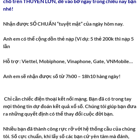
chỗ trên THUYỀN LỚN, để vào bờ ngay trong chiều nay bạn
nhé!
Nhận được SỐ CHUẨN “tuyệt mật” của ngày hôm nay.
Anh em có thể cộng dồn thẻ nạp (Ví dụ: 5 thẻ 200k thì nạp 5
lần
Hỗ trợ : Viettel, Mobiphone, Vinaphone, Gate, VNMobile…
Anh em sẽ nhận được số từ 7h00 – 18h10 hàng ngày!
Chỉ cần chiếc điện thoại kết nối mạng. Bạn đã có trong tay
mọi thông tin dự đoán kết quả xổ số. Chúng tôi giúp bạn đưa
ra những quyết định có thể thay đổi cuộc đời bạn.
Nhiều bạn đã thành công rực rỡ với hệ thống cầu của chúng
tôi. Số cực chuẩn, khi lấy số các bạn cứ yên tâm mà đánh,