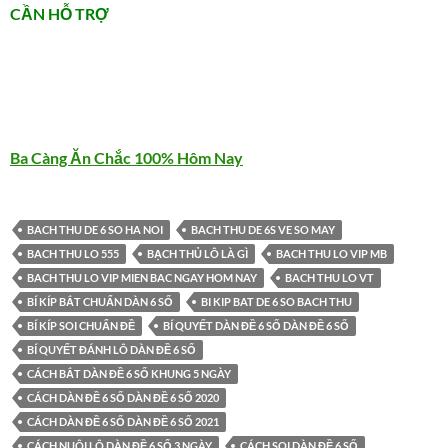
CẦN HỖ TRỢ
Ba Càng Ăn Chắc 100% Hôm Nay
BACH THU DE 6 SO HA NOI
BACH THU DE 6S VE SO MAY
BACH THU LO 555
BẠCH THỦ LÔ LÀ GÌ
BACH THU LO VIP MB
BACH THU LO VIP MIEN BAC NGAY HOM NAY
BACH THU LO VT
BÍ KÍP BẮT CHUẨN DÀN 6 SỐ
BI KIP BAT DE 6 SO BACH THU
BÍ KÍP SOI CHUẨN ĐỀ
BÍ QUYẾT DÀN ĐỀ 6 SỐ DÀN ĐỀ 6 SỐ
BÍ QUYẾT ĐÁNH LÔ DÀN ĐỀ 6 SỐ
CÁCH BẮT DÀN ĐỀ 6 SỐ KHUNG 5 NGÀY
CÁCH DÀN ĐỀ 6 SỐ DÀN ĐỀ 6 SỐ 2020
CÁCH DÀN ĐỀ 6 SỐ DÀN ĐỀ 6 SỐ 2021
CÁCH NUÔI LÔ DÀN ĐỀ 6 SỐ 3 NGÀY
CÁCH SOI DÀN ĐỀ 6 SỐ