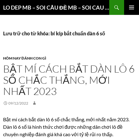
Chuyển
Tìm
LO DEP MB – SOI CÂU ĐỀ MB – SOI CAU 3 CANG XSMB
đến
kiếm
TRÌNH
nội
ĐƠN CƠ
dung
SỞ
Lưu trữ cho từ khóa: bí kíp bắt chuẩn dàn 6 số
HÔM NAY ĐÁNH CON GÌ
BẬT MÍ CÁCH BẮT DÀN LÔ 6
SỐ CHẮC THẮNG, MỚI
NHẤT 2023
09/12/2022
Bật mí cách bắt dàn lô 6 số chắc thắng, mới nhất năm 2023.
Dàn lô 6 số là hình thức chơi được những dân chơi lô đề
chuyên nghiệp đánh giá khá cao với tỷ lệ rủi ro thấp.