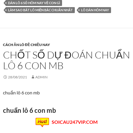
DÀN LÔ 6 SỐ HÔM NAY VỀ CON GÌ
LÀM SAO BẮT LÔ MIỀN BẮC CHUẨN NHẤT
LÔ DÀN HÔM NAY
CÁCH ĂN LÔ ĐỀ CHIỀU NAY
CHỐT SỐ DỰ ĐOÁN CHUẨN
LÔ 6 CON MB
28/08/2021
ADMIN
chuẩn lô 6 con mb
chuẩn lô 6 con mb
SOICAU247VIP.COM