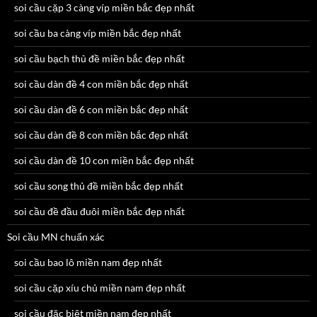
soi cầu cặp 3 càng víp miền bắc đẹp nhất
soi cầu ba càng víp miền bắc đẹp nhất
soi cầu bạch thủ đề miền bắc đẹp nhất
soi cầu dàn đề 4 con miền bắc đẹp nhất
soi cầu dàn đề 6 con miền bắc đẹp nhất
soi cầu dàn đề 8 con miền bắc đẹp nhất
soi cầu dàn đề 10 con miền bắc đẹp nhất
soi cầu song thủ đề miền bắc đẹp nhất
soi cầu đề đầu đuôi miền bắc đẹp nhất
Soi cầu MN chuẩn xác
soi cầu bao lô miền nam đẹp nhất
soi cầu cặp xíu chủ miền nam đẹp nhất
soi cầu đặc biệt miền nam đẹp nhất