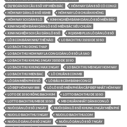
DỰ ĐOÁN SOI CẦU 8 SỐ VIP MIỀN BẮC
HÔM NAY DÀN 8 SỐ CÓ CON GÌ
HÔM NAY DÀN LÔ 8 SỐ XSMB
HÔM NAY LÔ 8 CHUẨN KHÔNG
HÔM NAY SOI DÀN 8 LÔ
KINH NGHIỆM ĐÁNH DÀN LÔ 8 SỐ MIỀN BẮC
KINH NGHIỆM ĐÁNH DÀN LÔ 8 SỐ MIỀN BẮC SIÊU CHUẨN
KINH NGHIỆM SOI CẦU DÀN LÔ 8 SỐ
KQXSMB PLUS LÔ DÀN LÔ 8 SỐ
LÔ 8 CON ĐÁNH NHƯ THẾ NÀO
LO BACH THU 31010 DE 10 SO
LO BACH THU DONG THAP
LO BACH THU HOM NAY LA CON GI DÀN LÔ 8 SỐ LÀ SAO
LO BACH THU KHUNG 3 NGAY 31010 DE 10 SO
LO BACH THU KHUNG MAX 3 NGAY
LO BACH THU MB NGAY HOM NAY
LO BACH THU MIEN BAC
LÔ CHUẨN 8 CON MB
LÔ DÀN MIỄN PHÍ 8 SỐ
LÔ ĐẦU 8 CÂM ĐÁNH CON GÌ
LÔ ĐẸP HÔM NAY 888
LÔ LÔ 8 SỐ MIỄN PHÍ ĂN CẶP ĐẸP NHẤT HÔM NAY
LOTO DE 10 SO RỒNG BẠCH KIM
LOTTO BACH THU DE 10 SO
LOTTO BACH THU MB DE 10 SO
MB CHUẨN NHẤT DÀN 8 CON LÔ
NUÔI DÀN LÔ 8 SỐ 2 NGÀY
NUÔI DÀN LÔ 8 SỐ KHUNG 3 NGÀY MIỄN PHÍ
NUOI LO BACH THU 5 NGAY
NUOI LO BACH THU.COM
NUÔI LÔ DÀN LÔ 8 SỐ 2 NGÀY
NUÔI LÔ DÀN LÔ 8 SỐ 7 NGÀY