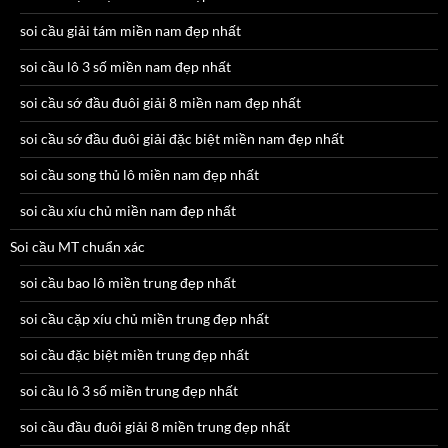
soi cầu giải tám miền nam đẹp nhất
soi cầu lô 3 số miền nam đẹp nhất
soi cầu sớ đầu đuôi giải 8 miền nam đẹp nhất
soi cầu sớ đầu đuôi giải đặc biệt miền nam đẹp nhất
soi cầu song thủ lô miền nam đẹp nhất
soi cầu xíu chủ miền nam đẹp nhất
Soi cầu MT chuẩn xác
soi cầu bao lô miền trung đẹp nhất
soi cầu cặp xíu chủ miền trung đẹp nhất
soi cầu đặc biệt miền trung đẹp nhất
soi cầu lô 3 số miền trung đẹp nhất
soi cầu đầu đuôi giải 8 miền trung đẹp nhất