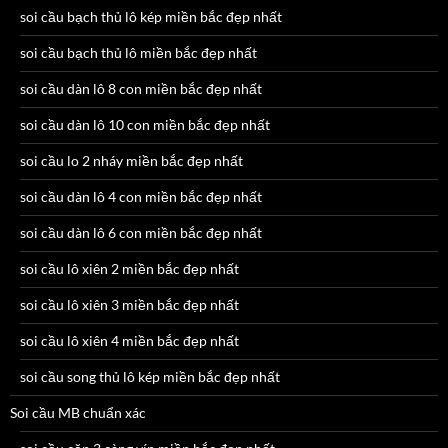
soi cầu bạch thủ lô kép miền bắc đẹp nhất
soi cầu bạch thủ lô miền bắc đẹp nhất
soi cầu dàn lô 8 con miền bắc đẹp nhất
soi cầu dàn lô 10 con miền bắc đẹp nhất
soi cầu lo 2 nháy miền bắc đẹp nhất
soi cầu dàn lô 4 con miền bắc đẹp nhất
soi cầu dàn lô 6 con miền bắc đẹp nhất
soi cầu lô xiên 2 miền bắc đẹp nhất
soi cầu lô xiên 3 miền bắc đẹp nhất
soi cầu lô xiên 4 miền bắc đẹp nhất
soi cầu song thủ lô kép miền bắc đẹp nhất
Soi cầu MB chuẩn xác