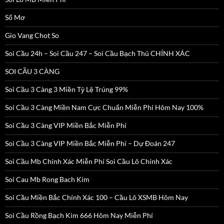
Sổ Mơ
Gio Vang Chot So
Soi Cầu 24h – Soi Cầu 247 – Soi Cầu Bạch Thủ CHÍNH XÁC
SOI CẦU 3 CÀNG
Soi Cầu 3 Càng 3 Miền Tỷ Lệ Trúng 99%
Soi Cầu 3 Càng Miền Nam Cực Chuẩn Miễn Phí Hôm Nay 100%
Soi Cầu 3 Càng VIP Miền Bắc Miễn Phí
Soi Cầu 3 Càng VIP Miền Bắc Miễn Phí – Dự Đoán 247
Soi Cầu Mb Chính Xác Miễn Phí Soi Cầu Lô Chính Xác
Soi Cau Mb Rong Bach Kim
Soi Cầu Miền Bắc Chính Xác 100 – Cầu Lô XSMB Hôm Nay
Soi Cầu Rồng Bạch Kim 666 Hôm Nay Miễn Phí