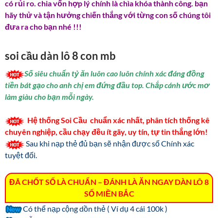
có rủi ro. chia vốn hợp lý chính là chìa khóa thành công. bạn
hãy thử và tận hưởng chiến thắng với từng con số chúng tôi
đưa ra cho bạn nhé !!!
soi cầu dàn lô 8 con mb
Số siêu chuẩn tỷ ăn luôn cao luôn chính xác đáng đồng
tiền bát gạo cho anh chị em đứng đầu top. Chắp cánh ước mơ
làm giàu cho bạn mỗi ngày
.
Hệ thống Soi Cầu chuẩn xác nhất, phân tích thống kê
chuyên nghiệp, cầu chạy đều ít gãy, uy tín, tự tin thắng lớn!
Sau khi nạp thẻ đủ bạn sẽ nhận được số Chính xác
tuyệt đối.
ĐÃ CHỐT SỐ LÀ CHUẨN – ĐÁNH LÀ ĂN NGAY DÀN LÔ 8
SỐ MIỀN BẮC
Có thể nạp cộng dồn thẻ ( Ví dụ 4 cái 100k )