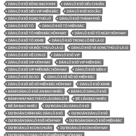
DÀN LÔ 8 SỐ RỒNG BẠCH KIM
DÀN LÔ 8 SỐ SIÊU CHUẨN
DÀN LÔ 8 SỐ SIÊU VIP MIỀN BẮC
DÀN LÔ 8 SỐ SOI CẦU
DÀN LÔ 8 SỐ SONG THỦ LÔ
DÀN LÔ 8 SỐ THÀNH PHỐ
DÀN LÔ 8 SỐ TÔ
DÀN LÔ 8 SỐ TÔ MIỀN BẮC
DÀN LÔ 8 SỐ TÔ MIỀN BẮC HÔM NAY
DÀN LÔ 8 SỐ TÔ NGÀY HÔM NAY
DÀN LÔ 8 SỐ TÔ XSMB
DÀN LÔ 8 SỐ TRONG LÔ ĐỀ LÀ GÌ
DÀN LÔ 8 SỐ VÀ ĐỘC THỦ LÔ LÀ GÌ
DÀN LÔ 8 SỐ VÀ SONG THỦ LÔ LÀ GÌ
DÀN LÔ 8 SỐ VỀ CON GÌ
DÀN LÔ 8 SỐ VIP
DÀN LÔ 8 SỐ VIP HÔM NAY
DÀN LÔ 8 SỐ VIP MIỀN BẮC
DÀN LÔ 8 SỐ VIP MIỀN BẮC HÔM NAY
DÀN LÔ 8 SỐ XIÊN 3
DÀN LÔ 8 SỐ XO SO
DÀN LÔ 8 SỐ XỔ SỐ MIỀN BẮC
DÀN LÔ 8 SỐ XỔ SỐ MIỀN BẮC HÔM NAY
DÀN LÔ 8 SỐ XSMB
ĐÁNH DÀN LÔ 8 SỐ AN BAO NHIÊU
ĐÁNH LÔ DÀN LÔ 8 SỐ
ĐÁNH NHƯ NÀO THÌ CÓ LÃI DÀN LÔ 8
ĐÈ 1 ĂN BAO NHIÊU
ĐỀ ĂN BAO NHIÊU
DỰ ĐOÁN CẦU DÀN LÔ 8 SỐ
DỰ ĐOÁN CHÍNH XÁC DÀN LÔ 8 SỐ
DỰ ĐOÁN DÀN LÔ 8 SỐ
DỰ ĐOÁN DÀN LÔ 8 SỐ HÔM NAY
DỰ ĐOÁN DÀN LÔ 8 SỐ MIỀN BẮC
DỰ ĐOÁN LÔ 8 CON CHUẨN
DỰ ĐOÁN LÔ 8 CON HÔM NAY
DỰ ĐOÁN LÔ DÀN LÔ 8 SỐ MIỀN BẮC HÔM NAY