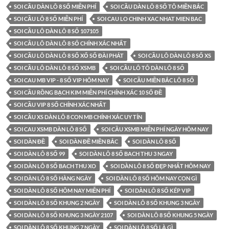
SOI CẦU DÀN LÔ 8 SỐ MIỄN PHÍ
SOI CẦU DÀN LÔ 8 SỐ TÔ MIỀN BẮC
SOI CẦU LÔ 8 SỐ MIỄN PHÍ
SOI CAU LO CHINH XAC NHAT MIEN BAC
SOI CẦU LÔ DÀN LÔ 8 SỐ 107105
SOI CẦU LÔ DÀN LÔ 8 SỐ CHÍNH XÁC NHẤT
SOI CẦU LÔ DÀN LÔ 8 SỐ XỔ SỐ ĐÀI PHÁT
SOI CẦU LÔ DÀN LÔ 8 SỐ XS
SOI CẦU LÔ DÀN LÔ 8 SỐ XSMB
SOI CẦU LÔ TÔ DÀN LÔ 8 SỐ
SOI CAU MB VIP - 8 SỐ VIP HÔM NAY
SOI CẦU MIỀN BẮC LÔ 8 SỐ
SOI CẦU RỒNG BẠCH KIM MIỄN PHÍ CHÍNH XÁC 10 SỐ ĐỀ
SOI CẦU VIP 8 SỐ CHÍNH XÁC NHẤT
SOI CẦU XS DÀN LÔ 8 CON MB CHÍNH XÁC UY TÍN
SOI CAU XSMB DÀN LÔ 8 SỐ
SOI CẦU XSMB MIỄN PHÍ NGÀY HÔM NAY
SOI DÀN ĐỀ
SOI DÀN ĐỀ MIỀN BẮC
SOI DÀN LÔ 8 SỐ
SOI DÀN LÔ 8 SỐ 99
SOI DÀN LÔ 8 SỐ BACH THU 3 NGAY
SOI DÀN LÔ 8 SỐ BACH THU XO
SOI DÀN LÔ 8 SỐ ĐẸP NHẤT HÔM NAY
SOI DÀN LÔ 8 SỐ HÀNG NGÀY
SOI DÀN LÔ 8 SỐ HÔM NAY CON GÌ
SOI DÀN LÔ 8 SỐ HÔM NAY MIỄN PHÍ
SOI DÀN LÔ 8 SỐ KÉP VIP
SOI DÀN LÔ 8 SỐ KHUNG 2 NGÀY
SOI DÀN LÔ 8 SỐ KHUNG 3 NGÀY
SOI DÀN LÔ 8 SỐ KHUNG 3 NGÀY 2107
SOI DÀN LÔ 8 SỐ KHUNG 5 NGÀY
SOI DÀN LÔ 8 SỐ KHUNG 7 NGÀY
SOI DÀN LÔ 8 SỐ LÀ GÌ