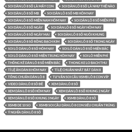
SOI DÀN LÔ 8 SỐ LÀ MẤY CON
SOI DÀN LÔ 8 SỐ LÀ NHƯ THẾ NÀO
SOI DÀN LÔ 8 SỐ MB
SOI DÀN LÔ 8 SỐ MB HÔM NAY
SOI DÀN LÔ 8 SỐ MIỀN NAM HÔM NAY
SOI DÀN LÔ 8 SỐ MIỄN PHÍ
SOI DÀN LÔ 8 SỐ NGÀY
SOI DÀN LÔ 8 SỐ NGÀY HÔM NAY
SOI DÀN LÔ 8 SỐ NGÀY MAI
SOI DÀN LÔ 8 SỐ NUÔI KHUNG
SOI DÀN LÔ 8 SỐ RỒNG BẠCH KIM
SOI DÀN LÔ 8 SỐ TRONG NGÀY
SOI LÔ DÀN LÔ 8 SỐ HÔM NAY
SOI LÔ DÀN LÔ 8 SỐ MIỀN BẮC
SOI LÔ DÀN LÔ 8 SỐ MIỀN TRUNG HÔM NAY
SOI LÔ MIỄN PHÍ
THỐNG KÊ DÀN LÔ 8 SỐ MIỀN BẮC
THONG KE LO BACH THU
TỈ LỆ ĂN DÀN 8 HÔM NAY
TỈ LỆ CHUẨN NHẤT BẮT DÀN 8
TỔNG CHUẨN DÀN LÔ 8
TƯ VẤN SOI CẦU XSMB LÔ 8 CON VÍP
VIDEO DÀN LÔ 8 SỐ ĐỀ
XEM DÀN LÔ 8 SỐ
XEM DÀN LÔ 8 SỐ HÔM NAY
XEM DÀN LÔ 8 SỐ KHUNG 2 NGÀY
XEM DÀN LÔ 8 SỐ KHUNG 3 NGÀY
XSMB DÀN LÔ 8 SỐ
XSMB DE 10 SO
XSMB SOI CẦU DÀN LÔ 8 CON SIÊU CHUẨN TRÚNG
Ý NGHĨA DÀN LÔ 8 SỐ