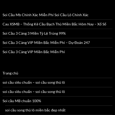
Soi Cầu Mb Chính Xác Miễn Phí Soi Cầu Lô Chính Xác
Cau XSMB – Thống Kê Cầu Bạch Thủ Miền Bắc Hôm Nay – Xổ Số
Soi Cầu 3 Càng 3 Miền Tỷ Lệ Trúng 99%
Soi Cầu 3 Càng VIP Miền Bắc Miễn Phí – Dự Đoán 247
Soi Cầu 3 Càng VIP Miền Bắc Miễn Phí
Trang chủ
soi cầu siêu chuẩn – soi cầu song thủ lô
soi cầu siêu chuẩn – soi cầu song thủ lô
Soi cầu MB chuẩn 100%
soi cầu song thủ lô miền bắc đẹp nhất