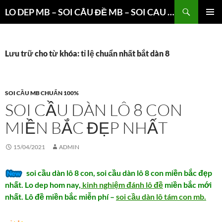
Chuyển
Tìm
LO DEP MB – SOI CÂU ĐỀ MB – SOI CAU 3 CANG XSMB
đến
kiếm
TRÌNH
nội
ĐƠN CƠ
dung
SỞ
Lưu trữ cho từ khóa: tỉ lệ chuẩn nhất bắt dàn 8
SOI CẦU MB CHUẨN 100%
SOI CẦU DÀN LÔ 8 CON
MIỀN BẮC ĐẸP NHẤT
15/04/2021
ADMIN
soi cầu dàn lô 8 con, soi cầu dàn lô 8 con miền bắc đẹp
nhất. Lo dep hom nay,
kinh nghiệm đánh lô đề
miền bắc mới
nhất. Lô đề miền bắc miễn phí –
soi cầu dàn lô tám con mb.