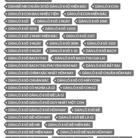
DÀN ĐỀ MB CHUẨN 10 SỐ DÀN LÔ 8 SỐ MIỀN BẮC
DÀN LÔ 8 CON
DÀN LÔ 8 CON BAO NHIÊU TIỀN
DÀN LÔ 8 CON MIỀN BẮC
DÀN LÔ 8 SỐ
DÀN LÔ 8 SỐ 1 NGÀY
DÀN LÔ 8 SỐ 100K
DÀN LÔ 8 SỐ 1010
DÀN LÔ 8 SỐ 11010
DÀN LÔ 8 SỐ 2 NHÁY MIỀN BẮC
DÀN LÔ 8 SỐ 2107
DÀN LÔ 8 SỐ 3 NGÀY
DÀN LÔ 8 SỐ 300K
DÀN LÔ 8 SỐ 3105
DÀN LÔ 8 SỐ 5 NGÀY
DÀN LÔ 8 SỐ 5-10
DÀN LÔ 8 SỐ BACH
DÀN LÔ 8 SỐ BACH THU
DÀN LÔ 8 SỐ BACH THU GIA LAI
DÀN LÔ 8 SỐ BACH THU PHU YEN HOM NAY
DÀN LÔ 8 SỐ BẤT BẠI
DÀN LÔ 8 SỐ CHÍNH XÁC NHẤT HÔM NAY
DÀN LÔ 8 SỐ CHUẨN HÔM NAY
DÀN LÔ 8 SỐ CHUẨN XÁC
DÀN LÔ 8 SỐ CÓ MẤY CON
DÀN LÔ 8 SỐ CÓ NGHĨA LÀ GÌ
DÀN LÔ 8 SỐ CON GÌ
DÀN LÔ 8 SỐ DÀN LÔ 8 SỐ ĐỀ LÀ GÌ
DÀN LÔ 8 SỐ DÀN LÔ 8 SỐ DUY NHẤT MỘT CON
DÀN LÔ 8 SỐ DÀN LÔ 8 SỐ HÔM NAY
DÀN LÔ 8 SỐ ĐỀ
DÀN LÔ 8 SỐ ĐỀ HÔM NAY
DÀN LÔ 8 SỐ ĐỀ LÀ GÌ
DÀN LÔ 8 SỐ ĐỀ MB
DÀN LÔ 8 SỐ ĐỀ MIỀN BẮC
DÀN LÔ 8 SỐ ĐỀ MIỀN NAM
DÀN LÔ 8 SỐ ĐỀ NGÀY HÔM NAY