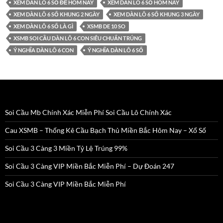
XEM DÀN LÔ 6 SỐ ĐỀ HÔM NAY
XEM DÀN LÔ 6 SỐ HÔM NAY
XEM DÀN LÔ 6 SỐ KHUNG 2 NGÀY
XEM DÀN LÔ 6 SỐ KHUNG 3 NGÀY
XEM DÀN LÔ 6 SỐ LÀ GÌ
XSMB DE 10 SO
XSMB SOI CẦU DÀN LÔ 6 CON SIÊU CHUẨN TRÚNG
Ý NGHĨA DÀN LÔ 6 CON
Ý NGHĨA DÀN LÔ 6 SỐ
Soi Cầu Mb Chính Xác Miễn Phí Soi Cầu Lô Chính Xác
Cau XSMB – Thống Kê Cầu Bạch Thủ Miền Bắc Hôm Nay – Xổ Số
Soi Cầu 3 Càng 3 Miền Tỷ Lệ Trúng 99%
Soi Cầu 3 Càng VIP Miền Bắc Miễn Phí – Dự Đoán 247
Soi Cầu 3 Càng VIP Miền Bắc Miễn Phí