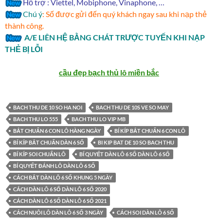
Hỗ trợ : Viettel, Mobiphone, Vinaphone, …
Chú ý
: Số được gửi đến quý khách ngay sau khi nạp thẻ
thành công.
A/E LIÊN HỆ BẰNG CHÁT TRƯỢC TUYẾN KHI NẠP
THẺ BỊ LỖI
cầu đẹp bạch thủ lô miền bắc
BACH THU DE 10 SO HA NOI
BACH THU DE 10S VE SO MAY
BACH THU LO 555
BACH THU LO VIP MB
BẮT CHUẨN 6 CON LÔ HÀNG NGÀY
BÍ KÍP BẮT CHUẨN 6 CON LÔ
BÍ KÍP BẮT CHUẨN DÀN 6 SỐ
BI KIP BAT DE 10 SO BACH THU
BÍ KÍP SOI CHUẨN LÔ
BÍ QUYẾT DÀN LÔ 6 SỐ DÀN LÔ 6 SỐ
BÍ QUYẾT ĐÁNH LÔ DÀN LÔ 6 SỐ
CÁCH BẮT DÀN LÔ 6 SỐ KHUNG 5 NGÀY
CÁCH DÀN LÔ 6 SỐ DÀN LÔ 6 SỐ 2020
CÁCH DÀN LÔ 6 SỐ DÀN LÔ 6 SỐ 2021
CÁCH NUÔI LÔ DÀN LÔ 6 SỐ 3 NGÀY
CÁCH SOI DÀN LÔ 6 SỐ