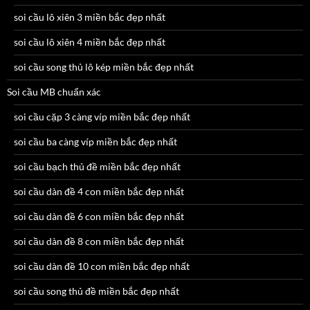
soi cầu lô xiên 3 miền bắc đẹp nhất
soi cầu lô xiên 4 miền bắc đẹp nhất
soi cầu song thủ lô kép miền bắc đẹp nhất
Soi cầu MB chuẩn xác
soi cầu cặp 3 càng víp miền bắc đẹp nhất
soi cầu ba càng víp miền bắc đẹp nhất
soi cầu bạch thủ đề miền bắc đẹp nhất
soi cầu dàn đề 4 con miền bắc đẹp nhất
soi cầu dàn đề 6 con miền bắc đẹp nhất
soi cầu dàn đề 8 con miền bắc đẹp nhất
soi cầu dàn đề 10 con miền bắc đẹp nhất
soi cầu song thủ đề miền bắc đẹp nhất