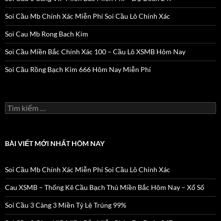
Soi Cầu Mb Chính Xác Miễn Phí Soi Cầu Lô Chính Xác
Soi Cau Mb Rong Bach Kim
Soi Cầu Miền Bắc Chính Xác 100 – Cầu Lô XSMB Hôm Nay
Soi Cầu Rồng Bạch Kim 666 Hôm Nay Miễn Phí
Tìm
kiếm
cho:
BÀI VIẾT MỚI NHẤT HÔM NAY
Soi Cầu Mb Chính Xác Miễn Phí Soi Cầu Lô Chính Xác
Cau XSMB – Thống Kê Cầu Bạch Thủ Miền Bắc Hôm Nay – Xổ Số
Soi Cầu 3 Càng 3 Miền Tỷ Lệ Trúng 99%