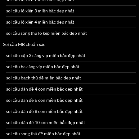
soi cầu lô xiên 3 miền bắc đẹp nhất
soi cầu lô xiên 4 miền bắc đẹp nhất
soi cầu song thủ lô kép miền bắc đẹp nhất
Soi cầu MB chuẩn xác
soi cầu cặp 3 càng víp miền bắc đẹp nhất
soi cầu ba càng víp miền bắc đẹp nhất
soi cầu bạch thủ đề miền bắc đẹp nhất
soi cầu dàn đề 4 con miền bắc đẹp nhất
soi cầu dàn đề 6 con miền bắc đẹp nhất
soi cầu dàn đề 8 con miền bắc đẹp nhất
soi cầu dàn đề 10 con miền bắc đẹp nhất
soi cầu song thủ đề miền bắc đẹp nhất