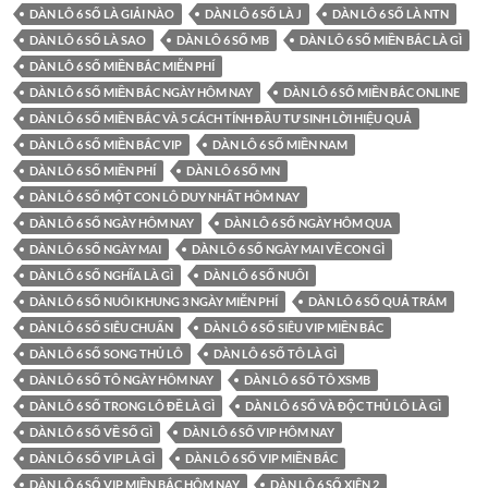
DÀN LÔ 6 SỐ LÀ GIẢI NÀO
DÀN LÔ 6 SỐ LÀ J
DÀN LÔ 6 SỐ LÀ NTN
DÀN LÔ 6 SỐ LÀ SAO
DÀN LÔ 6 SỐ MB
DÀN LÔ 6 SỐ MIỀN BẮC LÀ GÌ
DÀN LÔ 6 SỐ MIỀN BẮC MIỄN PHÍ
DÀN LÔ 6 SỐ MIỀN BẮC NGÀY HÔM NAY
DÀN LÔ 6 SỐ MIỀN BẮC ONLINE
DÀN LÔ 6 SỐ MIỀN BẮC VÀ 5 CÁCH TÍNH ĐẦU TƯ SINH LỜI HIỆU QUẢ
DÀN LÔ 6 SỐ MIỀN BẮC VIP
DÀN LÔ 6 SỐ MIỀN NAM
DÀN LÔ 6 SỐ MIỀN PHÍ
DÀN LÔ 6 SỐ MN
DÀN LÔ 6 SỐ MỘT CON LÔ DUY NHẤT HÔM NAY
DÀN LÔ 6 SỐ NGÀY HÔM NAY
DÀN LÔ 6 SỐ NGÀY HÔM QUA
DÀN LÔ 6 SỐ NGÀY MAI
DÀN LÔ 6 SỐ NGÀY MAI VỀ CON GÌ
DÀN LÔ 6 SỐ NGHĨA LÀ GÌ
DÀN LÔ 6 SỐ NUÔI
DÀN LÔ 6 SỐ NUÔI KHUNG 3 NGÀY MIỄN PHÍ
DÀN LÔ 6 SỐ QUẢ TRÁM
DÀN LÔ 6 SỐ SIÊU CHUẨN
DÀN LÔ 6 SỐ SIÊU VIP MIỀN BẮC
DÀN LÔ 6 SỐ SONG THỦ LÔ
DÀN LÔ 6 SỐ TÔ LÀ GÌ
DÀN LÔ 6 SỐ TÔ NGÀY HÔM NAY
DÀN LÔ 6 SỐ TÔ XSMB
DÀN LÔ 6 SỐ TRONG LÔ ĐỀ LÀ GÌ
DÀN LÔ 6 SỐ VÀ ĐỘC THỦ LÔ LÀ GÌ
DÀN LÔ 6 SỐ VỀ SỐ GÌ
DÀN LÔ 6 SỐ VIP HÔM NAY
DÀN LÔ 6 SỐ VIP LÀ GÌ
DÀN LÔ 6 SỐ VIP MIỀN BẮC
DÀN LÔ 6 SỐ VIP MIỀN BẮC HÔM NAY
DÀN LÔ 6 SỐ XIÊN 2