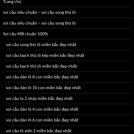
Trang chủ
soi cầu siêu chuẩn – soi cầu song thủ lô
soi cầu siêu chuẩn – soi cầu song thủ lô
Soi cầu MB chuẩn 100%
soi cầu song thủ lô miền bắc đẹp nhất
soi cầu bạch thủ lô kép miền bắc đẹp nhất
soi cầu bạch thủ lô miền bắc đẹp nhất
soi cầu dàn lô 8 con miền bắc đẹp nhất
soi cầu dàn lô 10 con miền bắc đẹp nhất
soi cầu lo 2 nháy miền bắc đẹp nhất
soi cầu dàn lô 4 con miền bắc đẹp nhất
soi cầu dàn lô 6 con miền bắc đẹp nhất
soi cầu lô xiên 2 miền bắc đẹp nhất