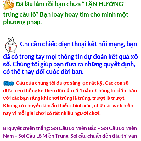
Đã lâu lắm rồi bạn chưa “TẬN HƯỞNG”
trúng cầu lô? Bạn loay hoay tìm cho mình một
phương pháp.
Chỉ cần chiếc điện thoại kết nối mạng, bạn
đã có trong tay mọi thông tin dự đoán kết quả xổ
số. Chúng tôi giúp bạn đưa ra những quyết định,
có thể thay đổi cuộc đời bạn.
Cầu của chúng tôi được sàng lọc rất kỹ. Các con số
dựa trên thống kê theo dõi của cả 1 năm. Chúng tôi đảm bảo
với các bạn rằng khi chơi trúng là trúng, trượt là trượt.
Không có chuyện làm ăn thiếu chính xác, như các web hiện
nay vì mỗi giải chơi có rất nhiều người chơi!
Bí quyết chiến thắng: Soi Cầu Lô Miền Bắc – Soi Cầu Lô Miền
Nam – Soi Cầu Lô Miền Trung. Soi cầu chuẩn đến đâu thì vẫn