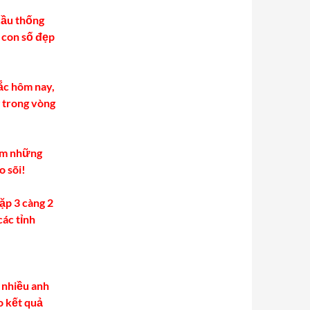
cầu thống
 con số đẹp
ắc hôm nay,
g trong vòng
em những
o sõi!
ặp 3 càng 2
các tỉnh
 nhiều anh
o kết quả