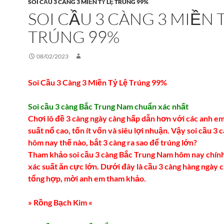
SOI CẦU 3 CÀNG 3 MIỀN TỶ LỆ TRÚNG 99%
SOI CẦU 3 CÀNG 3 MIỀN 
TRÚNG 99%
08/02/2023
Soi Cầu 3 Càng 3 Miền Tỷ Lệ Trúng 99%
Soi cầu 3 càng Bắc Trung Nam chuẩn xác nhất
Chơi lô đề 3 càng ngày càng hấp dẫn hơn với các anh em
suất nổ cao, tốn ít vốn và siêu lợi nhuận. Vậy soi cầu 3 
hôm nay thế nào, bắt 3 càng ra sao để trúng lớn?
Tham khảo soi cầu 3 càng Bắc Trung Nam hôm nay chính
xác suất ăn cực lớn. Dưới đây là cầu 3 càng hàng ngày c
tổng hợp, mời anh em tham khảo.
» Rồng Bạch Kim «