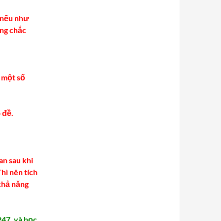
y nếu như
àng chắc
n một số
 đề.
an sau khi
hì nên tích
khả năng
247, và học