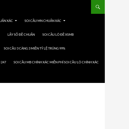
HUẨN XÁC
SOI CẦU MN CHUẨN XÁC
LẤY SỐ ĐỀ CHUẨN
SOI CẦU LÔ ĐỀ XSMB
SOI CẦU 3 CÀNG 3 MIỀN TỶ LỆ TRÚNG 99%
 247
SOI CẦU MB CHÍNH XÁC MIỄN PHÍ SOI CẦU LÔ CHÍNH XÁC