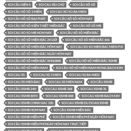
SOI CẦU XIÊN 4
SOI CAU XỈU CHỦ
SOI CẦU XỔ SỐ
SOI CẦU XỔ SỐ 3 MIỀN
SOI CAU XO SO BA MIEN
SOI CẦU XỔ SỐ ĐẠI PHÁT
SOI CẦU XỔ SỐ HÔM NAY
SOI CẦU XỔ SỐ KIẾN THIẾT MIỀN BẮC
SOI CẦU XỔ SỐ MB
SOI CAU XO SO MB HOM NAY
SOI CẦU XỔ SỐ MIỀN BẮC
SOI CẦU XỔ SỐ MIỀN BẮC 24 GIỜ
SOI CẦU XỔ SỐ MIỀN BẮC 666
SOI CẦU XỔ SỐ MIỀN BẮC HÔM NAY
SOI CAU XO SO MIEN BAC MIEN PHI
SOI CẦU XỔ SỐ MIỀN BẮC NGÀY HÔM NAY
SOI CẦU XỔ SỐ MIỀN BẮC WIN2888
SOI CẦU XỔ SỐ MIỀN BẮC XSMB
SOI CẦU XỔ SỐ MIỀN NAM
SOI CẦU XỔ SỐ MIỀN NAM+RONG BACH KIM
SOI CAU XS
SOI CAU XS 3 MIEN
SOI CAU XS BA MIEN
SOI CAU XS MIEN BAC
SOI CAU XS MIEN NAM
SOI CẦU XSMB
SOI CẦU XSMB 24H
SOI CAU XSMB 368
SOI CAU XSMB 3S
SOI CAU XSMB 8093
SOI CAU XSMB 888
SOI CAU XSMB BACH KIM
SOI CAU XSMB CHINH XAC 100
SOI CAU XSMB DU DOAN XSMB
SOI CAU XSMB HOM NAY
SOI CẦU XSMB MIỀN BẮC
SOI CẦU XSMB MIỄN PHÍ
SOI CẦU XSMB MIỄN PHÍ NGÀY HÔM NAY
SOI CẦU XSMB MIỄN PHÍ NGÀY HÔM NAY TRỰC TIẾP
SOI CAU XSMB ONLINE
SOI CAU XSMB RONG BACH KIM