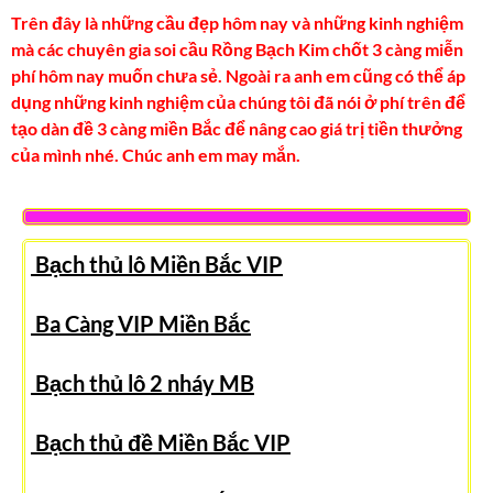
Trên đây là những cầu đẹp hôm nay và những kinh nghiệm
mà các chuyên gia soi cầu Rồng Bạch Kim chốt 3 càng miễn
phí hôm nay muốn chưa sẻ. Ngoài ra anh em cũng có thể áp
dụng những kinh nghiệm của chúng tôi đã nói ở phí trên để
tạo dàn đề 3 càng miền Bắc để nâng cao giá trị tiền thưởng
của mình nhé. Chúc anh em may mắn.
Bạch thủ lô Miền Bắc VIP
Ba Càng VIP Miền Bắc
Bạch thủ lô 2 nháy MB
Bạch thủ đề Miền Bắc
VIP