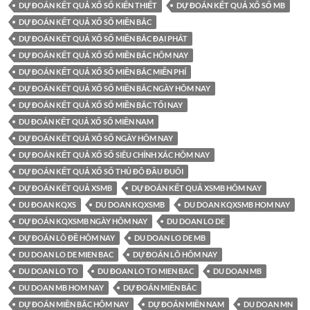
DỰ ĐOÁN KẾT QUẢ XỔ SỐ KIẾN THIẾT
DỰ ĐOÁN KẾT QUẢ XỔ SỐ MB
DỰ ĐOÁN KẾT QUẢ XỔ SỐ MIỀN BẮC
DỰ ĐOÁN KẾT QUẢ XỔ SỐ MIỀN BẮC ĐẠI PHÁT
DỰ ĐOÁN KẾT QUẢ XỔ SỐ MIỀN BẮC HÔM NAY
DỰ ĐOÁN KẾT QUẢ XỔ SỐ MIỀN BẮC MIỄN PHÍ
DỰ ĐOÁN KẾT QUẢ XỔ SỐ MIỀN BẮC NGÀY HÔM NAY
DỰ ĐOÁN KẾT QUẢ XỔ SỐ MIỀN BẮC TỐI NAY
DU ĐOÁN KẾT QUẢ XỔ SỐ MIỀN NAM
DỰ ĐOÁN KẾT QUẢ XỔ SỐ NGÀY HÔM NAY
DỰ ĐOÁN KẾT QUẢ XỔ SỐ SIÊU CHÍNH XÁC HÔM NAY
DỰ ĐOÁN KẾT QUẢ XỔ SỐ THỦ ĐÔ ĐẦU ĐUÔI
DỰ ĐOÁN KẾT QUẢ XSMB
DỰ ĐOÁN KẾT QUẢ XSMB HÔM NAY
DU ĐOAN KQXS
DU DOAN KQXSMB
DU DOAN KQXSMB HOM NAY
DỰ ĐOÁN KQXSMB NGÀY HÔM NAY
DU DOAN LO DE
DỰ ĐOÁN LÔ ĐỀ HÔM NAY
DU DOAN LO DE MB
DU DOAN LO DE MIEN BAC
DỰ ĐOÁN LÔ HÔM NAY
DU DOAN LO TO
DU ĐOAN LO TO MIEN BAC
DU DOAN MB
DU DOAN MB HOM NAY
DỰ ĐOÁN MIỀN BẮC
DỰ ĐOÁN MIỀN BẮC HÔM NAY
DỰ ĐOÁN MIỀN NAM
DU DOAN MN