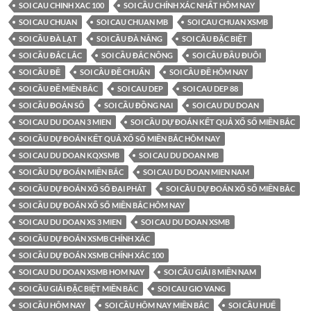
SOI CAU CHINH XAC 100
SOI CẦU CHÍNH XÁC NHẤT HÔM NAY
SOI CAU CHUAN
SOI CAU CHUAN MB
SOI CAU CHUAN XSMB
SOI CẦU ĐÀ LẠT
SOI CẦU ĐÀ NẴNG
SOI CẦU ĐẶC BIỆT
SOI CẦU ĐẮC LẮC
SOI CẦU ĐẮC NÔNG
SOI CẦU ĐẦU ĐUÔI
SOI CẦU ĐỀ
SOI CẦU ĐỀ CHUẨN
SOI CẦU ĐỀ HÔM NAY
SOI CẦU ĐỀ MIỀN BẮC
SOI CAU DEP
SOI CAU DEP 88
SOI CẦU ĐOÁN SỐ
SOI CẦU ĐỒNG NAI
SOI CAU DU DOAN
SOI CAU DU DOAN 3 MIEN
SOI CẦU DỰ ĐOÁN KẾT QUẢ XỔ SỐ MIỀN BẮC
SOI CẦU DỰ ĐOÁN KẾT QUẢ XỔ SỐ MIỀN BẮC HÔM NAY
SOI CAU DU DOAN KQXSMB
SOI CAU DU DOAN MB
SOI CẦU DỰ ĐOÁN MIỀN BẮC
SOI CAU DU DOAN MIEN NAM
SOI CẦU DỰ ĐOÁN XỔ SỐ ĐẠI PHÁT
SOI CẦU DỰ ĐOÁN XỔ SỐ MIỀN BẮC
SOI CẦU DỰ ĐOÁN XỔ SỐ MIỀN BẮC HÔM NAY
SOI CAU DU DOAN XS 3 MIEN
SOI CAU DU DOAN XSMB
SOI CẦU DỰ ĐOÁN XSMB CHÍNH XÁC
SOI CẦU DỰ ĐOÁN XSMB CHÍNH XÁC 100
SOI CAU DU DOAN XSMB HOM NAY
SOI CẦU GIẢI 8 MIỀN NAM
SOI CẦU GIẢI ĐẶC BIỆT MIỀN BẮC
SOI CAU GIO VANG
SOI CẦU HÔM NAY
SOI CẦU HÔM NAY MIỀN BẮC
SOI CẦU HUẾ