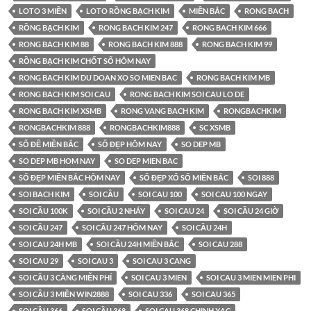
LOTO 3 MIỀN
LOTO RỒNG BẠCH KIM
MIỀN BẮC
RONG BACH
RỒNG BẠCH KIM
RONG BACH KIM 247
RONG BACH KIM 666
RONG BACH KIM 88
RONG BACH KIM 888
RONG BACH KIM 99
RỒNG BẠCH KIM CHỐT SỐ HÔM NAY
RONG BACH KIM DU DOAN XO SO MIEN BAC
RONG BACH KIM MB
RONG BACH KIM SOI CAU
RONG BACH KIM SOI CAU LO DE
RONG BACH KIM XSMB
RONG VANG BACH KIM
RONGBACHKIM
RONGBACHKIM 888
RONGBACHKIM888
SC XSMB
SỐ ĐỀ MIỀN BẮC
SỐ ĐẸP HÔM NAY
SO DEP MB
SO DEP MB HOM NAY
SO DEP MIEN BAC
SỐ ĐẸP MIỀN BẮC HÔM NAY
SỐ ĐẸP XỔ SỐ MIỀN BẮC
SOI 888
SOI BACH KIM
SOI CẦU
SOI CAU 100
SOI CAU 100 NGAY
SOI CẦU 100K
SOI CẦU 2 NHÁY
SOI CAU 24
SOI CẦU 24 GIỜ
SOI CẦU 247
SOI CẦU 247 HÔM NAY
SOI CẦU 24H
SOI CAU 24H MB
SOI CẦU 24H MIỀN BẮC
SOI CAU 288
SOI CAU 29
SOI CAU 3
SOI CAU 3 CANG
SOI CẦU 3 CÀNG MIỄN PHÍ
SOI CAU 3 MIEN
SOI CAU 3 MIEN MIEN PHI
SOI CẦU 3 MIỀN WIN2888
SOI CAU 336
SOI CAU 365
SOI CẦU 366
SOI CẦU 368
SOI CAU 368 CHINH XAC