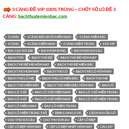
3 CÀNG ĐỀ VIP 100% TRÚNG – CHỐT SỐ LÔ ĐỀ 3
CÀNG:
bachthudemienbac.com
3 CANG
3 CÀNG ĐẦU ĐUÔI MIỀN NAM
3 CÀNG MIỀN BẮC
4 CÀNG
4 CÀNG MIỀN NAM
4 CÀNG MIỀN TRUNG
4 SO VIP
BAC CAU SOI 288
BACH KIM RONG
BACH KIM SOI CAU
BẠCH THỦ
BẠCH THỦ ĐỀ
BẠCH THỦ ĐỀ HÔM NAY
BẠCH THỦ ĐỀ MB HÔM NAY
BẠCH THỦ ĐỀ MIỀN BẮC
BACH THU HOM NAY
BẠCH THỦ LÔ
BẠCH THỦ LÔ HÔM NAY
BẠCH THỦ LÔ MB
BẠCH THỦ LÔ MIỀN BẮC
BACH THU MB
BẠCH THỦ MIỀN BẮC
BẠCH THỦ MIỀN BẮC HÔM NAY
BAO LÔ
BAO LÔ 3 SỐ
BAO LÔ 3 SỐ MIỀN NAM
BAO LÔ 3 SỐ MIỀN TRUNG
BAO LÔ 4 SỐ
BAO LÔ 4 SỐ MIỀN NAM
BAO LÔ 4 SỐ MIỀN TRUNG
BAO LÔ MIỀN NAM
BAO LÔ MIỀN TRUNG
BAO LÔ MIỀN TRUNG 3 SỐ
BINH LUAN LO DE
CÁCH SOI CẦU LÔ
CAO THỦ SOI CẦU
CAO THU SOICAU
CẶP LÔ ĐẸP
CẶP LÔ ĐẸP HÔM NAY
CẶP LÔ ĐẸP NHẤT HÔM NAY
CAU 247