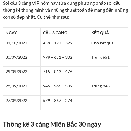
Soi cầu 3 càng VIP hôm nay sửa dụng phương pháp soi cầu
thống kê thông minh và những thuật toán để mang đến những
con số đẹp nhất. Cụ thể như sau:
NGÀY
CẦU 3 CÀNG
KẾT QUẢ
01/10/2022
458 – 122 – 329
Chờ kết quả
30/09/2022
999 – 651 – 302
Trúng
651
29/09/2022
715 – 013 – 476
28/09/2022
946 – 966 – 539
Trúng
946
27/09/2022
579 – 867 – 274
Thống kê 3 càng Miền Bắc 30 ngày