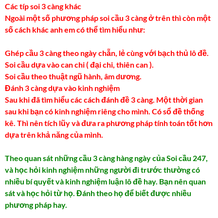
Các típ soi 3 càng khác
Ngoài một số phương pháp soi cầu 3 càng ở trên thì còn một
số cách khác anh em có thể tìm hiểu như:
Ghép cầu 3 càng theo ngày chẵn, lẻ cùng với bạch thủ lô đề.
Soi cầu dựa vào can chi ( đại chi, thiên can ).
Soi cầu theo thuật ngũ hành, âm dương.
Đánh 3 càng dựa vào kinh nghiệm
Sau khi đã tìm hiểu các cách đánh đề 3 càng. Một thời gian
sau khi bạn có kinh nghiệm riêng cho mình. Có sổ đề thống
kê. Thì nên tích lũy và đưa ra phương pháp tính toán tốt hơn
dựa trên khả năng của mình.
Theo quan sát những cầu 3 càng hàng ngày của Soi cầu 247,
và học hỏi kinh nghiệm những người đi trước thường có
nhiều bí quyết và kinh nghiệm luận lô đề hay. Bạn nên quan
sát và học hỏi từ họ. Đánh theo họ để biết được nhiều
phương pháp hay.