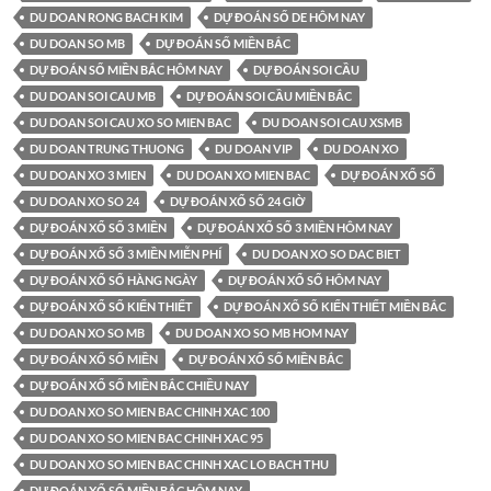
DU DOAN RONG BACH KIM
DỰ ĐOÁN SỐ DE HÔM NAY
DU DOAN SO MB
DỰ ĐOÁN SỐ MIỀN BẮC
DỰ ĐOÁN SỐ MIỀN BẮC HÔM NAY
DỰ ĐOÁN SOI CẦU
DU DOAN SOI CAU MB
DỰ ĐOÁN SOI CẦU MIỀN BẮC
DU DOAN SOI CAU XO SO MIEN BAC
DU DOAN SOI CAU XSMB
DU DOAN TRUNG THUONG
DU DOAN VIP
DU DOAN XO
DU DOAN XO 3 MIEN
DU DOAN XO MIEN BAC
DỰ ĐOÁN XỔ SỐ
DU DOAN XO SO 24
DỰ ĐOÁN XỔ SỐ 24 GIỜ
DỰ ĐOÁN XỔ SỐ 3 MIỀN
DỰ ĐOÁN XỔ SỐ 3 MIỀN HÔM NAY
DỰ ĐOÁN XỔ SỐ 3 MIỀN MIỄN PHÍ
DU DOAN XO SO DAC BIET
DỰ ĐOÁN XỔ SỐ HÀNG NGÀY
DỰ ĐOÁN XỔ SỐ HÔM NAY
DỰ ĐOÁN XỔ SỐ KIẾN THIẾT
DỰ ĐOÁN XỔ SỐ KIẾN THIẾT MIỀN BẮC
DU DOAN XO SO MB
DU DOAN XO SO MB HOM NAY
DỰ ĐOÁN XỔ SỐ MIỀN
DỰ ĐOÁN XỔ SỐ MIỀN BẮC
DỰ ĐOÁN XỔ SỐ MIỀN BẮC CHIỀU NAY
DU DOAN XO SO MIEN BAC CHINH XAC 100
DU DOAN XO SO MIEN BAC CHINH XAC 95
DU DOAN XO SO MIEN BAC CHINH XAC LO BACH THU
DỰ ĐOÁN XỔ SỐ MIỀN BẮC HÔM NAY