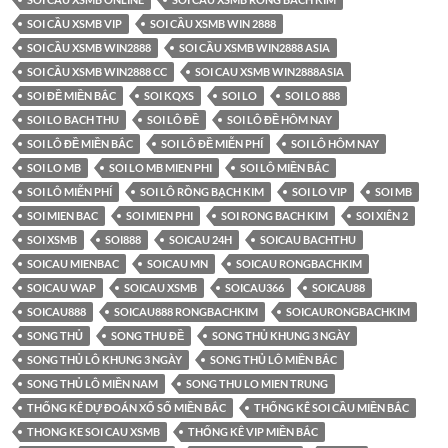
SOI CẦU XSMB VIP
SOI CẦU XSMB WIN 2888
SOI CẦU XSMB WIN2888
SOI CẦU XSMB WIN2888 ASIA
SOI CẦU XSMB WIN2888 CC
SOI CAU XSMB WIN2888ASIA
SOI ĐỀ MIỀN BẮC
SOI KQXS
SOI LO
SOI LO 888
SOI LO BACH THU
SOI LÔ ĐỀ
SOI LÔ ĐỀ HÔM NAY
SOI LÔ ĐỀ MIỀN BẮC
SOI LÔ ĐỀ MIỄN PHÍ
SOI LÔ HÔM NAY
SOI LO MB
SOI LO MB MIEN PHI
SOI LÔ MIỀN BẮC
SOI LÔ MIỄN PHÍ
SOI LÔ RỒNG BẠCH KIM
SOI LO VIP
SOI MB
SOI MIEN BAC
SOI MIEN PHI
SOI RONG BACH KIM
SOI XIÊN 2
SOI XSMB
SOI888
SOICAU 24H
SOICAU BACHTHU
SOICAU MIENBAC
SOICAU MN
SOICAU RONGBACHKIM
SOICAU WAP
SOICAU XSMB
SOICAU366
SOICAU88
SOICAU888
SOICAU888 RONGBACHKIM
SOICAURONGBACHKIM
SONG THỦ
SONG THU ĐỀ
SONG THỦ KHUNG 3 NGÀY
SONG THỦ LÔ KHUNG 3 NGÀY
SONG THỦ LÔ MIỀN BẮC
SONG THỦ LÔ MIỀN NAM
SONG THU LO MIEN TRUNG
THỐNG KÊ DỰ ĐOÁN XỔ SỐ MIỀN BẮC
THỐNG KÊ SOI CẦU MIỀN BẮC
THONG KE SOI CAU XSMB
THỐNG KÊ VIP MIỀN BẮC