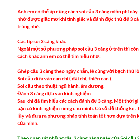
Anh em có thể áp dụng cách soi cầu 3 càng miễn phí nà
nhớ được giấc mơ khi tỉnh giấc và đánh độc thủ đề 3 c
trúng nhé.
Các típ soi 3 càng khác
Ngoài một số phương pháp soi cầu 3 càng ở trên thì cò
cách khác anh em có thể tìm hiểu như:
Ghép cầu 3 càng theo ngày chẵn, lẻ cùng với bạch thủ lô
Soi cầu dựa vào can chi ( đại chi, thiên can ).
Soi cầu theo thuật ngũ hành, âm dương.
Đánh 3 càng dựa vào kinh nghiệm
Sau khi đã tìm hiểu các cách đánh đề 3 càng. Một thời gi
bạn có kinh nghiệm riêng cho mình. Có sổ đề thống kê. T
lũy và đưa ra phương pháp tính toán tốt hơn dựa trên 
của mình.
Theo quan sát những cầu 3 càng hàng ngày của Soi cầu 