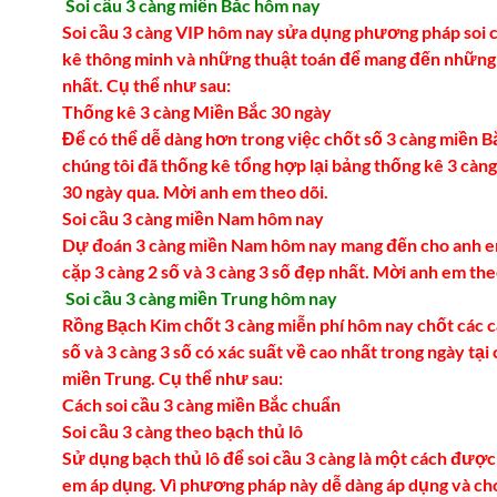
Soi cầu 3 càng miền Bắc hôm nay
Soi cầu 3 càng VIP hôm nay sửa dụng phương pháp soi 
kê thông minh và những thuật toán để mang đến những
nhất. Cụ thể như sau:
Thống kê 3 càng Miền Bắc 30 ngày
Để có thể dễ dàng hơn trong việc chốt số 3 càng miền B
chúng tôi đã thống kê tổng hợp lại bảng thống kê 3 càn
30 ngày qua. Mời anh em theo dõi.
Soi cầu 3 càng miền Nam hôm nay
Dự đoán 3 càng miền Nam hôm nay mang đến cho anh 
cặp 3 càng 2 số và 3 càng 3 số đẹp nhất. Mời anh em the
Soi cầu 3 càng miền Trung hôm nay
Rồng Bạch Kim chốt 3 càng miễn phí hôm nay chốt các c
số và 3 càng 3 số có xác suất về cao nhất trong ngày tại 
miền Trung. Cụ thể như sau:
Cách soi cầu 3 càng miền Bắc chuẩn
Soi cầu 3 càng theo bạch thủ lô
Sử dụng bạch thủ lô để soi cầu 3 càng là một cách được
em áp dụng. Vì phương pháp này dễ dàng áp dụng và ch