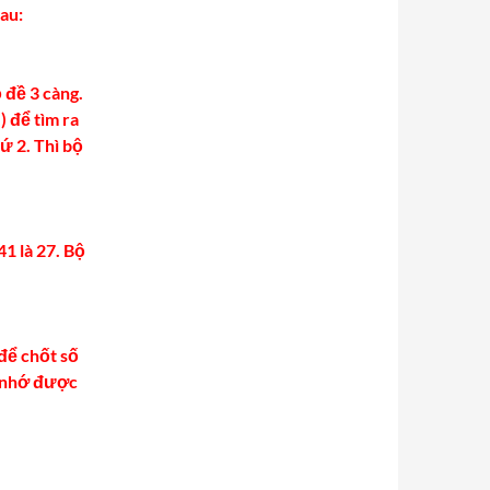
au:
 đề 3 càng.
) để tìm ra
hứ 2. Thì bộ
1 là 27. Bộ
để chốt số
n nhớ được