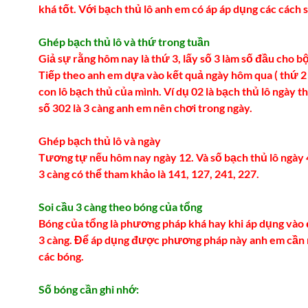
khá tốt. Với bạch thủ lô anh em có áp áp dụng các cách s
Ghép bạch thủ lô và thứ trong tuần
Giả sự rằng hôm nay là thứ 3, lấy số 3 làm số đầu cho bộ
Tiếp theo anh em dựa vào kết quả ngày hôm qua ( thứ 2 
con lô bạch thủ của mình. Ví dụ 02 là bạch thủ lô ngày t
số 302 là 3 càng anh em nên chơi trong ngày.
Ghép bạch thủ lô và ngày
Tương tự nếu hôm nay ngày 12. Và số bạch thủ lô ngày 4
3 càng có thể tham khảo là 141, 127, 241, 227.
Soi cầu 3 càng theo bóng của tổng
Bóng của tổng là phương pháp khá hay khi áp dụng vào 
3 càng. Để áp dụng được phương pháp này anh em cầ
các bóng.
Số bóng cần ghi nhớ: