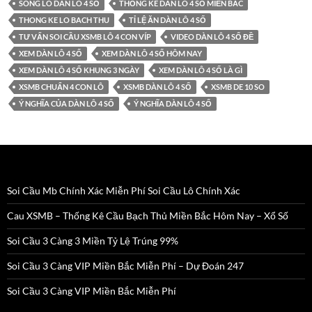
SONG LÔ DÀN LÔ 4 SỐ
THỐNG KÊ DÀN LÔ 4 SỐ MIỀN BẮC
THONG KE LO BACH THU
TỈ LỆ ĂN DÀN LÔ 4 SỐ
TƯ VẤN SOI CẦU XSMB LÔ 4 CON VÍP
VIDEO DÀN LÔ 4 SỐ ĐỀ
XEM DÀN LÔ 4 SỐ
XEM DÀN LÔ 4 SỐ HÔM NAY
XEM DÀN LÔ 4 SỐ KHUNG 3 NGÀY
XEM DÀN LÔ 4 SỐ LÀ GÌ
XSMB CHUẨN 4 CON LÔ
XSMB DÀN LÔ 4 SỐ
XSMB DE 10 SO
Ý NGHĨA CỦA DÀN LÔ 4 SỐ
Ý NGHĨA DÀN LÔ 4 SỐ
Soi Cầu Mb Chính Xác Miễn Phí Soi Cầu Lô Chính Xác
Cau XSMB – Thống Kê Cầu Bạch Thủ Miền Bắc Hôm Nay – Xổ Số
Soi Cầu 3 Càng 3 Miền Tỷ Lệ Trúng 99%
Soi Cầu 3 Càng VIP Miền Bắc Miễn Phí – Dự Đoán 247
Soi Cầu 3 Càng VIP Miền Bắc Miễn Phí