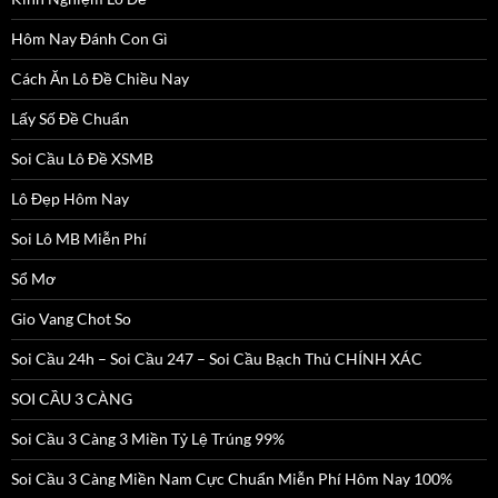
Hôm Nay Đánh Con Gì
Cách Ăn Lô Đề Chiều Nay
Lấy Số Đề Chuẩn
Soi Cầu Lô Đề XSMB
Lô Đẹp Hôm Nay
Soi Lô MB Miễn Phí
Sổ Mơ
Gio Vang Chot So
Soi Cầu 24h – Soi Cầu 247 – Soi Cầu Bạch Thủ CHÍNH XÁC
SOI CẦU 3 CÀNG
Soi Cầu 3 Càng 3 Miền Tỷ Lệ Trúng 99%
Soi Cầu 3 Càng Miền Nam Cực Chuẩn Miễn Phí Hôm Nay 100%