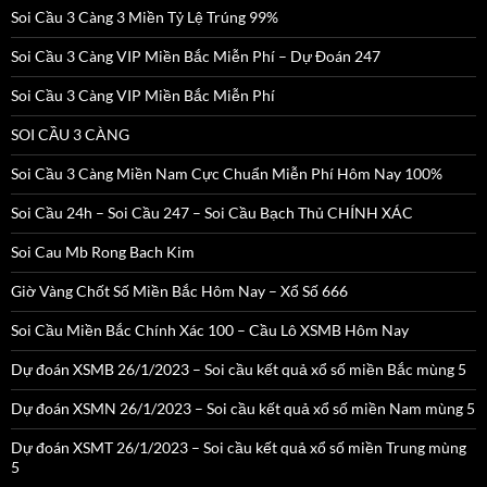
Soi Cầu 3 Càng 3 Miền Tỷ Lệ Trúng 99%
Soi Cầu 3 Càng VIP Miền Bắc Miễn Phí – Dự Đoán 247
Soi Cầu 3 Càng VIP Miền Bắc Miễn Phí
SOI CẦU 3 CÀNG
Soi Cầu 3 Càng Miền Nam Cực Chuẩn Miễn Phí Hôm Nay 100%
Soi Cầu 24h – Soi Cầu 247 – Soi Cầu Bạch Thủ CHÍNH XÁC
Soi Cau Mb Rong Bach Kim
Giờ Vàng Chốt Số Miền Bắc Hôm Nay – Xổ Số 666
Soi Cầu Miền Bắc Chính Xác 100 – Cầu Lô XSMB Hôm Nay
Dự đoán XSMB 26/1/2023 – Soi cầu kết quả xổ số miền Bắc mùng 5
Dự đoán XSMN 26/1/2023 – Soi cầu kết quả xổ số miền Nam mùng 5
Dự đoán XSMT 26/1/2023 – Soi cầu kết quả xổ số miền Trung mùng
5