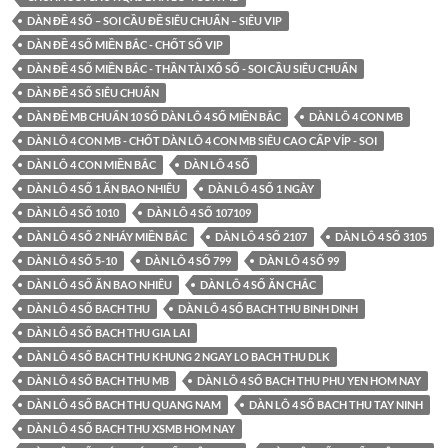
DÀN ĐỀ 4 SỐ – SOI CẦU ĐỀ SIÊU CHUẨN – SIÊU VIP
DÀN ĐỀ 4 SỐ MIỀN BẮC - CHỐT SỐ VIP
DÀN ĐỀ 4 SỐ MIỀN BẮC - THẦN TÀI XỔ SỐ - SOI CẦU SIÊU CHUẨN
DÀN ĐỀ 4 SỐ SIÊU CHUẨN
DÀN ĐỀ MB CHUẨN 10 SỐ DÀN LÔ 4 SỐ MIỀN BẮC
DÀN LÔ 4 CON MB
DÀN LÔ 4 CON MB - CHỐT DÀN LÔ 4 CON MB SIÊU CAO CẤP VÍP - SOI
DÀN LÔ 4 CON MIỀN BẮC
DÀN LÔ 4 SỐ
DÀN LÔ 4 SỐ 1 ĂN BAO NHIÊU
DÀN LÔ 4 SỐ 1 NGÀY
DÀN LÔ 4 SỐ 1010
DÀN LÔ 4 SỐ 107109
DÀN LÔ 4 SỐ 2 NHÁY MIỀN BẮC
DÀN LÔ 4 SỐ 2107
DÀN LÔ 4 SỐ 3105
DÀN LÔ 4 SỐ 5-10
DÀN LÔ 4 SỐ 799
DÀN LÔ 4 SỐ 99
DÀN LÔ 4 SỐ ĂN BAO NHIÊU
DÀN LÔ 4 SỐ ĂN CHẮC
DÀN LÔ 4 SỐ BACH THU
DÀN LÔ 4 SỐ BACH THU BINH DINH
DÀN LÔ 4 SỐ BACH THU GIA LAI
DÀN LÔ 4 SỐ BACH THU KHUNG 2 NGAY LO BACH THU DLK
DÀN LÔ 4 SỐ BACH THU MB
DÀN LÔ 4 SỐ BACH THU PHU YEN HOM NAY
DÀN LÔ 4 SỐ BACH THU QUANG NAM
DÀN LÔ 4 SỐ BACH THU TAY NINH
DÀN LÔ 4 SỐ BACH THU XSMB HOM NAY