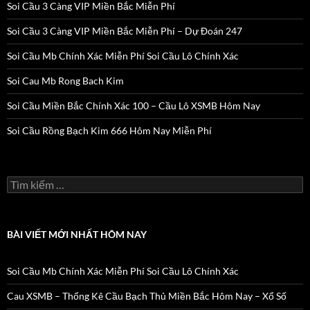
Soi Cầu 3 Càng VIP Miền Bắc Miễn Phí
Soi Cầu 3 Càng VIP Miền Bắc Miễn Phí – Dự Đoán 247
Soi Cầu Mb Chính Xác Miễn Phí Soi Cầu Lô Chính Xác
Soi Cau Mb Rong Bach Kim
Soi Cầu Miền Bắc Chính Xác 100 – Cầu Lô XSMB Hôm Nay
Soi Cầu Rồng Bạch Kim 666 Hôm Nay Miễn Phí
Tìm
kiếm
cho:
BÀI VIẾT MỚI NHẤT HÔM NAY
Soi Cầu Mb Chính Xác Miễn Phí Soi Cầu Lô Chính Xác
Cau XSMB – Thống Kê Cầu Bạch Thủ Miền Bắc Hôm Nay – Xổ Số