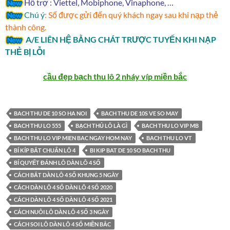
Hỗ trợ : Viettel, Mobiphone, Vinaphone, …
Chú ý
: Số được gửi đến quý khách ngay sau khi nạp thẻ
thành công.
A/E LIÊN HỆ BẰNG CHÁT TRƯỢC TUYẾN KHI NẠP
THẺ BỊ LỖI
cầu đẹp bạch thu lô 2 nháy víp miền bắc
BACH THU DE 10 SO HA NOI
BACH THU DE 10S VE SO MAY
BACH THU LO 555
BẠCH THỦ LÔ LÀ GÌ
BACH THU LO VIP MB
BACH THU LO VIP MIEN BAC NGAY HOM NAY
BACH THU LO VT
BÍ KÍP BẮT CHUẨN LÔ 4
BI KIP BAT DE 10 SO BACH THU
BÍ QUYẾT ĐÁNH LÔ DÀN LÔ 4 SỐ
CÁCH BẮT DÀN LÔ 4 SỐ KHUNG 5 NGÀY
CÁCH DÀN LÔ 4 SỐ DÀN LÔ 4 SỐ 2020
CÁCH DÀN LÔ 4 SỐ DÀN LÔ 4 SỐ 2021
CÁCH NUÔI LÔ DÀN LÔ 4 SỐ 3 NGÀY
CÁCH SOI LÔ DÀN LÔ 4 SỐ MIỀN BẮC