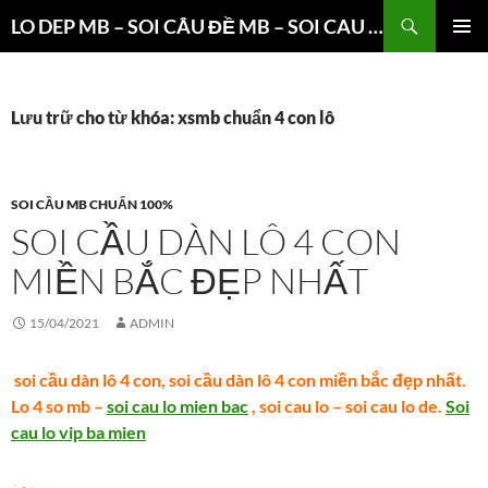
Chuyển
Tìm
LO DEP MB – SOI CÂU ĐỀ MB – SOI CAU 3 CANG XSMB
đến
kiếm
TRÌNH
nội
ĐƠN CƠ
dung
SỞ
Lưu trữ cho từ khóa: xsmb chuẩn 4 con lô
SOI CẦU MB CHUẨN 100%
SOI CẦU DÀN LÔ 4 CON
MIỀN BẮC ĐẸP NHẤT
15/04/2021
ADMIN
soi cầu dàn lô 4 con, soi cầu dàn lô 4 con miền bắc đẹp nhất.
Lo 4 so mb –
soi cau lo mien bac
, soi cau lo – soi cau lo de.
Soi
cau lo vip ba mien