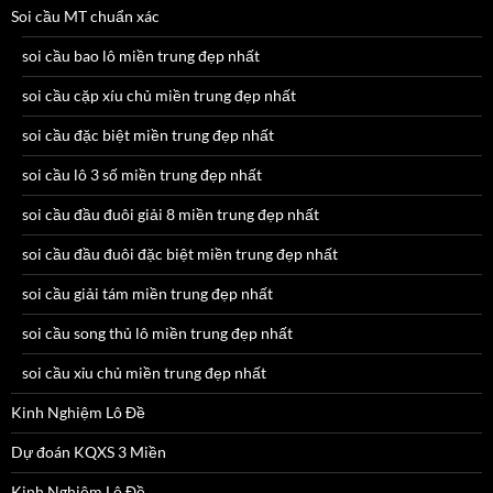
Soi cầu MT chuẩn xác
soi cầu bao lô miền trung đẹp nhất
soi cầu cặp xíu chủ miền trung đẹp nhất
soi cầu đặc biệt miền trung đẹp nhất
soi cầu lô 3 số miền trung đẹp nhất
soi cầu đầu đuôi giải 8 miền trung đẹp nhất
soi cầu đầu đuôi đặc biệt miền trung đẹp nhất
soi cầu giải tám miền trung đẹp nhất
soi cầu song thủ lô miền trung đẹp nhất
soi cầu xỉu chủ miền trung đẹp nhất
Kinh Nghiệm Lô Đề
Dự đoán KQXS 3 Miền
Kinh Nghiệm Lô Đề