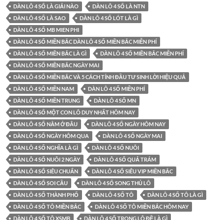
DÀN LÔ 4 SỐ LÀ GIẢI NÀO
DÀN LÔ 4 SỐ LÀ NTN
DÀN LÔ 4 SỐ LÀ SAO
DÀN LÔ 4 SỐ LÓT LÀ GÌ
DÀN LÔ 4 SỐ MB MIEN PHI
DÀN LÔ 4 SỐ MIỀN BẮC DÀN LÔ 4 SỐ MIỀN BẮC MIỄN PHÍ
DÀN LÔ 4 SỐ MIỀN BẮC LÀ GÌ
DÀN LÔ 4 SỐ MIỀN BẮC MIỄN PHÍ
DÀN LÔ 4 SỐ MIỀN BẮC NGÀY MAI
DÀN LÔ 4 SỐ MIỀN BẮC VÀ 5 CÁCH TÍNH ĐẦU TƯ SINH LỜI HIỆU QUẢ
DÀN LÔ 4 SỐ MIỀN NAM
DÀN LÔ 4 SỐ MIỀN PHÍ
DÀN LÔ 4 SỐ MIỀN TRUNG
DÀN LÔ 4 SỐ MN
DÀN LÔ 4 SỐ MỘT CON LÔ DUY NHẤT HÔM NAY
DÀN LÔ 4 SỐ NẰM Ở ĐÂU
DÀN LÔ 4 SỐ NGÀY HÔM NAY
DÀN LÔ 4 SỐ NGÀY HÔM QUA
DÀN LÔ 4 SỐ NGÀY MAI
DÀN LÔ 4 SỐ NGHĨA LÀ GÌ
DÀN LÔ 4 SỐ NUÔI
DÀN LÔ 4 SỐ NUÔI 2 NGÀY
DÀN LÔ 4 SỐ QUẢ TRÁM
DÀN LÔ 4 SỐ SIÊU CHUẨN
DÀN LÔ 4 SỐ SIÊU VIP MIỀN BẮC
DÀN LÔ 4 SỐ SOI CẦU
DÀN LÔ 4 SỐ SONG THỦ LÔ
DÀN LÔ 4 SỐ THÀNH PHỐ
DÀN LÔ 4 SỐ TÔ
DÀN LÔ 4 SỐ TÔ LÀ GÌ
DÀN LÔ 4 SỐ TÔ MIỀN BẮC
DÀN LÔ 4 SỐ TÔ MIỀN BẮC HÔM NAY
DÀN LÔ 4 SỐ TÔ XSMB
DÀN LÔ 4 SỐ TRONG LÔ ĐỀ LÀ GÌ