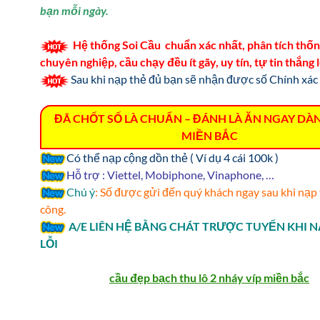
bạn mỗi ngày
.
Hệ thống Soi Cầu chuẩn xác nhất, phân tích thốn
chuyên nghiệp, cầu chạy đều ít gãy, uy tín, tự tin thắng 
Sau khi nạp thẻ đủ bạn sẽ nhận được số Chính xác 
ĐÃ CHỐT SỐ LÀ CHUẨN – ĐÁNH LÀ ĂN NGAY DÀN 
MIỀN BẮC
Có thể nạp cộng dồn thẻ ( Ví dụ 4 cái 100k )
Hỗ trợ : Viettel, Mobiphone, Vinaphone, …
Chú ý
: Số được gửi đến quý khách ngay sau khi nạp
công.
A/E LIÊN HỆ BẰNG CHÁT TRƯỢC TUYẾN KHI N
LỖI
cầu đẹp bạch thu lô 2 nháy víp miền bắc