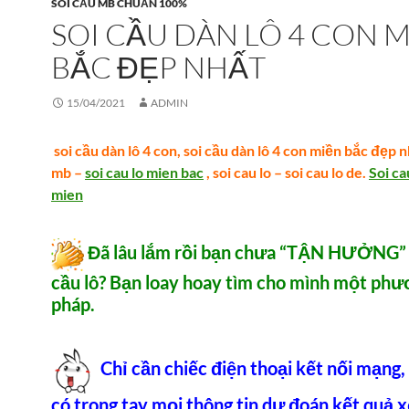
SOI CẦU MB CHUẨN 100%
SOI CẦU DÀN LÔ 4 CON 
BẮC ĐẸP NHẤT
15/04/2021
ADMIN
soi cầu dàn lô 4 con, soi cầu dàn lô 4 con miền bắc đẹp n
mb –
soi cau lo mien bac
, soi cau lo – soi cau lo de.
Soi ca
mien
Đã lâu lắm rồi bạn chưa “TẬN HƯỞNG”
cầu lô? Bạn loay hoay tìm cho mình một ph
pháp.
Chỉ cần chiếc điện thoại kết nối mạng,
có trong tay mọi thông tin dự đoán kết quả x