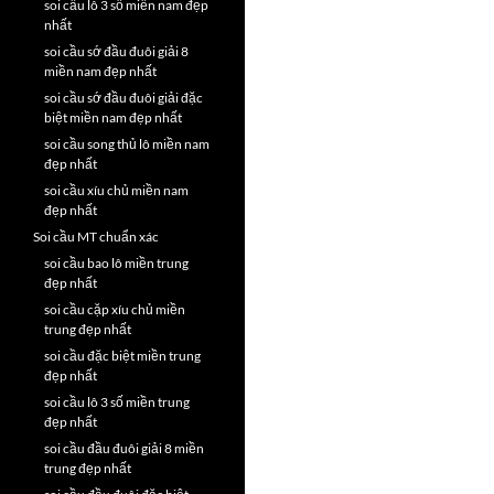
soi cầu lô 3 số miền nam đẹp
nhất
soi cầu sớ đầu đuôi giải 8
miền nam đẹp nhất
soi cầu sớ đầu đuôi giải đặc
biệt miền nam đẹp nhất
soi cầu song thủ lô miền nam
đẹp nhất
soi cầu xíu chủ miền nam
đẹp nhất
Soi cầu MT chuẩn xác
soi cầu bao lô miền trung
đẹp nhất
soi cầu cặp xíu chủ miền
trung đẹp nhất
soi cầu đặc biệt miền trung
đẹp nhất
soi cầu lô 3 số miền trung
đẹp nhất
soi cầu đầu đuôi giải 8 miền
trung đẹp nhất