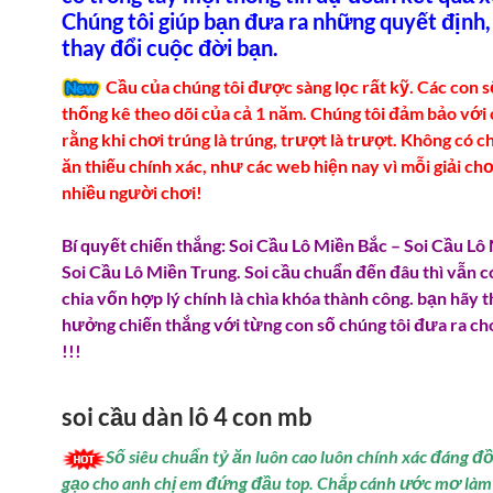
Chúng tôi giúp bạn đưa ra những quyết định,
thay đổi cuộc đời bạn.
Cầu của chúng tôi được sàng lọc rất kỹ. Các con 
thống kê theo dõi của cả 1 năm. Chúng tôi đảm bảo với
rằng khi chơi trúng là trúng, trượt là trượt. Không có 
ăn thiếu chính xác, như các web hiện nay vì mỗi giải chơ
nhiều người chơi!
Bí quyết chiến thắng: Soi Cầu Lô Miền Bắc – Soi Cầu L
Soi Cầu Lô Miền Trung. Soi cầu chuẩn đến đâu thì vẫn có
chia vốn hợp lý chính là chìa khóa thành công. bạn hãy 
hưởng chiến thắng với từng con số chúng tôi đưa ra ch
!!!
soi cầu dàn lô 4 con mb
Số siêu chuẩn tỷ ăn luôn cao luôn chính xác đáng đồ
gạo cho anh chị em đứng đầu top. Chắp cánh ước mơ làm 