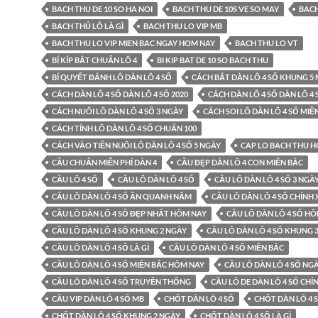
BACH THU DE 10 SO HA NOI
BACH THU DE 10S VE SO MAY
BACH
BẠCH THỦ LÔ LÀ GÌ
BACH THU LO VIP MB
BACH THU LO VIP MIEN BAC NGAY HOM NAY
BACH THU LO VT
BÍ KÍP BẮT CHUẨN LÔ 4
BI KIP BAT DE 10 SO BACH THU
BÍ QUYẾT ĐÁNH LÔ DÀN LÔ 4 SỐ
CÁCH BẮT DÀN LÔ 4 SỐ KHUNG 5
CÁCH DÀN LÔ 4 SỐ DÀN LÔ 4 SỐ 2020
CÁCH DÀN LÔ 4 SỐ DÀN LÔ 4 
CÁCH NUÔI LÔ DÀN LÔ 4 SỐ 3 NGÀY
CÁCH SOI LÔ DÀN LÔ 4 SỐ MIỀ
CÁCH TÍNH LÔ DÀN LÔ 4 SỐ CHUẨN 100
CÁCH VÀO TIỀN NUÔI LÔ DÀN LÔ 4 SỐ 5 NGÀY
CAP LO BACH THU 
CẦU CHUẨN MIỄN PHÍ DÀN 4
CẦU ĐẸP DÀN LÔ 4 CON MIỀN BẮC
CẦU LÔ 4 SỐ
CẦU LÔ DÀN LÔ 4 SỐ
CẦU LÔ DÀN LÔ 4 SỐ 3 NGÀ
CẦU LÔ DÀN LÔ 4 SỐ ĂN QUANH NĂM
CẦU LÔ DÀN LÔ 4 SỐ CHÍNH 
CẦU LÔ DÀN LÔ 4 SỐ ĐẸP NHẤT HÔM NAY
CẦU LÔ DÀN LÔ 4 SỐ H
CẦU LÔ DÀN LÔ 4 SỐ KHUNG 2 NGÀY
CẦU LÔ DÀN LÔ 4 SỐ KHUNG 
CẦU LÔ DÀN LÔ 4 SỐ LÀ GÌ
CẦU LÔ DÀN LÔ 4 SỐ MIỀN BẮC
CẦU LÔ DÀN LÔ 4 SỐ MIỀN BẮC HÔM NAY
CẦU LÔ DÀN LÔ 4 SỐ NG
CẦU LÔ DÀN LÔ 4 SỐ TRUYỀN THỐNG
CẦU LÔ DE DÀN LÔ 4 SỐ CHÍ
CẦU VIP DÀN LÔ 4 SỐ MB
CHỐT DÀN LÔ 4 SỐ
CHỐT DÀN LÔ 4 
CHỐT DÀN LÔ 4 SỐ KHUNG 2 NGÀY
CHỐT DÀN LÔ 4 SỐ LÀ GÌ