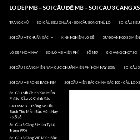
Chuyển
Tìm
LO DEP MB – SOI CÂU ĐỀ MB – SOI CAU 3 CANG 
đến
kiếm
nội
TRANG CHỦ
SOI CẦU SIÊU CHUẨN – SOI CẦU SONG THỦ LÔ
SOI CẦU SIÊ
dung
SOI CẦU MT CHUẨN XÁC
KINH NGHIỆM LÔ ĐỀ
DỰ ĐOÁN KQXS 3 MIỀN
LÔ ĐẸP HÔM NAY
SOI LÔ MB MIỄN PHÍ
SỔ MƠ
GIO VANG CHOT SO
SOI CẦU 3 CÀNG MIỀN NAM CỰC CHUẨN MIỄN PHÍ HÔM NAY 100%
SOI CẦU 3
SOI CAU MB RONG BACH KIM
SOI CẦU MIỀN BẮC CHÍNH XÁC 100 – CẦU LÔ 
Soi Cầu Mb Chính Xác Miễn
Phí Soi Cầu Lô Chính Xác
Cau XSMB – Thống Kê Cầu
Bạch Thủ Miền Bắc Hôm Nay
– Xổ Số
Soi Cầu 3 Càng 3 Miền Tỷ Lệ
Trúng 99%
Soi Cầu 3 Càng VIP Miền Bắc