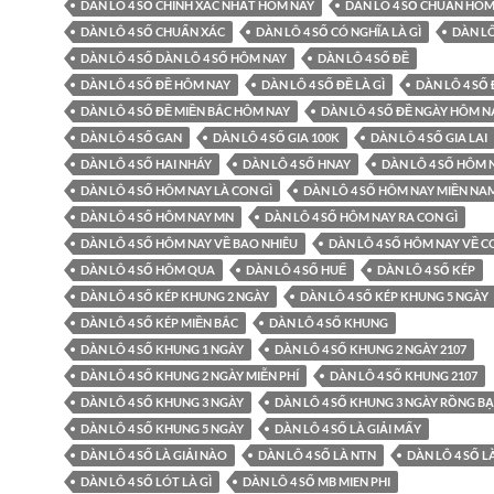
DÀN LÔ 4 SỐ CHÍNH XÁC NHẤT HÔM NAY
DÀN LÔ 4 SỐ CHUẨN HÔM
DÀN LÔ 4 SỐ CHUẨN XÁC
DÀN LÔ 4 SỐ CÓ NGHĨA LÀ GÌ
DÀN LÔ
DÀN LÔ 4 SỐ DÀN LÔ 4 SỐ HÔM NAY
DÀN LÔ 4 SỐ ĐỀ
DÀN LÔ 4 SỐ ĐỀ HÔM NAY
DÀN LÔ 4 SỐ ĐỀ LÀ GÌ
DÀN LÔ 4 SỐ
DÀN LÔ 4 SỐ ĐỀ MIỀN BẮC HÔM NAY
DÀN LÔ 4 SỐ ĐỀ NGÀY HÔM N
DÀN LÔ 4 SỐ GAN
DÀN LÔ 4 SỐ GIA 100K
DÀN LÔ 4 SỐ GIA LAI
DÀN LÔ 4 SỐ HAI NHÁY
DÀN LÔ 4 SỐ HNAY
DÀN LÔ 4 SỐ HÔM 
DÀN LÔ 4 SỐ HÔM NAY LÀ CON GÌ
DÀN LÔ 4 SỐ HÔM NAY MIỀN NA
DÀN LÔ 4 SỐ HÔM NAY MN
DÀN LÔ 4 SỐ HÔM NAY RA CON GÌ
DÀN LÔ 4 SỐ HÔM NAY VỀ BAO NHIÊU
DÀN LÔ 4 SỐ HÔM NAY VỀ C
DÀN LÔ 4 SỐ HÔM QUA
DÀN LÔ 4 SỐ HUẾ
DÀN LÔ 4 SỐ KÉP
DÀN LÔ 4 SỐ KÉP KHUNG 2 NGÀY
DÀN LÔ 4 SỐ KÉP KHUNG 5 NGÀY
DÀN LÔ 4 SỐ KÉP MIỀN BẮC
DÀN LÔ 4 SỐ KHUNG
DÀN LÔ 4 SỐ KHUNG 1 NGÀY
DÀN LÔ 4 SỐ KHUNG 2 NGÀY 2107
DÀN LÔ 4 SỐ KHUNG 2 NGÀY MIỄN PHÍ
DÀN LÔ 4 SỐ KHUNG 2107
DÀN LÔ 4 SỐ KHUNG 3 NGÀY
DÀN LÔ 4 SỐ KHUNG 3 NGÀY RỒNG B
DÀN LÔ 4 SỐ KHUNG 5 NGÀY
DÀN LÔ 4 SỐ LÀ GIẢI MẤY
DÀN LÔ 4 SỐ LÀ GIẢI NÀO
DÀN LÔ 4 SỐ LÀ NTN
DÀN LÔ 4 SỐ L
DÀN LÔ 4 SỐ LÓT LÀ GÌ
DÀN LÔ 4 SỐ MB MIEN PHI