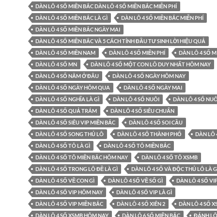
DÀN LÔ 4 SỐ MIỀN BẮC DÀN LÔ 4 SỐ MIỀN BẮC MIỄN PHÍ
DÀN LÔ 4 SỐ MIỀN BẮC LÀ GÌ
DÀN LÔ 4 SỐ MIỀN BẮC MIỄN PHÍ
DÀN LÔ 4 SỐ MIỀN BẮC NGÀY MAI
DÀN LÔ 4 SỐ MIỀN BẮC VÀ 5 CÁCH TÍNH ĐẦU TƯ SINH LỜI HIỆU QUẢ
DÀN LÔ 4 SỐ MIỀN NAM
DÀN LÔ 4 SỐ MIỀN PHÍ
DÀN LÔ 4 SỐ 
DÀN LÔ 4 SỐ MN
DÀN LÔ 4 SỐ MỘT CON LÔ DUY NHẤT HÔM NAY
DÀN LÔ 4 SỐ NẰM Ở ĐÂU
DÀN LÔ 4 SỐ NGÀY HÔM NAY
DÀN LÔ 4 SỐ NGÀY HÔM QUA
DÀN LÔ 4 SỐ NGÀY MAI
DÀN LÔ 4 SỐ NGHĨA LÀ GÌ
DÀN LÔ 4 SỐ NUÔI
DÀN LÔ 4 SỐ NUÔ
DÀN LÔ 4 SỐ QUẢ TRÁM
DÀN LÔ 4 SỐ SIÊU CHUẨN
DÀN LÔ 4 SỐ SIÊU VIP MIỀN BẮC
DÀN LÔ 4 SỐ SOI CẦU
DÀN LÔ 4 SỐ SONG THỦ LÔ
DÀN LÔ 4 SỐ THÀNH PHỐ
DÀN LÔ 
DÀN LÔ 4 SỐ TÔ LÀ GÌ
DÀN LÔ 4 SỐ TÔ MIỀN BẮC
DÀN LÔ 4 SỐ TÔ MIỀN BẮC HÔM NAY
DÀN LÔ 4 SỐ TÔ XSMB
DÀN LÔ 4 SỐ TRONG LÔ ĐỀ LÀ GÌ
DÀN LÔ 4 SỐ VÀ ĐỘC THỦ LÔ LÀ G
DÀN LÔ 4 SỐ VỀ CON GÌ
DÀN LÔ 4 SỐ VỀ SỐ GÌ
DÀN LÔ 4 SỐ VI
DÀN LÔ 4 SỐ VIP HÔM NAY
DÀN LÔ 4 SỐ VIP LÀ GÌ
DÀN LÔ 4 SỐ VIP MIỀN BẮC
DÀN LÔ 4 SỐ XIÊN 2
DÀN LÔ 4 SỐ 
DÀN LÔ 4 SỐ XSMB HÔM NAY
DÀN LÔ 6 SỐ MIỀN BẮC
ĐÁNH LÔ