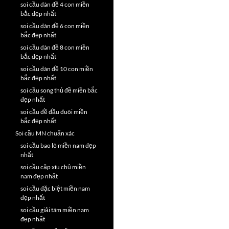
soi cầu dàn đề 4 con miền
bắc đẹp nhất
soi cầu dàn đề 6 con miền
bắc đẹp nhất
soi cầu dàn đề 8 con miền
bắc đẹp nhất
soi cầu dàn đề 10 con miền
bắc đẹp nhất
soi cầu song thủ đề miền bắc
đẹp nhất
soi cầu đề đầu đuôi miền
bắc đẹp nhất
Soi cầu MN chuẩn xác
soi cầu bao lô miền nam đẹp
nhất
soi cầu cặp xíu chủ miền
nam đẹp nhất
soi cầu đặc biệt miền nam
đẹp nhất
soi cầu giải tám miền nam
đẹp nhất