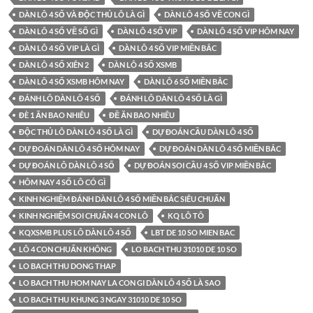
DÀN LÔ 4 SỐ VÀ ĐỘC THỦ LÔ LÀ GÌ
DÀN LÔ 4 SỐ VỀ CON GÌ
DÀN LÔ 4 SỐ VỀ SỐ GÌ
DÀN LÔ 4 SỐ VIP
DÀN LÔ 4 SỐ VIP HÔM NAY
DÀN LÔ 4 SỐ VIP LÀ GÌ
DÀN LÔ 4 SỐ VIP MIỀN BẮC
DÀN LÔ 4 SỐ XIÊN 2
DÀN LÔ 4 SỐ XSMB
DÀN LÔ 4 SỐ XSMB HÔM NAY
DÀN LÔ 6 SỐ MIỀN BẮC
ĐÁNH LÔ DÀN LÔ 4 SỐ
ĐÁNH LÔ DÀN LÔ 4 SỐ LÀ GÌ
ĐÈ 1 ĂN BAO NHIÊU
ĐỀ ĂN BAO NHIÊU
ĐỘC THỦ LÔ DÀN LÔ 4 SỐ LÀ GÌ
DỰ ĐOÁN CẦU DÀN LÔ 4 SỐ
DỰ ĐOÁN DÀN LÔ 4 SỐ HÔM NAY
DỰ ĐOÁN DÀN LÔ 4 SỐ MIỀN BẮC
DỰ ĐOÁN LÔ DÀN LÔ 4 SỐ
DỰ ĐOÁN SOI CẦU 4 SỐ VIP MIỀN BẮC
HÔM NAY 4 SỐ LÔ CÓ GÌ
KINH NGHIỆM ĐÁNH DÀN LÔ 4 SỐ MIỀN BẮC SIÊU CHUẨN
KINH NGHIỆM SOI CHUẨN 4 CON LÔ
KQ LÔ TÔ
KQXSMB PLUS LÔ DÀN LÔ 4 SỐ
LBT DE 10 SO MIEN BAC
LÔ 4 CON CHUẨN KHÔNG
LO BACH THU 31010 DE 10 SO
LO BACH THU DONG THAP
LO BACH THU HOM NAY LA CON GI DÀN LÔ 4 SỐ LÀ SAO
LO BACH THU KHUNG 3 NGAY 31010 DE 10 SO