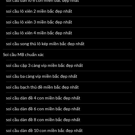
soi cầu dàn lô 6 con miền bắc đẹp nhất
soi cầu lô xiên 2 miền bắc đẹp nhất
soi cầu lô xiên 3 miền bắc đẹp nhất
soi cầu lô xiên 4 miền bắc đẹp nhất
soi cầu song thủ lô kép miền bắc đẹp nhất
Soi cầu MB chuẩn xác
soi cầu cặp 3 càng víp miền bắc đẹp nhất
soi cầu ba càng víp miền bắc đẹp nhất
soi cầu bạch thủ đề miền bắc đẹp nhất
soi cầu dàn đề 4 con miền bắc đẹp nhất
soi cầu dàn đề 6 con miền bắc đẹp nhất
soi cầu dàn đề 8 con miền bắc đẹp nhất
soi cầu dàn đề 10 con miền bắc đẹp nhất