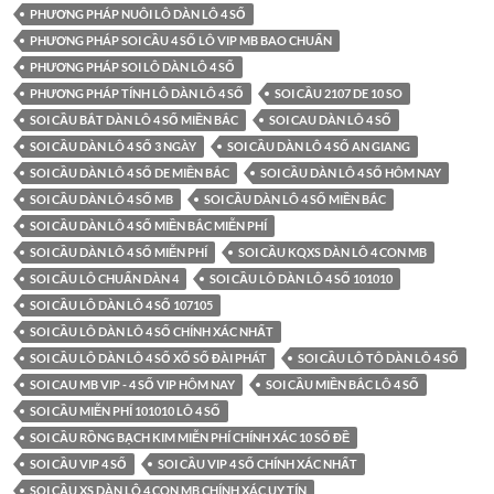
PHƯƠNG PHÁP NUÔI LÔ DÀN LÔ 4 SỐ
PHƯƠNG PHÁP SOI CẦU 4 SỐ LÔ VIP MB BAO CHUẨN
PHƯƠNG PHÁP SOI LÔ DÀN LÔ 4 SỐ
PHƯƠNG PHÁP TÍNH LÔ DÀN LÔ 4 SỐ
SOI CẦU 2107 DE 10 SO
SOI CẦU BẮT DÀN LÔ 4 SỐ MIỀN BẮC
SOI CAU DÀN LÔ 4 SỐ
SOI CẦU DÀN LÔ 4 SỐ 3 NGÀY
SOI CẦU DÀN LÔ 4 SỐ AN GIANG
SOI CẦU DÀN LÔ 4 SỐ DE MIỀN BẮC
SOI CẦU DÀN LÔ 4 SỐ HÔM NAY
SOI CẦU DÀN LÔ 4 SỐ MB
SOI CẦU DÀN LÔ 4 SỐ MIỀN BẮC
SOI CẦU DÀN LÔ 4 SỐ MIỀN BẮC MIỄN PHÍ
SOI CẦU DÀN LÔ 4 SỐ MIỄN PHÍ
SOI CẦU KQXS DÀN LÔ 4 CON MB
SOI CẦU LÔ CHUẨN DÀN 4
SOI CẦU LÔ DÀN LÔ 4 SỐ 101010
SOI CẦU LÔ DÀN LÔ 4 SỐ 107105
SOI CẦU LÔ DÀN LÔ 4 SỐ CHÍNH XÁC NHẤT
SOI CẦU LÔ DÀN LÔ 4 SỐ XỔ SỐ ĐÀI PHÁT
SOI CẦU LÔ TÔ DÀN LÔ 4 SỐ
SOI CAU MB VIP - 4 SỐ VIP HÔM NAY
SOI CẦU MIỀN BẮC LÔ 4 SỐ
SOI CẦU MIỄN PHÍ 101010 LÔ 4 SỐ
SOI CẦU RỒNG BẠCH KIM MIỄN PHÍ CHÍNH XÁC 10 SỐ ĐỀ
SOI CẦU VIP 4 SỐ
SOI CẦU VIP 4 SỐ CHÍNH XÁC NHẤT
SOI CẦU XS DÀN LÔ 4 CON MB CHÍNH XÁC UY TÍN