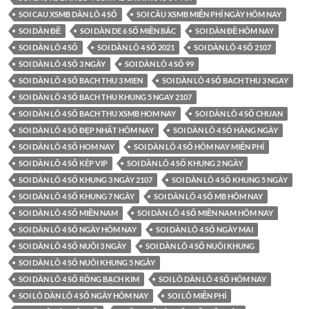
SOI CAU XSMB DÀN LÔ 4 SỐ
SOI CẦU XSMB MIỄN PHÍ NGÀY HÔM NAY
SOI DÀN ĐỀ
SOI DÀN DE 6 SỐ MIỀN BẮC
SOI DÀN ĐỀ HÔM NAY
SOI DÀN LÔ 4 SỐ
SOI DÀN LÔ 4 SỐ 2021
SOI DÀN LÔ 4 SỐ 2107
SOI DÀN LÔ 4 SỐ 3 NGÀY
SOI DÀN LÔ 4 SỐ 99
SOI DÀN LÔ 4 SỐ BACH THU 3 MIEN
SOI DÀN LÔ 4 SỐ BACH THU 3 NGAY
SOI DÀN LÔ 4 SỐ BACH THU KHUNG 5 NGAY 2107
SOI DÀN LÔ 4 SỐ BACH THU XSMB HOM NAY
SOI DÀN LÔ 4 SỐ CHUAN
SOI DÀN LÔ 4 SỐ ĐẸP NHẤT HÔM NAY
SOI DÀN LÔ 4 SỐ HÀNG NGÀY
SOI DÀN LÔ 4 SỐ HOM NAY
SOI DÀN LÔ 4 SỐ HÔM NAY MIỄN PHÍ
SOI DÀN LÔ 4 SỐ KÉP VIP
SOI DÀN LÔ 4 SỐ KHUNG 2 NGÀY
SOI DÀN LÔ 4 SỐ KHUNG 3 NGÀY 2107
SOI DÀN LÔ 4 SỐ KHUNG 5 NGÀY
SOI DÀN LÔ 4 SỐ KHUNG 7 NGÀY
SOI DÀN LÔ 4 SỐ MB HÔM NAY
SOI DÀN LÔ 4 SỐ MIỀN NAM
SOI DÀN LÔ 4 SỐ MIỀN NAM HÔM NAY
SOI DÀN LÔ 4 SỐ NGÀY HÔM NAY
SOI DÀN LÔ 4 SỐ NGÀY MAI
SOI DÀN LÔ 4 SỐ NUÔI 3 NGÀY
SOI DÀN LÔ 4 SỐ NUÔI KHUNG
SOI DÀN LÔ 4 SỐ NUÔI KHUNG 5 NGÀY
SOI DÀN LÔ 4 SỐ RỒNG BẠCH KIM
SOI LÔ DÀN LÔ 4 SỐ HÔM NAY
SOI LÔ DÀN LÔ 4 SỐ NGÀY HÔM NAY
SOI LÔ MIỄN PHÍ