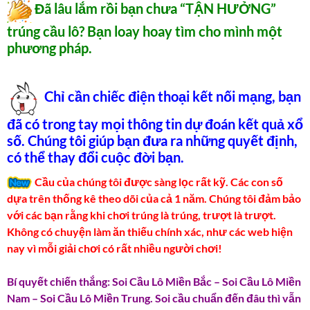
Đã lâu lắm rồi bạn chưa “TẬN HƯỞNG”
trúng cầu lô? Bạn loay hoay tìm cho mình một
phương pháp.
Chỉ cần chiếc điện thoại kết nối mạng, bạn
đã có trong tay mọi thông tin dự đoán kết quả xổ
số. Chúng tôi giúp bạn đưa ra những quyết định,
có thể thay đổi cuộc đời bạn.
Cầu của chúng tôi được sàng lọc rất kỹ. Các con số
dựa trên thống kê theo dõi của cả 1 năm. Chúng tôi đảm bảo
với các bạn rằng khi chơi trúng là trúng, trượt là trượt.
Không có chuyện làm ăn thiếu chính xác, như các web hiện
nay vì mỗi giải chơi có rất nhiều người chơi!
Bí quyết chiến thắng: Soi Cầu Lô Miền Bắc – Soi Cầu Lô Miền
Nam – Soi Cầu Lô Miền Trung. Soi cầu chuẩn đến đâu thì vẫn